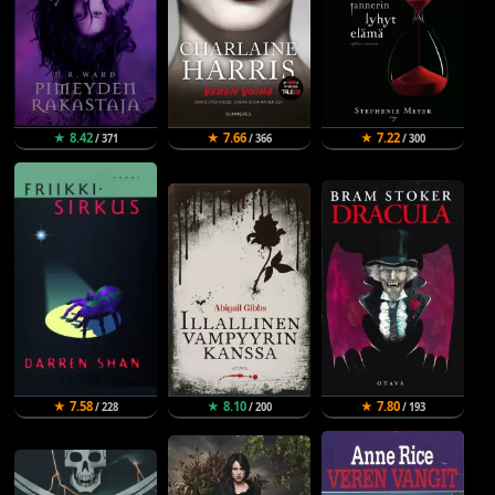
★ 8.42
★ 7.66
★ 7.22
/ 371
/ 366
/ 300
★ 7.58
★ 8.10
★ 7.80
/ 228
/ 200
/ 193