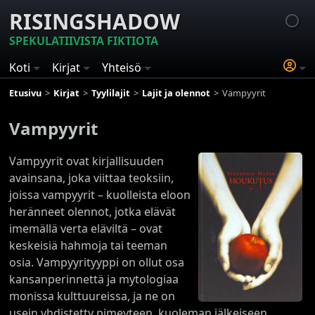
RISINGSHADOW
SPEKULATIIVISTA FIKTIOTA
Koti
Kirjat
Yhteisö
Etusivu
Kirjat
Tyylilajit
Lajit ja olennot
Vampyyrit
Vampyyrit
Vampyyrit ovat kirjallisuuden
avainsana, joka viittaa teoksiin,
joissa vampyyrit – kuolleista eloon
heränneet olennot, jotka elävät
imemällä verta eläviltä – ovat
keskeisiä hahmoja tai teeman
osia. Vampyyrityyppi on ollut osa
kansanperinnettä ja mytologiaa
monissa kulttuureissa, ja ne on
usein yhdistetty pimeyteen, kuoleman jälkeiseen