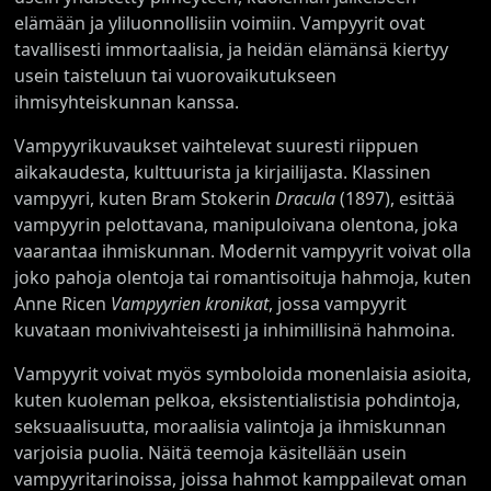
elämään ja yliluonnollisiin voimiin. Vampyyrit ovat
tavallisesti immortaalisia, ja heidän elämänsä kiertyy
usein taisteluun tai vuorovaikutukseen
ihmisyhteiskunnan kanssa.
Vampyyrikuvaukset vaihtelevat suuresti riippuen
aikakaudesta, kulttuurista ja kirjailijasta. Klassinen
vampyyri, kuten Bram Stokerin
Dracula
(1897), esittää
vampyyrin pelottavana, manipuloivana olentona, joka
vaarantaa ihmiskunnan. Modernit vampyyrit voivat olla
joko pahoja olentoja tai romantisoituja hahmoja, kuten
Anne Ricen
Vampyyrien kronikat
, jossa vampyyrit
kuvataan monivivahteisesti ja inhimillisinä hahmoina.
Vampyyrit voivat myös symboloida monenlaisia asioita,
kuten kuoleman pelkoa, eksistentialistisia pohdintoja,
seksuaalisuutta, moraalisia valintoja ja ihmiskunnan
varjoisia puolia. Näitä teemoja käsitellään usein
vampyyritarinoissa, joissa hahmot kamppailevat oman