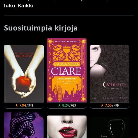
luku
,
Kaikki
Suosituimpia kirjoja
★ 7.94
★ 8.24
★ 7.56
/ 948
/ 623
/ 479