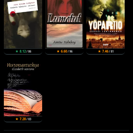
★ 8.12
★ 6.60
★ 7.46
/ 86
/ 96
/ 81
★ 7.28
/ 83