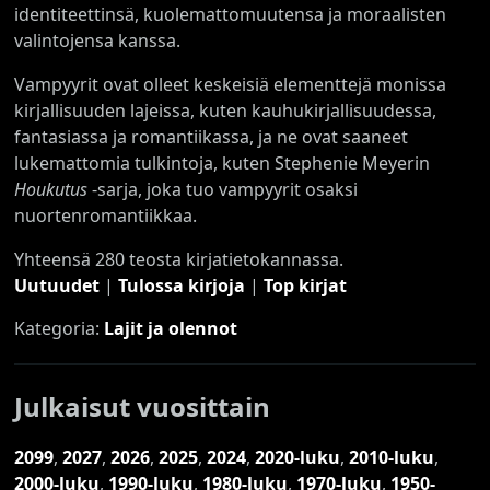
identiteettinsä, kuolemattomuutensa ja moraalisten
valintojensa kanssa.
Vampyyrit ovat olleet keskeisiä elementtejä monissa
kirjallisuuden lajeissa, kuten kauhukirjallisuudessa,
fantasiassa ja romantiikassa, ja ne ovat saaneet
lukemattomia tulkintoja, kuten Stephenie Meyerin
Houkutus
-sarja, joka tuo vampyyrit osaksi
nuortenromantiikkaa.
Yhteensä 280 teosta kirjatietokannassa.
Uutuudet
|
Tulossa kirjoja
|
Top kirjat
Kategoria:
Lajit ja olennot
Julkaisut vuosittain
2099
,
2027
,
2026
,
2025
,
2024
,
2020-luku
,
2010-luku
,
2000-luku
,
1990-luku
,
1980-luku
,
1970-luku
,
1950-