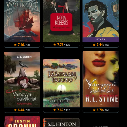
★ 7.46
★ 7.76
★ 7.44
/ 186
/ 175
/ 162
★ 6.44
★ 7.62
★ 6.70
/ 186
/ 157
/ 168