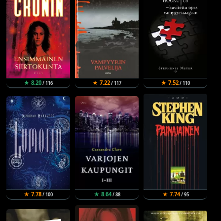
★ 8.20
★ 7.22
★ 7.52
/ 116
/ 117
/ 110
★ 7.78
★ 8.64
★ 7.74
/ 100
/ 88
/ 95