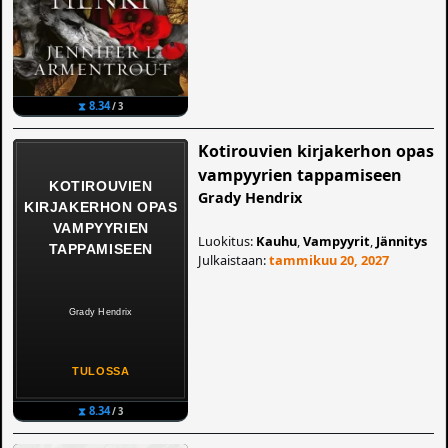
⧗ 8.34
/ 3
Kotirouvien kirjakerhon opas
vampyyrien tappamiseen
Grady Hendrix
Luokitus:
Kauhu
,
Vampyyrit
,
Jännitys
Julkaistaan:
tammikuu 20, 2027
⧗ 8.34
/ 3