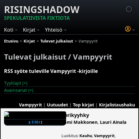
RISINGSHADOW
SPEKULATIIVISTA FIKTIOTA
Koti
Kirjat
Yhteisö
Etusivu
Kirjat
Tulevat julkaisut
Vampyyrit
Tulevat julkaisut / Vampyyrit
RSS syöte tuleville Vampyyrit -kirjoille
Tyylilajit (+)
Avainsanat (+)
Vampyyrit
|
Uutuudet
|
Top kirjat
|
Kirjalistaushaku
Verikyyhky
Sami Makkonen
,
Lauri Ainala
⧗ 9.50
/ 2
Luokitus:
Kauhu
,
Vampyyrit
,