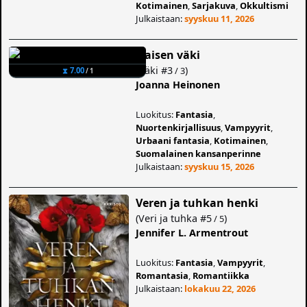
Kotimainen
,
Sarjakuva
,
Okkultismi
Julkaistaan:
syyskuu 11, 2026
Naisen väki
(
Väki
#3
)
/ 3
⧗ 7.00
/ 1
Joanna Heinonen
Luokitus:
Fantasia
,
Nuortenkirjallisuus
,
Vampyyrit
,
Urbaani fantasia
,
Kotimainen
,
Suomalainen kansanperinne
Julkaistaan:
syyskuu 15, 2026
Veren ja tuhkan henki
(
Veri ja tuhka
#5
)
/ 5
Jennifer L. Armentrout
Luokitus:
Fantasia
,
Vampyyrit
,
Romantasia
,
Romantiikka
Julkaistaan:
lokakuu 22, 2026