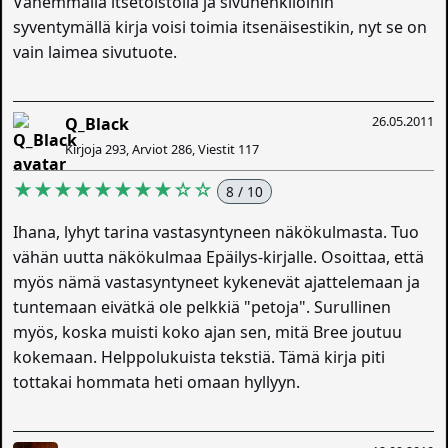
Vähemmällä itsetoistolla ja sivuhenkilöihin
syventymällä kirja voisi toimia itsenäisestikin, nyt se on
vain laimea sivutuote.
26.05.2011
Q_Black
Kirjoja 293, Arviot 286, Viestit 117
★★★★★★★★☆☆
8 / 10
Ihana, lyhyt tarina vastasyntyneen näkökulmasta. Tuo
vähän uutta näkökulmaa Epäilys-kirjalle. Osoittaa, että
myös nämä vastasyntyneet kykenevät ajattelemaan ja
tuntemaan eivätkä ole pelkkiä "petoja". Surullinen
myös, koska muisti koko ajan sen, mitä Bree joutuu
kokemaan. Helppolukuista tekstiä. Tämä kirja piti
tottakai hommata heti omaan hyllyyn.