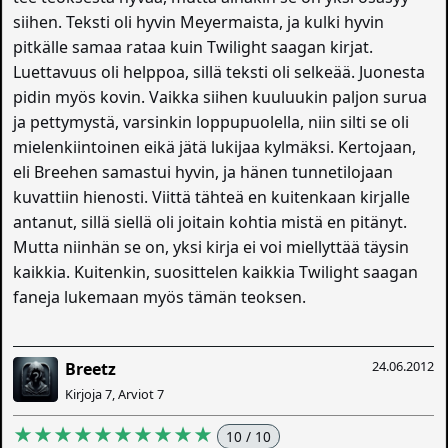
siihen. Teksti oli hyvin Meyermaista, ja kulki hyvin
pitkälle samaa rataa kuin Twilight saagan kirjat.
Luettavuus oli helppoa, sillä teksti oli selkeää. Juonesta
pidin myös kovin. Vaikka siihen kuuluukin paljon surua
ja pettymystä, varsinkin loppupuolella, niin silti se oli
mielenkiintoinen eikä jätä lukijaa kylmäksi. Kertojaan,
eli Breehen samastui hyvin, ja hänen tunnetilojaan
kuvattiin hienosti. Viittä tähteä en kuitenkaan kirjalle
antanut, sillä siellä oli joitain kohtia mistä en pitänyt.
Mutta niinhän se on, yksi kirja ei voi miellyttää täysin
kaikkia. Kuitenkin, suosittelen kaikkia Twilight saagan
faneja lukemaan myös tämän teoksen.
24.06.2012
Breetz
Kirjoja 7, Arviot 7
★★★★★★★★★★
10 / 10