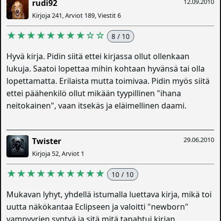
12.09.2010
rudi92
Kirjoja 241, Arviot 189, Viestit 6
★★★★★★★★☆☆
8 / 10
Hyvä kirja. Pidin siitä ettei kirjassa ollut ollenkaan
lukuja. Saatoi lopettaa mihin kohtaan hyvänsä tai olla
lopettamatta. Erilaista mutta toimivaa. Pidin myös siitä
ettei päähenkilö ollut mikään tyypillinen "ihana
neitokainen", vaan itsekäs ja eläimellinen daami.
29.06.2010
Twister
Kirjoja 52, Arviot 1
★★★★★★★★★★
10 / 10
Mukavan lyhyt, yhdellä istumalla luettava kirja, mikä toi
uutta näkökantaa Eclipseen ja valoitti "newborn"
vampyyrien syntyä ja sitä mitä tapahtui kirjan