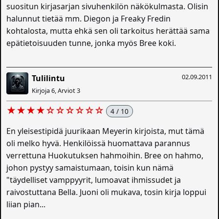
suositun kirjasarjan sivuhenkilön näkökulmasta. Olisin
halunnut tietää mm. Diegon ja Freaky Fredin
kohtalosta, mutta ehkä sen oli tarkoitus herättää sama
epätietoisuuden tunne, jonka myös Bree koki.
02.09.2011
Tulilintu
Kirjoja 6, Arviot 3
★★★★☆☆☆☆☆☆
4 / 10
En yleisestipidä juurikaan Meyerin kirjoista, mut tämä
oli melko hyvä. Henkilöissä huomattava parannus
verrettuna Huokutuksen hahmoihin. Bree on hahmo,
johon pystyy samaistumaan, toisin kun nämä
"täydelliset vamppyyrit, lumoavat ihmissudet ja
raivostuttana Bella. Juoni oli mukava, tosin kirja loppui
liian pian...