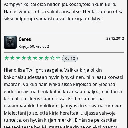
vampyyriksi tai elää niiden joukossa,toisinkuin Bella.
Hän ei voinut tehdä valintaansa itse. Henkilöön on ehkä
siksi helpompi samaistua,vaikka kirja on lyhyt.
28.12.2012
Ceres
Kirjoja 50, Arviot 2
★★★★★★★★☆☆
8 / 10
Hieno lisä Twilight saagalle. Vaikka kirja olikin
kokonaisuudessaan hyvin lyhykäinen, niin laatu korvasi
määrän. Vaikka näin lyhkäisissä kirjoissa en yleensä
ehdi samaistua henkilöihin kovinkaan paljoa, niin tämä
kirja oli poikkeus säännöissä. Ehdin samaistua
useampaankin henkilöön, ja myöskin vihastua moneen.
Mielestäni jo se, että kirja herättää lukijassa vahvoja
tunteita, on hyvän kirjan merkki. Eihän se pelkästään
tee teoksesta hyvää, mutta ainakin se on yksi osasyy