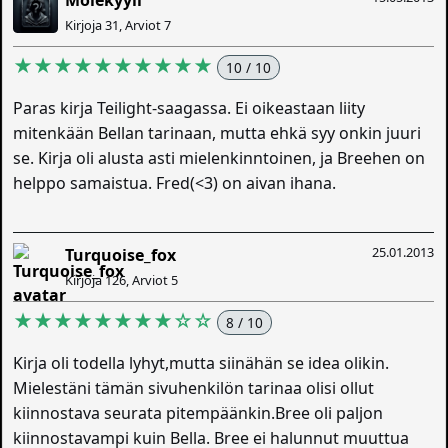
Molekyyli
Kirjoja 31, Arviot 7
★★★★★★★★★★
10 / 10
Paras kirja Teilight-saagassa. Ei oikeastaan liity
mitenkään Bellan tarinaan, mutta ehkä syy onkin juuri
se. Kirja oli alusta asti mielenkinntoinen, ja Breehen on
helppo samaistua. Fred(<3) on aivan ihana.
25.01.2013
Turquoise_fox
Kirjoja 126, Arviot 5
★★★★★★★★☆☆
8 / 10
Kirja oli todella lyhyt,mutta siinähän se idea olikin.
Mielestäni tämän sivuhenkilön tarinaa olisi ollut
kiinnostava seurata pitempäänkin.Bree oli paljon
kiinnostavampi kuin Bella. Bree ei halunnut muuttua