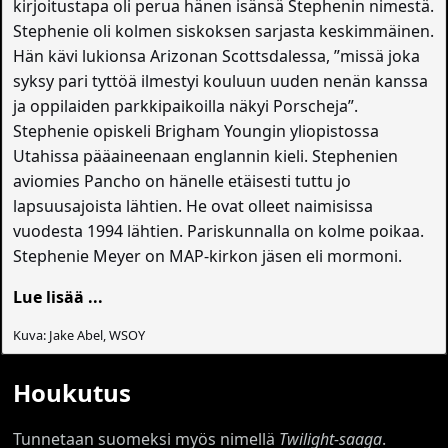
kirjoitustapa oli perua hänen isänsä Stephenin nimestä.
Stephenie oli kolmen siskoksen sarjasta keskimmäinen.
Hän kävi lukionsa Arizonan Scottsdalessa, ”missä joka
syksy pari tyttöä ilmestyi kouluun uuden nenän kanssa
ja oppilaiden parkkipaikoilla näkyi Porscheja”.
Stephenie opiskeli Brigham Youngin yliopistossa
Utahissa pääaineenaan englannin kieli. Stephenien
aviomies Pancho on hänelle etäisesti tuttu jo
lapsuusajoista lähtien. He ovat olleet naimisissa
vuodesta 1994 lähtien. Pariskunnalla on kolme poikaa.
Stephenie Meyer on MAP-kirkon jäsen eli mormoni.
Lue lisää ...
Kuva: Jake Abel, WSOY
Houkutus
Tunnetaan suomeksi myös nimellä
Twilight-saaga
.