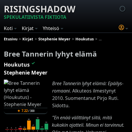
RISINGSHADOW
SPEKULATIIVISTA FIKTIOTA
Koti
Kirjat
Yhteisö
Etusivu
Kirjat
Stephenie Meyer
Houkutus
Bree Tannerin lyhy
Bree Tannerin lyhyt elämä
✓
Houkutus
Stephenie Meyer
Bree Tannerin lyhyt elämä: Epäilys-
romaani
. Alkuteos ilmestynyt
2010. Suomentanut Pirjo Ruti.
Sidottu.
★
7.22
/
300
”En enää välittänyt siitä, mitä
92
80
53
kukakin ajatteli. Minun ei tarvinnut.
27
15
11
10
4
4
4
1
2
3
4
5
6
7
8
9
10