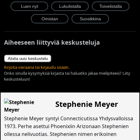
Aiheeseen liittyviä keskusteluja
Aloita uusi keskustelu
Kirjoita vieraana tai kirjaudu sisään.
Onko sinulla kysymyksiä kirjasta tai haluatko jakaa mielipiteesi? Liity
keskusteluun!
Stephenie Meyer
Stephenie Meyer syntyi Connecticutissa Yhdysvalloissa
1973. Perhe asettui Phoenixiin Arizonaan Stephenien
ollessa nelivuotias. Stephenien nimen erikoinen