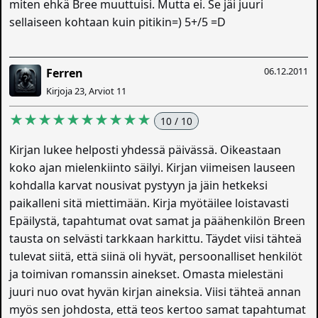
miten ehkä Bree muuttuisi. Mutta ei. Se jäi juuri
sellaiseen kohtaan kuin pitikin=) 5+/5 =D
06.12.2011
Ferren
Kirjoja 23, Arviot 11
★★★★★★★★★★
10 / 10
Kirjan lukee helposti yhdessä päivässä. Oikeastaan
koko ajan mielenkiinto säilyi. Kirjan viimeisen lauseen
kohdalla karvat nousivat pystyyn ja jäin hetkeksi
paikalleni sitä miettimään. Kirja myötäilee loistavasti
Epäilystä, tapahtumat ovat samat ja päähenkilön Breen
tausta on selvästi tarkkaan harkittu. Täydet viisi tähteä
tulevat siitä, että siinä oli hyvät, persoonalliset henkilöt
ja toimivan romanssin ainekset. Omasta mielestäni
juuri nuo ovat hyvän kirjan aineksia. Viisi tähteä annan
myös sen johdosta, että teos kertoo samat tapahtumat