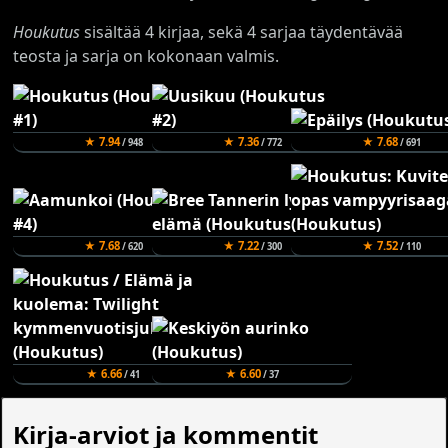
Houkutus
sisältää 4 kirjaa, sekä 4 sarjaa täydentävää
teosta ja sarja on kokonaan valmis.
★ 7.94
★ 7.36
★ 7.68
/ 948
/ 772
/ 691
★ 7.68
★ 7.22
★ 7.52
/ 620
/ 300
/ 110
★ 6.66
★ 6.60
/ 41
/ 37
Kirja-arviot ja kommentit