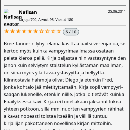
25.06.2011
Nafisan
Kirjoja 702, Arviot 93, Viestit 180
★★★★★★☆☆☆☆
6 / 10
Bree Tannerin lyhyt elämä käsittää paitsi verenjanoa, se
kertoo myös kuinka vampyyrimaailmassa osataan
pelata kieroa peliä. Kirja paljastaa niin vastasyntyneiden
janon kuin selviytymistaistelun kyllästämän maailman,
on siinä myös yllättävää ystävyyttä ja hellyyttä.
Kiinnostavia hahmoja olivat Diego ja etenkin Fred,
jonka kohtalo jää mietityttämään. Kirja sopii vampyyri-
saagan lukeneille, etenkin niille. jotka jo tietävät kuinka
Epäilyksessä kävi. Kirjaa ei todellakaan jaksanut lukea
yhteen pötköön, sillä mm. nuorten vampyyrien rähinät
alkavat nopeasti toistaa itseään ja välillä tuntuu
kirjailijan pakottaneen novellinsa kirjan mittoihin.