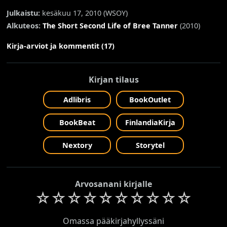
Julkaistu:
kesäkuu 17, 2010 (
WSOY
)
Alkuteos:
The Short Second Life of Bree Tanner
(2010)
Kirja-arviot ja kommentit (17)
Kirjan tilaus
Adlibris
BookOutlet
BookBeat
FinlandiaKirja
Nextory
Storytel
Arvosanani kirjalle
☆
☆
☆
☆
☆
☆
☆
☆
☆
☆
Omassa pääkirjahyllyssäni