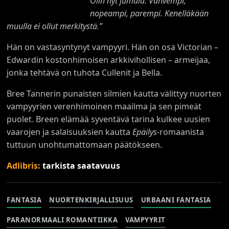
Olin nyt jumala. Vahvempi,
nopeampi,
parempi
. Kenelläkään
muulla ei ollut merkitystä.”
Hän on vastasyntynyt vampyyri. Hän on osa Victorian –
Edwardin kostonhimoisen arkkivihollisen – armeijaa,
jonka tehtävä on tuhota Cullenit ja Bella.
Bree Tannerin punaisten silmien kautta välittyy nuorten
vampyyrien verenhimoinen maailma ja sen pimeät
puolet. Breen elämää syventävä tarina kulkee uusien
vaarojen ja salaisuuksien kautta
Epäilys
-romaanista
tuttuun unohtumattomaan päätökseen.
Adlibris:
tarkista saatavuus
FANTASIA
NUORTENKIRJALLISUUS
URBAANI FANTASIA
PARANORMAALI ROMANTIIKKA
VAMPYYRIT