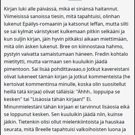
Kirjan luki alle päivässä, mikä ei sinänsä haitannut.
Viimeisissä sanoissa tiesin, mitä tapahtuisi, olinhan
lukenut Epäilys-romaanin ja katsonut leffan, mutta silti
se sai kylmät väristykset kulkemaan pitkin selkääni ja
kun suljin kirjan, jäin hyvin pitkäksi aikaan miettimään,
mitä olin äsken lukenut. Bree on kiinnostava hahmo,
pystyin vaivatta samaistumaan häneen. Fredin kohtalo
mietitytti, mutta varmaan sen kuuluikin jäädä
pimentoon. Sai lisää pohdittavaao,o Jotkut kavereistani
olivat lukeneet tämän kirjan ja jotkut kommenteista (he
kertoivat kommentinsa minulle, koska olin suositellut
heillä tätä kirjaa) olivat tälläisiä: "Ähhh.. loppuipa se
kesken" tai "Lisäosia tähän kirjaan!" Ei.
Minunmielestäni tähän kirjaan ei tarvinnut lisäosia eikä
se loppunut kesken. Sen kuuluikin jäädä niin, kuinse
jäikin. Tietenkin olisi ollut mielenkiintoista ja hauskaa
seurata, mitä Breelle tapahtuisi valkoihoisten luona ja