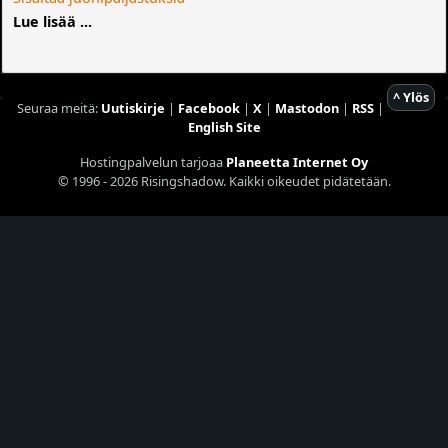
Lue lisää ...
^ Ylös
Seuraa meitä:
Uutiskirje
|
Facebook
|
X
|
Mastodon
|
RSS
|
English Site
Hostingpalvelun tarjoaa
Planeetta Internet Oy
© 1996 - 2026 Risingshadow. Kaikki oikeudet pidätetään.