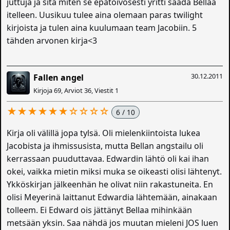
juttuja ja sitä miten se epätoivosesti yritti saada Bellaa
itelleen. Uusikuu tulee aina olemaan paras twilight
kirjoista ja tulen aina kuulumaan team Jacobiin. 5
tähden arvonen kirja<3
30.12.2011
Fallen angel
Kirjoja 69, Arviot 36, Viestit 1
★★★★★★☆☆☆☆
6 / 10
Kirja oli välillä jopa tylsä. Oli mielenkiintoista lukea
Jacobista ja ihmissusista, mutta Bellan angstailu oli
kerrassaan puuduttavaa. Edwardin lähtö oli kai ihan
okei, vaikka mietin miksi muka se oikeasti olisi lähtenyt.
Ykköskirjan jälkeenhän he olivat niin rakastuneita. En
olisi Meyerinä laittanut Edwardia lähtemään, ainakaan
tolleem. Ei Edward ois jättänyt Bellaa mihinkään
metsään yksin. Saa nähdä jos muutan mieleni JOS luen