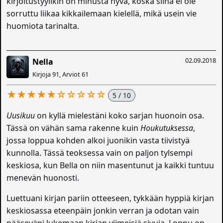
kirjoitustyylikin on minusta hyvä, koska siinä ei ole
sorruttu liikaa kikkailemaan kielellä, mikä usein vie
huomiota tarinalta.
02.09.2018
Nella
Kirjoja 91, Arviot 61
★★★★★☆☆☆☆☆
5 / 10
Uusikuu
on kyllä mielestäni koko sarjan huonoin osa.
Tässä on vähän sama rakenne kuin
Houkutuksessa
,
jossa loppua kohden alkoi juonikin vasta tiivistyä
kunnolla. Tässä teoksessa vain on paljon tylsempi
keskiosa, kun Bella on niin masentunut ja kaikki tuntuu
menevän huonosti.
Luettuani kirjan pariin otteeseen, tykkään hyppiä kirjan
keskiosassa eteenpäin jonkin verran ja odotan vain
pääseväni lukemaan kirjan viimeisiä sivuja. Loppu on