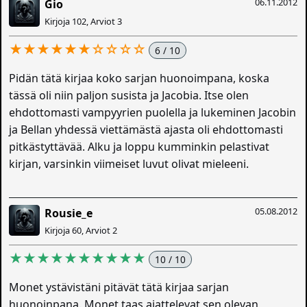
06.11.2012
Gio
Kirjoja 102, Arviot 3
★★★★★★☆☆☆☆
6 / 10
Pidän tätä kirjaa koko sarjan huonoimpana, koska
tässä oli niin paljon susista ja Jacobia. Itse olen
ehdottomasti vampyyrien puolella ja lukeminen Jacobin
ja Bellan yhdessä viettämästä ajasta oli ehdottomasti
pitkästyttävää. Alku ja loppu kumminkin pelastivat
kirjan, varsinkin viimeiset luvut olivat mieleeni.
05.08.2012
Rousie_e
Kirjoja 60, Arviot 2
★★★★★★★★★★
10 / 10
Monet ystävistäni pitävät tätä kirjaa sarjan
huonoinpana. Monet taas ajattelevat sen olevan