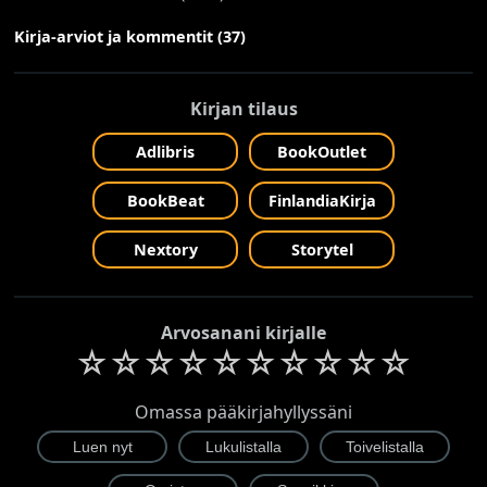
Kirja-arviot ja kommentit (37)
Kirjan tilaus
Adlibris
BookOutlet
BookBeat
FinlandiaKirja
Nextory
Storytel
Arvosanani kirjalle
☆
☆
☆
☆
☆
☆
☆
☆
☆
☆
Omassa pääkirjahyllyssäni