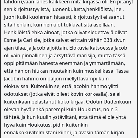
lähdön),vaan lähes kaikkeen mitä kirjassa oli. En pitänyt
sen kirjoitustyylistä, juonenkulusta,henkilöistä, jne..
Juoni kulki kuoleman hitaasti, kirjoitustyyli ei saanut
sitä henkiin, kun henkilöt tökkivät sitä aseillaan.
Henkilöistä ehkä ainoat, jotka olivat siedettäviä olivat
Esme ja Carlisle, jotka saivat erittäin vähän 338 sivun
ajan tilaa, ja Jacob aijoittain. Elokuvia katsoessa Jacob
oli vain pinnallinen ja ärsyttävä marisija, mutta tässä
oppi pitämään hänestä enemmän ja ymmärtämään,
että hän on hiukan muutakin kuin muskelikasa. Tässä
Jacobin hahmo on paljon miellyttävämpi kuin
elokuvissa. Kuitenkin se, että Jacobin hahmo ylitti
odotukset (jotka eivät olleet kovin korkealla), se ei
kuitenkaan pelastanut koko kirjaa. Odotin Uudenkuun
olevan hyvä,ehkä parempi kuin Houkutus, noin 3
tähteä. Ja kun kuulin ystäviltäni, että tämä ei ole yhtä
hyvä kuin Houkutus, pidin kuitenkin
ennakkokuvitelmistani kiinni, ja avasin tämän kirjan