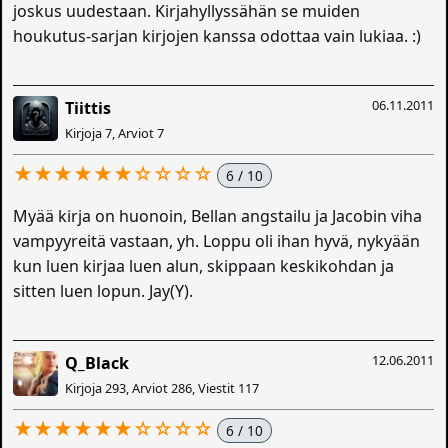
joskus uudestaan. Kirjahyllyssähän se muiden
houkutus-sarjan kirjojen kanssa odottaa vain lukiaa. :)
06.11.2011
Tiittis
Kirjoja 7, Arviot 7
★★★★★★☆☆☆☆
6 / 10
Myää kirja on huonoin, Bellan angstailu ja Jacobin viha
vampyyreitä vastaan, yh. Loppu oli ihan hyvä, nykyään
kun luen kirjaa luen alun, skippaan keskikohdan ja
sitten luen lopun. Jay(Y).
12.06.2011
Q_Black
Kirjoja 293, Arviot 286, Viestit 117
★★★★★★☆☆☆☆
6 / 10