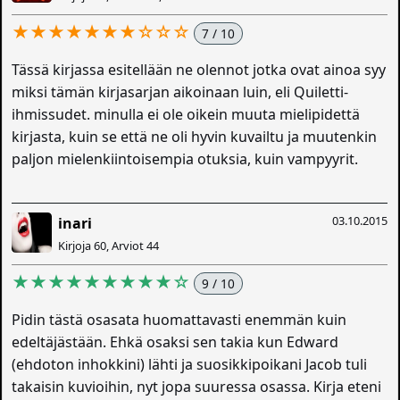
★★★★★★★☆☆☆
7 / 10
Tässä kirjassa esitellään ne olennot jotka ovat ainoa syy
miksi tämän kirjasarjan aikoinaan luin, eli Quiletti-
ihmissudet. minulla ei ole oikein muuta mielipidettä
kirjasta, kuin se että ne oli hyvin kuvailtu ja muutenkin
paljon mielenkiintoisempia otuksia, kuin vampyyrit.
03.10.2015
inari
Kirjoja 60, Arviot 44
★★★★★★★★★☆
9 / 10
Pidin tästä osasata huomattavasti enemmän kuin
edeltäjästään. Ehkä osaksi sen takia kun Edward
(ehdoton inhokkini) lähti ja suosikkipoikani Jacob tuli
takaisin kuvioihin, nyt jopa suuressa osassa. Kirja eteni