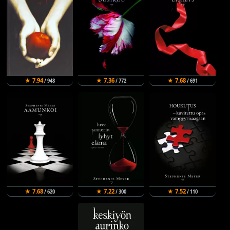
★ 7.94
★ 7.36
★ 7.68
/ 948
/ 772
/ 691
★ 7.68
★ 7.22
★ 7.52
/ 620
/ 300
/ 110