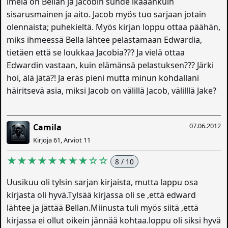
imelä on Bellan ja Jacobin suhde ikääänkuin
sisarusmainen ja aito. Jacob myös tuo sarjaan jotain
olennaista; puhekieltä. Myös kirjan loppu ottaa päähän,
miks ihmeessä Bella lähtee pelastamaan Edwardia,
tietäen että se loukkaa Jacobia??? Ja vielä ottaa
Edwardin vastaan, kuin elämänsä pelastuksen??? Järki
hoi, älä jätä?! Ja eräs pieni mutta minun kohdallani
häiritsevä asia, miksi Jacob on välillä Jacob, välilllä Jake?
07.06.2012
Camila
Kirjoja 61, Arviot 11
★★★★★★★★☆☆
8 / 10
Uusikuu oli tylsin sarjan kirjaista, mutta lappu osa
kirjasta oli hyvä.Tylsää kirjassa oli se ,että edward
lähtee ja jättää Bellan.Miinusta tuli myös siitä ,että
kirjassa ei ollut oikein jännää kohtaa.loppu oli siksi hyvä