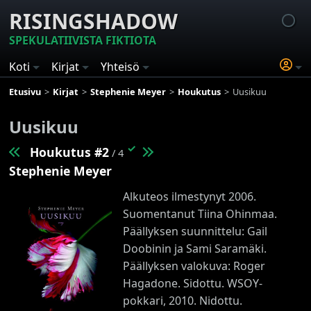
RISINGSHADOW
SPEKULATIIVISTA FIKTIOTA
Koti
Kirjat
Yhteisö
Etusivu
Kirjat
Stephenie Meyer
Houkutus
Uusikuu
Uusikuu
✓
Houkutus #2
/ 4
Stephenie Meyer
Alkuteos ilmestynyt 2006.
Suomentanut Tiina Ohinmaa.
Päällyksen suunnittelu: Gail
Doobinin ja Sami Saramäki.
Päällyksen valokuva: Roger
Hagadone. Sidottu. WSOY-
pokkari, 2010. Nidottu.