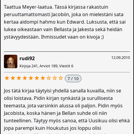
Taattua Meyer-laatua. Tässä kirjassa rakastuin
peruuttamattomasti Jacobiin, joka on mielestäni sata
kertaa aidompi hahmo kun Edward. Luksusta, että sai
lukea oikeastaan vain Bellasta ja Jakesta sekä heidän
ystävyydestään. Ihmissudet vaan on kivoja ;)
12.09.2010
rudi92
Kirjoja 241, Arviot 189, Viestit 6
★★★★★★★☆☆☆
7 / 10
Jos tätä kirjaa täytyisi yhdellä sanalla kuvailla, niin se
olisi loistava. Pidin kirjan synkästä ja surullisesta
teemasta, jota varsinkin alussa oli paljon. Pidin myös
Jacobista, koska hänen ja Bellan suhde oli niin
tunteellinen. Täytyy myös sanoa, että Uusikuu olisi ehkä
jopa parempi kuin Houkutus jos loppu olisi