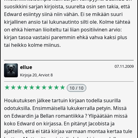
suosikkini sarjan kirjoista, suurelta osin sen takia, että
Edward esiintyy siinä niin vähän. Ei se mikään suuri
kirjallinen ansio tai lukunautinto silti ole. Kolme tähteä
on ehkä hieman liioiteltu tai liian positiivinen arvio:
kirjan tasoa vastaisi paremmin ehkä vahva kaksi plus
tai heikko kolme miinus.
07.11.2009
ellue
Kirjoja 20, Arviot 8
★★★★★★★★★★
10 / 10
Houkutuksen jälkee tartuin kirjaan todella suurilla
odotuksilla. Ensimmäisellä lukukerralla petyin. Missä
on Edwardin ja Bellan romantiikka ? Ylipäätään missä
koko Edward on kirjassa. En pitänyt Jacobista ja
ajattelin, että ei tätä kirjaa varmaan montaa kertaa tule