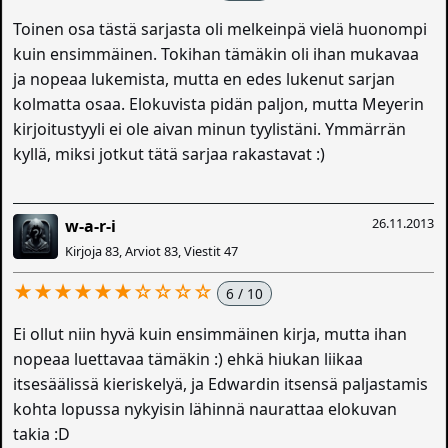
Toinen osa tästä sarjasta oli melkeinpä vielä huonompi
kuin ensimmäinen. Tokihan tämäkin oli ihan mukavaa
ja nopeaa lukemista, mutta en edes lukenut sarjan
kolmatta osaa. Elokuvista pidän paljon, mutta Meyerin
kirjoitustyyli ei ole aivan minun tyylistäni. Ymmärrän
kyllä, miksi jotkut tätä sarjaa rakastavat :)
26.11.2013
w-a-r-i
Kirjoja 83, Arviot 83, Viestit 47
★★★★★★☆☆☆☆
6 / 10
Ei ollut niin hyvä kuin ensimmäinen kirja, mutta ihan
nopeaa luettavaa tämäkin :) ehkä hiukan liikaa
itsesäälissä kieriskelyä, ja Edwardin itsensä paljastamis
kohta lopussa nykyisin lähinnä naurattaa elokuvan
takia :D