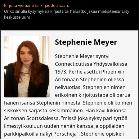
Kirjoita vieraana tai kirjaudu sisään.
Onko sinulla kysymyksiä kirjasta tai haluatko jakaa mielipiteesi? Liity
keskusteluun!
Stephenie Meyer
Stephenie Meyer syntyi
Connecticutissa Yhdysvalloissa
1973. Perhe asettui Phoenixiin
Arizonaan Stephenien ollessa
nelivuotias. Stephenien nimen
erikoinen kirjoitustapa oli perua
hänen isänsä Stephenin nimestä. Stephenie oli kolmen
siskoksen sarjasta keskimmäinen. Hän kävi lukionsa
Arizonan Scottsdalessa, ”missä joka syksy pari tyttöä
ilmestyi kouluun uuden nenän kanssa ja oppilaiden
parkkipaikoilla näkyi Porscheja”. Stephenie opiskeli