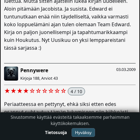
luettua. Mutta sitten ajattelin lukea kirjan uudelleen.
Aloin pitämään Jacobista. Ja susista. Edward ei
tuntunutkaan enää niin täydelliseltä, vaikka varmasti
koko loppuelämäni ajan tulen olemaan Team Edward.
Kirja on paljon juonellisempi ja tapahtumarikkaampi
kuin Houkutus. Nyt Uusikuu on yksi lemppareistani
tässä sarjassa :)
03.03.2009
Pennywere
Kirjoja 188, Arviot 43
★★★★☆☆☆☆☆☆
4 / 10
Periaatteessa en pettynyt, ehkä siksi etten edes
osannut suhtautua tämän lukemiseen niin kiihkeästi
Sivustomme käyttää evästeitä takaaksemme parhaimman
kuin Houkutuksen. Kirja oli alusta (ensimmäiset kolme
käyttökokemuksen.
lukua) mielenkiintoinen, mutta sitten alkoi se Bellan
Tietosuoja
Hyväksy
niiiiiiiin pitkästyttävä kertomus masentuneisuudestaan