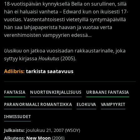
18-vuotispäivän kynnyksellä Bella on surullinen, sillä
hän ei haluaisi vanheta – Edward kun on ikuisesti 17-
vuotias. Vastentahtoisesti vietetyillä syntymäpäivillä
hän saa lahjapaperista haavan ja vuotaa verta
verenhimoisten vampyyrien edessä...
Uusikuu
on jatkoa vuosisadan rakkaustarinalle, joka
syttyy kirjassa
Houkutus
(2005).
Adlibris:
tarkista saatavuus
FANTASIA
NUORTENKIRJALLISUUS
URBAANI FANTASIA
PARANORMAALI ROMANTIIKKA
ELOKUVA
VAMPYYRIT
IHMISSUDET
Julkaistu:
joulukuu 21, 2007 (
WSOY
)
Alkuteos:
New Moon
(2006)