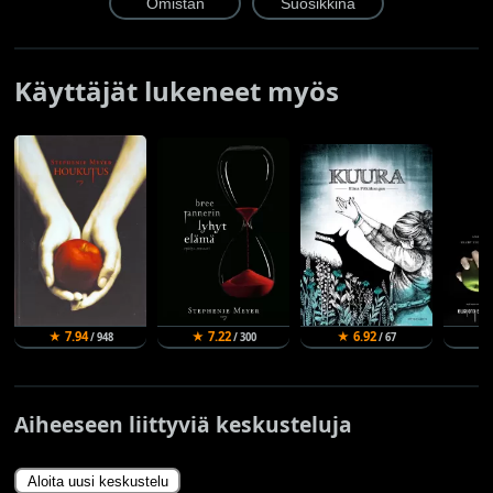
Käyttäjät lukeneet myös
★ 7.94
★ 7.22
★ 6.92
★
/ 948
/ 300
/ 67
Aiheeseen liittyviä keskusteluja
Aloita uusi keskustelu