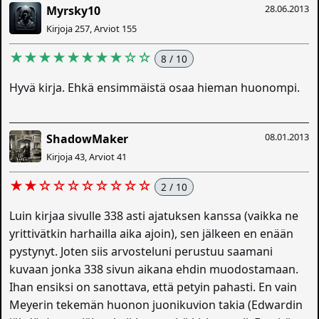
28.06.2013
Myrsky10
Kirjoja 257, Arviot 155
★★★★★★★★☆☆
8 / 10
Hyvä kirja. Ehkä ensimmäistä osaa hieman huonompi.
08.01.2013
ShadowMaker
Kirjoja 43, Arviot 41
★★☆☆☆☆☆☆☆☆
2 / 10
Luin kirjaa sivulle 338 asti ajatuksen kanssa (vaikka ne
yrittivätkin harhailla aika ajoin), sen jälkeen en enään
pystynyt. Joten siis arvosteluni perustuu saamani
kuvaan jonka 338 sivun aikana ehdin muodostamaan.
Ihan ensiksi on sanottava, että petyin pahasti. En vain
Meyerin tekemän huonon juonikuvion takia (Edwardin