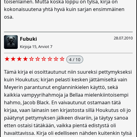
toisenlainen. Mutta koska loppu on tylsä, kirja on
kokonaisuutena yhtä hyvä kuin sarjan ensimmäinen
osa.
28.07.2010
Fubuki
Kirjoja 15, Arviot 7
★★★★☆☆☆☆☆☆
4 / 10
Tämä kirja ei osoittautunut niin suureksi pettymykseksi
kuin Houkutus; kirjan pelasti kesken jättämiseltä vain
Meyerin parantunut englanninkielen käyttö, sekä
kaikkia vampyyrihahmoja ja Bellaa mielenkiintoisempi
hahmo, Jacob Black. En vaivautunut ostamaan tätä
kirjaa, vaan lainasin sen kirjastosta sillä Houkutus oli jo
päätynyt pettymyksen jälkeen divariin, ja täytyy sanoa
etten ostaisi tätäkään, vaikka pientä edistystä oli
havaittavissa. Kirja oli edelliseen nähden kuitenkin tylsä