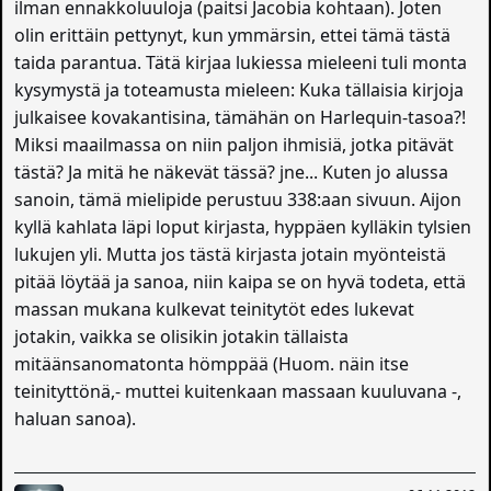
ilman ennakkoluuloja (paitsi Jacobia kohtaan). Joten
olin erittäin pettynyt, kun ymmärsin, ettei tämä tästä
taida parantua. Tätä kirjaa lukiessa mieleeni tuli monta
kysymystä ja toteamusta mieleen: Kuka tällaisia kirjoja
julkaisee kovakantisina, tämähän on Harlequin-tasoa?!
Miksi maailmassa on niin paljon ihmisiä, jotka pitävät
tästä? Ja mitä he näkevät tässä? jne... Kuten jo alussa
sanoin, tämä mielipide perustuu 338:aan sivuun. Aijon
kyllä kahlata läpi loput kirjasta, hyppäen kylläkin tylsien
lukujen yli. Mutta jos tästä kirjasta jotain myönteistä
pitää löytää ja sanoa, niin kaipa se on hyvä todeta, että
massan mukana kulkevat teinitytöt edes lukevat
jotakin, vaikka se olisikin jotakin tällaista
mitäänsanomatonta hömppää (Huom. näin itse
teinityttönä,- muttei kuitenkaan massaan kuuluvana -,
haluan sanoa).