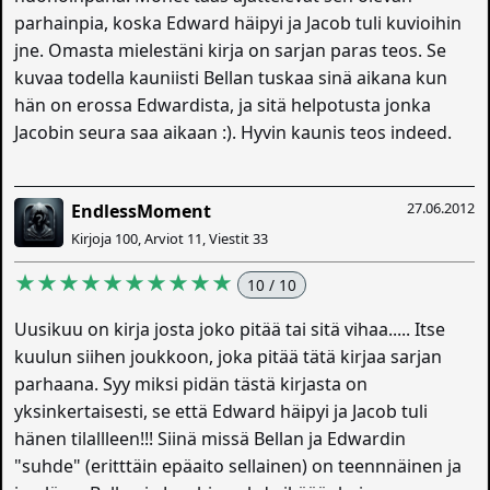
parhainpia, koska Edward häipyi ja Jacob tuli kuvioihin
jne. Omasta mielestäni kirja on sarjan paras teos. Se
kuvaa todella kauniisti Bellan tuskaa sinä aikana kun
hän on erossa Edwardista, ja sitä helpotusta jonka
Jacobin seura saa aikaan :). Hyvin kaunis teos indeed.
27.06.2012
EndlessMoment
Kirjoja 100, Arviot 11, Viestit 33
★★★★★★★★★★
10 / 10
Uusikuu on kirja josta joko pitää tai sitä vihaa..... Itse
kuulun siihen joukkoon, joka pitää tätä kirjaa sarjan
parhaana. Syy miksi pidän tästä kirjasta on
yksinkertaisesti, se että Edward häipyi ja Jacob tuli
hänen tilallleen!!! Siinä missä Bellan ja Edwardin
"suhde" (eritttäin epäaito sellainen) on teennnäinen ja