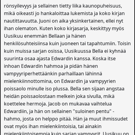
rönsyilevyys ja sellainen tietty liika kaunopuheisuus,
mikä oikeasti jo hankaloittaa lukemista ja koko kirjan
nautittavuutta. Juoni on aika yksinkertainen, ellei nyt
ihan olematon. Kuten koko kirjasarja, keskittyy myös
Uusikuu enemmän Bellaan ja hänen
henkilösuhteisiinsa kuin juoneen tai tapahtumiin. Toisin
kuin muissa sarjan osissa, Uusikuussa Bella ei kyhnää
suurinta osaa ajasta Edwardin kanssa. Koska itse
inhoan Edwardin hahmoa ja pidän hänen
vampyyriperhettäänkin parhaillaan lähinnä
mielenkiinnottomina, on Edwardin ja vampyyrien
poissaolo minulle iso plussa. Bella sen sijaan angstaa
heidän poissaolostaan melkein joka sivulla, mikä
koettelee hermoja. Jacob on mukavaa vaihtelua
Edwardiin, ja hän on sellainen "suloinen pentu" -
hahmo, josta on helppo pitää. Hän ja muut ihmissudet
ovat myös ihan mielenkiintoisia, tai ainakin
mielenkiintoisempia kuin sarjan vampyyrit. Uusikuu on