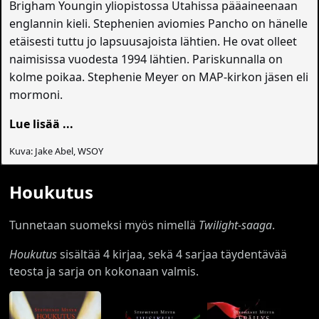
Brigham Youngin yliopistossa Utahissa pääaineenaan
englannin kieli. Stephenien aviomies Pancho on hänelle
etäisesti tuttu jo lapsuusajoista lähtien. He ovat olleet
naimisissa vuodesta 1994 lähtien. Pariskunnalla on
kolme poikaa. Stephenie Meyer on MAP-kirkon jäsen eli
mormoni.
Lue lisää ...
Kuva: Jake Abel, WSOY
Houkutus
Tunnetaan suomeksi myös nimellä
Twilight-saaga
.
Houkutus
sisältää 4 kirjaa, sekä 4 sarjaa täydentävää
teosta ja sarja on kokonaan valmis.