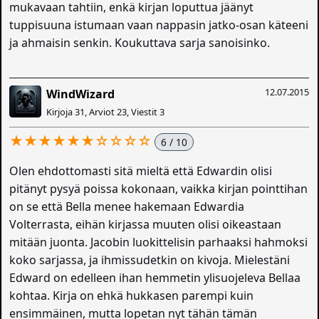
mukavaan tahtiin, enkä kirjan loputtua jäänyt
tuppisuuna istumaan vaan nappasin jatko-osan käteeni
ja ahmaisin senkin. Koukuttava sarja sanoisinko.
12.07.2015
WindWizard
Kirjoja 31, Arviot 23, Viestit 3
★★★★★★☆☆☆☆
6 / 10
Olen ehdottomasti sitä mieltä että Edwardin olisi
pitänyt pysyä poissa kokonaan, vaikka kirjan pointtihan
on se että Bella menee hakemaan Edwardia
Volterrasta, eihän kirjassa muuten olisi oikeastaan
mitään juonta. Jacobin luokittelisin parhaaksi hahmoksi
koko sarjassa, ja ihmissudetkin on kivoja. Mielestäni
Edward on edelleen ihan hemmetin ylisuojeleva Bellaa
kohtaa. Kirja on ehkä hukkasen parempi kuin
ensimmäinen, mutta lopetan nyt tähän tämän