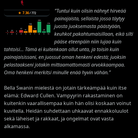
”Tuntui kuin olisin nähnyt hirveää
★
7.36
/
772
painajaista, sellaista jossa täytyy
239
174
158
juosta juoksemasta päästyään,
57
55
31
29
20
5
4
keuhkot pakahtumaisillaan, eikä silti
1
2
3
4
5
6
7
8
9
10
pääse eteenpäin niin lujaa kuin
tahtoisi... Tämä ei kuitenkaan ollut unta, ja toisin kuin
painajaisissani, en juossut oman henkeni edestä; juoksin
pelastaakseni jotakin mittaamattomasti arvokkaampaa.
Oma henkeni merkitsi minulle enää hyvin vähän.”
Bella Swanin mielestä on jotain tärkeämpää kuin itse
elämä: Edward Cullen. Vampyyrin rakastaminen on
kuitenkin vaarallisempaa kuin hän olisi koskaan voinut
kuvitella. Heidän suhdettaan uhkaavat ennakkoluulot
sekä läheiset ja rakkaat, ja ongelmat ovat vasta
alkamassa.