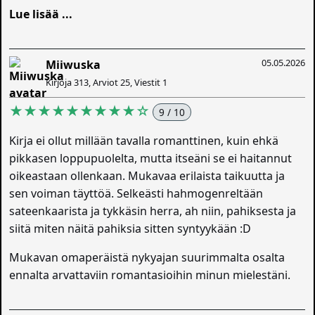
Lue lisää ...
05.05.2026
Miiwuska
Kirjoja 313, Arviot 25, Viestit 1
★★★★★★★★★☆
9 / 10
Kirja ei ollut millään tavalla romanttinen, kuin ehkä
pikkasen loppupuolelta, mutta itseäni se ei haitannut
oikeastaan ollenkaan. Mukavaa erilaista taikuutta ja
sen voiman täyttöä. Selkeästi hahmogenreltään
sateenkaarista ja tykkäsin herra, ah niin, pahiksesta ja
siitä miten näitä pahiksia sitten syntyykään :D
Mukavan omaperäistä nykyajan suurimmalta osalta
ennalta arvattaviin romantasioihin minun mielestäni.