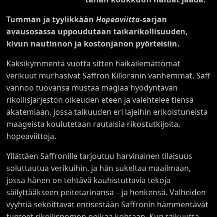
Tumman ja tyylikkään
Hopeaviitta
-sarjan
avausosassa uppoudutaan taikarikollisuuden,
kivun nautinnon ja kostonjanon pyörteisiin.
Kaksikymmentä vuotta sitten häikäilemättömät
verikuut murhasivat Saffron Killoranin vanhemmat. Saff
vannoo tuovansa mustaa magiaa hyödyntävän
rikollisjärjestön oikeuden eteen ja valehtelee tiensä
akatemiaan, jossa taikuuden eri lajeihin erikoistuneista
maageista koulutetaan rautaisia rikostutkijoita,
hopeaviittoja.
Yllättäen Saffronille tarjoutuu harvinainen tilaisuus
soluttautua verikuihin, ja hän sukeltaa maailmaan,
jossa hänen on tehtävä kauhistuttavia tekoja
säilyttääkseen peitetarinansa – ja henkensä. Valheiden
vyyhtiä sekoittavat entisestään Saffronin hämmentävät
tunteet rikollispomon poikaa kohtaan. Kun taikuutta