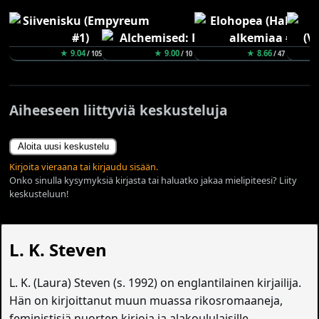
★ 9.04
★ 9.00
★ 8.66
/ 105
/ 10
/ 47
Aiheeseen liittyviä keskusteluja
Aloita uusi keskustelu
Kirjoita vieraana tai kirjaudu sisään.
Onko sinulla kysymyksiä kirjasta tai haluatko jakaa mielipiteesi? Liity
keskusteluun!
L. K. Steven
L. K. (Laura) Steven (s. 1992) on englantilainen kirjailija.
Hän on kirjoittanut muun muassa rikosromaaneja,
feministisiä nuorten kirjoja ja alakoululaisille