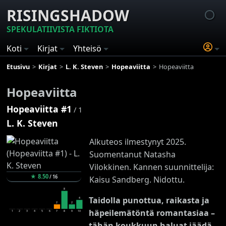
RISINGSHADOW
SPEKULATIIVISTA FIKTIOTA
Koti
Kirjat
Yhteisö
Etusivu
Kirjat
L. K. Steven
Hopeaviitta
Hopeaviitta
Hopeaviitta
Hopeaviitta #1
/ 1
L. K. Steven
Alkuteos ilmestynyt 2025.
Suomentanut Natasha
Vilokkinen. Kannen suunnittelija:
★
8.50
/
16
Kaisu Sandberg. Nidottu.
8
Taidolla punottua, raikasta ja
4
2
2
häpeilemätöntä romantasiaa –
1
2
3
4
5
6
7
8
9
10
tähän koukkuun haluat jäädä.