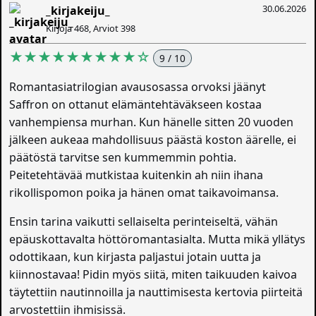
30.06.2026
_kirjakeiju_
Kirjoja 468, Arviot 398
★★★★★★★★★☆
9 / 10
Romantasiatrilogian avausosassa orvoksi jäänyt
Saffron on ottanut elämäntehtäväkseen kostaa
vanhempiensa murhan. Kun hänelle sitten 20 vuoden
jälkeen aukeaa mahdollisuus päästä koston äärelle, ei
päätöstä tarvitse sen kummemmin pohtia.
Peitetehtävää mutkistaa kuitenkin ah niin ihana
rikollispomon poika ja hänen omat taikavoimansa.
Ensin tarina vaikutti sellaiselta perinteiseltä, vähän
epäuskottavalta höttöromantasialta. Mutta mikä yllätys
odottikaan, kun kirjasta paljastui jotain uutta ja
kiinnostavaa! Pidin myös siitä, miten taikuuden kaivoa
täytettiin nautinnoilla ja nauttimisesta kertovia piirteitä
arvostettiin ihmisissä.