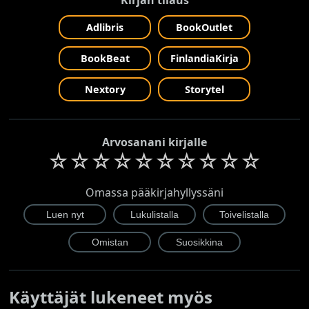
Adlibris
BookOutlet
BookBeat
FinlandiaKirja
Nextory
Storytel
Arvosanani kirjalle
☆
☆
☆
☆
☆
☆
☆
☆
☆
☆
Omassa pääkirjahyllyssäni
Käyttäjät lukeneet myös