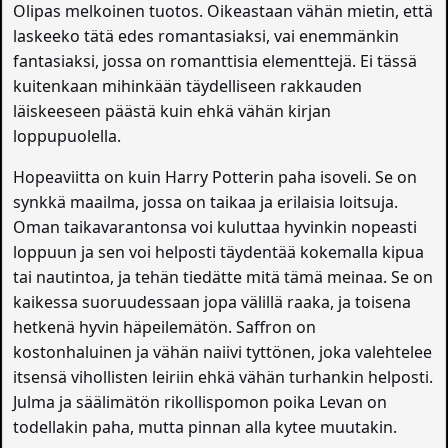
Olipas melkoinen tuotos. Oikeastaan vähän mietin, että
laskeeko tätä edes romantasiaksi, vai enemmänkin
fantasiaksi, jossa on romanttisia elementtejä. Ei tässä
kuitenkaan mihinkään täydelliseen rakkauden
läiskeeseen päästä kuin ehkä vähän kirjan
loppupuolella.
Hopeaviitta on kuin Harry Potterin paha isoveli. Se on
synkkä maailma, jossa on taikaa ja erilaisia loitsuja.
Oman taikavarantonsa voi kuluttaa hyvinkin nopeasti
loppuun ja sen voi helposti täydentää kokemalla kipua
tai nautintoa, ja tehän tiedätte mitä tämä meinaa. Se on
kaikessa suoruudessaan jopa välillä raaka, ja toisena
hetkenä hyvin häpeilemätön. Saffron on
kostonhaluinen ja vähän naiivi tyttönen, joka valehtelee
itsensä vihollisten leiriin ehkä vähän turhankin helposti.
Julma ja säälimätön rikollispomon poika Levan on
todellakin paha, mutta pinnan alla kytee muutakin.