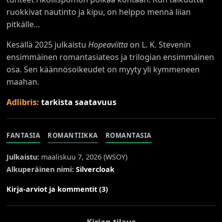
ruokkivat nautinto ja kipu, on helppo mennä liian
pitkälle…
Kesällä 2025 julkaistu
Hopeaviitta
on L. K. Stevenin
ensimmäinen romantasiateos ja trilogian ensimmäinen
osa. Sen käännösoikeudet on myyty yli kymmeneen
maahan.
Adlibris:
tarkista saatavuus
FANTASIA
ROMANTIIKKA
ROMANTASIA
Julkaistu:
maaliskuu 7, 2026 (
WSOY
)
Alkuperäinen nimi:
Silvercloak
Kirja-arviot ja kommentit (3)
Kirjan tilaus