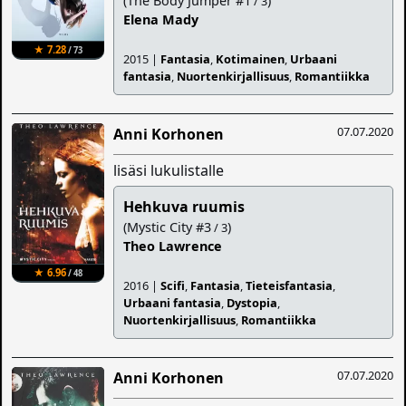
(The Body Jumper #1
)
/ 3
Elena Mady
★ 7.28
/ 73
2015 |
Fantasia
,
Kotimainen
,
Urbaani
fantasia
,
Nuortenkirjallisuus
,
Romantiikka
07.07.2020
Anni Korhonen
lisäsi lukulistalle
Hehkuva ruumis
(Mystic City #3
)
/ 3
Theo Lawrence
★ 6.96
/ 48
2016 |
Scifi
,
Fantasia
,
Tieteisfantasia
,
Urbaani fantasia
,
Dystopia
,
Nuortenkirjallisuus
,
Romantiikka
07.07.2020
Anni Korhonen