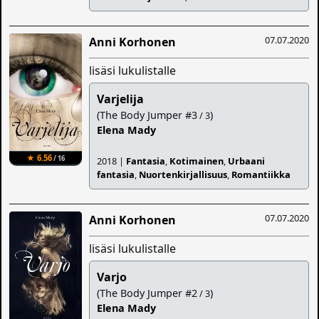
07.07.2020
Anni Korhonen
lisäsi lukulistalle
Varjelija
(The Body Jumper #3
)
/ 3
Elena Mady
★ 6.56
/ 16
2018 |
Fantasia
,
Kotimainen
,
Urbaani
fantasia
,
Nuortenkirjallisuus
,
Romantiikka
07.07.2020
Anni Korhonen
lisäsi lukulistalle
Varjo
(The Body Jumper #2
)
/ 3
Elena Mady