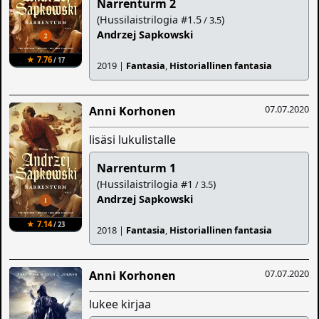
Narrenturm 2
(Hussilaistrilogia #1.5
)
/ 3.5
Andrzej Sapkowski
★ 7.76
/ 17
2019 |
Fantasia
,
Historiallinen fantasia
07.07.2020
Anni Korhonen
lisäsi lukulistalle
Narrenturm 1
(Hussilaistrilogia #1
)
/ 3.5
Andrzej Sapkowski
★ 7.14
/ 23
2018 |
Fantasia
,
Historiallinen fantasia
07.07.2020
Anni Korhonen
lukee kirjaa