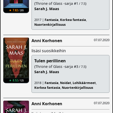
(Throne of Glass -sarja #1
)
/ 7.5
Sarah J. Maas
★ 7.82
/ 205
2017 |
Fantasia
,
Korkea fantasia
,
Nuortenkirjallisuus
07.07.2020
Anni Korhonen
lisäsi suosikkeihin
Tulen perillinen
(Throne of Glass -sarja #3
)
/ 7.5
Sarah J. Maas
★ 8.52
/ 125
2018 |
Fantasia
,
Noidat
,
Lohikäärmeet
,
Korkea fantasia
,
Nuortenkirjallisuus
07.07.2020
Anni Korhonen