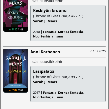
lisäsi suosikkeihin
Keskiyön kruunu
(Throne of Glass -sarja #2
)
/ 7.5
Sarah J. Maas
★ 8.10
/ 142
2018 |
Fantasia
,
Korkea fantasia
,
Nuortenkirjallisuus
07.07.2020
Anni Korhonen
lisäsi suosikkeihin
Lasipalatsi
(Throne of Glass -sarja #1
)
/ 7.5
Sarah J. Maas
★ 7.82
/ 205
2017 |
Fantasia
,
Korkea fantasia
,
Nuortenkirjallisuus