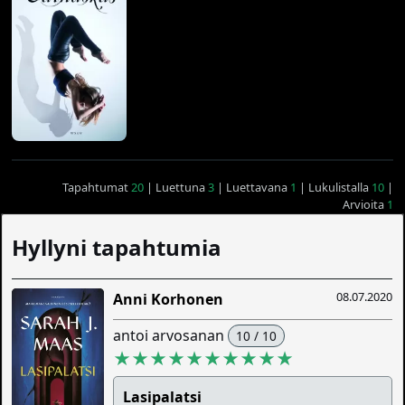
Tapahtumat
20
| Luettuna
3
| Luettavana
1
| Lukulistalla
10
|
Arvioita
1
Hyllyni tapahtumia
08.07.2020
Anni Korhonen
antoi arvosanan
10 / 10
★★★★★★★★★★
Lasipalatsi