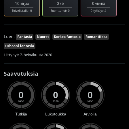
10
0
0
kirjaa
/ 0
viestiä
Toivelistalla: 0
Suorittanut: 0
0 tykkäystä
Luen:
Fantasia
Nuoret
Korkea fantasia
Romantiikka
Urbaani fantasia
Liittynyt: 7. heinäkuuta 2020
Saavutuksia
0
0
0
Taso
Taso
Taso
Tutkija
Lukutoukka
Arvioija