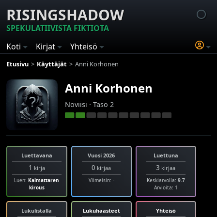
RISINGSHADOW
SPEKULATIIVISTA FIKTIOTA
Koti
Kirjat
Yhteisö
Etusivu
Käyttäjät
Anni Korhonen
Anni Korhonen
Noviisi · Taso 2
Luettavana
Vuosi 2026
Luettuna
1
0
3
kirja
kirjaa
kirjaa
Luen:
Kalmattaren
Viimeisin: -
Keskiarvolla:
9.7
kirous
Arvioita: 1
Lukulistalla
Lukuhaasteet
Yhteisö