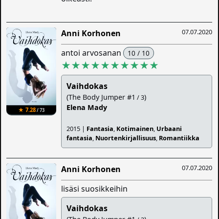
07.07.2020
Anni Korhonen
antoi arvosanan
10 / 10
★★★★★★★★★★
Vaihdokas
(The Body Jumper #1
)
/ 3
Elena Mady
★ 7.28
/ 73
2015 |
Fantasia
,
Kotimainen
,
Urbaani
fantasia
,
Nuortenkirjallisuus
,
Romantiikka
07.07.2020
Anni Korhonen
lisäsi suosikkeihin
Vaihdokas