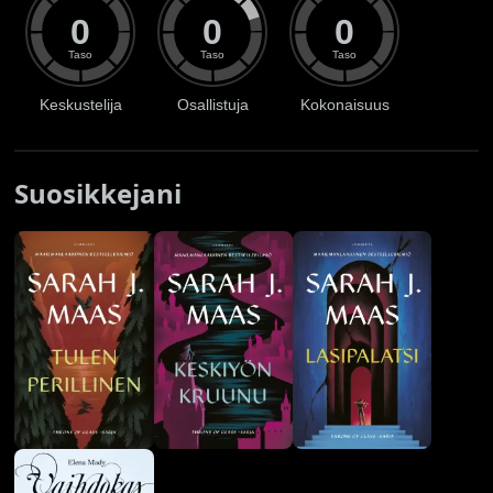
0
0
0
Taso
Taso
Taso
Keskustelija
Osallistuja
Kokonaisuus
Suosikkejani