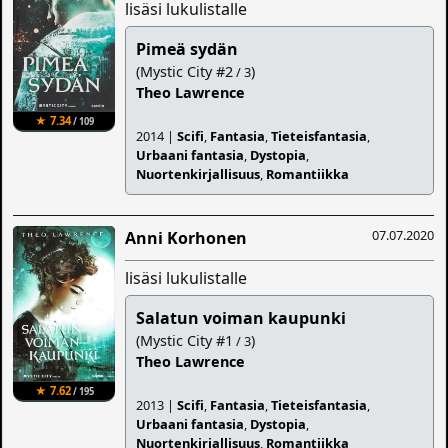
lisäsi lukulistalle
Pimeä sydän
(Mystic City #2
)
/ 3
Theo Lawrence
★ 7.34
/ 109
2014 |
Scifi
,
Fantasia
,
Tieteisfantasia
,
Urbaani fantasia
,
Dystopia
,
Nuortenkirjallisuus
,
Romantiikka
07.07.2020
Anni Korhonen
lisäsi lukulistalle
Salatun voiman kaupunki
(Mystic City #1
)
/ 3
Theo Lawrence
★ 7.62
/ 195
2013 |
Scifi
,
Fantasia
,
Tieteisfantasia
,
Urbaani fantasia
,
Dystopia
,
Nuortenkirjallisuus
,
Romantiikka