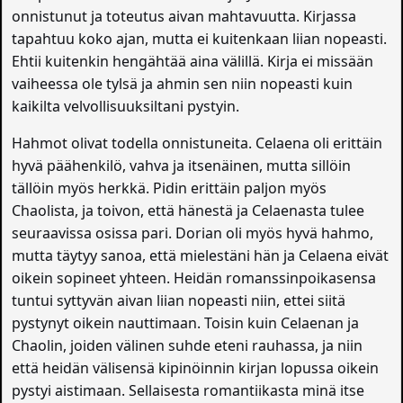
onnistunut ja toteutus aivan mahtavuutta. Kirjassa
tapahtuu koko ajan, mutta ei kuitenkaan liian nopeasti.
Ehtii kuitenkin hengähtää aina välillä. Kirja ei missään
vaiheessa ole tylsä ja ahmin sen niin nopeasti kuin
kaikilta velvollisuuksiltani pystyin.
Hahmot olivat todella onnistuneita. Celaena oli erittäin
hyvä päähenkilö, vahva ja itsenäinen, mutta sillöin
tällöin myös herkkä. Pidin erittäin paljon myös
Chaolista, ja toivon, että hänestä ja Celaenasta tulee
seuraavissa osissa pari. Dorian oli myös hyvä hahmo,
mutta täytyy sanoa, että mielestäni hän ja Celaena eivät
oikein sopineet yhteen. Heidän romanssinpoikasensa
tuntui syttyvän aivan liian nopeasti niin, ettei siitä
pystynyt oikein nauttimaan. Toisin kuin Celaenan ja
Chaolin, joiden välinen suhde eteni rauhassa, ja niin
että heidän välisensä kipinöinnin kirjan lopussa oikein
pystyi aistimaan. Sellaisesta romantiikasta minä itse