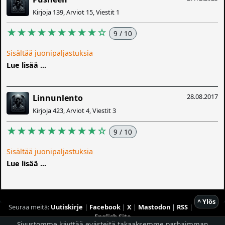
Kirjoja 139, Arviot 15, Viestit 1
★★★★★★★★★☆
9 / 10
Sisältää juonipaljastuksia
Lue lisää ...
28.08.2017
Linnunlento
Kirjoja 423, Arviot 4, Viestit 3
★★★★★★★★★☆
9 / 10
Sisältää juonipaljastuksia
Lue lisää ...
^ Ylös
Seuraa meitä:
Uutiskirje
|
Facebook
|
X
|
Mastodon
|
RSS
|
English Site
Sivustomme käyttää evästeitä takaaksemme parhaimman