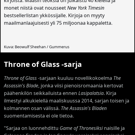
kirjoista. Maasin teoksia on julkaistu 40 kielellä ja
monet niistä ovat nousseet
New York Timesin
bestsellerlistan ykkössijalle. Kirjoja on myyty
maailmanlaajuisesti yli 75 miljoonaa kappaletta.
Kuva: Beowulf Sheehan / Gummerus
Throne of Glass -sarja
Throne of Glass
-sarjaan kuuluu novellikokoelma
The
Assassin's Blade
, jonka viisi pienoisromaania kertovat
päähenkilön seikkailuista ennen
Lasipalatsia
. Kirja
ilmestyi alkukielellä maaliskuussa 2014, sarjan toisen ja
kolmannen osan välissä.
The Assassin's Bladen
suomentamisesta ei ole tietoa.
"Sarjaa on luonnehdittu
Game of Thronesiksi
naisille ja