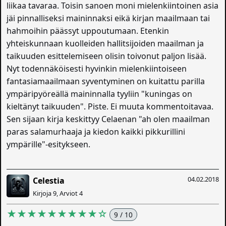
liikaa tavaraa. Toisin sanoen moni mielenkiintoinen asia
jäi pinnalliseksi maininnaksi eikä kirjan maailmaan tai
hahmoihin päässyt uppoutumaan. Etenkin
yhteiskunnaan kuolleiden hallitsijoiden maailman ja
taikuuden esittelemiseen olisin toivonut paljon lisää.
Nyt todennäköisesti hyvinkin mielenkiintoiseen
fantasiamaailmaan syventyminen on kuitattu parilla
ympäripyöreällä maininnalla tyyliin "kuningas on
kieltänyt taikuuden". Piste. Ei muuta kommentoitavaa.
Sen sijaan kirja keskittyy Celaenan "ah olen maailman
paras salamurhaaja ja kiedon kaikki pikkurillini
ympärille"-esitykseen.
04.02.2018
Celestia
Kirjoja 9, Arviot 4
★★★★★★★★★☆
9 / 10