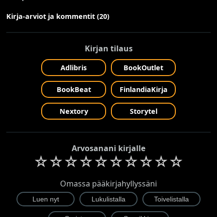
Kirja-arviot ja kommentit (20)
Kirjan tilaus
Adlibris
BookOutlet
BookBeat
FinlandiaKirja
Nextory
Storytel
Arvosanani kirjalle
☆
☆
☆
☆
☆
☆
☆
☆
☆
☆
Omassa pääkirjahyllyssäni