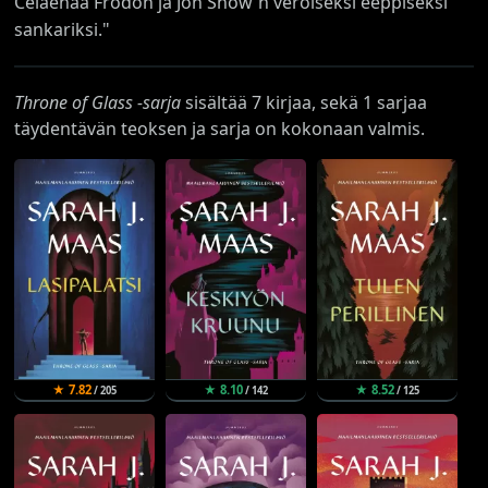
Celaenaa Frodon ja Jon Snow'n veroiseksi eeppiseksi
sankariksi."
Throne of Glass -sarja
sisältää 7 kirjaa, sekä 1 sarjaa
täydentävän teoksen ja sarja on kokonaan valmis.
★ 7.82
★ 8.10
★ 8.52
/ 205
/ 142
/ 125