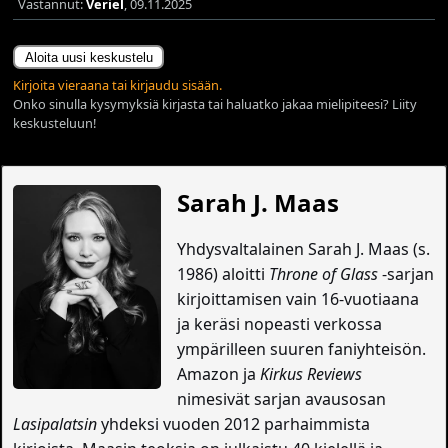
Vastannut:
Veriel
, 09.11.2025
Aloita uusi keskustelu
Kirjoita vieraana tai kirjaudu sisään.
Onko sinulla kysymyksiä kirjasta tai haluatko jakaa mielipiteesi? Liity
keskusteluun!
Sarah J. Maas
Yhdysvaltalainen Sarah J. Maas (s.
1986) aloitti
Throne of Glass
-sarjan
kirjoittamisen vain 16-vuotiaana
ja keräsi nopeasti verkossa
ympärilleen suuren faniyhteisön.
Amazon ja
Kirkus Reviews
nimesivät sarjan avausosan
Lasipalatsin
yhdeksi vuoden 2012 parhaimmista