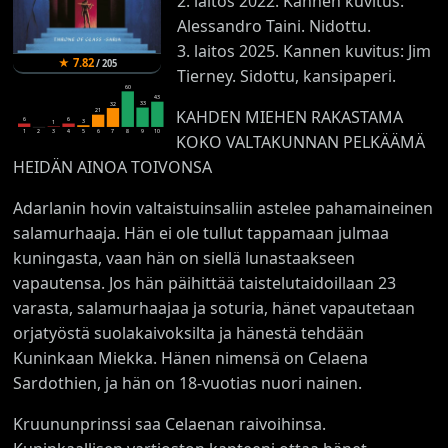
2. laitos 2022. Kannen kuvitus:
Alessandro Taini. Nidottu.
3. laitos 2025. Kannen kuvitus: Jim
★
7.82
/
205
Tierney. Sidottu, kansipaperi.
60
43
33
32
KAHDEN MIEHEN RAKASTAMA
21
6
6
3
1
1
2
3
4
5
6
7
8
9
10
KOKO VALTAKUNNAN PELKÄÄMÄ
HEIDÄN AINOA TOIVONSA
Adarlanin hovin valtaistuinsaliin astelee pahamaineinen
salamurhaaja. Hän ei ole tullut tappamaan julmaa
kuningasta, vaan hän on siellä lunastaakseen
vapautensa. Jos hän päihittää taistelutaidoillaan 23
varasta, salamurhaajaa ja soturia, hänet vapautetaan
orjatyöstä suolakaivoksilta ja hänestä tehdään
Kuninkaan Miekka. Hänen nimensä on Celaena
Sardothien, ja hän on 18-vuotias nuori nainen.
Kruununprinssi saa Celaenan raivoihinsa.