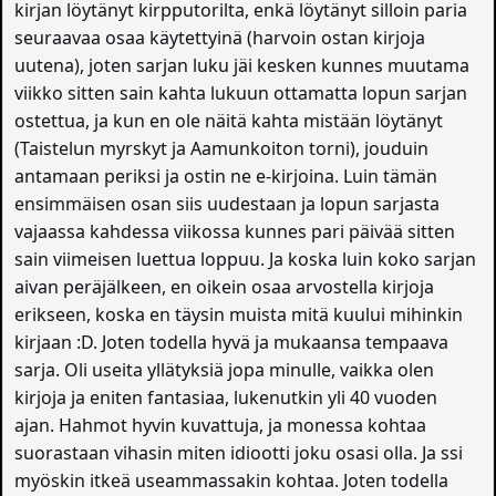
kirjan löytänyt kirpputorilta, enkä löytänyt silloin paria
seuraavaa osaa käytettyinä (harvoin ostan kirjoja
uutena), joten sarjan luku jäi kesken kunnes muutama
viikko sitten sain kahta lukuun ottamatta lopun sarjan
ostettua, ja kun en ole näitä kahta mistään löytänyt
(Taistelun myrskyt ja Aamunkoiton torni), jouduin
antamaan periksi ja ostin ne e-kirjoina. Luin tämän
ensimmäisen osan siis uudestaan ja lopun sarjasta
vajaassa kahdessa viikossa kunnes pari päivää sitten
sain viimeisen luettua loppuu. Ja koska luin koko sarjan
aivan peräjälkeen, en oikein osaa arvostella kirjoja
erikseen, koska en täysin muista mitä kuului mihinkin
kirjaan :D. Joten todella hyvä ja mukaansa tempaava
sarja. Oli useita yllätyksiä jopa minulle, vaikka olen
kirjoja ja eniten fantasiaa, lukenutkin yli 40 vuoden
ajan. Hahmot hyvin kuvattuja, ja monessa kohtaa
suorastaan vihasin miten idiootti joku osasi olla. Ja ssi
myöskin itkeä useammassakin kohtaa. Joten todella