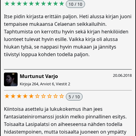
★★★★★★★★★★
10 / 10
Itse pidin kirjasta erittäin paljon. Heti alussa kirjan juoni
tempaisee mukaansa Celaenan seikkailuihin.
Taphtumista on kerrottu hyvin sekä kirjan henkilöiden
luonteet tulevat hyvin esille. Vaikka kirja oli alussa
hiukan tylsä, se nappasi hyvin mukaan ja jännitys
tiivistyi loppua kohden todella paljon.
20.06.2018
Murtunut Varjo
Kirjoja 264, Arviot 6, Viestit 2
★★★★★☆☆☆☆☆
5 / 10
Kiintoisa asettelu ja lukukokemus ihan jees
fantasiateiniromanssi joskin melko pinnallinen esitys.
Toisaalta Lasipalatsi on aiheeseensa nähden todella
hidastempoinen, mutta toisaalta juoneen on ympätty