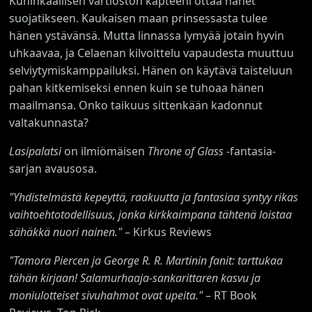
Kuninkaallisen vartioston kapteeni ottaa hänet
suojatikseen. Kaukaisen maan prinsessasta tulee
hänen ystävänsä. Mutta linnassa lymyää jotain hyvin
uhkaavaa, ja Celaenan kilvoittelu vapaudesta muuttuu
selviytymiskamppailuksi. Hänen on käytävä taisteluun
pahan kitkemiseksi ennen kuin se tuhoaa hänen
maailmansa. Onko taikuus sittenkään kadonnut
valtakunnasta?
Lasipalatsi
on ilmiömäisen
Throne of Glass
-fantasia­
sarjan avausosa.
"Yhdistelmästä kepeyttä, raakuutta ja fantasiaa syntyy rikas
vaihtoehtotodellisuus, jonka kirkkaimpana tähtenä loistaa
sähäkkä nuori nainen."
– Kirkus Reviews
"Tamora Piercen ja George R. R. Martinin fanit: tarttukaa
tähän kirjaan! Salamurhaaja-sankarittaren kasvu ja
moniulotteiset sivuhahmot ovat upeita."
– RT Book