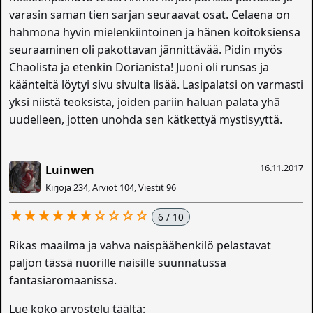
varasin saman tien sarjan seuraavat osat. Celaena on
hahmona hyvin mielenkiintoinen ja hänen koitoksiensa
seuraaminen oli pakottavan jännittävää. Pidin myös
Chaolista ja etenkin Dorianista! Juoni oli runsas ja
käänteitä löytyi sivu sivulta lisää. Lasipalatsi on varmasti
yksi niistä teoksista, joiden pariin haluan palata yhä
uudelleen, jotten unohda sen kätkettyä mystisyyttä.
16.11.2017
Luinwen
Kirjoja 234, Arviot 104, Viestit 96
★★★★★★☆☆☆☆
6 / 10
Rikas maailma ja vahva naispäähenkilö pelastavat
paljon tässä nuorille naisille suunnatussa
fantasiaromaanissa.
Lue koko arvostelu täältä: