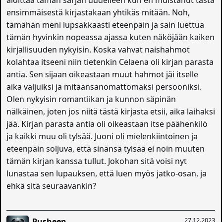
aloittaa tämän sarjan uudelleen kun en muistanut tästä
ensimmäisestä kirjastakaan yhtikäs mitään. Noh,
tämähän meni lupsakkaasti eteenpäin ja sain luettua
tämän hyvinkin nopeassa ajassa kuten näköjään kaiken
kirjallisuuden nykyisin. Koska vahvat naishahmot
kolahtaa itseeni niin tietenkin Celaena oli kirjan parasta
antia. Sen sijaan oikeastaan muut hahmot jäi itselle
aika valjuiksi ja mitäänsanomattomaksi persooniksi.
Olen nykyisin romantiikan ja kunnon säpinän
nälkäinen, joten jos niitä tästä kirjasta etsii, aika laihaksi
jää. Kirjan parasta antia oli oikeastaan itse päähenkilö
ja kaikki muu oli tylsää. Juoni oli mielenkiintoinen ja
eteenpäin soljuva, että sinänsä tylsää ei noin muuten
tämän kirjan kanssa tullut. Jokohan sitä voisi nyt
lunastaa sen lupauksen, että luen myös jatko-osan, ja
ehkä sitä seuraavankin?
27.12.2023
Pusheen