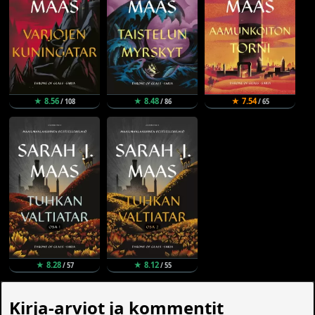
★ 8.56
★ 8.48
★ 7.54
/ 108
/ 86
/ 65
★ 8.28
★ 8.12
/ 57
/ 55
Kirja-arviot ja kommentit