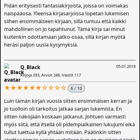
Pidän erityisesti fantasiakirjoista, joissa on voimakas
naispääosa. Yleensä kirjasarjoissa lopetan lukemisen
siihen ensimmäiseen kirjaan, sillä tuntuu että kaikki
mahdollinen on jo tapahtunut. Tämä kirja sai minut
kuitenkin odottamaan jatko-osaa, sillä kirjan myötä
heräsi paljon uusia kysymyksiä.
05.01.2018
Q_Black
Kirjoja 293, Arviot 286, Viestit 117
★★★★★★☆☆☆☆
6 / 10
Luin tämän kirjan vuosia sitten ensimmäisen kerran ja
jo tuolloin oli tarkoitus jatkaa sarjan lukemista. En
sitten näköjään koskaan jatkanut. Johtuen varmasti
myös siitä, että itsellä oli pidempiaikainen lukujumi eikä
tullut luettua kyllä yhtään mitään. Päätinkin sitten