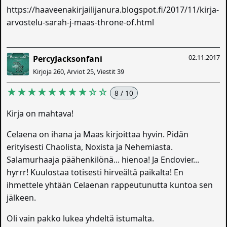
https://haaveenakirjailijanura.blogspot.fi/2017/11/kirja-
arvostelu-sarah-j-maas-throne-of.html
02.11.2017
PercyJacksonfani
Kirjoja 260, Arviot 25, Viestit 39
★★★★★★★★☆☆
8 / 10
Kirja on mahtava!
Celaena on ihana ja Maas kirjoittaa hyvin. Pidän
erityisesti Chaolista, Noxista ja Nehemiasta.
Salamurhaaja päähenkilönä... hienoa! Ja Endovier...
hyrrr! Kuulostaa totisesti hirveältä paikalta! En
ihmettele yhtään Celaenan rappeutunutta kuntoa sen
jälkeen.
Oli vain pakko lukea yhdeltä istumalta.