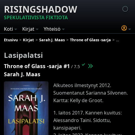
RISINGSHADOW
SPEKULATIIVISTA FIKTIOTA
Koti
Kirjat
Yhteisö
Etusivu
Kirjat
Sarah J. Maas
Throne of Glass -sarja
Lasipalatsi
Lasipalatsi
✓
Throne of Glass -sarja #1
/ 7.5
Sarah J. Maas
Alkuteos ilmestynyt 2012.
Suomentanut Sarianna Silvonen.
Kartta: Kelly de Groot.
1. laitos 2017. Kannen kuvitus:
Alessandro Taini. Sidottu,
kansipaperi.