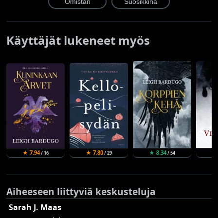
Käyttäjät lukeneet myös
★ 7.94
★ 7.80
★ 8.34
★
/ 16
/ 29
/ 54
Aiheeseen liittyviä keskusteluja
Sarah J. Maas