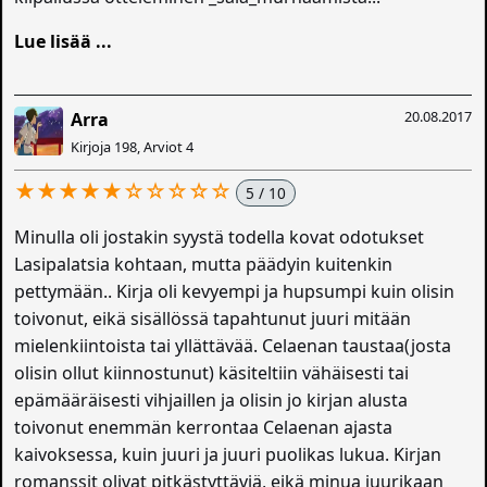
Lue lisää ...
20.08.2017
Arra
Kirjoja 198, Arviot 4
★★★★★☆☆☆☆☆
5 / 10
Minulla oli jostakin syystä todella kovat odotukset
Lasipalatsia kohtaan, mutta päädyin kuitenkin
pettymään.. Kirja oli kevyempi ja hupsumpi kuin olisin
toivonut, eikä sisällössä tapahtunut juuri mitään
mielenkiintoista tai yllättävää. Celaenan taustaa(josta
olisin ollut kiinnostunut) käsiteltiin vähäisesti tai
epämääräisesti vihjaillen ja olisin jo kirjan alusta
toivonut enemmän kerrontaa Celaenan ajasta
kaivoksessa, kuin juuri ja juuri puolikas lukua. Kirjan
romanssit olivat pitkästyttäviä, eikä minua juurikaan