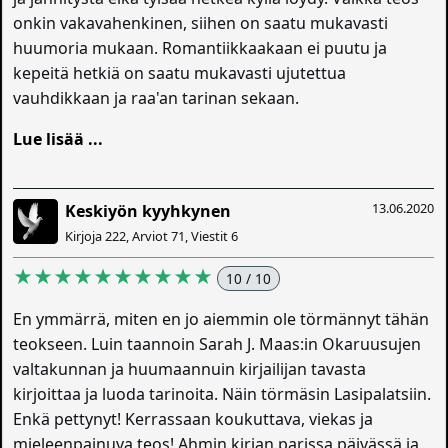
onkin vakavahenkinen, siihen on saatu mukavasti
huumoria mukaan. Romantiikkaakaan ei puutu ja
kepeitä hetkiä on saatu mukavasti ujutettua
vauhdikkaan ja raa'an tarinan sekaan.
Lue lisää ...
13.06.2020
Keskiyön kyyhkynen
Kirjoja 222, Arviot 71, Viestit 6
★★★★★★★★★★
10 / 10
En ymmärrä, miten en jo aiemmin ole törmännyt tähän
teokseen. Luin taannoin Sarah J. Maas:in Okaruusujen
valtakunnan ja huumaannuin kirjailijan tavasta
kirjoittaa ja luoda tarinoita. Näin törmäsin Lasipalatsiin.
Enkä pettynyt! Kerrassaan koukuttava, viekas ja
mieleenpainuva teos! Ahmin kirjan parissa päivässä ja