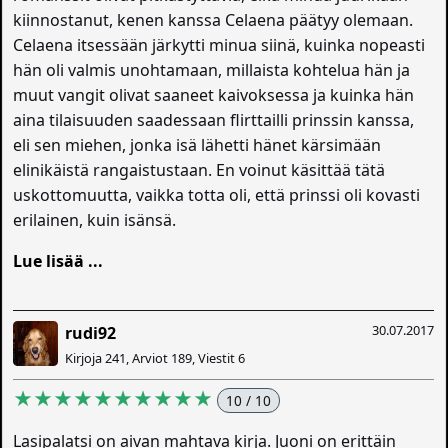
kiinnostanut, kenen kanssa Celaena päätyy olemaan.
Celaena itsessään järkytti minua siinä, kuinka nopeasti
hän oli valmis unohtamaan, millaista kohtelua hän ja
muut vangit olivat saaneet kaivoksessa ja kuinka hän
aina tilaisuuden saadessaan flirttailli prinssin kanssa,
eli sen miehen, jonka isä lähetti hänet kärsimään
elinikäistä rangaistustaan. En voinut käsittää tätä
uskottomuutta, vaikka totta oli, että prinssi oli kovasti
erilainen, kuin isänsä.
Lue lisää ...
30.07.2017
rudi92
Kirjoja 241, Arviot 189, Viestit 6
★★★★★★★★★★
10 / 10
Lasipalatsi on aivan mahtava kirja. Juoni on erittäin