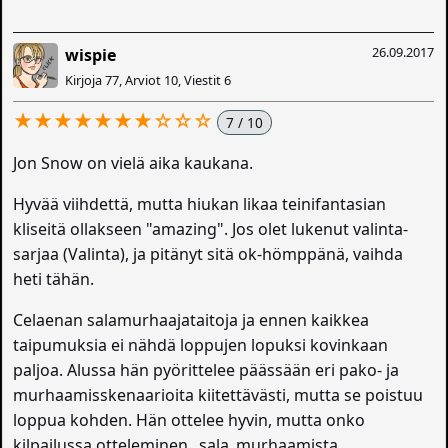
26.09.2017
wispie
Kirjoja 77, Arviot 10, Viestit 6
★★★★★★★☆☆☆
7 / 10
Jon Snow on vielä aika kaukana.
Hyvää viihdettä, mutta hiukan likaa teinifantasian
kliseitä ollakseen "amazing". Jos olet lukenut valinta-
sarjaa (Valinta), ja pitänyt sitä ok-hömppänä, vaihda
heti tähän.
Celaenan salamurhaajataitoja ja ennen kaikkea
taipumuksia ei nähdä loppujen lopuksi kovinkaan
paljoa. Alussa hän pyörittelee päässään eri pako- ja
murhaamisskenaarioita kiitettävästi, mutta se poistuu
loppua kohden. Hän ottelee hyvin, mutta onko
kilpailussa otteleminen _sala_murhaamista...