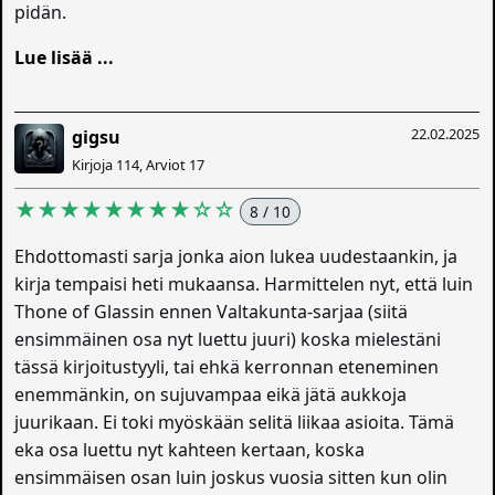
pidän.
Lue lisää ...
22.02.2025
gigsu
Kirjoja 114, Arviot 17
★★★★★★★★☆☆
8 / 10
Ehdottomasti sarja jonka aion lukea uudestaankin, ja
kirja tempaisi heti mukaansa. Harmittelen nyt, että luin
Thone of Glassin ennen Valtakunta-sarjaa (siitä
ensimmäinen osa nyt luettu juuri) koska mielestäni
tässä kirjoitustyyli, tai ehkä kerronnan eteneminen
enemmänkin, on sujuvampaa eikä jätä aukkoja
juurikaan. Ei toki myöskään selitä liikaa asioita. Tämä
eka osa luettu nyt kahteen kertaan, koska
ensimmäisen osan luin joskus vuosia sitten kun olin