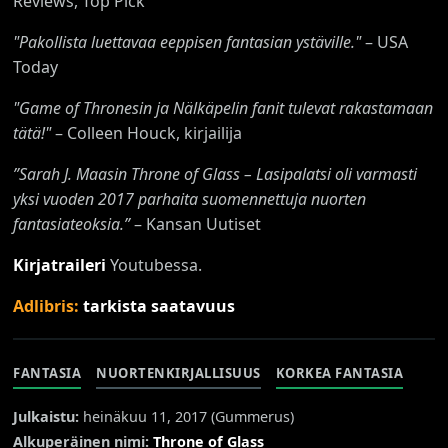
Reviews, Top Pick
"Pakollista luettavaa eeppisen fantasian ystäville."
– USA
Today
"Game of Thronesin ja Nälkäpelin fanit tulevat rakastamaan
tätä!"
– Colleen Houck, kirjailija
”Sarah J. Maasin Throne of Glass – Lasipalatsi oli varmasti
yksi vuoden 2017 parhaita suomennettuja nuorten
fantasiateoksia.”
– Kansan Uutiset
Kirjatraileri
Youtubessa.
Adlibris:
tarkista saatavuus
FANTASIA
NUORTENKIRJALLISUUS
KORKEA FANTASIA
Julkaistu:
heinäkuu 11, 2017 (
Gummerus
)
Alkuperäinen nimi:
Throne of Glass