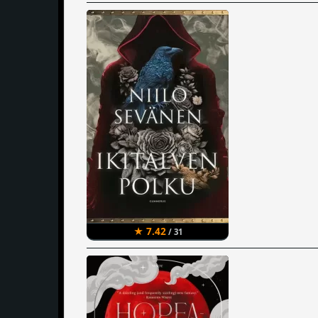
★ 7.42
/ 31