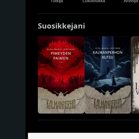
Tutkija
Lukutoukka
Arvioija
Suosikkejani