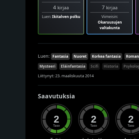
4
7
kirjaa
kirjaa
Luen:
Ikitalven polku
Viimeisin:
Okaruusujen
valtakunta
Luen:
Fantasia
Nuoret
Korkea fantasia
Romant
Mysteeri
Eläinfantasia
Scifi
Historia
Psykolo
Liittynyt: 23. maaliskuuta 2014
Saavutuksia
2
2
2
Taso
Taso
Taso