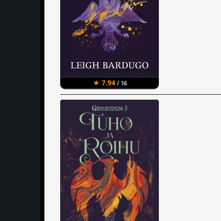
★ 7.94
/ 16