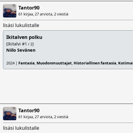
Tantor90
61 kirjaa, 27 arviota,
2 viestiä
lisäsi lukulistalle
Ikitalven polku
(Ikitalvi #1
)
/ 2
Niilo Sevänen
2024 |
Fantasia
,
Muodonmuuttajat
,
Historiallinen fantasia
,
Kotima
Tantor90
61 kirjaa, 27 arviota,
2 viestiä
lisäsi lukulistalle