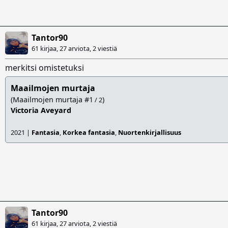
Tantor90
61 kirjaa, 27 arviota,
2 viestiä
merkitsi omistetuksi
Maailmojen murtaja
(Maailmojen murtaja #1
)
/ 2
Victoria Aveyard
2021 |
Fantasia
,
Korkea fantasia
,
Nuortenkirjallisuus
Tantor90
61 kirjaa, 27 arviota,
2 viestiä