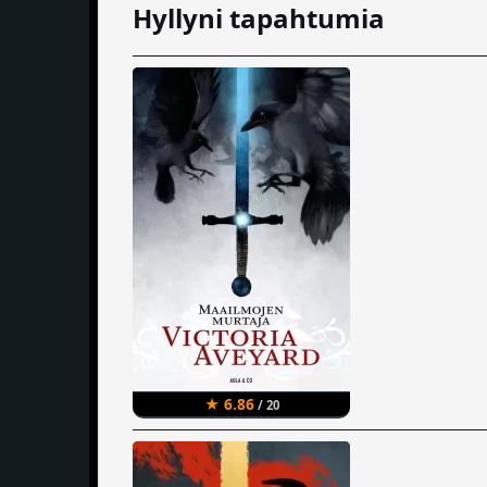
Hyllyni tapahtumia
★ 6.86
/ 20