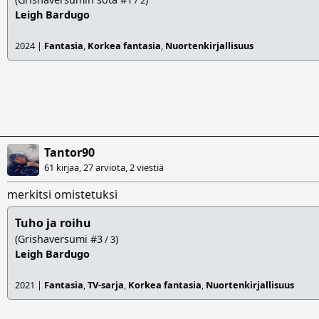
Leigh Bardugo
2024 |
Fantasia
,
Korkea fantasia
,
Nuortenkirjallisuus
Tantor90
61 kirjaa, 27 arviota,
2 viestiä
merkitsi omistetuksi
Tuho ja roihu
(Grishaversumi #3
)
/ 3
Leigh Bardugo
2021 |
Fantasia
,
TV-sarja
,
Korkea fantasia
,
Nuortenkirjallisuus