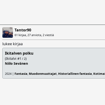
Tantor90
61 kirjaa, 27 arviota,
2 viestiä
lukee kirjaa
Ikitalven polku
(Ikitalvi #1
)
/ 2
Niilo Sevänen
2024 |
Fantasia
,
Muodonmuuttajat
,
Historiallinen fantasia
,
Kotima