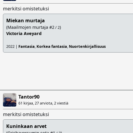
merkitsi omistetuksi
Miekan murtaja
(Maailmojen murtaja #2
)
/ 2
Victoria Aveyard
2022 |
Fantasia
,
Korkea fantasia
,
Nuortenkirjallisuus
Tantor90
61 kirjaa, 27 arviota,
2 viestiä
merkitsi omistetuksi
Kuninkaan arvet
(Grishaversumin sota #1
)
/ 2