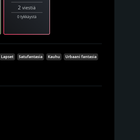
2
viestiä
0 tykkäystä
Lapset
Satufantasia
Kauhu
Urbaani fantasia