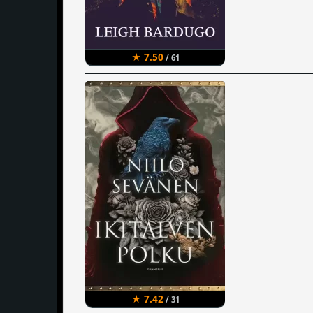
★ 7.50
/ 61
★ 7.42
/ 31