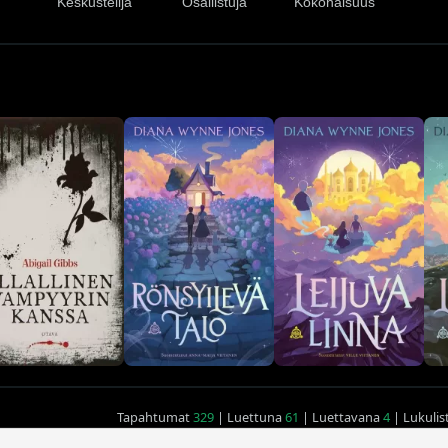
Keskustelija
Osallistuja
Kokonaisuus
Tapahtumat
329
| Luettuna
61
| Luettavana
4
| Lukulis