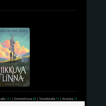
talla
121
| Omistettuna
98
| Toivelistalla
13
| Arvioita
27