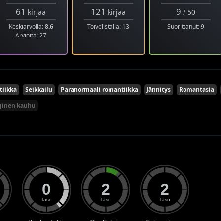
61
121
9
kirjaa
kirjaa
/ 50
Keskiarvolla:
8.6
Toivelistalla: 13
Suorittanut: 9
Arvioita: 27
iikka
Seikkailu
Paranormaali romantiikka
Jännitys
Romantasia
ginen kauhu
0
2
2
Taso
Taso
Taso