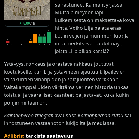
sairastuneet Kalmansyrjässä.
Mutta pimeyden läpi
kulkemisesta on maksettava kova
★
8.00
/
17
hinta. Voiko Lilja palata enää
5
4
kotiin veljen ja mummon luo? Ja
3
3
1
1
mitä merkitsevät oudot näyt,
1
2
3
4
5
6
7
8
9
10
joista Lilja alkaa kärsiä?
Ystävyys, rohkeus ja orastava rakkaus joutuvat
koetukselle, kun Lilja ystävineen ajautuu kilpailevien
valtakuntien vihanpidon ja salajuonten verkkoon.
Valtakamppailuiden värittämä verinen historia uhkaa
toistua, ja vaaralliset käänteet paljastavat, kuka kukin
pohjimmiltaan on.
Kalmanperho-trilogian
avausosa
Kalmanperhon kutsu
sai
innostuneen vastaanoton lukijoilta ja mediassa.
Adlibris:
tarkista saatavuus