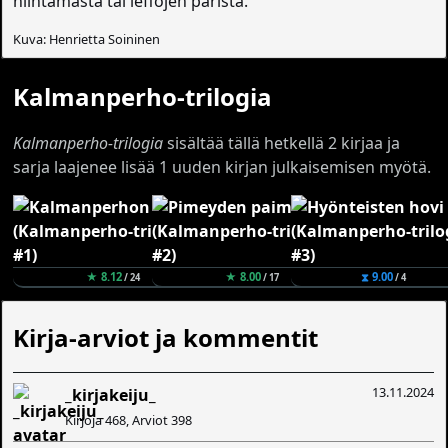
hiihtämästä tai leffojen parista.
Kuva: Henrietta Soininen
Kalmanperho-trilogia
Kalmanperho-trilogia
sisältää tällä hetkellä 2 kirjaa ja
sarja laajenee lisää 1 uuden kirjan julkaisemisen myötä.
★ 8.12
★ 8.00
⧗ 9.00
/ 24
/ 17
/ 4
Kirja-arviot ja kommentit
13.11.2024
_kirjakeiju_
Kirjoja 468, Arviot 398