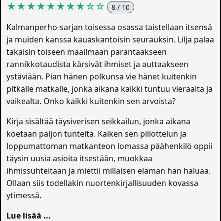
★★★★★★★★☆☆
8 / 10
Kalmanperho-sarjan toisessa osassa taistellaan itsensä
ja muiden kanssa kauaskantoisin seurauksin. Lilja palaa
takaisin toiseen maailmaan parantaakseen
rannikkotaudista kärsivät ihmiset ja auttaakseen
ystäviään. Pian hänen polkunsa vie hänet kuitenkin
pitkälle matkalle, jonka aikana kaikki tuntuu vieraalta ja
vaikealta. Onko kaikki kuitenkin sen arvoista?
Kirja sisältää täysiverisen seikkailun, jonka aikana
koetaan paljon tunteita. Kaiken sen piilottelun ja
loppumattoman matkanteon lomassa päähenkilö oppii
täysin uusia asioita itsestään, muokkaa
ihmissuhteitaan ja miettii millaisen elämän hän haluaa.
Ollaan siis todellakin nuortenkirjallisuuden kovassa
ytimessä.
Lue lisää ...