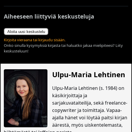
Aiheeseen liittyviä keskusteluja
Aloita uusi keskustelu
Kirjoita vieraana tai kirjaudu sisään.
Onko sinulla kysymyksiä kirjasta tai haluatko jakaa mielipiteesi? Liity
keskusteluun!
Ulpu-Maria Lehtinen
Ulpu-Maria Lehtinen (s. 1984) on
käsikirjoittaja ja
sarjakuvataiteilija, sekä freelance-
copywriter ja toimittaja. Vapaa-
ajalla hänet voi löytää paitsi kirjan
äärestä, myös uiskentelemasta,