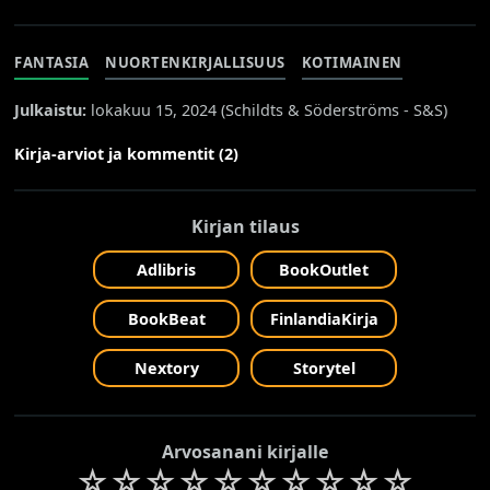
FANTASIA
NUORTENKIRJALLISUUS
KOTIMAINEN
Julkaistu:
lokakuu 15, 2024 (
Schildts & Söderströms - S&S
)
Kirja-arviot ja kommentit (2)
Kirjan tilaus
Adlibris
BookOutlet
BookBeat
FinlandiaKirja
Nextory
Storytel
Arvosanani kirjalle
☆
☆
☆
☆
☆
☆
☆
☆
☆
☆