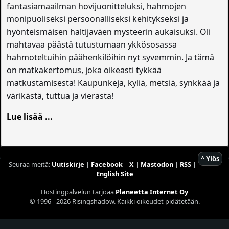
fantasiamaailman hovijuonitteluksi, hahmojen
monipuoliseksi persoonalliseksi kehitykseksi ja
hyönteismäisen haltijaväen mysteerin aukaisuksi. Oli
mahtavaa päästä tutustumaan ykkösosassa
hahmoteltuihin päähenkilöihin nyt syvemmin. Ja tämä
on matkakertomus, joka oikeasti tykkää
matkustamisesta! Kaupunkeja, kyliä, metsiä, synkkää ja
värikästä, tuttua ja vierasta!
Lue lisää ...
^ Ylös
Seuraa meitä:
Uutiskirje
|
Facebook
|
X
|
Mastodon
|
RSS
|
English Site
Hostingpalvelun tarjoaa
Planeetta Internet Oy
© 1996 - 2026 Risingshadow. Kaikki oikeudet pidätetään.