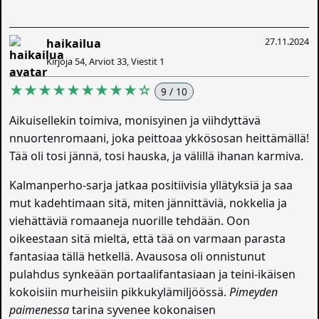
27.11.2024
haikailua
Kirjoja 54, Arviot 33, Viestit 1
★★★★★★★★★☆
9 / 10
Aikuisellekin toimiva, monisyinen ja viihdyttävä
nnuortenromaani, joka peittoaa ykkösosan heittämällä!
Tää oli tosi jännä, tosi hauska, ja välillä ihanan karmiva.
Kalmanperho-sarja jatkaa positiivisia yllätyksiä ja saa
mut kadehtimaan sitä, miten jännittäviä, nokkelia ja
viehättäviä romaaneja nuorille tehdään. Oon
oikeestaan sitä mieltä, että tää on varmaan parasta
fantasiaa tällä hetkellä. Avausosa oli onnistunut
pulahdus synkeään portaalifantasiaan ja teini-ikäisen
kokoisiin murheisiin pikkukylämiljöössä.
Pimeyden
paimenessa
tarina syvenee kokonaisen