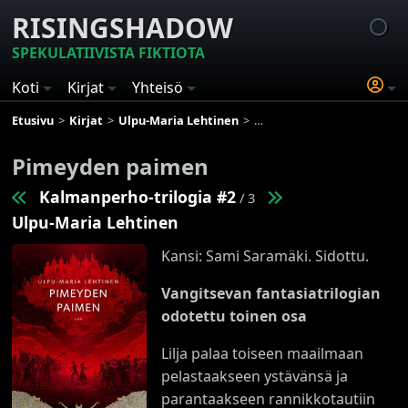
RISINGSHADOW
SPEKULATIIVISTA FIKTIOTA
Koti
Kirjat
Yhteisö
Etusivu
Kirjat
Ulpu-Maria Lehtinen
Kalmanperho-trilogia
P
Pimeyden paimen
Kalmanperho-trilogia #2
/ 3
Ulpu-Maria Lehtinen
Kansi: Sami Saramäki. Sidottu.
Vangitsevan fantasiatrilogian
odotettu toinen osa
Lilja palaa toiseen maailmaan
pelastaakseen ystävänsä ja
parantaakseen rannikkotautiin