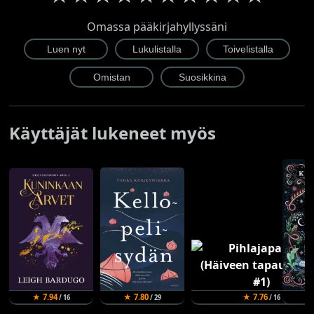
Omassa pääkirjahyllyssäni
Käyttäjät lukeneet myös
★ 7.94
★ 7.80
★ 7.76
★
/ 16
/ 29
/ 16