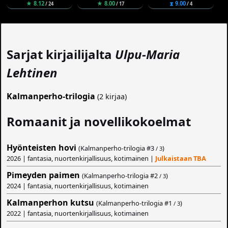
★ 8.12
★ 8.00
⧗ 9.00
/ 24
/ 17
/ 4
Sarjat kirjailijalta
Ulpu-Maria
Lehtinen
Kalmanperho-trilogia
(2 kirjaa)
Romaanit ja novellikokoelmat
Hyönteisten hovi
(Kalmanperho-trilogia #
3
)
/ 3
2026 | fantasia, nuortenkirjallisuus, kotimainen |
Julkaistaan TBA
Pimeyden paimen
(Kalmanperho-trilogia #
2
)
/ 3
2024 | fantasia, nuortenkirjallisuus, kotimainen
Kalmanperhon kutsu
(Kalmanperho-trilogia #
1
)
/ 3
2022 | fantasia, nuortenkirjallisuus, kotimainen