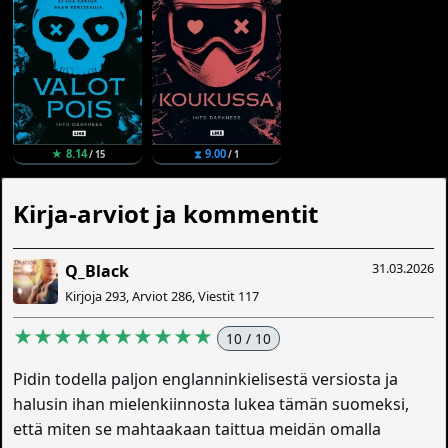
★ 8.14
⧗ 9.00
/ 15
/ 1
Kirja-arviot ja kommentit
31.03.2026
Q_Black
Kirjoja 293, Arviot 286, Viestit 117
★★★★★★★★★★
10 / 10
Pidin todella paljon englanninkielisestä versiosta ja
halusin ihan mielenkiinnosta lukea tämän suomeksi,
että miten se mahtaakaan taittua meidän omalla