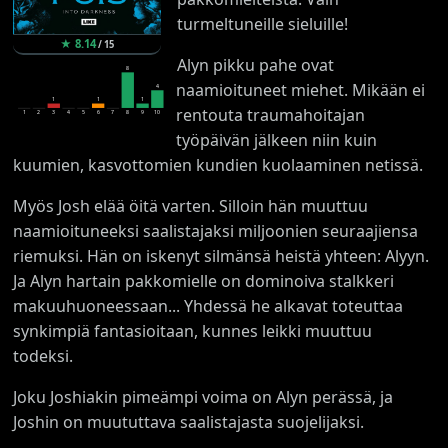
turmeltuneille sieluille!
★
8.14
/
15
Alyn pikku pahe ovat
8
naamioituneet miehet. Mikään ei
4
1
1
1
rentouta traumahoitajan
1
2
3
4
5
6
7
8
9
10
työpäivän jälkeen niin kuin
kuumien, kasvottomien kundien kuolaaminen netissä.
Myös Josh elää öitä varten. Silloin hän muuttuu
naamioituneeksi saalistajaksi miljoonien seuraajiensa
riemuksi. Hän on iskenyt silmänsä heistä yhteen: Alyyn.
Ja Alyn hartain pakkomielle on dominoiva stalkkeri
makuuhuoneessaan... Yhdessä he alkavat toteuttaa
synkimpiä fantasioitaan, kunnes leikki muuttuu
todeksi.
Joku Joshiakin pimeämpi voima on Alyn perässä, ja
Joshin on muututtava saalistajasta suojelijaksi.