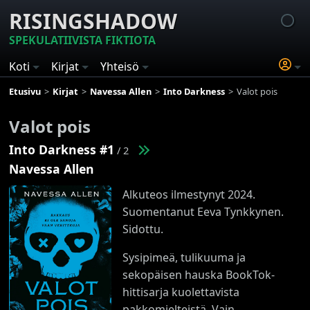
RISINGSHADOW
SPEKULATIIVISTA FIKTIOTA
Koti
Kirjat
Yhteisö
Etusivu
Kirjat
Navessa Allen
Into Darkness
Valot pois
Valot pois
Into Darkness #1
/ 2
Navessa Allen
Alkuteos ilmestynyt 2024.
Suomentanut Eeva Tynkkynen.
Sidottu.
Sysipimeä, tulikuuma ja
sekopäisen hauska BookTok-
hittisarja kuolettavista
pakkomielteistä. Vain