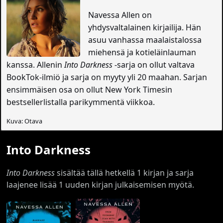
Navessa Allen on
yhdysvaltalainen kirjailija. Hän
asuu vanhassa maalaistalossa
miehensä ja kotieläinlauman
kanssa. Allenin
Into Darkness
-sarja on ollut valtava
BookTok-ilmiö ja sarja on myyty yli 20 maahan. Sarjan
ensimmäisen osa on ollut New York Timesin
bestsellerlistalla parikymmentä viikkoa.
Kuva: Otava
Into Darkness
Into Darkness
sisältää tällä hetkellä 1 kirjan ja sarja
laajenee lisää 1 uuden kirjan julkaisemisen myötä.