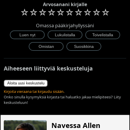
Arvosanani kirjalle
☆
☆
☆
☆
☆
☆
☆
☆
☆
☆
Omassa pääkirjahyllyssäni
Aiheeseen liittyviä keskusteluja
Aloita uusi keskustelu
Kirjoita vieraana tai kirjaudu sisään.
Onko sinulla kysymyksiä kirjasta tai haluatko jakaa mielipiteesi? Liity
keskusteluun!
Navessa Allen