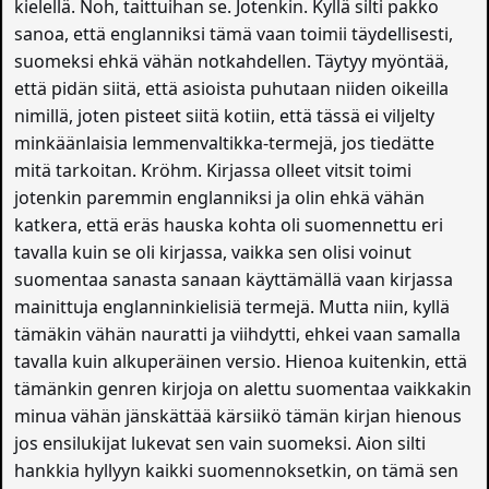
kielellä. Noh, taittuihan se. Jotenkin. Kyllä silti pakko
sanoa, että englanniksi tämä vaan toimii täydellisesti,
suomeksi ehkä vähän notkahdellen. Täytyy myöntää,
että pidän siitä, että asioista puhutaan niiden oikeilla
nimillä, joten pisteet siitä kotiin, että tässä ei viljelty
minkäänlaisia lemmenvaltikka-termejä, jos tiedätte
mitä tarkoitan. Kröhm. Kirjassa olleet vitsit toimi
jotenkin paremmin englanniksi ja olin ehkä vähän
katkera, että eräs hauska kohta oli suomennettu eri
tavalla kuin se oli kirjassa, vaikka sen olisi voinut
suomentaa sanasta sanaan käyttämällä vaan kirjassa
mainittuja englanninkielisiä termejä. Mutta niin, kyllä
tämäkin vähän nauratti ja viihdytti, ehkei vaan samalla
tavalla kuin alkuperäinen versio. Hienoa kuitenkin, että
tämänkin genren kirjoja on alettu suomentaa vaikkakin
minua vähän jänskättää kärsiikö tämän kirjan hienous
jos ensilukijat lukevat sen vain suomeksi. Aion silti
hankkia hyllyyn kaikki suomennoksetkin, on tämä sen