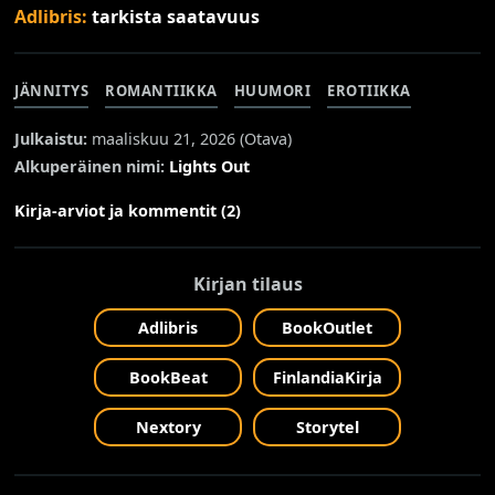
Adlibris:
tarkista saatavuus
JÄNNITYS
ROMANTIIKKA
HUUMORI
EROTIIKKA
Julkaistu:
maaliskuu 21, 2026 (
Otava
)
Alkuperäinen nimi:
Lights Out
Kirja-arviot ja kommentit (2)
Kirjan tilaus
Adlibris
BookOutlet
BookBeat
FinlandiaKirja
Nextory
Storytel