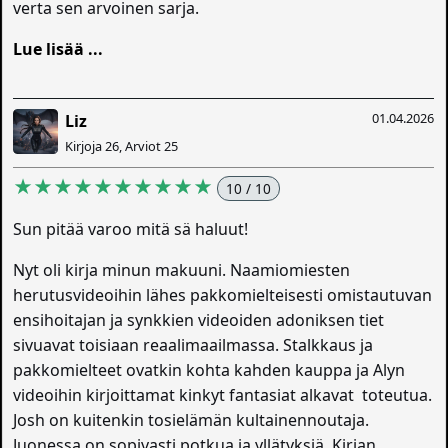
verta sen arvoinen sarja.
Lue lisää ...
01.04.2026
Liz
Kirjoja 26, Arviot 25
★★★★★★★★★★
10 / 10
Sun pitää varoo mitä sä haluut!
Nyt oli kirja minun makuuni. Naamiomiesten
herutusvideoihin lähes pakkomielteisesti omistautuvan
ensihoitajan ja synkkien videoiden adoniksen tiet
sivuavat toisiaan reaalimaailmassa. Stalkkaus ja
pakkomielteet ovatkin kohta kahden kauppa ja Alyn
videoihin kirjoittamat kinkyt fantasiat alkavat toteutua.
Josh on kuitenkin tosielämän kultainennoutaja.
Juonessa on sopivasti potkua ja yllätyksiä. Kirjan