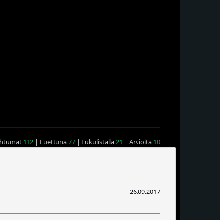
ahtumat
112
| Luettuna
77
| Lukulistalla
21
| Arvioita
10
26.09.2017