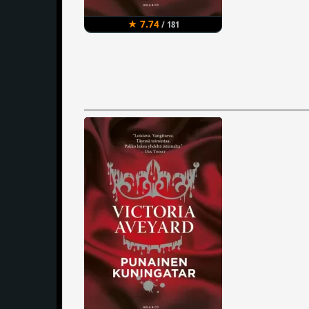
★ 7.74
/ 181