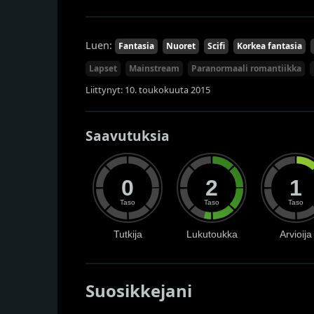
Luen:
Fantasia
Nuoret
Scifi
Korkea fantasia
Lapset
Mainstream
Paranormaali romantiikka
Liittynyt: 10. toukokuuta 2015
Saavutuksia
0
2
1
Taso
Taso
Taso
Tutkija
Lukutoukka
Arvioija
Suosikkejani