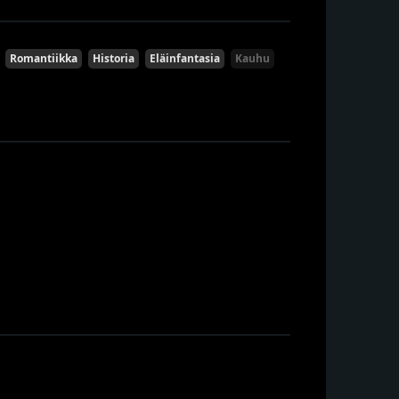
Romantiikka
Historia
Eläinfantasia
Kauhu