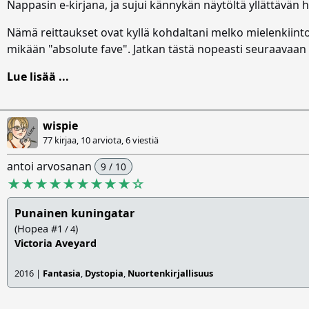
Nappasin e-kirjana, ja sujui kännykän näytöltä yllättävän h
Nämä reittaukset ovat kyllä kohdaltani melko mielenkiintoi
mikään "absolute fave". Jatkan tästä nopeasti seuraavaan
Lue lisää ...
wispie
77 kirjaa, 10 arviota,
6 viestiä
antoi arvosanan
9 / 10
★★★★★★★★★
☆
Punainen kuningatar
(Hopea #1
)
/ 4
Victoria Aveyard
2016 |
Fantasia
,
Dystopia
,
Nuortenkirjallisuus