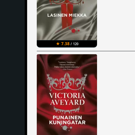
★ 7.38
/ 120