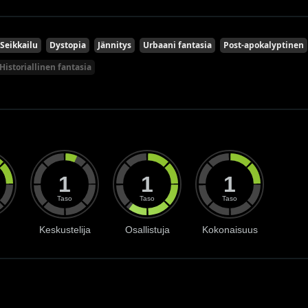
Seikkailu
Dystopia
Jännitys
Urbaani fantasia
Post-apokalyptinen
Historiallinen fantasia
1
1
1
Taso
Taso
Taso
Keskustelija
Osallistuja
Kokonaisuus