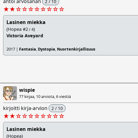
antoi arvosanan
2 / 10
★★
☆
☆
☆
☆
☆
☆
☆
☆
Lasinen miekka
(Hopea #2
)
/ 4
Victoria Aveyard
2017 |
Fantasia
,
Dystopia
,
Nuortenkirjallisuus
wispie
77 kirjaa, 10 arviota,
6 viestiä
kirjoitti kirja-arvion
2 / 10
★★
☆
☆
☆
☆
☆
☆
☆
☆
Lasinen miekka
(Hopea)