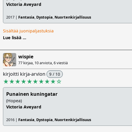
Victoria Aveyard
2017 |
Fantasia
,
Dystopia
,
Nuortenkirjallisuus
Sisältää juonipaljastuksia
Lue lisää ...
wispie
77 kirjaa, 10 arviota,
6 viestiä
kirjoitti kirja-arvion
9 / 10
★★★★★★★★★
☆
Punainen kuningatar
(Hopea)
Victoria Aveyard
2016 |
Fantasia
,
Dystopia
,
Nuortenkirjallisuus