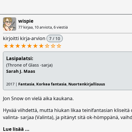
wispie
77 kirjaa, 10 arviota,
6 viestiä
kirjoitti kirja-arvion
7 / 10
★★★★★★★
☆
☆
☆
Lasipalatsi:
(Throne of Glass -sarja)
Sarah J. Maas
2017 |
Fantasia
,
Korkea fantasia
,
Nuortenkirjallisuus
Jon Snow on vielä aika kaukana.
Hyvää viihdettä, mutta hiukan likaa teinifantasian kliseitä
valinta- sarjaa (Valinta), ja pitänyt sitä ok-hömppänä, vaih
Lue lisää ...