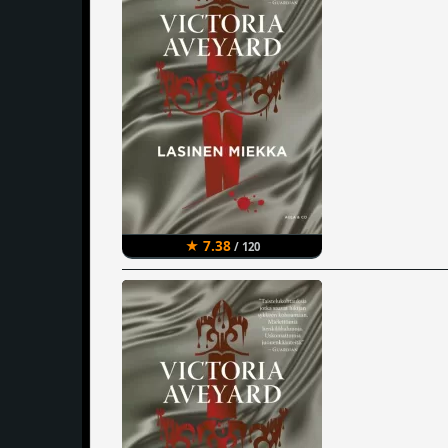
★ 7.38
/ 120