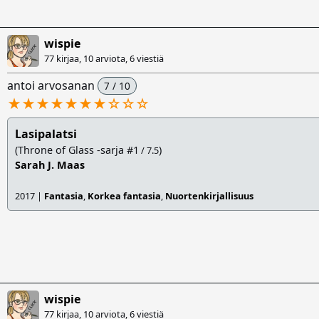
wispie
77 kirjaa, 10 arviota,
6 viestiä
antoi arvosanan
7 / 10
★★★★★★★
☆
☆
☆
Lasipalatsi
(Throne of Glass -sarja #1
)
/ 7.5
Sarah J. Maas
2017 |
Fantasia
,
Korkea fantasia
,
Nuortenkirjallisuus
wispie
77 kirjaa, 10 arviota,
6 viestiä