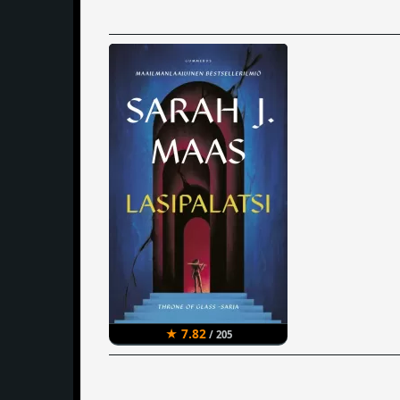
★ 7.82
/ 205