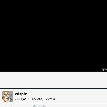
Tap
wispie
77 kirjaa, 10 arviota,
6 viestiä