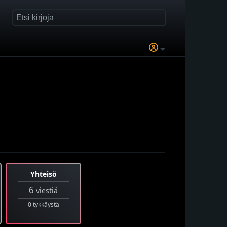
Yhteisö
6
viestiä
0 tykkäystä