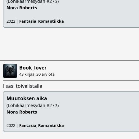
(Lohikäärmesydän #2
)
/ 3
Nora Roberts
2022 |
Fantasia
,
Romantiikka
Book_lover
43 kirjaa, 30 arviota
lisäsi toivelistalle
Muutoksen aika
(Lohikäärmesydän #2
)
/ 3
Nora Roberts
2022 |
Fantasia
,
Romantiikka