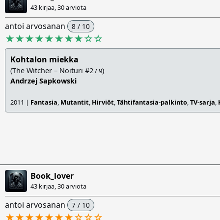
43 kirjaa, 30 arviota
antoi arvosanan
8 / 10
★★★★★★★★
☆
☆
Kohtalon miekka
(The Witcher – Noituri #2
)
/ 9
Andrzej Sapkowski
2011 |
Fantasia
,
Mutantit
,
Hirviöt
,
Tähtifantasia-palkinto
,
TV-sarja
,
Book_lover
43 kirjaa, 30 arviota
antoi arvosanan
7 / 10
★★★★★★★
☆
☆
☆