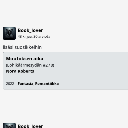
Book_lover
43 kirjaa, 30 arviota
lisäsi suosikkeihin
Muutoksen aika
(Lohikäärmesydän #2
)
/ 3
Nora Roberts
2022 |
Fantasia
,
Romantiikka
Book_lover