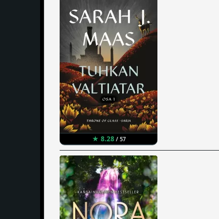
★ 8.28
/ 57