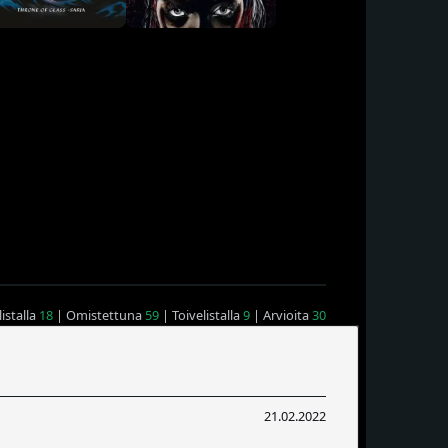
istalla
18
| Omistettuna
59
| Toivelistalla
9
| Arvioita
30
21.02.2022