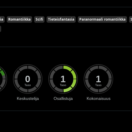
ia
Romantiikka
Scifi
Tieteisfantasia
Paranormaali romantiikka
0
1
1
Taso
Taso
Taso
Keskustelija
Osallistuja
Kokonaisuus