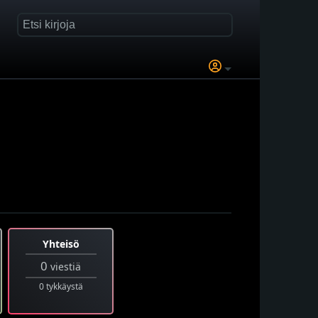
Yhteisö
0
viestiä
0 tykkäystä