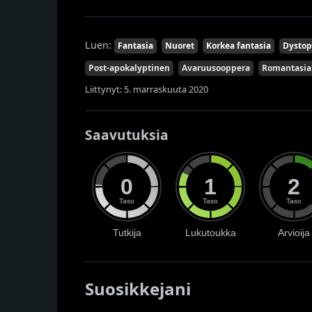
Luen:
Fantasia
Nuoret
Korkea fantasia
Dystop
Post-apokalyptinen
Avaruusooppera
Romantasia
Liittynyt: 5. marraskuuta 2020
Saavutuksia
0
1
2
Taso
Taso
Taso
Tutkija
Lukutoukka
Arvioija
Suosikkejani