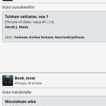
lisäsi suosikkeihin
Tuhkan valtiatar, osa 1
(Throne of Glass -sarja #7
)
/ 7.5
Sarah J. Maas
2022 |
Fantasia
,
Korkea fantasia
,
Nuortenkirjallisuus
Book_lover
43 kirjaa, 30 arviota
lisäsi lukulistalle
Muutoksen aika