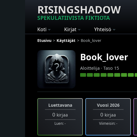
RISINGSHADOW
SPEKULATIIVISTA FIKTIOTA
Koti
Kirjat
Yhteisö
Etusivu
Käyttäjät
Book_lover
Book_lover
Aloittelija · Taso 15
Luettavana
Vuosi 2026
0
0
kirjaa
kirjaa
Luen: -
Viimeisin: -