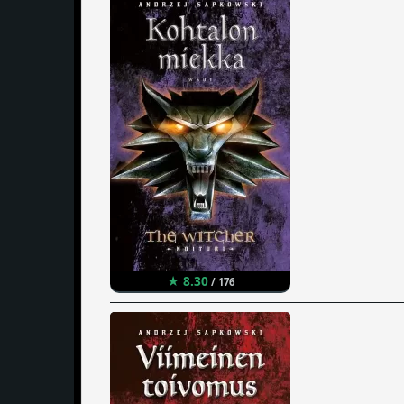
★ 8.30
/ 176