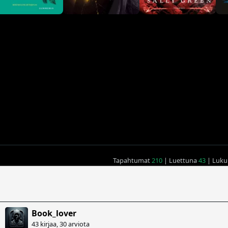
Tapahtumat
210
| Luettuna
43
| Lukul
Book_lover
43 kirjaa, 30 arviota