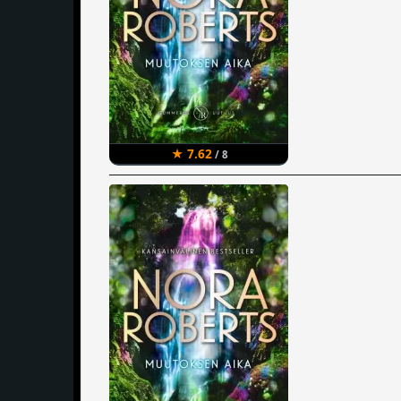
★ 7.62
/ 8