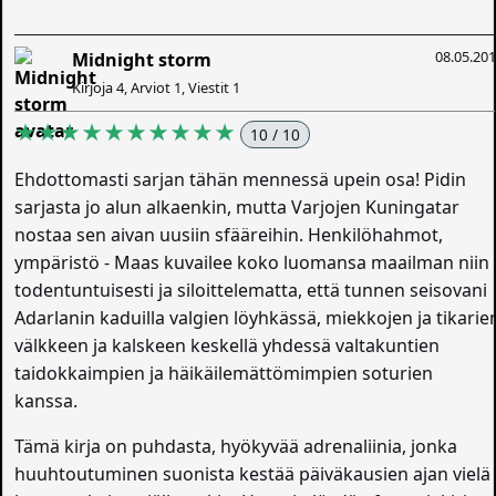
08.05.20
Midnight storm
Kirjoja 4, Arviot 1, Viestit 1
★★★★★★★★★★
10 / 10
Ehdottomasti sarjan tähän mennessä upein osa! Pidin
sarjasta jo alun alkaenkin, mutta Varjojen Kuningatar
nostaa sen aivan uusiin sfääreihin. Henkilöhahmot,
ympäristö - Maas kuvailee koko luomansa maailman niin
todentuntuisesti ja siloittelematta, että tunnen seisovani
Adarlanin kaduilla valgien löyhkässä, miekkojen ja tikarie
välkkeen ja kalskeen keskellä yhdessä valtakuntien
taidokkaimpien ja häikäilemättömimpien soturien
kanssa.
Tämä kirja on puhdasta, hyökyvää adrenaliinia, jonka
huuhtoutuminen suonista kestää päiväkausien ajan vielä