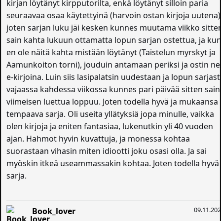
kirjan löytänyt kirpputorilta, enkä löytänyt silloin paria
seuraavaa osaa käytettyinä (harvoin ostan kirjoja uutena)
joten sarjan luku jäi kesken kunnes muutama viikko sitte
sain kahta lukuun ottamatta lopun sarjan ostettua, ja ku
en ole näitä kahta mistään löytänyt (Taistelun myrskyt ja
Aamunkoiton torni), jouduin antamaan periksi ja ostin ne
e-kirjoina. Luin siis lasipalatsin uudestaan ja lopun sarjas
vajaassa kahdessa viikossa kunnes pari päivää sitten sain
viimeisen luettua loppuu. Joten todella hyvä ja mukaansa
tempaava sarja. Oli useita yllätyksiä jopa minulle, vaikka
olen kirjoja ja eniten fantasiaa, lukenutkin yli 40 vuoden
ajan. Hahmot hyvin kuvattuja, ja monessa kohtaa
suorastaan vihasin miten idiootti joku osasi olla. Ja sai
myöskin itkeä useammassakin kohtaa. Joten todella hyvä
sarja.
09.11.20
Book_lover