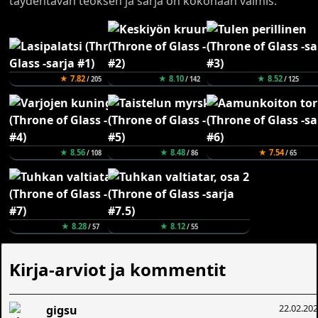
täydentävän teoksen ja sarja on kokonaan valmis.
★ 7.82
★ 8.10
★ 8.52
/ 205
/ 142
/ 125
★ 8.56
★ 8.48
★ 7.54
/ 108
/ 86
/ 65
★ 8.28
★ 8.12
/ 57
/ 55
Kirja-arviot ja kommentit
22.02.20
gigsu