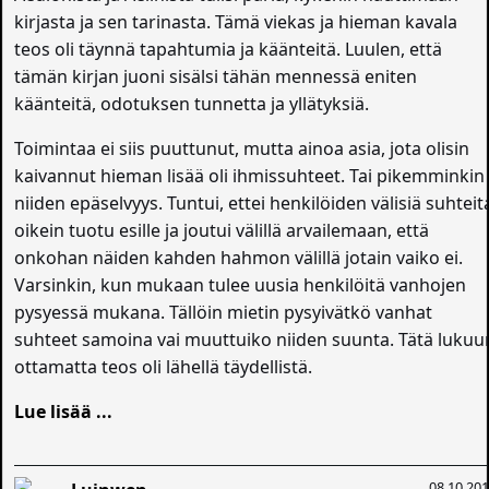
kirjasta ja sen tarinasta. Tämä viekas ja hieman kavala
teos oli täynnä tapahtumia ja käänteitä. Luulen, että
tämän kirjan juoni sisälsi tähän mennessä eniten
käänteitä, odotuksen tunnetta ja yllätyksiä.
Toimintaa ei siis puuttunut, mutta ainoa asia, jota olisin
kaivannut hieman lisää oli ihmissuhteet. Tai pikemminkin
niiden epäselvyys. Tuntui, ettei henkilöiden välisiä suhteit
oikein tuotu esille ja joutui välillä arvailemaan, että
onkohan näiden kahden hahmon välillä jotain vaiko ei.
Varsinkin, kun mukaan tulee uusia henkilöitä vanhojen
pysyessä mukana. Tällöin mietin pysyivätkö vanhat
suhteet samoina vai muuttuiko niiden suunta. Tätä lukuu
ottamatta teos oli lähellä täydellistä.
Lue lisää ...
08.10.20