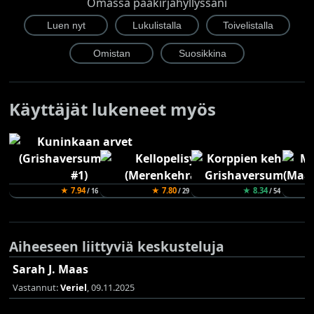
Omassa pääkirjahyllyssäni
Käyttäjät lukeneet myös
★ 7.94
★ 7.80
★ 8.34
/ 16
/ 29
/ 54
Aiheeseen liittyviä keskusteluja
Sarah J. Maas
Vastannut:
Veriel
, 09.11.2025