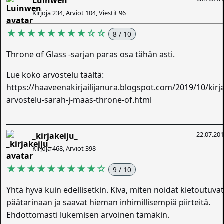
Luinwen
Kirjoja 234, Arviot 104, Viestit 96
★★★★★★★★☆☆
8 / 10
Throne of Glass -sarjan paras osa tähän asti.
Lue koko arvostelu täältä:
https://haaveenakirjailijanura.blogspot.com/2019/10/kirja
arvostelu-sarah-j-maas-throne-of.html
22.07.20
_kirjakeiju_
Kirjoja 468, Arviot 398
★★★★★★★★★☆
9 / 10
Yhtä hyvä kuin edellisetkin. Kiva, miten noidat kietoutuva
päätarinaan ja saavat hieman inhimillisempiä piirteitä.
Ehdottomasti lukemisen arvoinen tämäkin.