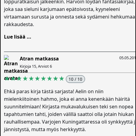
loppuratkaisun jälkeenkin. Harvoin löydän fantasiakirjaa,
joka saa sieluni karjumaan epätoivosta, kyyneleeni
virtaamaan surusta ja onnesta sekä sydämeni hehkumaa
rakkaudesta.
Lue lisää ...
05.05.20
Atran matkassa
Kirjoja 15, Arviot 6
★★★★★★★★★★
10 / 10
Ehkä paras kirja tästä sarjasta! Aelin on niin
mielenkiitoinen hahmo, joka ei anna kenenkään häiritä
suunnitelmiaan! Kirjasta mukavalukuisen teki sen nopea
tapahtumien tahti, joiden välillä saattoi olla jotain hiukan
rauhallisempaa. Varjojen Kuningattaressa oli synkkyyttä j
jännistystä, mutta myös herkkyyttä.