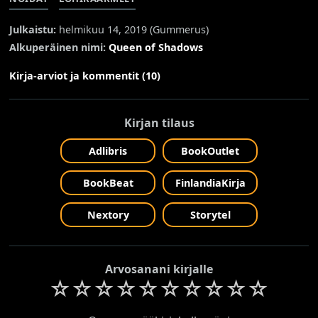
Julkaistu:
helmikuu 14, 2019 (
Gummerus
)
Alkuperäinen nimi:
Queen of Shadows
Kirja-arviot ja kommentit (10)
Kirjan tilaus
Adlibris
BookOutlet
BookBeat
FinlandiaKirja
Nextory
Storytel
Arvosanani kirjalle
☆
☆
☆
☆
☆
☆
☆
☆
☆
☆