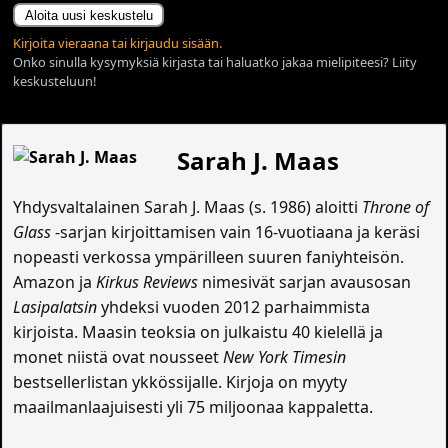
Aloita uusi keskustelu
Kirjoita vieraana tai kirjaudu sisään.
Onko sinulla kysymyksiä kirjasta tai haluatko jakaa mielipiteesi? Liity
keskusteluun!
Sarah J. Maas
Yhdysvaltalainen Sarah J. Maas (s. 1986) aloitti
Throne of
Glass
-sarjan kirjoittamisen vain 16-vuotiaana ja keräsi
nopeasti verkossa ympärilleen suuren faniyhteisön.
Amazon ja
Kirkus Reviews
nimesivät sarjan avausosan
Lasipalatsin
yhdeksi vuoden 2012 parhaimmista
kirjoista. Maasin teoksia on julkaistu 40 kielellä ja
monet niistä ovat nousseet
New York Timesin
bestsellerlistan ykkössijalle. Kirjoja on myyty
maailmanlaajuisesti yli 75 miljoonaa kappaletta.