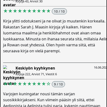
Kirjoja 43, Arviot 30
★★★★★★★★★★
10 / 10
Kirja ylitti odotukseni ja ne olivat jo muutenkin korkealla.
Rakastan Sarah J. Maasin kirjoja yli kaiken. Hänen
luomansa maailma ja henkilöhahmot ovat aivan omaa
luokkaansa. Minusta on ihanaa seurata sitä, millaisia Aeli
ja Rowan ovat yhdessä. Olen hyvin varma siitä, että
seuraava kirja on vielä parempi.
16.06.20
Keskiyön kyyhkynen
Kirjoja 222, Arviot 71, Viestit 6
★★★★★★★★★☆
9 / 10
Varjojen kuningatar nousi tämän sarjan
suosikkikirjakseni. Kun viimein pääsin yli siitä, ettei
Aedionista ja Aelinista tulisi paria, kykenin nauttimaan