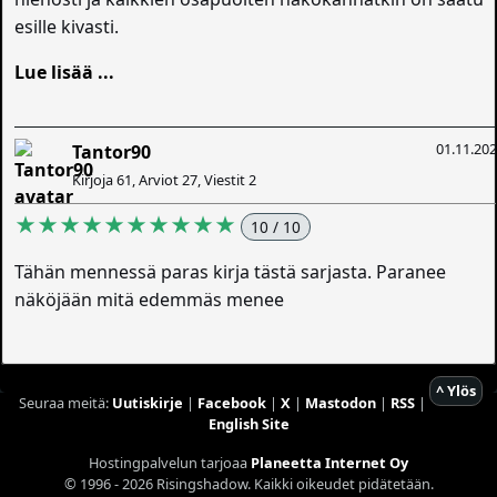
esille kivasti.
Lue lisää ...
01.11.20
Tantor90
Kirjoja 61, Arviot 27, Viestit 2
★★★★★★★★★★
10 / 10
Tähän mennessä paras kirja tästä sarjasta. Paranee
näköjään mitä edemmäs menee
^ Ylös
Seuraa meitä:
Uutiskirje
|
Facebook
|
X
|
Mastodon
|
RSS
|
English Site
Hostingpalvelun tarjoaa
Planeetta Internet Oy
© 1996 - 2026 Risingshadow. Kaikki oikeudet pidätetään.