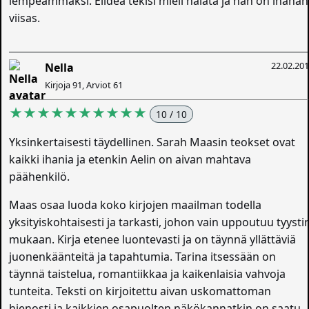
lempeämmäksi. Elideä tekisi mieli halata ja hän on ihanan
viisas.
22.02.20
Nella
Kirjoja 91, Arviot 61
★★★★★★★★★★
10 / 10
Yksinkertaisesti täydellinen. Sarah Maasin teokset ovat
kaikki ihania ja etenkin Aelin on aivan mahtava
päähenkilö.
Maas osaa luoda koko kirjojen maailman todella
yksityiskohtaisesti ja tarkasti, johon vain uppoutuu tyysti
mukaan. Kirja etenee luontevasti ja on täynnä yllättäviä
juonenkäänteitä ja tapahtumia. Tarina itsessään on
täynnä taistelua, romantiikkaa ja kaikenlaisia vahvoja
tunteita. Teksti on kirjoitettu aivan uskomattoman
hienosti ja kaikkien osapuolten näkökannatkin on saatu