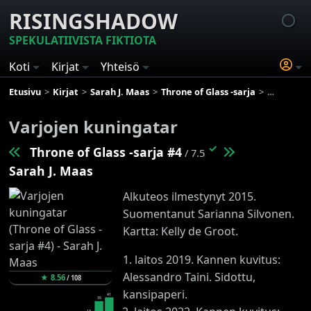
RISINGSHADOW
SPEKULATIIVISTA FIKTIOTA
Koti
Kirjat
Yhteisö
Etusivu
Kirjat
Sarah J. Maas
Throne of Glass -sarja
Varjojen k
Varjojen kuningatar
✓
Throne of Glass -sarja #4
/ 7.5
Sarah J. Maas
Alkuteos ilmestynyt 2015.
Suomentanut Sarianna Silvonen.
Kartta: Kelly de Groot.
1. laitos 2019. Kannen kuvitus:
Alessandro Taini. Sidottu,
★
8.56
/
108
kansipaperi.
41
35