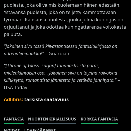
puolesta, joka oli valmis kuolemaan hänen edestään.
Ystävänsä puolesta, joka on teljetty kammottavaan
tyrmään. Kansansa puolesta, jonka julma kuningas on
orjuuttanut ja joka odottaa kuningattarensa voitokasta
paluuta.
”Jokainen sivu tässä kiivastahtisessa fantasiakirjassa on
adrenaliinipaukku!”
– Guardian
"[Throne of Glass -sarjan] tähänastisista paras,
mielenkiintoisin osa... Jokainen sivu on täynnä raivoisaa
kiihkeyttä, romanttista jännitettä ja vetävää jännitystä."
–
USA Today
Adlibris:
tarkista saatavuus
FANTASIA
NUORTENKIRJALLISUUS
KORKEA FANTASIA
NOIDAT
LOHIKÄÄRMEET