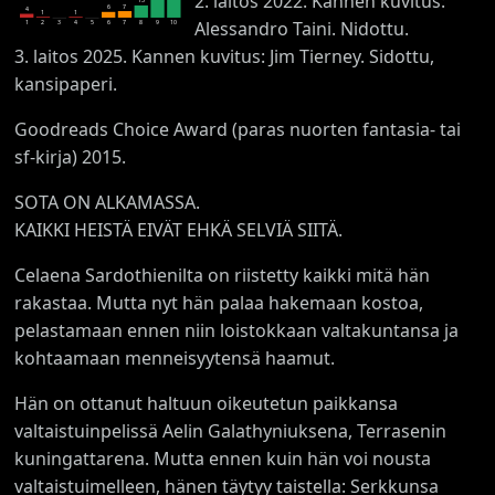
2. laitos 2022. Kannen kuvitus:
13
7
6
4
1
1
Alessandro Taini. Nidottu.
1
2
3
4
5
6
7
8
9
10
3. laitos 2025. Kannen kuvitus: Jim Tierney. Sidottu,
kansipaperi.
Goodreads Choice Award (paras nuorten fantasia- tai
sf-kirja) 2015.
SOTA ON ALKAMASSA.
KAIKKI HEISTÄ EIVÄT EHKÄ SELVIÄ SIITÄ.
Celaena Sardothienilta on riistetty kaikki mitä hän
rakastaa. Mutta nyt hän palaa hakemaan kostoa,
pelastamaan ennen niin loistokkaan valtakuntansa ja
kohtaamaan menneisyytensä haamut.
Hän on ottanut haltuun oikeutetun paikkansa
valtaistuinpelissä Aelin Galathyniuksena, Terrasenin
kuningattarena. Mutta ennen kuin hän voi nousta
valtaistuimelleen, hänen täytyy taistella: Serkkunsa