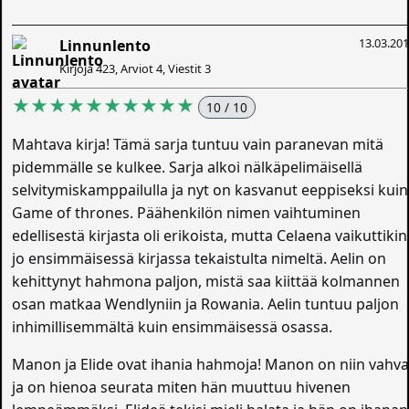
13.03.20
Linnunlento
Kirjoja 423, Arviot 4, Viestit 3
★★★★★★★★★★
10 / 10
Mahtava kirja! Tämä sarja tuntuu vain paranevan mitä
pidemmälle se kulkee. Sarja alkoi nälkäpelimäisellä
selvitymiskamppailulla ja nyt on kasvanut eeppiseksi kuin
Game of thrones. Päähenkilön nimen vaihtuminen
edellisestä kirjasta oli erikoista, mutta Celaena vaikuttikin
jo ensimmäisessä kirjassa tekaistulta nimeltä. Aelin on
kehittynyt hahmona paljon, mistä saa kiittää kolmannen
osan matkaa Wendlyniin ja Rowania. Aelin tuntuu paljon
inhimillisemmältä kuin ensimmäisessä osassa.
Manon ja Elide ovat ihania hahmoja! Manon on niin vahv
ja on hienoa seurata miten hän muuttuu hivenen