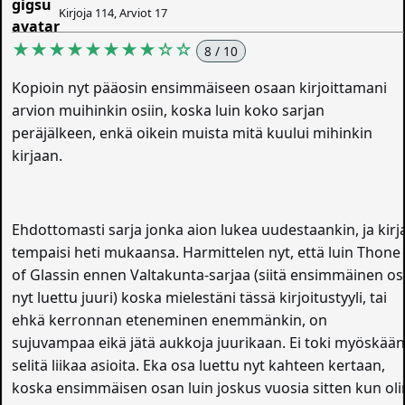
Kirjoja 114, Arviot 17
★★★★★★★★☆☆
8 / 10
Kopioin nyt pääosin ensimmäiseen osaan kirjoittamani
arvion muihinkin osiin, koska luin koko sarjan
peräjälkeen, enkä oikein muista mitä kuului mihinkin
kirjaan.
Ehdottomasti sarja jonka aion lukea uudestaankin, ja kirj
tempaisi heti mukaansa. Harmittelen nyt, että luin Thone
of Glassin ennen Valtakunta-sarjaa (siitä ensimmäinen os
nyt luettu juuri) koska mielestäni tässä kirjoitustyyli, tai
ehkä kerronnan eteneminen enemmänkin, on
sujuvampaa eikä jätä aukkoja juurikaan. Ei toki myöskää
selitä liikaa asioita. Eka osa luettu nyt kahteen kertaan,
koska ensimmäisen osan luin joskus vuosia sitten kun oli