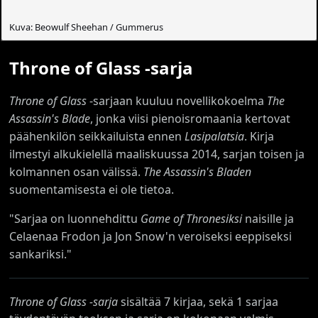
Kuva: Beowulf Sheehan / Gummerus
Throne of Glass -sarja
Throne of Glass
-sarjaan kuuluu novellikokoelma
The
Assassin's Blade
, jonka viisi pienoisromaania kertovat
päähenkilön seikkailuista ennen
Lasipalatsia
. Kirja
ilmestyi alkukielellä maaliskuussa 2014, sarjan toisen ja
kolmannen osan välissä.
The Assassin's Bladen
suomentamisesta ei ole tietoa.
"Sarjaa on luonnehdittu
Game of Thronesiksi
naisille ja
Celaenaa Frodon ja Jon Snow'n veroiseksi eeppiseksi
sankariksi."
Throne of Glass -sarja
sisältää 7 kirjaa, sekä 1 sarjaa