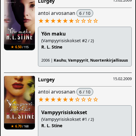
15.02.2009
Lurgey
antoi arvosanan
6 / 10
★★★★★★
☆
☆
☆
☆
Yön maku
(Vampyyrisiskokset #2
)
/ 2
R. L. Stine
★ 6.50
/ 115
2006 |
Kauhu
,
Vampyyrit
,
Nuortenkirjallisuus
15.02.2009
Lurgey
antoi arvosanan
6 / 10
★★★★★★
☆
☆
☆
☆
Vampyyrisiskokset
(Vampyyrisiskokset #1
)
/ 2
R. L. Stine
★ 6.70
/ 168