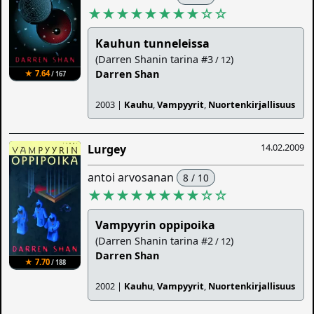
★★★★★★★★
☆
☆
Kauhun tunneleissa
(Darren Shanin tarina #3
)
/ 12
Darren Shan
★ 7.64
/ 167
2003 |
Kauhu
,
Vampyyrit
,
Nuortenkirjallisuus
14.02.2009
Lurgey
antoi arvosanan
8 / 10
★★★★★★★★
☆
☆
Vampyyrin oppipoika
(Darren Shanin tarina #2
)
/ 12
Darren Shan
★ 7.70
/ 188
2002 |
Kauhu
,
Vampyyrit
,
Nuortenkirjallisuus