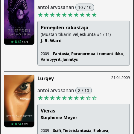
antoi arvosanan
10 / 10
★★★★★★★★★★
Pimeyden rakastaja
(Mustan tikarin veljeskunta #1
)
/ 14
J. R. Ward
★ 8.42
/ 371
2009 |
Fantasia
,
Paranormaali romantiikka
,
Vampyyrit
,
Jännitys
21.04.2009
Lurgey
antoi arvosanan
8 / 10
★★★★★★★★
☆
☆
Vieras
Stephenie Meyer
★ 8.54
/ 326
2009 |
Scifi
,
Tieteisfantasia
,
Elokuva
,