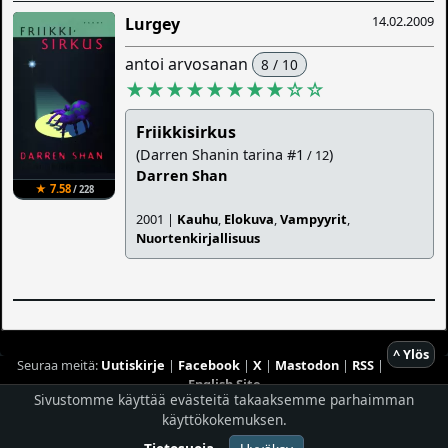
14.02.2009
Lurgey
antoi arvosanan
8 / 10
★★★★★★★★
☆
☆
Friikkisirkus
(Darren Shanin tarina #1
)
/ 12
Darren Shan
★ 7.58
/ 228
2001 |
Kauhu
,
Elokuva
,
Vampyyrit
,
Nuortenkirjallisuus
^ Ylös
Seuraa meitä:
Uutiskirje
|
Facebook
|
X
|
Mastodon
|
RSS
|
English Site
Sivustomme käyttää evästeitä takaaksemme parhaimman
käyttökokemuksen.
Hostingpalvelun tarjoaa
Planeetta Internet Oy
© 1996 - 2026 Risingshadow. Kaikki oikeudet pidätetään.