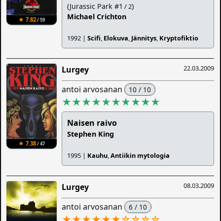
(Jurassic Park #1
)
/ 2
Michael Crichton
★ 7.82
/ 59
1992 |
Scifi
,
Elokuva
,
Jännitys
,
Kryptofiktio
22.03.2009
Lurgey
antoi arvosanan
10 / 10
★★★★★★★★★★
Naisen raivo
Stephen King
★ 7.38
/ 47
1995 |
Kauhu
,
Antiikin mytologia
08.03.2009
Lurgey
antoi arvosanan
6 / 10
★★★★★★
☆
☆
☆
☆