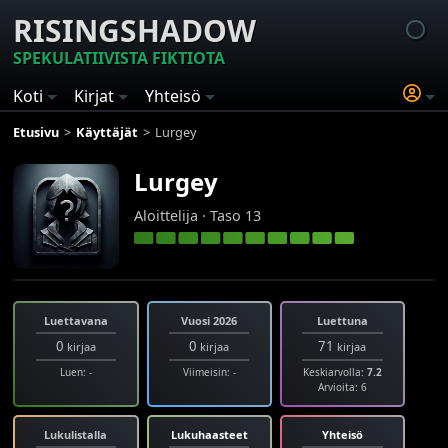
RISINGSHADOW
SPEKULATIIVISTA FIKTIOTA
Koti
Kirjat
Yhteisö
Etusivu
Käyttäjät
Lurgey
Lurgey
Aloittelija · Taso 13
Luettavana
Vuosi 2026
Luettuna
0
0
71
kirjaa
kirjaa
kirjaa
Luen: -
Viimeisin: -
Keskiarvolla:
7.2
Arvioita: 6
Lukulistalla
Lukuhaasteet
Yhteisö