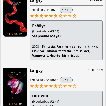
Lurgey
antoi arvosanan
6 / 10
★★★★★★
☆
☆
☆
☆
Epäilys
(Houkutus #3
)
/ 4
★ 7.68
/ 691
Stephenie Meyer
2008 |
Fantasia
,
Paranormaali romantiikka
,
Elokuva
,
Urbaani fantasia
,
Ihmissudet
,
Vampyyrit
,
Nuortenkirjallisuus
15.06.2009
Lurgey
antoi arvosanan
6 / 10
★★★★★★
☆
☆
☆
☆
Uusikuu
(Houkutus #2
)
/ 4
★ 7.36
/ 772