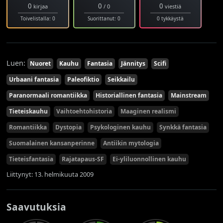
0
0
0
kirjaa
/ 0
viestiä
Toivelistalla: 0
Suorittanut: 0
0 tykkäystä
Luen:
Nuoret
Kauhu
Fantasia
Jännitys
Scifi
Urbaani fantasia
Paleofiktio
Seikkailu
Paranormaali romantiikka
Historiallinen fantasia
Mainstream
Tieteiskauhu
Vaihtoehtohistoria
Maaginen realismi
Romantiikka
Dystopia
Psykologinen kauhu
Synkkä fantasia
Suomalainen kansanperinne
Antiikin mytologia
Tieteisfantasia
Rajatapaus-SF
Ei-yliluonnollinen kauhu
Liittynyt: 13. helmikuuta 2009
Saavutuksia