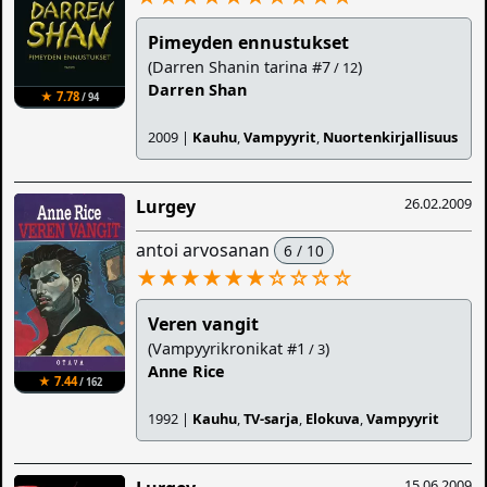
Pimeyden ennustukset
(Darren Shanin tarina #7
)
/ 12
Darren Shan
★ 7.78
/ 94
2009 |
Kauhu
,
Vampyyrit
,
Nuortenkirjallisuus
26.02.2009
Lurgey
antoi arvosanan
6 / 10
★★★★★★
☆
☆
☆
☆
Veren vangit
(Vampyyrikronikat #1
)
/ 3
Anne Rice
★ 7.44
/ 162
1992 |
Kauhu
,
TV-sarja
,
Elokuva
,
Vampyyrit
15.06.2009