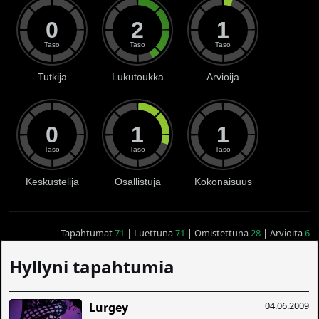
0
2
1
Taso
Taso
Taso
Tutkija
Lukutoukka
Arvioija
0
1
1
Taso
Taso
Taso
Keskustelija
Osallistuja
Kokonaisuus
Tapahtumat
71
| Luettuna
71
| Omistettuna
28
| Arvioita
6
Hyllyni tapahtumia
04.06.2009
Lurgey