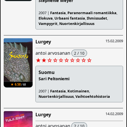
Stephenie Meyer
2007 |
Fantasia
,
Paranormaali romantiikka
,
Elokuva
,
Urbaani fantasia
,
Ihmissudet
,
Vampyyrit
,
Nuortenkirjallisuus
15.02.2009
Lurgey
antoi arvosanan
2 / 10
★★
☆
☆
☆
☆
☆
☆
☆
☆
Suomu
Sari Peltoniemi
★ 6.58
/ 68
2007 |
Fantasia
,
Kotimainen
,
Nuortenkirjallisuus
,
Vaihtoehtohistoria
14.02.2009
Lurgey
antoi arvosanan
2 / 10