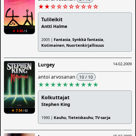
★★
☆
☆
☆
☆
☆
☆
☆
☆
Tulileikit
Antti Halme
★ 4.80
/ 5
2005 |
Fantasia
,
Synkkä fantasia
,
Kotimainen
,
Nuortenkirjallisuus
14.02.2009
Lurgey
antoi arvosanan
10 / 10
★★★★★★★★★★
Kolkuttajat
Stephen King
★ 7.54
/ 62
1990 |
Kauhu
,
Tieteiskauhu
,
TV-sarja