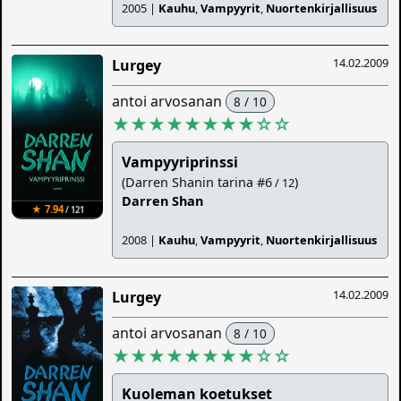
2005 |
Kauhu
,
Vampyyrit
,
Nuortenkirjallisuus
14.02.2009
Lurgey
antoi arvosanan
8 / 10
★★★★★★★★
☆
☆
Vampyyriprinssi
(Darren Shanin tarina #6
)
/ 12
Darren Shan
★ 7.94
/ 121
2008 |
Kauhu
,
Vampyyrit
,
Nuortenkirjallisuus
14.02.2009
Lurgey
antoi arvosanan
8 / 10
★★★★★★★★
☆
☆
Kuoleman koetukset