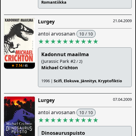
Romantiikka
21.04.2009
Lurgey
antoi arvosanan
10 / 10
★★★★★★★★★★
Kadonnut maailma
(Jurassic Park #2
)
/ 2
★ 7.14
/ 45
Michael Crichton
1996 |
Scifi
,
Elokuva
,
Jännitys
,
Kryptofiktio
07.04.2009
Lurgey
antoi arvosanan
10 / 10
★★★★★★★★★★
Dinosauruspuisto