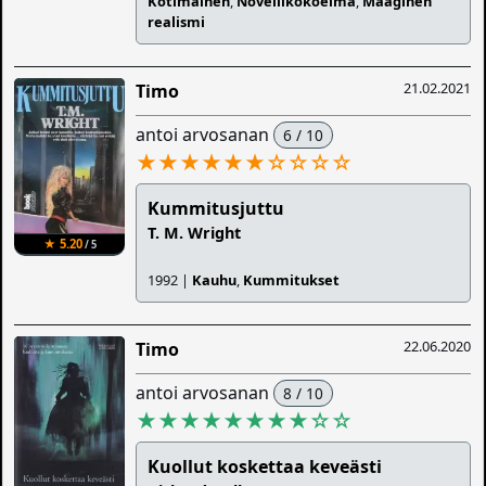
Kotimainen
,
Novellikokoelma
,
Maaginen
realismi
21.02.2021
Timo
antoi arvosanan
6 / 10
★★★★★★
☆
☆
☆
☆
Kummitusjuttu
T. M. Wright
★ 5.20
/ 5
1992 |
Kauhu
,
Kummitukset
22.06.2020
Timo
antoi arvosanan
8 / 10
★★★★★★★★
☆
☆
Kuollut koskettaa keveästi