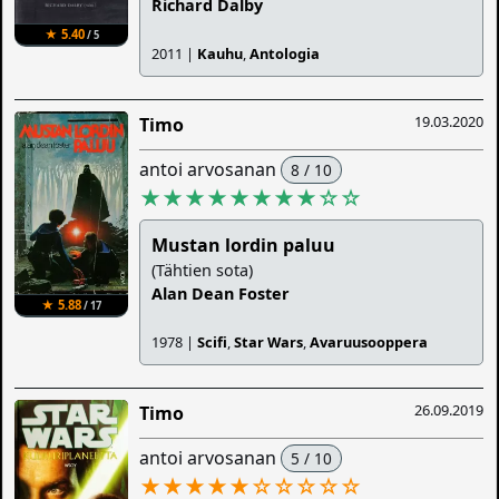
Richard Dalby
★ 5.40
/ 5
2011 |
Kauhu
,
Antologia
19.03.2020
Timo
antoi arvosanan
8 / 10
★★★★★★★★
☆
☆
Mustan lordin paluu
(Tähtien sota)
Alan Dean Foster
★ 5.88
/ 17
1978 |
Scifi
,
Star Wars
,
Avaruusooppera
26.09.2019
Timo
antoi arvosanan
5 / 10
★★★★★
☆
☆
☆
☆
☆