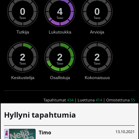
0
4
0
Taso
Taso
Taso
Tutkija
Lukutoukka
Arvioija
2
2
2
Taso
Taso
Taso
Keskustelija
Osallistuja
Kokonaisuus
Tapahtumat
434
| Luettuna
414
| Omistettuna
55
Hyllyni tapahtumia
13.10.2021
Timo