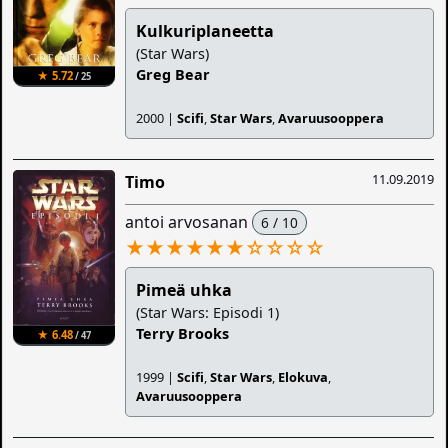
Kulkuriplaneetta
(Star Wars)
Greg Bear
★ 5.72
/ 25
2000 |
Scifi
,
Star Wars
,
Avaruusooppera
11.09.2019
Timo
antoi arvosanan
6 / 10
★★★★★★
☆
☆
☆
☆
Pimeä uhka
(Star Wars: Episodi 1)
Terry Brooks
★ 6.48
/ 47
1999 |
Scifi
,
Star Wars
,
Elokuva
,
Avaruusooppera