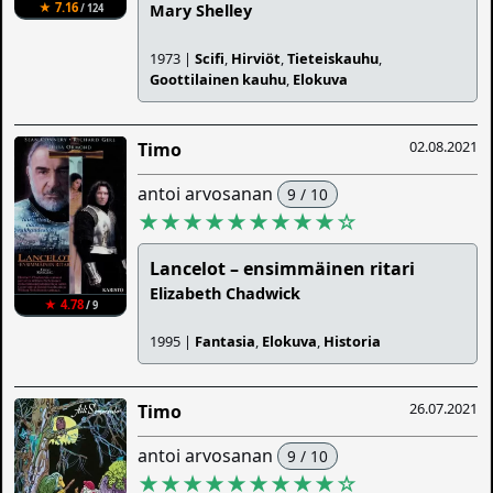
★ 7.16
Mary Shelley
/ 124
1973 |
Scifi
,
Hirviöt
,
Tieteiskauhu
,
Goottilainen kauhu
,
Elokuva
02.08.2021
Timo
antoi arvosanan
9 / 10
★★★★★★★★★
☆
Lancelot – ensimmäinen ritari
Elizabeth Chadwick
★ 4.78
/ 9
1995 |
Fantasia
,
Elokuva
,
Historia
26.07.2021
Timo
antoi arvosanan
9 / 10
★★★★★★★★★
☆