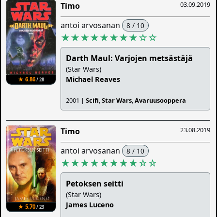
03.09.2019
Timo
antoi arvosanan
8 / 10
★★★★★★★★
☆
☆
Darth Maul: Varjojen metsästäjä
(Star Wars)
Michael Reaves
★ 6.86
/ 28
2001 |
Scifi
,
Star Wars
,
Avaruusooppera
23.08.2019
Timo
antoi arvosanan
8 / 10
★★★★★★★★
☆
☆
Petoksen seitti
(Star Wars)
James Luceno
★ 5.70
/ 23