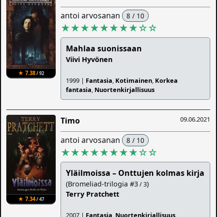
antoi arvosanan
8 / 10
★★★★★★★★
☆
☆
Mahlaa suonissaan
Viivi Hyvönen
★ 7.38
/ 92
1999 |
Fantasia
,
Kotimainen
,
Korkea
fantasia
,
Nuortenkirjallisuus
09.06.2021
Timo
antoi arvosanan
8 / 10
★★★★★★★★
☆
☆
Yläilmoissa – Onttujen kolmas kirja
(Bromeliad-trilogia #3
)
/ 3
Terry Pratchett
★ 7.34
/ 47
2007 |
Fantasia
,
Nuortenkirjallisuus
,