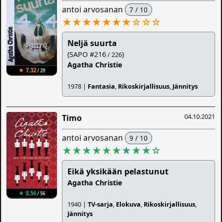
antoi arvosanan
7 / 10
★★★★★★★
☆
☆
☆
Neljä suurta
(SAPO #216
)
/ 226
Agatha Christie
★ 7.32
/ 29
1978 |
Fantasia
,
Rikoskirjallisuus
,
Jännitys
04.10.2021
Timo
antoi arvosanan
9 / 10
★★★★★★★★★
☆
Eikä yksikään pelastunut
Agatha Christie
★ 8.56
/ 56
1940 |
TV-sarja
,
Elokuva
,
Rikoskirjallisuus
,
Jännitys