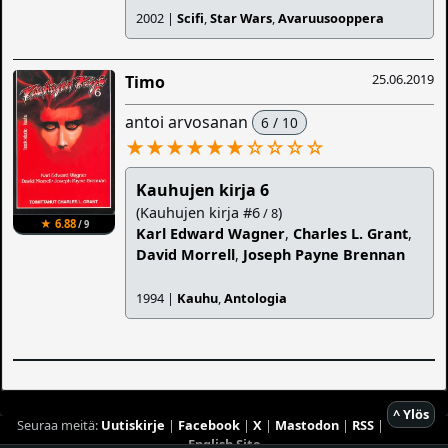
2002 |
Scifi
,
Star Wars
,
Avaruusooppera
25.06.2019
Timo
antoi arvosanan
6 / 10
★★★★★★
☆
☆
☆
☆
Kauhujen kirja 6
(Kauhujen kirja #6
)
/ 8
★ 6.88
/ 9
Karl Edward Wagner
,
Charles L. Grant
,
David Morrell
,
Joseph Payne Brennan
1994 |
Kauhu
,
Antologia
^ Ylös
Seuraa meitä:
Uutiskirje
|
Facebook
|
X
|
Mastodon
|
RSS
|
English Site