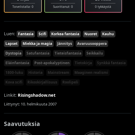
Toivelistalla: 0
Suorittanut: 0
0 tykkäystä
Luen:
Fantasia
Scifi
Korkea fantasia
Nuoret
Kauhu
Lapset
Miekka ja magia
Jännitys
Avaruusooppera
Dystopia
Satufantasia
Tieteisfantasia
Seikkailu
Eläinfantasia
Post-apokalyptinen
Tietokirja
Synkkä fantasia
1800-luku
Historia
Mainstream
Maaginen realismi
Kova scifi
Rikoskirjallisuus
Roolipeli
Linkit:
Risingshadow.net
Liittynyt: 10. helmikuuta 2007
Saavutuksia