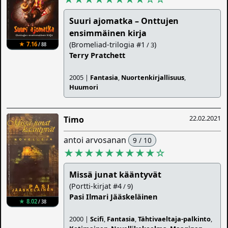
Suuri ajomatka – Onttujen
ensimmäinen kirja
(Bromeliad-trilogia #1
)
★ 7.16
/ 3
/ 88
Terry Pratchett
2005 |
Fantasia
,
Nuortenkirjallisuus
,
Huumori
22.02.2021
Timo
antoi arvosanan
9 / 10
★★★★★★★★★
☆
Missä junat kääntyvät
(Portti-kirjat #4
)
/ 9
Pasi Ilmari Jääskeläinen
★ 8.02
/ 38
2000 |
Scifi
,
Fantasia
,
Tähtivaeltaja-palkinto
,