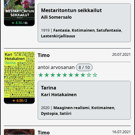
Mestaritontun seikkailut
Aili Somersalo
★ 8.56
/ 86
1919 |
Fantasia
,
Kotimainen
,
Satufantasia
,
Lastenkirjallisuus
20.07.2021
Timo
antoi arvosanan
8 / 10
★★★★★★★★
☆
☆
Tarina
Kari Hotakainen
★ 6.00
/ 2
2020 |
Maaginen realismi
,
Kotimainen
,
Dystopia
,
Satiiri
16.07.2021
Timo