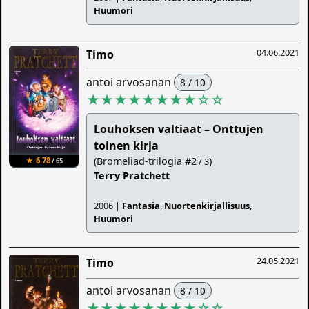
Huumori
04.06.2021
Timo
antoi arvosanan
8 / 10
★★★★★★★★
☆
☆
Louhoksen valtiaat – Onttujen
toinen kirja
(Bromeliad-trilogia #2
)
★ 6.78
/ 3
/ 65
Terry Pratchett
2006 |
Fantasia
,
Nuortenkirjallisuus
,
Huumori
24.05.2021
Timo
antoi arvosanan
8 / 10
★★★★★★★★
☆
☆