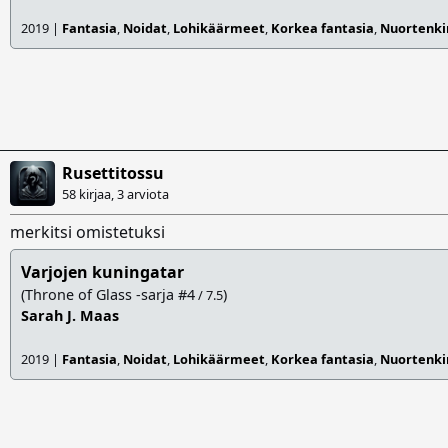
2019 |
Fantasia
,
Noidat
,
Lohikäärmeet
,
Korkea fantasia
,
Nuortenkir
Rusettitossu
58 kirjaa, 3 arviota
merkitsi omistetuksi
Varjojen kuningatar
(Throne of Glass -sarja #4
)
/ 7.5
Sarah J. Maas
2019 |
Fantasia
,
Noidat
,
Lohikäärmeet
,
Korkea fantasia
,
Nuortenkir