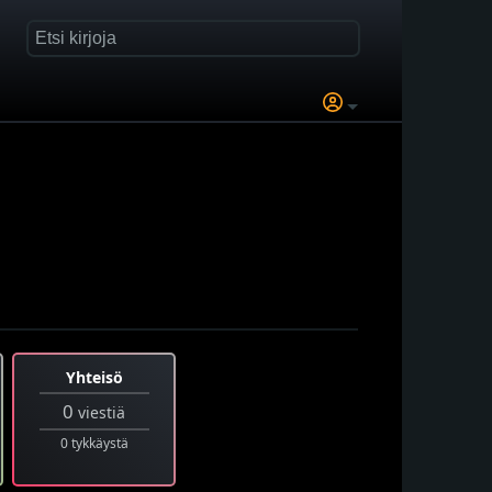
Yhteisö
0
viestiä
0 tykkäystä