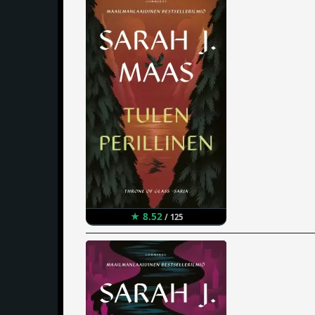
★ 8.52
/ 125