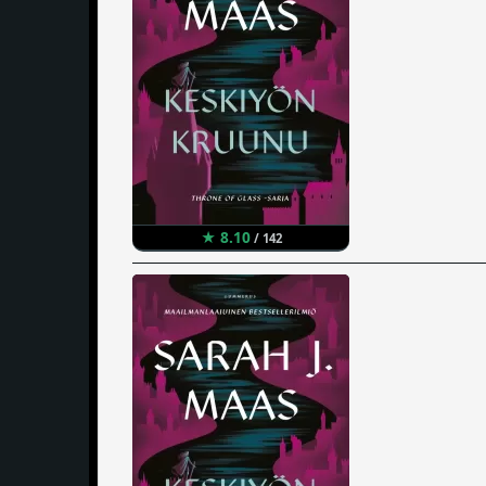
★ 8.10
/ 142