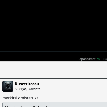
Tapahtumat
78
| Lu
Rusettitossu
58 kirjaa, 3 arviota
merkitsi omistetuksi