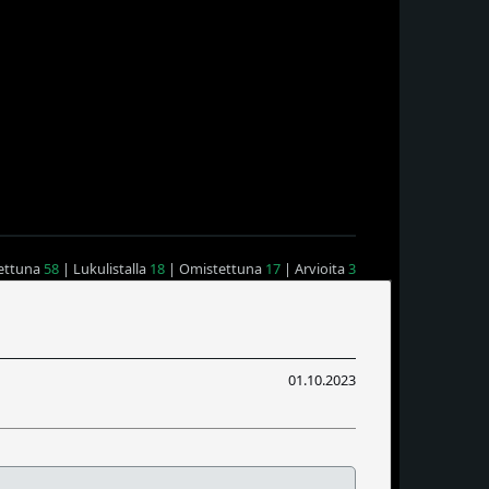
ettuna
58
| Lukulistalla
18
| Omistettuna
17
| Arvioita
3
01.10.2023