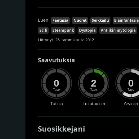
Luen:
Fantasia
Nuoret
Seikkailu
Eläinfantasia
Scifi
Steampunk
Dystopia
Antiikin mytologia
Liittynyt: 26. tammikuuta 2012
Saavutuksia
0
2
0
Taso
Taso
Taso
Tutkija
Lukutoukka
Arvioija
Suosikkejani