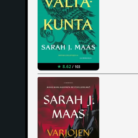
★ 8.62
/ 103