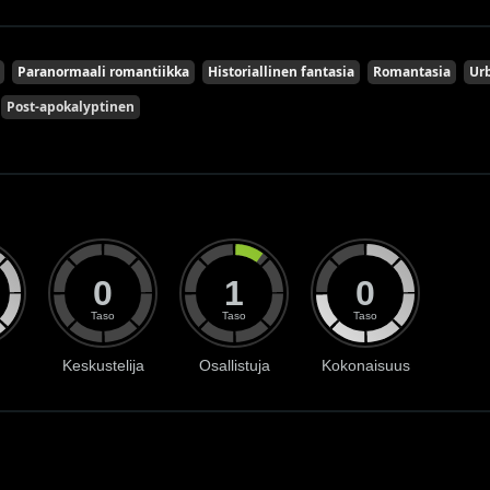
Paranormaali romantiikka
Historiallinen fantasia
Romantasia
Urb
Post-apokalyptinen
0
1
0
Taso
Taso
Taso
Keskustelija
Osallistuja
Kokonaisuus