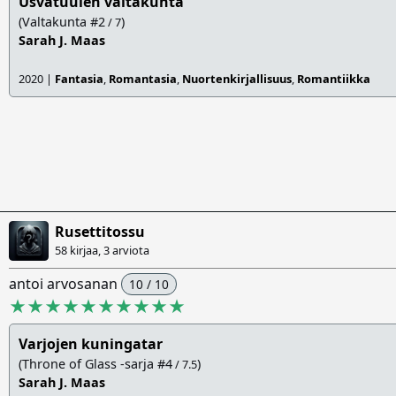
Usvatuulen valtakunta
(Valtakunta #2
)
/ 7
Sarah J. Maas
2020 |
Fantasia
,
Romantasia
,
Nuortenkirjallisuus
,
Romantiikka
Rusettitossu
58 kirjaa, 3 arviota
antoi arvosanan
10 / 10
★★★★★★★★★★
Varjojen kuningatar
(Throne of Glass -sarja #4
)
/ 7.5
Sarah J. Maas