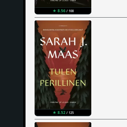
★ 8.56
/ 108
★ 8.52
/ 125