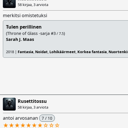
58 kirjaa, 3 arviota
merkitsi omistetuksi
Tulen perillinen
(Throne of Glass -sarja #3
)
/ 7.5
Sarah J. Maas
2018 |
Fantasia
,
Noidat
,
Lohikäärmeet
,
Korkea fantasia
,
Nuortenkir
Rusettitossu
58 kirjaa, 3 arviota
antoi arvosanan
7 / 10
★★★★★★★
☆
☆
☆