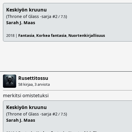
Keskiyön kruunu
(Throne of Glass -sarja #2
)
/ 7.5
Sarah J. Maas
2018 |
Fantasia
,
Korkea fantasia
,
Nuortenkirjallisuus
Rusettitossu
58 kirjaa, 3 arviota
merkitsi omistetuksi
Keskiyön kruunu
(Throne of Glass -sarja #2
)
/ 7.5
Sarah J. Maas