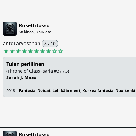
Rusettitossu
58 kirjaa, 3 arviota
antoi arvosanan
8 / 10
★★★★★★★★
☆
☆
Tulen perillinen
(Throne of Glass -sarja #3
)
/ 7.5
Sarah J. Maas
2018 |
Fantasia
,
Noidat
,
Lohikäärmeet
,
Korkea fantasia
,
Nuortenkir
Rusettitossu