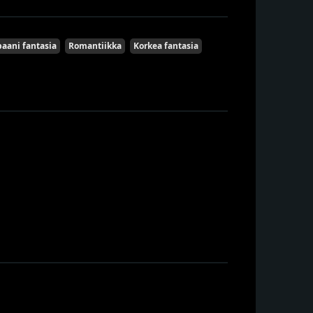
aani fantasia
Romantiikka
Korkea fantasia