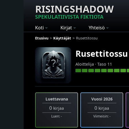
RISINGSHADOW
SPEKULATIIVISTA FIKTIOTA
Koti
Kirjat
Yhteisö
Etusivu
Käyttäjät
Rusettitossu
Rusettitossu
Aloittelija · Taso 11
Luettavana
Vuosi 2026
0
0
kirjaa
kirjaa
Luen: -
Viimeisin: -