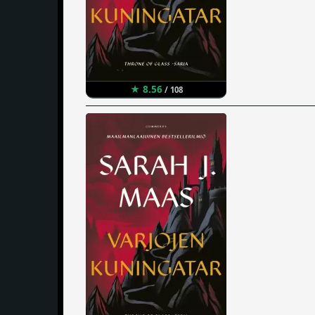
★ 8.56
/ 108