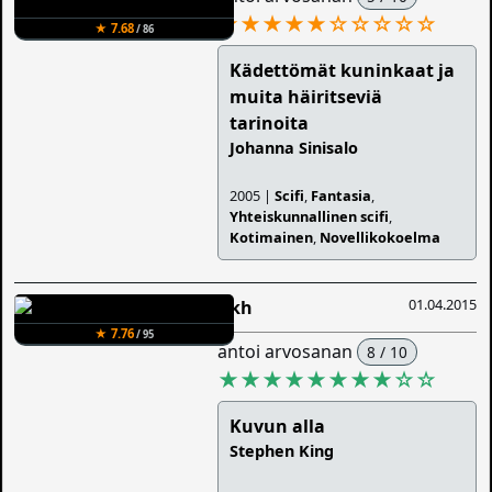
★★★★★
☆
☆
☆
☆
☆
★ 7.68
/ 86
Kädettömät kuninkaat ja
muita häiritseviä
tarinoita
Johanna Sinisalo
2005 |
Scifi
,
Fantasia
,
Yhteiskunnallinen scifi
,
Kotimainen
,
Novellikokoelma
01.04.2015
Iikh
★ 7.76
/ 95
antoi arvosanan
8 / 10
★★★★★★★★
☆
☆
Kuvun alla
Stephen King