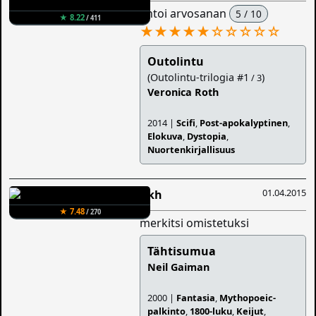
antoi arvosanan
5 / 10
★ 8.22
/ 411
★★★★★
☆
☆
☆
☆
☆
Outolintu
(Outolintu-trilogia #1
)
/ 3
Veronica Roth
2014 |
Scifi
,
Post-apokalyptinen
,
Elokuva
,
Dystopia
,
Nuortenkirjallisuus
01.04.2015
Iikh
★ 7.48
/ 270
merkitsi omistetuksi
Tähtisumua
Neil Gaiman
2000 |
Fantasia
,
Mythopoeic-
palkinto
,
1800-luku
,
Keijut
,