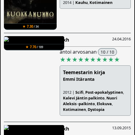
2014 |
Kauhu
,
Kotimainen
★ 7.30
/ 34
24.04.2016
Iikh
★ 7.70
/ 189
antoi arvosanan
10 / 10
★★★★★★★★★★
Teemestarin kirja
Emmi Itäranta
2012 |
Scifi
,
Post-apokalyptinen
,
Kalevi Jäntin palkinto
,
Nuori
Aleksis -palkinto
,
Elokuva
,
Kotimainen
,
Dystopia
13.09.2015
Iikh