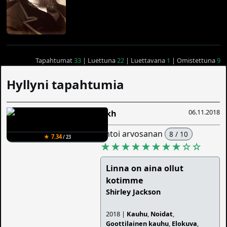
Tapahtumat
33
| Luettuna
22
| Luettavana
1
| Omistettuna
9
Hyllyni tapahtumia
06.11.2018
Iikh
antoi arvosanan
8 / 10
★ 7.34
/ 23
★★★★★★★★
☆
☆
Linna on aina ollut
kotimme
Shirley Jackson
2018 |
Kauhu
,
Noidat
,
Goottilainen kauhu
,
Elokuva
,