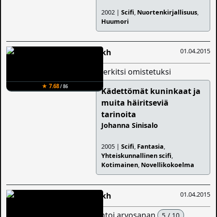
2002 |
Scifi
,
Nuortenkirjallisuus
,
Huumori
01.04.2015
Iikh
merkitsi omistetuksi
★ 7.68
/ 86
Kädettömät kuninkaat ja
muita häiritseviä
tarinoita
Johanna Sinisalo
2005 |
Scifi
,
Fantasia
,
Yhteiskunnallinen scifi
,
Kotimainen
,
Novellikokoelma
01.04.2015
Iikh
antoi arvosanan
5 / 10