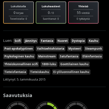
Lukulistalla
Lukuhaasteet
Yhteisö
0
0
55
kirjaa
/ 0
viestiä
Toivelistalla: 0
Suorittanut: 0
0 tykkäystä
Luen:
Scifi
Jännitys
Fantasia
Nuoret
Dystopia
Kauhu
Post-apokalyptinen
Vaihtoehtohistoria
Mysteeri
Steampunk
Psykologinen kauhu
Mainstream
Satufantasia
Eläinfantasia
Yhteiskunnallinen scifi
1800-luku
Goottilainen kauhu
Tieteisfantasia
Tieteiskauhu
Ei-yliluonnollinen kauhu
Liittynyt: 5. tammikuuta 2015
Saavutuksia