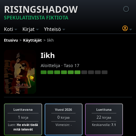
RISINGSHADOW
SPEKULATIIVISTA FIKTIOTA
Koti
Kirjat
Yhteisö
Etusivu
Käyttäjät
Iikh
Iikh
Aloittelija · Taso 17
Luettavana
Vuosi 2026
Luettuna
1
0
22
kirja
kirjaa
kirjaa
Luen:
He eivät tiedä
Viimeisin: -
Keskiarvolla:
7.1
mitä tekevät