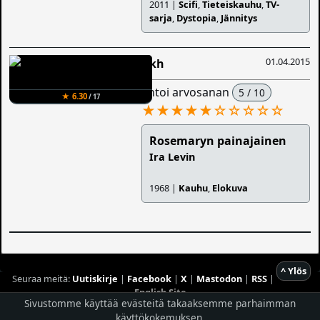
2011 |
Scifi
,
Tieteiskauhu
,
TV-
sarja
,
Dystopia
,
Jännitys
01.04.2015
Iikh
antoi arvosanan
5 / 10
★ 6.30
/ 17
★★★★★
☆
☆
☆
☆
☆
Rosemaryn painajainen
Ira Levin
1968 |
Kauhu
,
Elokuva
^ Ylös
Seuraa meitä:
Uutiskirje
|
Facebook
|
X
|
Mastodon
|
RSS
|
English Site
Sivustomme käyttää evästeitä takaaksemme parhaimman
Hostingpalvelun tarjoaa
Planeetta Internet Oy
käyttökokemuksen.