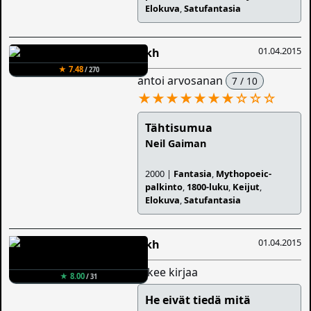
Elokuva
,
Satufantasia
01.04.2015
Iikh
★ 7.48
/ 270
antoi arvosanan
7 / 10
★★★★★★★
☆
☆
☆
Tähtisumua
Neil Gaiman
2000 |
Fantasia
,
Mythopoeic-
palkinto
,
1800-luku
,
Keijut
,
Elokuva
,
Satufantasia
01.04.2015
Iikh
lukee kirjaa
★ 8.00
/ 31
He eivät tiedä mitä