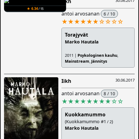
30.06.2017
Iikh
★ 6.34
/ 15
antoi arvosanan
6 / 10
★★★★★★
☆
☆
☆
☆
Torajyvät
Marko Hautala
2011 |
Psykologinen kauhu
,
Mainstream
,
Jännitys
30.06.2017
Iikh
antoi arvosanan
8 / 10
★★★★★★★★
☆
☆
Kuokkamummo
(Kuokkamummo #1
)
/ 2
Marko Hautala