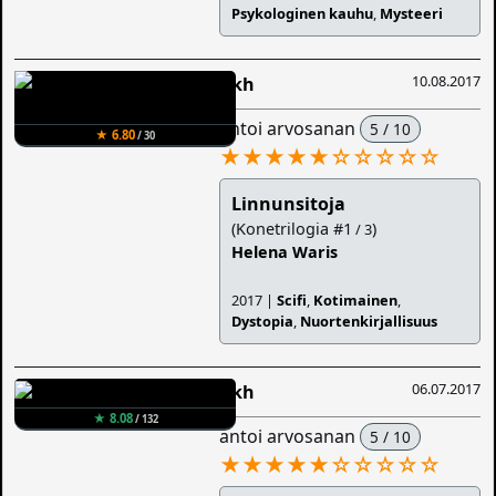
Psykologinen kauhu
,
Mysteeri
10.08.2017
Iikh
antoi arvosanan
5 / 10
★ 6.80
/ 30
★★★★★
☆
☆
☆
☆
☆
Linnunsitoja
(Konetrilogia #1
)
/ 3
Helena Waris
2017 |
Scifi
,
Kotimainen
,
Dystopia
,
Nuortenkirjallisuus
06.07.2017
Iikh
★ 8.08
/ 132
antoi arvosanan
5 / 10
★★★★★
☆
☆
☆
☆
☆