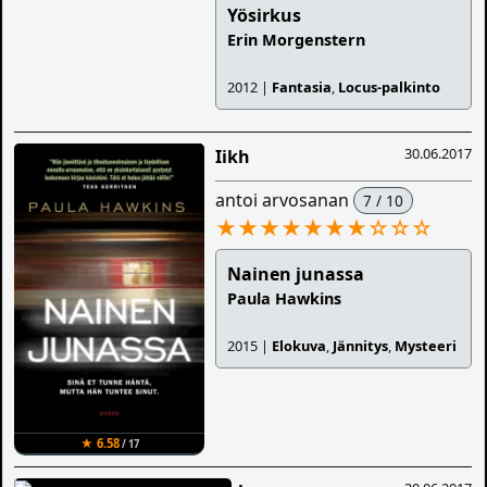
Yösirkus
Erin Morgenstern
2012 |
Fantasia
,
Locus-palkinto
30.06.2017
Iikh
antoi arvosanan
7 / 10
★★★★★★★
☆
☆
☆
Nainen junassa
Paula Hawkins
2015 |
Elokuva
,
Jännitys
,
Mysteeri
★ 6.58
/ 17