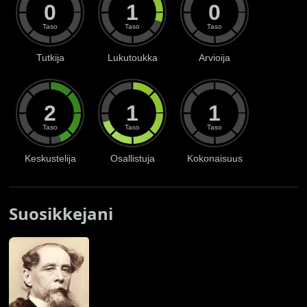
0
1
0
Taso
Taso
Taso
Tutkija
Lukutoukka
Arvioija
2
1
1
Taso
Taso
Taso
Keskustelija
Osallistuja
Kokonaisuus
Suosikkejani