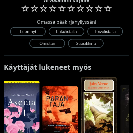
Arvosanani kirjalle
☆
☆
☆
☆
☆
☆
☆
☆
☆
☆
Omassa pääkirjahyllyssäni
Käyttäjät lukeneet myös