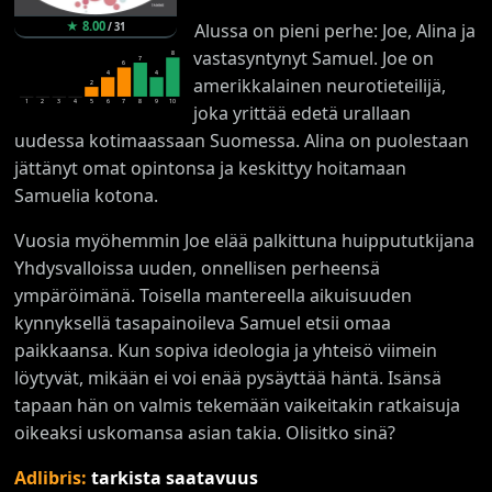
★
8.00
Alussa on pieni perhe: Joe, Alina ja
/
31
vastasyntynyt Samuel. Joe on
8
7
6
4
4
amerikkalainen neurotieteilijä,
2
1
2
3
4
5
6
7
8
9
10
joka yrittää edetä urallaan
uudessa kotimaassaan Suomessa. Alina on puolestaan
jättänyt omat opintonsa ja keskittyy hoitamaan
Samuelia kotona.
Vuosia myöhemmin Joe elää palkittuna huippututkijana
Yhdysvalloissa uuden, onnellisen perheensä
ympäröimänä. Toisella mantereella aikuisuuden
kynnyksellä tasapainoileva Samuel etsii omaa
paikkaansa. Kun sopiva ideologia ja yhteisö viimein
löytyvät, mikään ei voi enää pysäyttää häntä. Isänsä
tapaan hän on valmis tekemään vaikeitakin ratkaisuja
oikeaksi uskomansa asian takia. Olisitko sinä?
Adlibris:
tarkista saatavuus