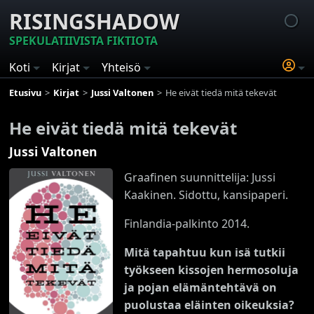
RISINGSHADOW
SPEKULATIIVISTA FIKTIOTA
Koti
Kirjat
Yhteisö
Etusivu
Kirjat
Jussi Valtonen
He eivät tiedä mitä tekevät
He eivät tiedä mitä tekevät
Jussi Valtonen
Graafinen suunnittelija: Jussi
Kaakinen. Sidottu, kansipaperi.
Finlandia-palkinto 2014.
Mitä tapahtuu kun isä tutkii
työkseen kissojen hermosoluja
ja pojan elämäntehtävä on
puolustaa eläinten oikeuksia?