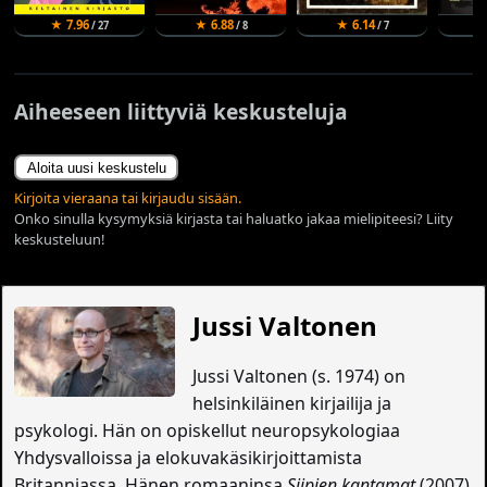
★ 7.96
★ 6.88
★ 6.14
★
/ 27
/ 8
/ 7
Aiheeseen liittyviä keskusteluja
Aloita uusi keskustelu
Kirjoita vieraana tai kirjaudu sisään.
Onko sinulla kysymyksiä kirjasta tai haluatko jakaa mielipiteesi? Liity
keskusteluun!
Jussi Valtonen
Jussi Valtonen (s. 1974) on
helsinkiläinen kirjailija ja
psykologi. Hän on opiskellut neuropsykologiaa
Yhdysvalloissa ja elokuvakäsikirjoittamista
Britanniassa. Hänen romaaninsa
Siipien kantamat
(2007)