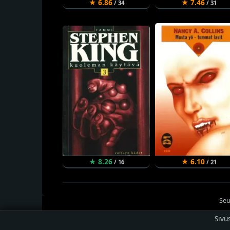
★ 6.86
★ 7.46
/ 34
/ 31
★ 8.26
★ 6.10
/ 16
/ 21
Seu
Sivu