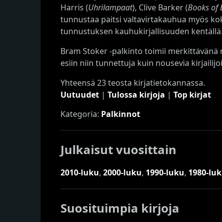
Harris (
Uhrilampaat
), Clive Barker (
Books of 
tunnustaa paitsi valtavirtakauhua myös koke
tunnustuksen kauhukirjallisuuden kentällä
Bram Stoker -palkinto toimii merkittävänä
esiin niin tunnettuja kuin nousevia kirjailij
Yhteensä 23 teosta kirjatietokannassa.
Uutuudet
|
Tulossa kirjoja
|
Top kirjat
Kategoria:
Palkinnot
Julkaisut vuosittain
2010-luku
,
2000-luku
,
1990-luku
,
1980-lu
Suosituimpia kirjoja