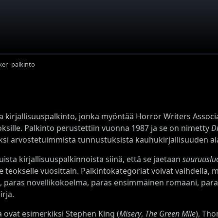
er -palkinto
a kirjallisuuspalkinto, jonka myöntää Horror Writers Associ
ksille. Palkinto perustettiin vuonna 1987 ja se on nimetty
D
ksi arvostetuimmista tunnustuksista kauhukirjallisuuden ala
ta kirjallisuuspalkinnoista siinä, että se jaetaan
suuruusluo
le teokselle vuosittain. Palkintokategoriat voivat vaihdella, 
 paras novellikokoelma, paras ensimmäinen romaani, para
rja.
a ovat esimerkiksi Stephen King (
Misery
,
The Green Mile
), Th