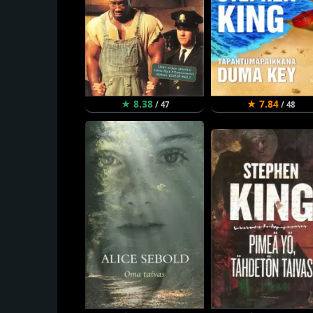
★ 8.38
★ 7.84
/ 47
/ 48