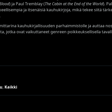
Blood
) ja Paul Tremblay (
The Cabin at the End of the World
). Pa
ellisempia ja itsenäisiä kauhukirjoja, mikä tekee siitä tärk
.
 mittarina kauhukirjallisuuden parhaimmistolle ja auttaa n
oita, jotka ovat vaikuttaneet genreen poikkeuksellisella tavall
ku
,
Kaikki