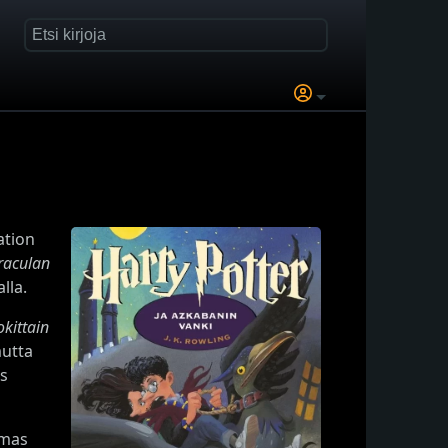
ation
raculan
lla.
kittain
mutta
s
omas