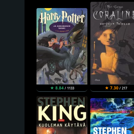
★ 8.84
★ 7.30
/ 1133
/ 217