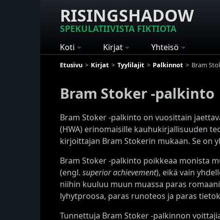
RISINGSHADOW
SPEKULATIIVISTA FIKTIOTA
Koti
Kirjat
Yhteisö
Etusivu
Kirjat
Tyylilajit
Palkinnot
Bram Stok
Bram Stoker -palkinto
Bram Stoker -palkinto on vuosittain jaettav
(HWA) erinomaisille kauhukirjallisuuden teo
kirjoittajan Bram Stokerin mukaan. Se on y
Bram Stoker -palkinto poikkeaa monista muis
(engl.
superior achievement
), eikä vain yhdel
niihin kuuluu muun muassa paras romaani,
lyhytproosa, paras runoteos ja paras tietoki
Tunnettuja Bram Stoker -palkinnon voittaji