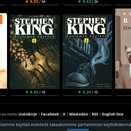
★ 6.50
★ 8.42
/ 34
/ 24
★ 8.40
★ 8.26
/ 15
/ 15
raa meitä:
Uutiskirje
|
Facebook
|
X
|
Mastodon
|
RSS
|
English Site
stomme käyttää evästeitä takaaksemme parhaimman käyttökokemu
Hostingpalvelun tarjoaa
Planeetta Internet Oy
© 1996 - 2026 Risingshadow. Kaikki oikeudet pidätetään.