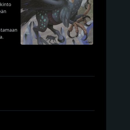
lkinto
eän
ostamaan
a.