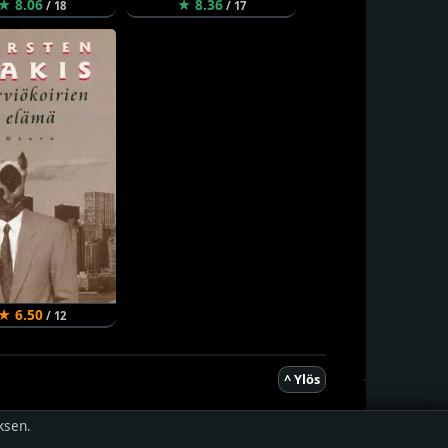
★ 8.06
★ 8.36
/ 18
/ 17
★ 6.50
/ 12
^ Ylös
ksen.