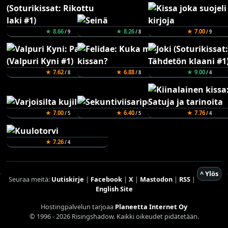
★ 8.66
★ 8.26
★ 7.00
/ 9
/ 8
/ 9
★ 7.62
★ 6.88
★ 9.00
/ 8
/ 8
/ 4
★ 7.00
★ 6.40
★ 7.76
/ 5
/ 5
/ 4
★ 7.26
/ 4
^ Ylös
Seuraa meitä:
Uutiskirje
|
Facebook
|
X
|
Mastodon
|
RSS
|
English Site
Hostingpalvelun tarjoaa
Planeetta Internet Oy
© 1996 - 2026 Risingshadow. Kaikki oikeudet pidätetään.