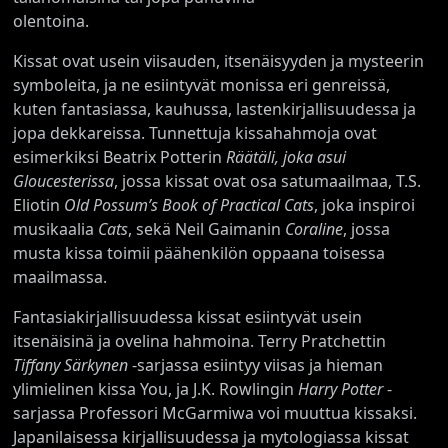
olentoina.
Kissat ovat usein viisauden, itsenäisyyden ja mysteerin
symboleita, ja ne esiintyvät monissa eri genreissä,
kuten fantasiassa, kauhussa, lastenkirjallisuudessa ja
jopa dekkareissa. Tunnettuja kissahahmoja ovat
esimerkiksi Beatrix Potterin
Räätäli, joka asui
Gloucesterissa
, jossa kissat ovat osa satumaailmaa, T.S.
Eliotin
Old Possum’s Book of Practical Cats
, joka inspiroi
musikaalia
Cats
, sekä Neil Gaimanin
Coraline
, jossa
musta kissa toimii päähenkilön oppaana toisessa
maailmassa.
Fantasiakirjallisuudessa kissat esiintyvät usein
itsenäisinä ja ovelina hahmoina. Terry Pratchettin
Tiffany Särkynen
-sarjassa esiintyy viisas ja hieman
ylimielinen kissa You, ja J.K. Rowlingin
Harry Potter
-
sarjassa Professori McGarmiwa voi muuttua kissaksi.
Japanilaisessa kirjallisuudessa ja mytologiassa kissat