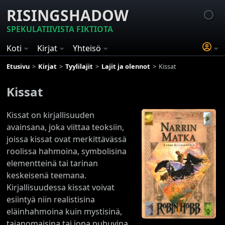
RISINGSHADOW
SPEKULATIIVISTA FIKTIOTA
Koti
Kirjat
Yhteisö
Etusivu
Kirjat
Tyylilajit
Lajit ja olennot
Kissat
Kissat
Kissat on kirjallisuuden
avainsana, joka viittaa teoksiin,
joissa kissat ovat merkittävässä
roolissa hahmoina, symbolisina
elementteinä tai tarinan
keskeisenä teemana.
Kirjallisuudessa kissat voivat
esiintyä niin realistisina
eläinhahmoina kuin mystisinä,
taianomaisina tai jopa puhuvina