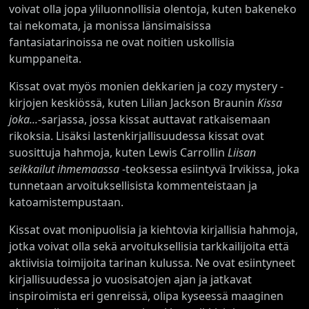
voivat olla jopa yliluonnollisia olentoja, kuten bakeneko
tai nekomata, ja monissa länsimaisissa
fantasiatarinoissa ne ovat noitien uskollisia
kumppaneita.
Kissat ovat myös monien dekkarien ja cozy mystery -
kirjojen keskiössä, kuten Lilian Jackson Braunin
Kissa
joka...
-sarjassa, jossa kissat auttavat ratkaisemaan
rikoksia. Lisäksi lastenkirjallisuudessa kissat ovat
suosittuja hahmoja, kuten Lewis Carrollin
Liisan
seikkailut ihmemaassa
-teoksessa esiintyvä Irvikissa, joka
tunnetaan arvoituksellisista kommenteistaan ja
katoamistempustaan.
Kissat ovat monipuolisia ja kiehtovia kirjallisia hahmoja,
jotka voivat olla sekä arvoituksellisia tarkkailijoita että
aktiivisia toimijoita tarinan kulussa. Ne ovat esiintyneet
kirjallisuudessa jo vuosisatojen ajan ja jatkavat
inspiroimista eri genreissä, olipa kyseessä maaginen