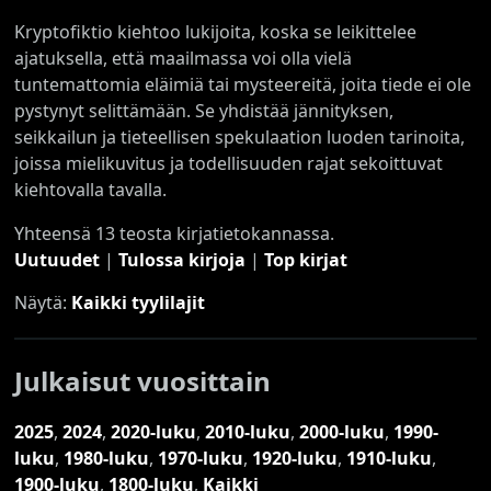
Kryptofiktio kiehtoo lukijoita, koska se leikittelee
ajatuksella, että maailmassa voi olla vielä
tuntemattomia eläimiä tai mysteereitä, joita tiede ei ole
pystynyt selittämään. Se yhdistää jännityksen,
seikkailun ja tieteellisen spekulaation luoden tarinoita,
joissa mielikuvitus ja todellisuuden rajat sekoittuvat
kiehtovalla tavalla.
Yhteensä 13 teosta kirjatietokannassa.
Uutuudet
|
Tulossa kirjoja
|
Top kirjat
Näytä:
Kaikki tyylilajit
Julkaisut vuosittain
2025
,
2024
,
2020-luku
,
2010-luku
,
2000-luku
,
1990-
luku
,
1980-luku
,
1970-luku
,
1920-luku
,
1910-luku
,
1900-luku
,
1800-luku
,
Kaikki