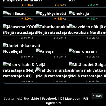
★ 6.50
★ 6.34
★ 8.50
/ 4
/ 3
/ 2
★ 5.00
★ 6.50
★ 8.00
/ 3
/ 2
/ 1
ei arvioita
ei arvioita
ei arvioita
ei arvioita
ei arvioita
ei arvioita
ei arvioita
ei arvioita
ei arvioita
^ Ylös
Seuraa meitä:
Uutiskirje
|
Facebook
|
X
|
Mastodon
|
RSS
|
English Site