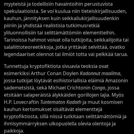
myyteistä ja todellisiin havaintoihin perustuvista
spekulaatioista. Se voi kuulua niin tieteiskirjallisuuden,
kauhun, jännityksen kuin seikkailukirjallisuudenkin
piiriin ja yhdistää realistisia tutkimusretkiä
yliluonnollisiin tai selittämättömiin elementteihin.
Tarinoissa hahmot voivat olla tutkijoita, seikkailijoita tai
salaliittoteoreetikkoja, jotka yrittävät selvittää, ovatko
legendaariset olennot tai ilmiöt totta vai pelkkää tarua.
Tunnettuja kryptofiktiota sivuavia teoksia ovat
esimerkiksi Arthur Conan Doylen
Kadonnut maailma
,
jossa tutkijat löytävät esihistoriallisia eläimiä Amazonin
sademetsistä, sekä Michael Crichtonin
Congo
, jossa
etsitään salaperäistä älykkäiden gorillojen lajia. Myös
H.P. Lovecraftin
Tuntematon Kadath
ja muut kosmisen
kauhun kertomukset sisältävät elementtejä
kryptofiktiosta, sillä niissä tutkitaan selittämättömiä ja
ihmisymmärryksen ulkopuolella olevia olentoja ja
paikkoja.