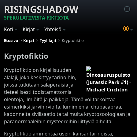
RISINGSHADOW
SPEKULATIIVISTA FIKTIOTA
Koti
Kirjat
Yhteisö
Etusivu
Kirjat
Tyylilajit
Kryptofiktio
Kryptofiktio
Kryptofiktio on kirjallisuuden
alalaji, joka keskittyy tarinoihin,
joissa tutkitaan salaperäisiä ja
tieteellisesti todistamattomia
olentoja, ilmiöitä ja paikkoja. Tämä voi tarkoittaa
esimerkiksi järvihirviöitä, lumimiehiä, chupacabraa,
kadonneita sivilisaatioita tai muita kryptozoologiaan ja
paranormaaleihin mysteereihin liittyviä aiheita.
Kryptofiktio ammentaa usein kansantarinoista,