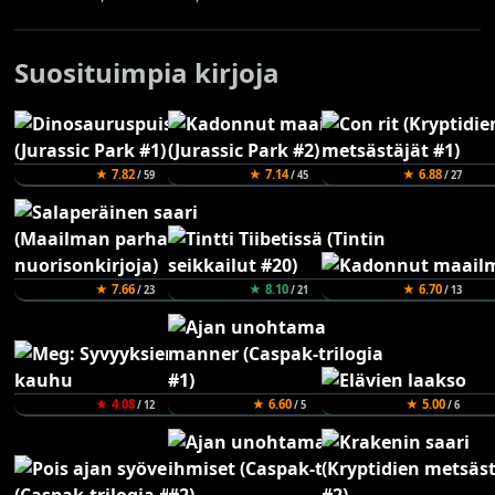
Suosituimpia kirjoja
★ 7.82
★ 7.14
★ 6.88
/ 59
/ 45
/ 27
★ 7.66
★ 8.10
★ 6.70
/ 23
/ 21
/ 13
★ 4.08
★ 6.60
★ 5.00
/ 12
/ 5
/ 6