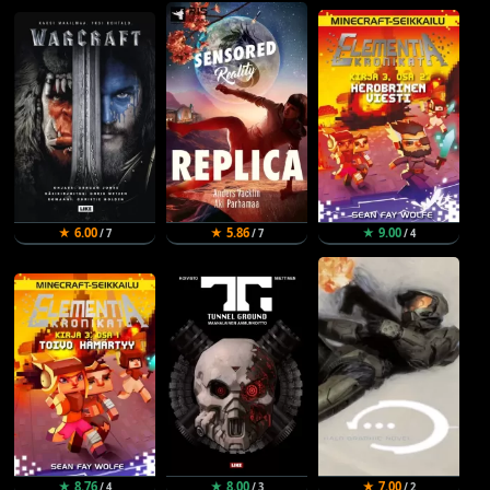
★ 6.00
★ 5.86
★ 9.00
/ 7
/ 7
/ 4
★ 8.76
★ 8.00
★ 7.00
/ 4
/ 3
/ 2