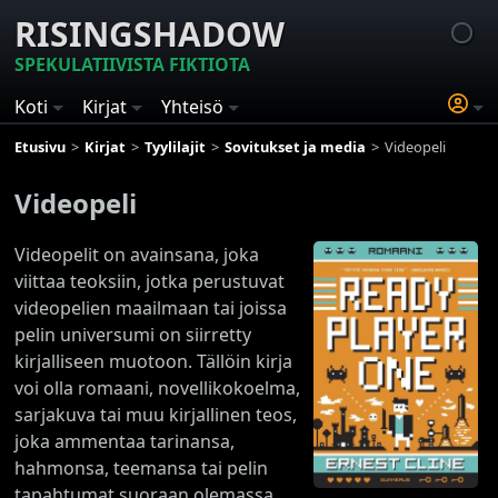
RISINGSHADOW
SPEKULATIIVISTA FIKTIOTA
Koti
Kirjat
Yhteisö
Etusivu
Kirjat
Tyylilajit
Sovitukset ja media
Videopeli
Videopeli
Videopelit on avainsana, joka
viittaa teoksiin, jotka perustuvat
videopelien maailmaan tai joissa
pelin universumi on siirretty
kirjalliseen muotoon. Tällöin kirja
voi olla romaani, novellikokoelma,
sarjakuva tai muu kirjallinen teos,
joka ammentaa tarinansa,
hahmonsa, teemansa tai pelin
tapahtumat suoraan olemassa