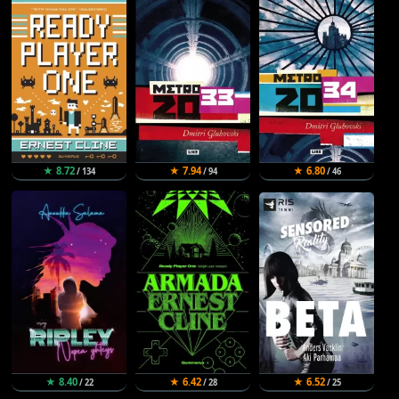
★ 8.72
★ 7.94
★ 6.80
/ 134
/ 94
/ 46
★ 8.40
★ 6.42
★ 6.52
/ 22
/ 28
/ 25