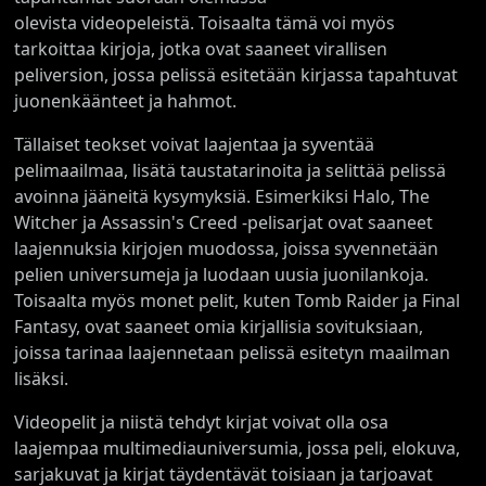
olevista videopeleistä. Toisaalta tämä voi myös
tarkoittaa kirjoja, jotka ovat saaneet virallisen
peliversion, jossa pelissä esitetään kirjassa tapahtuvat
juonenkäänteet ja hahmot.
Tällaiset teokset voivat laajentaa ja syventää
pelimaailmaa, lisätä taustatarinoita ja selittää pelissä
avoinna jääneitä kysymyksiä. Esimerkiksi Halo, The
Witcher ja Assassin's Creed -pelisarjat ovat saaneet
laajennuksia kirjojen muodossa, joissa syvennetään
pelien universumeja ja luodaan uusia juonilankoja.
Toisaalta myös monet pelit, kuten Tomb Raider ja Final
Fantasy, ovat saaneet omia kirjallisia sovituksiaan,
joissa tarinaa laajennetaan pelissä esitetyn maailman
lisäksi.
Videopelit ja niistä tehdyt kirjat voivat olla osa
laajempaa multimediauniversumia, jossa peli, elokuva,
sarjakuvat ja kirjat täydentävät toisiaan ja tarjoavat