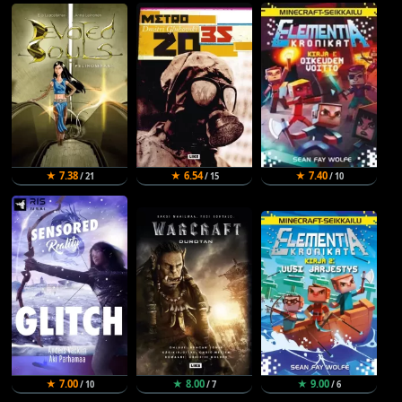
★ 7.38
★ 6.54
★ 7.40
/ 21
/ 15
/ 10
★ 7.00
★ 8.00
★ 9.00
/ 10
/ 7
/ 6