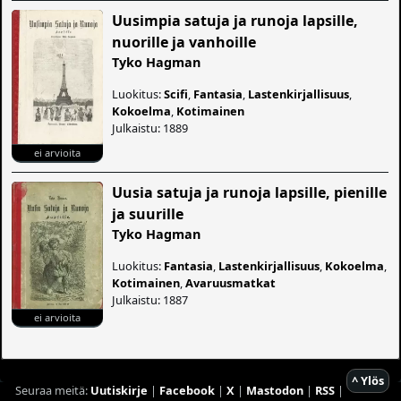
Uusimpia satuja ja runoja lapsille,
nuorille ja vanhoille
Tyko Hagman
Luokitus:
Scifi
,
Fantasia
,
Lastenkirjallisuus
,
Kokoelma
,
Kotimainen
Julkaistu: 1889
ei arvioita
Uusia satuja ja runoja lapsille, pienille
ja suurille
Tyko Hagman
Luokitus:
Fantasia
,
Lastenkirjallisuus
,
Kokoelma
,
Kotimainen
,
Avaruusmatkat
Julkaistu: 1887
ei arvioita
^ Ylös
Seuraa meitä:
Uutiskirje
|
Facebook
|
X
|
Mastodon
|
RSS
|