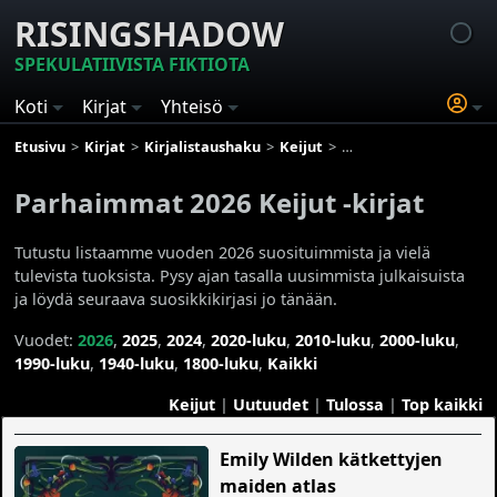
RISINGSHADOW
SPEKULATIIVISTA FIKTIOTA
Koti
Kirjat
Yhteisö
Etusivu
Kirjat
Kirjalistaushaku
Keijut
Parhaimmat 2026 Keijut 
Parhaimmat 2026 Keijut -kirjat
Tutustu listaamme vuoden 2026 suosituimmista ja vielä
tulevista tuoksista. Pysy ajan tasalla uusimmista julkaisuista
ja löydä seuraava suosikkikirjasi jo tänään.
Vuodet:
2026
,
2025
,
2024
,
2020-luku
,
2010-luku
,
2000-luku
,
1990-luku
,
1940-luku
,
1800-luku
,
Kaikki
Keijut
|
Uutuudet
|
Tulossa
|
Top kaikki
Emily Wilden kätkettyjen
maiden atlas