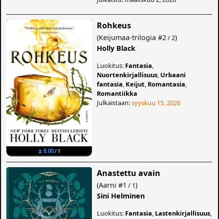
Rohkeus
(
Keijumaa-trilogia
#2
)
/ 2
Holly Black
Luokitus:
Fantasia
,
Nuortenkirjallisuus
,
Urbaani
fantasia
,
Keijut
,
Romantasia
,
Romantiikka
Julkaistaan:
syyskuu 15, 2026
⧗ 8.00
/ 1
Anastettu avain
(
Aarni
#1
)
/ 1
Sini Helminen
Luokitus:
Fantasia
,
Lastenkirjallisuus
,