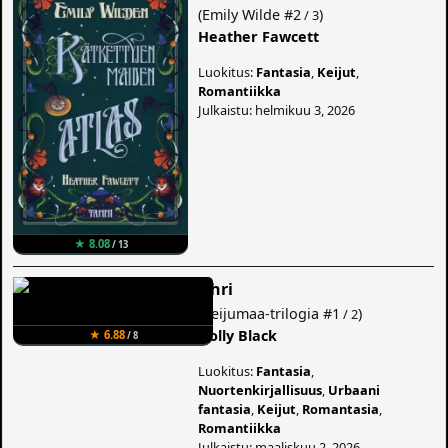
(
Emily Wilde
#2
)
/ 3
Heather Fawcett
Luokitus:
Fantasia
,
Keijut
,
Romantiikka
Julkaistu: helmikuu 3, 2026
★ 8.08
/ 13
Uhri
(
Keijumaa-trilogia
#1
)
/ 2
Holly Black
★ 6.88
/ 8
Luokitus:
Fantasia
,
Nuortenkirjallisuus
,
Urbaani
fantasia
,
Keijut
,
Romantasia
,
Romantiikka
Julkaistu: maaliskuu 2, 2026