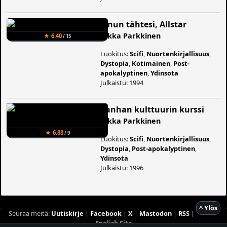
Sinun tähtesi, Allstar
Jukka Parkkinen
★ 6.40
/ 15
Luokitus:
Scifi
,
Nuortenkirjallisuus
,
Dystopia
,
Kotimainen
,
Post-
apokalyptinen
,
Ydinsota
Julkaistu: 1994
Vanhan kulttuurin kurssi
Jukka Parkkinen
★ 6.88
/ 9
Luokitus:
Scifi
,
Nuortenkirjallisuus
,
Dystopia
,
Post-apokalyptinen
,
Ydinsota
Julkaistu: 1996
^ Ylös
Seuraa meitä:
Uutiskirje
|
Facebook
|
X
|
Mastodon
|
RSS
|
English Site