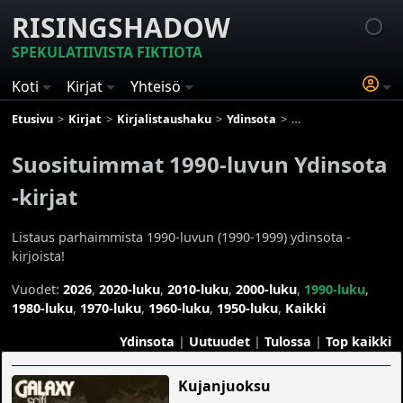
RISINGSHADOW
SPEKULATIIVISTA FIKTIOTA
Koti
Kirjat
Yhteisö
Etusivu
Kirjat
Kirjalistaushaku
Ydinsota
Suosituimmat 1990-lu
Suosituimmat 1990-luvun Ydinsota
-kirjat
Listaus parhaimmista 1990-luvun (1990-1999) ydinsota -
kirjoista!
Vuodet:
2026
,
2020-luku
,
2010-luku
,
2000-luku
,
1990-luku
,
1980-luku
,
1970-luku
,
1960-luku
,
1950-luku
,
Kaikki
Ydinsota
|
Uutuudet
|
Tulossa
|
Top kaikki
Kujanjuoksu