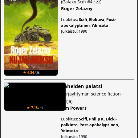
(
Galaxy Scifi
#4
)
/ 22
Roger Zelazny
Luokitus:
Scifi
,
Elokuva
,
Post-
apokalyptinen
,
Ydinsota
Julkaistu: 1990
★ 6.34
/ 26
Paheiden palatsi
(
Kirjayhtymän science fiction -
sarja
)
Tim Powers
★ 7.18
/ 16
Luokitus:
Scifi
,
Philip K. Dick -
palkinto
,
Post-apokalyptinen
,
Ydinsota
Julkaistu: 1990