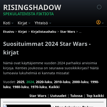
RISINGSHADOW
SPEKULATIIVISTA FIKTIOTA
Koti
Kirjat
Yhteisö
Etusivu
Kirjat
Kirjalistaushaku
Star Wars
Suosituimmat 2024 S
Suosituimmat 2024 Star Wars -
kirjat
Nämä ovat käyttäjiemme vuoden 2024 parhaiksi arvioimia
kirjoja. Kenties joukossa on seuraava suosikkikirjasi? Näitä
lumoavia lukuhelmiä ei kannata missata!
Vuodet:
2025
,
2024
,
2020-luku
,
2010-luku
,
2000-luku
,
1990-
luku
,
1980-luku
,
1970-luku
,
Kaikki
Star Wars
|
Uutuudet
|
Tulossa
|
Top kaikki