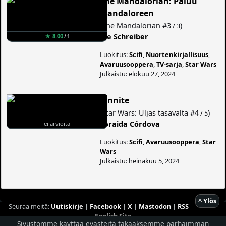
The Mandalorian: Paluu
Mandaloreen
(
The Mandalorian
#3
)
/ 3
Joe Schreiber
★ 8.00
/ 1
Luokitus:
Scifi
,
Nuortenkirjallisuus
,
Avaruusooppera
,
TV-sarja
,
Star Wars
Julkaistu: elokuu 27, 2024
Jännite
(
Star Wars: Uljas tasavalta
#4
)
/ 5
Zoraida Córdova
ei arvioita
Luokitus:
Scifi
,
Avaruusooppera
,
Star
Wars
Julkaistu: heinäkuu 5, 2024
^ Ylös
Seuraa meitä:
Uutiskirje
|
Facebook
|
X
|
Mastodon
|
RSS
|
English Site
Sivustomme käyttää evästeitä takaaksemme parhaimman