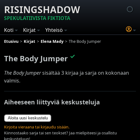
RISINGSHADOW
SPEKULATIIVISTA FIKTIOTA
Koti
Kirjat
Yhteisö
Etusivu
Kirjat
Elena Mady
The Body Jumper
✓
The Body Jumper
The Body Jumper
sisältää 3 kirjaa ja sarja on kokonaan
valmis.
Aiheeseen liittyviä keskusteluja
Aloita uusi keskustelu
Kirjoita vieraana tai kirjaudu sisään.
Kiinnostaako sarja tai sen teokset? Jaa mielipiteesi ja osallistu
keskusteluun!