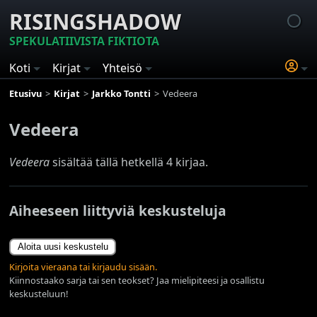
RISINGSHADOW
SPEKULATIIVISTA FIKTIOTA
Koti
Kirjat
Yhteisö
Etusivu
Kirjat
Jarkko Tontti
Vedeera
Vedeera
Vedeera
sisältää tällä hetkellä 4 kirjaa.
Aiheeseen liittyviä keskusteluja
Aloita uusi keskustelu
Kirjoita vieraana tai kirjaudu sisään.
Kiinnostaako sarja tai sen teokset? Jaa mielipiteesi ja osallistu
keskusteluun!