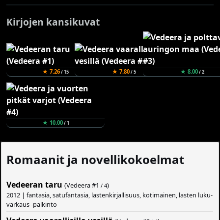
Kirjojen kansikuvat
★ 7.26
★ 7.80
★ 8.00
/ 15
/ 5
/ 2
★ 10.00
/ 1
Romaanit ja novellikokoelmat
Vedeeran taru
(Vedeera #
1
)
/ 4
2012 | fantasia, satufantasia, lastenkirjallisuus, kotimainen, lasten luku-
varkaus -palkinto