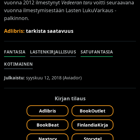
vuonna 2012 ilmestynyt
Vedeeran taru
voitti seuraavana
vuonna ilmestymisestään Lasten LukuVarkaus -
palkinnon.
Adlibris:
tarkista saatavuus
FANTASIA
LASTENKIRJALLISUUS
SATUFANTASIA
KOTIMAINEN
Julkaistu:
syyskuu 12, 2018 (
Aviador
)
Kirjan tilaus
Adlibris
BookOutlet
BookBeat
FinlandiaKirja
Nextory
Storytel