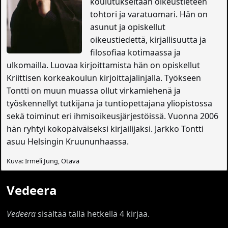
koulutukseltaan oikeustieteen
tohtori ja varatuomari. Hän on
asunut ja opiskellut
oikeustiedettä, kirjallisuutta ja
filosofiaa kotimaassa ja
ulkomailla. Luovaa kirjoittamista hän on opiskellut
Kriittisen korkeakoulun kirjoittajalinjalla. Työkseen
Tontti on muun muassa ollut virkamiehenä ja
työskennellyt tutkijana ja tuntiopettajana yliopistossa
sekä toiminut eri ihmisoikeusjärjestöissä. Vuonna 2006
hän ryhtyi kokopäiväiseksi kirjailijaksi. Jarkko Tontti
asuu Helsingin Kruununhaassa.
Kuva: Irmeli Jung, Otava
Vedeera
Vedeera
sisältää tällä hetkellä 4 kirjaa.