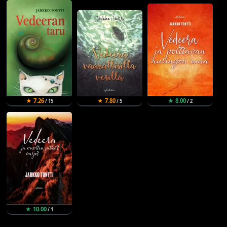
★ 7.26
★ 7.80
★ 8.00
/ 15
/ 5
/ 2
★ 10.00
/ 1