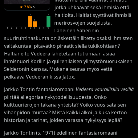
jotka uhkaavat sekä ihmisiä että
★
7.80
/
5
haltioita. Haltiat syyttävät ihmisiä
2
2
1
merirosvojen suojelusta.
1
2
3
4
5
6
7
8
9
10
Läheinen Saherinin
suuriruhtinaskunta on äskettäin liitetty osaksi ihmisten
valtakuntaa; pitävätkö piraatit siellä tukikohtiaan?
Haltianeito Vedeera lähetetään tutkimaan asiaa
ihmisnuori Korilin ja quirenilaisen ylimystönuorukaisen
Selderonin kanssa. Mukana seuraa myös vettä
pelkäävä Vedeeran kissa Jatox.
Jarkko Tontin fantasiaromaani
Vedeera vaarallisilla vesillä
piirtää allegoriaa nykytodellisuudesta. Onko
kulttuurierojen takana yhteistä? Voiko vuosisataisen
vihanpidon murtaa? Mistä kaikki alkoi ja kuka kertoo
historian ja tarinat, joiden varassa nykyisyys lepää?
Jarkko Tontin (s. 1971) edellinen fantasiaromaani,