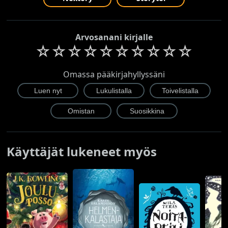
Arvosanani kirjalle
☆
☆
☆
☆
☆
☆
☆
☆
☆
☆
Omassa pääkirjahyllyssäni
Käyttäjät lukeneet myös