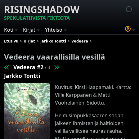
RISINGSHADOW
SPEKULATIIVISTA FIKTIOTA
Koti
Kirjat
Yhteisö
Etusivu
Kirjat
Jarkko Tontti
Vedeera
Vedeera vaarallisilla vesil
Vedeera vaarallisilla vesillä
Vedeera #2
/ 4
Jarkko Tontti
Kuvitus: Kirsi Haapamäki. Kartta:
Ville Karppanen & Matti
Vuohelainen. Sidottu.
Helmisimpukkasaaren sodan
jälkeen ihmisten ja haltioiden
välillä vallitsee hauras rauha.
Mutta merellä vaanivat piraatit,