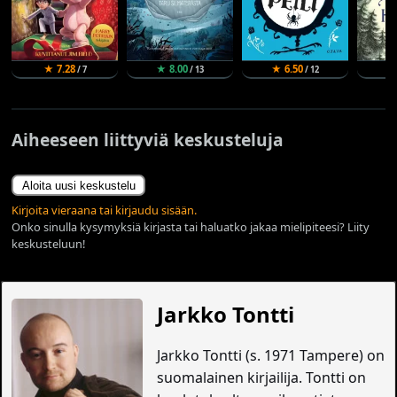
★ 7.28
★ 8.00
★ 6.50
★
/ 7
/ 13
/ 12
Aiheeseen liittyviä keskusteluja
Aloita uusi keskustelu
Kirjoita vieraana tai kirjaudu sisään.
Onko sinulla kysymyksiä kirjasta tai haluatko jakaa mielipiteesi? Liity
keskusteluun!
Jarkko Tontti
Jarkko Tontti (s. 1971 Tampere) on
suomalainen kirjailija. Tontti on