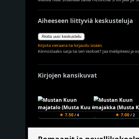
Aiheeseen liittyviä keskusteluja
Aloita uusi keskustelu
Kirjoita vieraana tai kirjaudu sisään.
Kiinnostaako sarja tai sen teokset? Jaa mielipiteesi ja o
Kirjojen kansikuvat
★ 7.50
★ 7.00
/ 4
/ 2
Romaanit ja novellikokoel