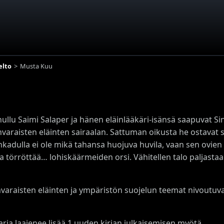
elto
Musta Kuu
ullu Saimi Salaper ja hänen eläinlääkäri-isänsä saapuvat 
varaisten eläinten sairaalan. Sattuman oikusta he ostavat
kadulla ei ole mikä tahansa huojuva huvila, vaan sen ovien 
lla törröttää… lohiskäärmeiden orsi. Vähitellen talo paljastaa
araisten eläinten ja ympäristön suojelun teemat nivoutuvat
 sarja laajenee lisää 1 uuden kirjan julkaisemisen myötä.