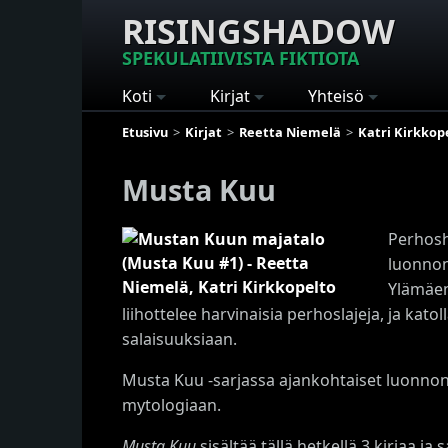
RISINGSHADOW
SPEKULATIIVISTA FIKTIOTA
Koti
Kirjat
Yhteisö
Etusivu
Kirjat
Reetta Niemelä
Katri Kirkkop
Musta Kuu
Perhosh
luonnon
Ylämäen
liihottelee harvinaisia perhoslajeja, ja kato
salaisuuksiaan.
Musta Kuu -sarjassa ajankohtaiset luonnonv
mytologiaan.
Musta Kuu
sisältää tällä hetkellä 3 kirjaa ja