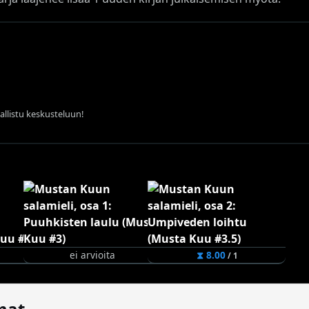
sallistu keskusteluun!
ei arvioita
⧗ 8.00
/ 1
mat