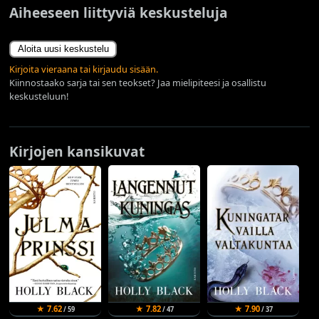
Aiheeseen liittyviä keskusteluja
Aloita uusi keskustelu
Kirjoita vieraana tai kirjaudu sisään.
Kiinnostaako sarja tai sen teokset? Jaa mielipiteesi ja osallistu
keskusteluun!
Kirjojen kansikuvat
★ 7.62
★ 7.82
★ 7.90
/ 59
/ 47
/ 37