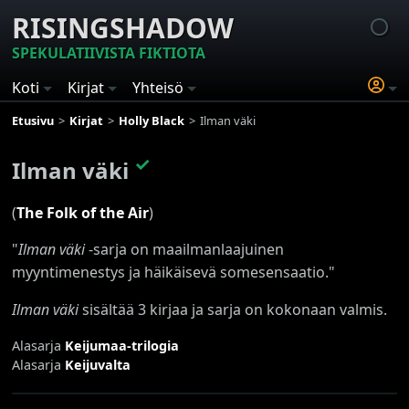
RISINGSHADOW
SPEKULATIIVISTA FIKTIOTA
Koti
Kirjat
Yhteisö
Etusivu
Kirjat
Holly Black
Ilman väki
✓
Ilman väki
(
The Folk of the Air
)
"
Ilman väki
-sarja on maailmanlaajuinen
myyntimenestys ja häikäisevä somesensaatio."
Ilman väki
sisältää 3 kirjaa ja sarja on kokonaan valmis.
Alasarja
Keijumaa-trilogia
Alasarja
Keijuvalta