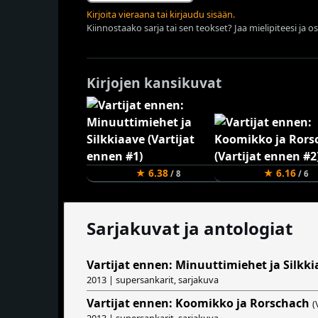
Kirjoita vieraana tai kirjaudu sisään.
Kiinnostaako sarja tai sen teokset? Jaa mielipiteesi ja o
Kirjojen kansikuvat
★ 6.38
★ 6.16
/ 8
/ 6
Sarjakuvat ja antologiat
Vartijat ennen: Minuuttimiehet ja Silkk
2013 | supersankarit, sarjakuva
Vartijat ennen: Koomikko ja Rorschach
(
2013 | supersankarit, sarjakuva