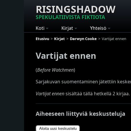
RISINGSHADOW
SPEKULATIIVISTA FIKTIOTA
Koti
Kirjat
Yhteisö
Etusivu
Kirjat
Darwyn Cooke
Vartijat ennen
Vartijat ennen
(
Before Watchmen
)
Sarjakuvan suomentaminen jätettiin keske
Vartijat ennen
sisältää tällä hetkellä 2 kirjaa.
Aiheeseen liittyviä keskusteluja
Aloita uusi keskustelu