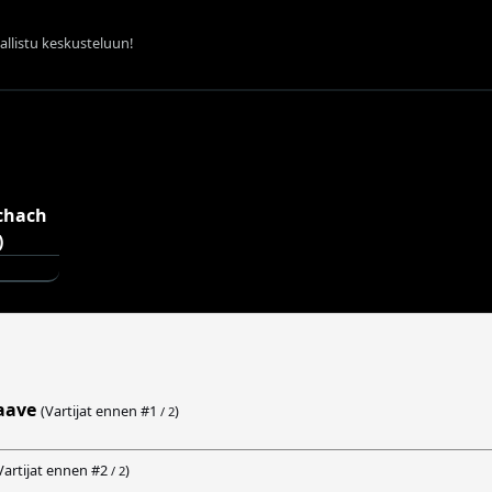
sallistu keskusteluun!
iaave
(Vartijat ennen #
1
)
/ 2
Vartijat ennen #
2
)
/ 2