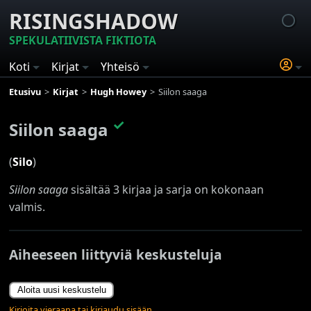
RISINGSHADOW
SPEKULATIIVISTA FIKTIOTA
Koti
Kirjat
Yhteisö
Etusivu
Kirjat
Hugh Howey
Siilon saaga
✓
Siilon saaga
(
Silo
)
Siilon saaga
sisältää 3 kirjaa ja sarja on kokonaan
valmis.
Aiheeseen liittyviä keskusteluja
Aloita uusi keskustelu
Kirjoita vieraana tai kirjaudu sisään.