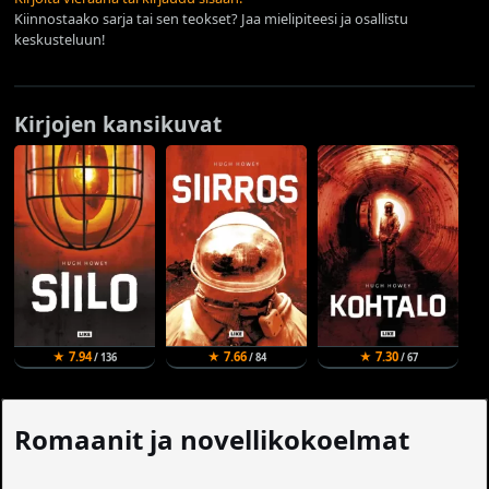
Kiinnostaako sarja tai sen teokset? Jaa mielipiteesi ja osallistu
keskusteluun!
Kirjojen kansikuvat
★ 7.94
★ 7.66
★ 7.30
/ 136
/ 84
/ 67
Romaanit ja novellikokoelmat