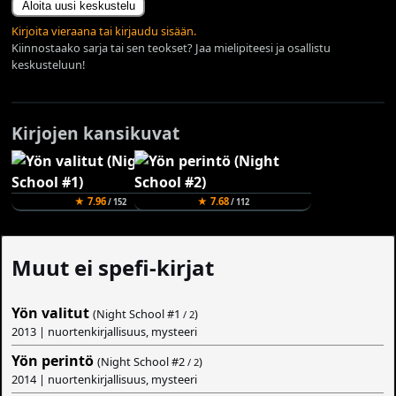
Aloita uusi keskustelu
Kirjoita vieraana tai kirjaudu sisään.
Kiinnostaako sarja tai sen teokset? Jaa mielipiteesi ja osallistu
keskusteluun!
Kirjojen kansikuvat
★ 7.96
★ 7.68
/ 152
/ 112
Muut ei spefi-kirjat
Yön valitut
(Night School #
1
)
/ 2
2013 | nuortenkirjallisuus, mysteeri
Yön perintö
(Night School #
2
)
/ 2
2014 | nuortenkirjallisuus, mysteeri