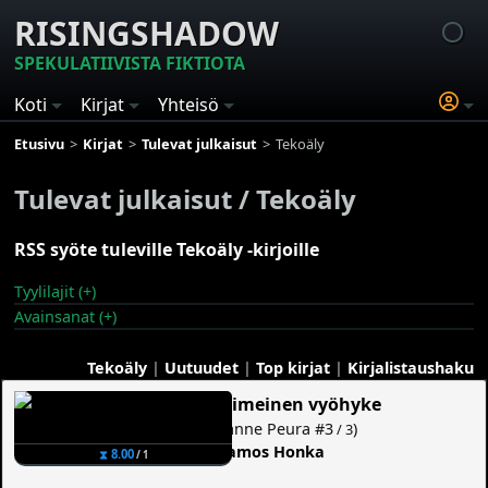
RISINGSHADOW
SPEKULATIIVISTA FIKTIOTA
Koti
Kirjat
Yhteisö
Etusivu
Kirjat
Tulevat julkaisut
Tekoäly
Tulevat julkaisut / Tekoäly
RSS syöte tuleville Tekoäly -kirjoille
Tyylilajit (+)
Avainsanat (+)
Tekoäly
|
Uutuudet
|
Top kirjat
|
Kirjalistaushaku
Viimeinen vyöhyke
(
Janne Peura
#3
)
/ 3
Aamos Honka
⧗ 8.00
/ 1