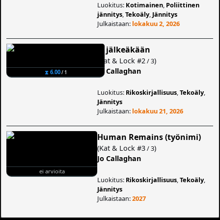
Luokitus:
Kotimainen
,
Poliittinen
jännitys
,
Tekoäly
,
Jännitys
Julkaistaan:
lokakuu 2, 2026
Ei jälkeäkään
(
Kat & Lock
#2
)
/ 3
Jo Callaghan
⧗ 6.00
/ 1
Luokitus:
Rikoskirjallisuus
,
Tekoäly
,
Jännitys
Julkaistaan:
lokakuu 21, 2026
Human Remains (työnimi)
(
Kat & Lock
#3
)
/ 3
Jo Callaghan
ei arvioita
Luokitus:
Rikoskirjallisuus
,
Tekoäly
,
Jännitys
Julkaistaan:
2027