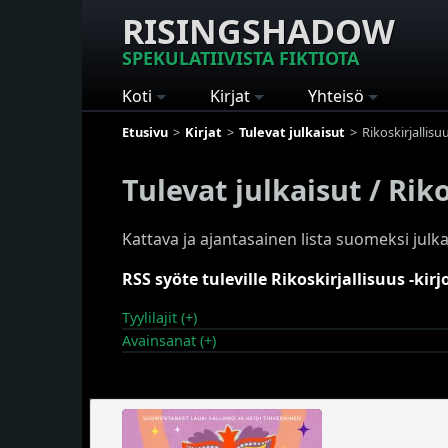
RISINGSHADOW
SPEKULATIIVISTA FIKTIOTA
Koti
Kirjat
Yhteisö
Etusivu
Kirjat
Tulevat julkaisut
Rikoskirjallisu
Tulevat julkaisut / Rik
Kattava ja ajantasainen lista suomeksi julkai
RSS syöte tuleville Rikoskirjallisuus -kirjo
Tyylilajit (+)
Avainsanat (+)