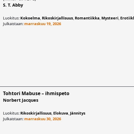
S. T. Abby
Luokitus:
Kokoelma
,
Rikoskirjallisuus
,
Romantiikka
,
Mysteeri
,
Erotiik
Julkaistaan:
marraskuu 19, 2026
Tohtori Mabuse – ihmispeto
Norbert Jacques
Luokitus:
Rikoskirjallisuus
,
Elokuva
,
Jännitys
Julkaistaan:
marraskuu 30, 2026