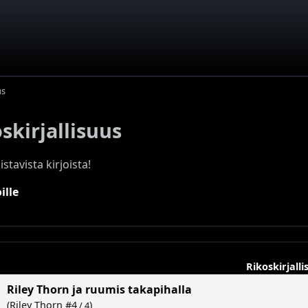
us
oskirjallisuus
stavista kirjoista!
ille
Rikoskirjalli
Riley Thorn ja ruumis takapihalla
(
Riley Thorn
#4
)
/ 4