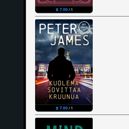
⧗ 7.00
/ 1
⧗ 7.00
/ 1