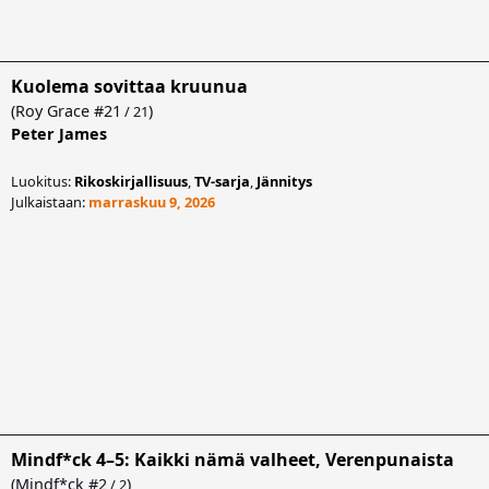
Kuolema sovittaa kruunua
(
Roy Grace
#21
)
/ 21
Peter James
Luokitus:
Rikoskirjallisuus
,
TV-sarja
,
Jännitys
Julkaistaan:
marraskuu 9, 2026
Mindf*ck 4–5: Kaikki nämä valheet, Verenpunaista
(
Mindf*ck
#2
)
/ 2