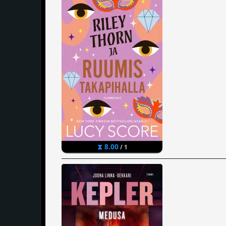
⧗ 8.00
/ 1