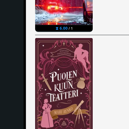
⧗ 6.00
/ 1