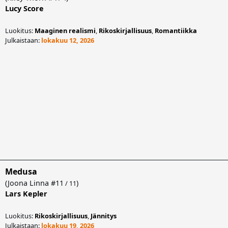
Lucy Score
Luokitus:
Maaginen realismi
,
Rikoskirjallisuus
,
Romantiikka
Julkaistaan:
lokakuu 12, 2026
Medusa
(
Joona Linna
#11
)
/ 11
Lars Kepler
Luokitus:
Rikoskirjallisuus
,
Jännitys
Julkaistaan:
lokakuu 19, 2026