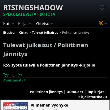
RISINGSHADOW
SPEKULATIIVISTA FIKTIOTA
Koti
Kirjat
Yhteisö
Etusivu
Kirjat
Tulevat julkaisut
Poliittinen jännitys
Tulevat julkaisut / Poliittinen
Jännitys
RSS syöte tuleville Poliittinen jännitys -kirjoille
Tyylilajit (+)
Avainsanat (+)
Poliittinen jännitys
|
Uutuudet
|
Top kirjat
|
Kirjalistaushaku
Viimeinen vyöhyke