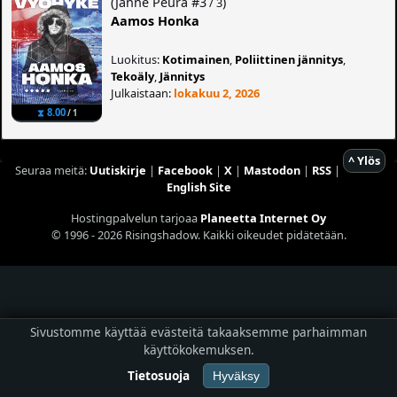
(
Janne Peura
#3
)
/ 3
Aamos Honka
Luokitus:
Kotimainen
,
Poliittinen jännitys
,
Tekoäly
,
Jännitys
Julkaistaan:
lokakuu 2, 2026
⧗ 8.00
/ 1
^ Ylös
Seuraa meitä:
Uutiskirje
|
Facebook
|
X
|
Mastodon
|
RSS
|
English Site
Hostingpalvelun tarjoaa
Planeetta Internet Oy
© 1996 - 2026 Risingshadow. Kaikki oikeudet pidätetään.
Sivustomme käyttää evästeitä takaaksemme parhaimman
käyttökokemuksen.
Tietosuoja
Hyväksy