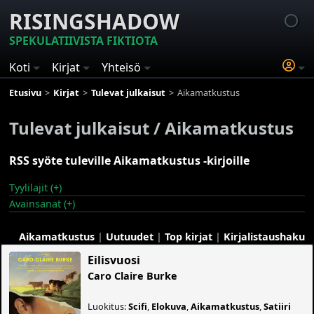
RISINGSHADOW
SPEKULATIIVISTA FIKTIOTA
Koti
Kirjat
Yhteisö
Etusivu
Kirjat
Tulevat julkaisut
Aikamatkustus
Tulevat julkaisut / Aikamatkustus
RSS syöte tuleville Aikamatkustus -kirjoille
Tyylilajit (+)
Avainsanat (+)
Aikamatkustus
|
Uutuudet
|
Top kirjat
|
Kirjalistaushaku
Eilisvuosi
Caro Claire Burke
Luokitus:
Scifi
,
Elokuva
,
Aikamatkustus
,
Satiiri