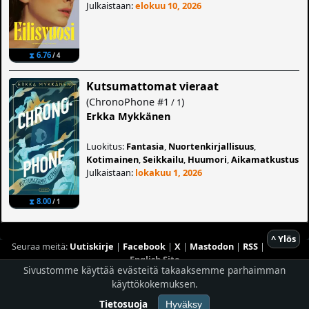
Julkaistaan:
elokuu 10, 2026
⧗ 6.76
/ 4
Kutsumattomat vieraat
(
ChronoPhone
#1
)
/ 1
Erkka Mykkänen
Luokitus:
Fantasia
,
Nuortenkirjallisuus
,
Kotimainen
,
Seikkailu
,
Huumori
,
Aikamatkustus
Julkaistaan:
lokakuu 1, 2026
⧗ 8.00
/ 1
^ Ylös
Seuraa meitä:
Uutiskirje
|
Facebook
|
X
|
Mastodon
|
RSS
|
English Site
Sivustomme käyttää evästeitä takaaksemme parhaimman
Hostingpalvelun tarjoaa
Planeetta Internet Oy
käyttökokemuksen.
© 1996 - 2026 Risingshadow. Kaikki oikeudet pidätetään.
Tietosuoja
Hyväksy