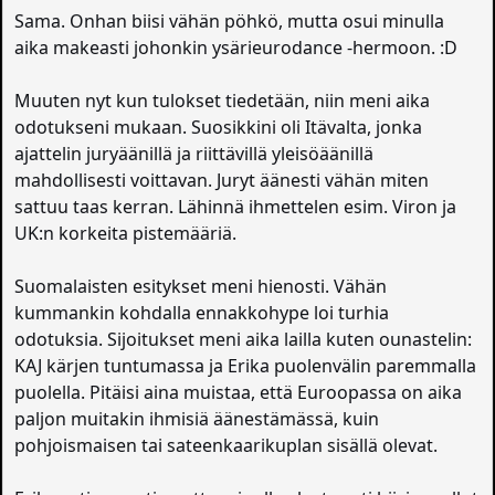
Sama. Onhan biisi vähän pöhkö, mutta osui minulla
aika makeasti johonkin ysärieurodance -hermoon. :D
Muuten nyt kun tulokset tiedetään, niin meni aika
odotukseni mukaan. Suosikkini oli Itävalta, jonka
ajattelin juryäänillä ja riittävillä yleisöäänillä
mahdollisesti voittavan. Juryt äänesti vähän miten
sattuu taas kerran. Lähinnä ihmettelen esim. Viron ja
UK:n korkeita pistemääriä.
Suomalaisten esitykset meni hienosti. Vähän
kummankin kohdalla ennakkohype loi turhia
odotuksia. Sijoitukset meni aika lailla kuten ounastelin:
KAJ kärjen tuntumassa ja Erika puolenvälin paremmalla
puolella. Pitäisi aina muistaa, että Euroopassa on aika
paljon muitakin ihmisiä äänestämässä, kuin
pohjoismaisen tai sateenkaarikuplan sisällä olevat.