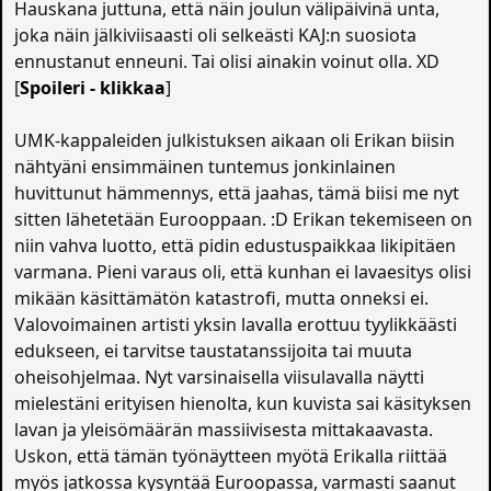
Hauskana juttuna, että näin joulun välipäivinä unta,
joka näin jälkiviisaasti oli selkeästi KAJ:n suosiota
ennustanut enneuni. Tai olisi ainakin voinut olla. XD
[
Spoileri - klikkaa
]
UMK-kappaleiden julkistuksen aikaan oli Erikan biisin
nähtyäni ensimmäinen tuntemus jonkinlainen
huvittunut hämmennys, että jaahas, tämä biisi me nyt
sitten lähetetään Eurooppaan. :D Erikan tekemiseen on
niin vahva luotto, että pidin edustuspaikkaa likipitäen
varmana. Pieni varaus oli, että kunhan ei lavaesitys olisi
mikään käsittämätön katastrofi, mutta onneksi ei.
Valovoimainen artisti yksin lavalla erottuu tyylikkäästi
edukseen, ei tarvitse taustatanssijoita tai muuta
oheisohjelmaa. Nyt varsinaisella viisulavalla näytti
mielestäni erityisen hienolta, kun kuvista sai käsityksen
lavan ja yleisömäärän massiivisesta mittakaavasta.
Uskon, että tämän työnäytteen myötä Erikalla riittää
myös jatkossa kysyntää Euroopassa, varmasti saanut