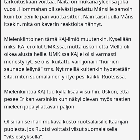
tarkoituskaan voittaa. Näitä on mukana yleensä joka
vuosi. Hommahan oli selvästi pedattu Månsille samoin
kuin Loreenille pari vuotta sitten. Näin taisi luulla Måns
itsekin, mitä on kaverin reaktioita nähnyt.
Mielenkiintoinen tämä KAJ-ilmiö muutenkin. Kysellään
miksi KAJ ei ollut UMK:ssa, mutta uskon että Mello oli
oikea alusta heille. UMK:ssa KAJ ei olisi varmasti
menestynyt. Se olisi kuitattu vain jonain "hurrien
saunapelleilynä" tms. Nyt meillä kuitenkin hypetetään
sitä, miten suomalainen yhtye pesi kaikki Ruotsissa.
Mielenkiintoa KAJ tuo kyllä lisää viisuihin. Uskon, että
pesee Erikan varsinkin kun näkyi olevan myös raatien
mieleen jopa yllättävän paljon.
Olisihan se ihan mukava kosto ruotsalaisille Käärijän
puolesta, jos Ruotsi voittaisi viisut suomalaisella
"vitsiesityksellä".