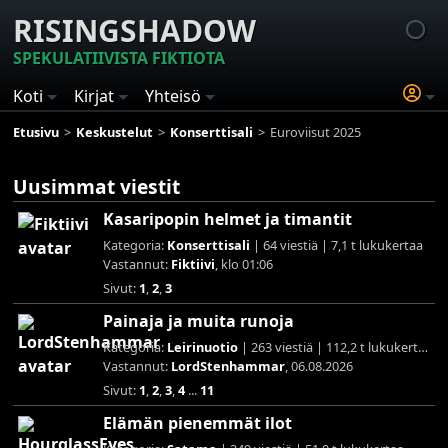
RISINGSHADOW
SPEKULATIIVISTA FIKTIOTA
Koti
Kirjat
Yhteisö
Etusivu
Keskustelut
Konserttisali
Euroviisut 2025
Uusimmat viestit
Kasaripopin helmet ja timantit
Kategoria:
Konserttisali
| 64 viestiä | 7,1 t lukukertaa
Vastannut:
Fiktiivi
, klo 01:06
Sivut:
1
,
2
,
3
Painaja ja muita runoja
Kategoria:
Leirinuotio
| 263 viestiä | 112,2 t lukukertaa
Vastannut:
LordStenhammar
, 06.08.2026
Sivut:
1
,
2
,
3
,
4
...
11
Elämän pienemmät ilot