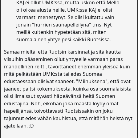
KAJ ei ollut UMK:ssa, mutta uskon että Mello
oli oikea alusta heille. UMK:ssa KAJ ei olisi
varmasti menestynyt. Se olisi kuitattu vain
jonain "hurrien saunapelleilynä" tms. Nyt
meillä kuitenkin hypetetään sitä, miten
suomalainen yhtye pesi kaikki Ruotsissa.
Samaa mieltä, että Ruotsin karsinnat ja sitä kautta
viisuihin pääseminen ollut yhtyeelle varmaan paras
mahdollinen reitti, tavoittaneet enemmän yleisöä kuin
mitä pelkästään UMK:sta tai edes Suomea
edustaessaan olisivat saaneet. "Miinuksena", että ovat
jääneet paitsi kokemuksesta, kuinka osa suomalaisista
olisi ilmaissut syvästi häpeävänsä heitä Suomen
edustajina. Noh, eiköhän joka maasta löydy omat
häpeilijänsä, toivottavasti Ruotsissakin on joku
tajunnut edes vähän kauhistua, että mitähän heistä nyt
ajatellaan. :D