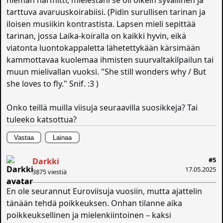
tarttuva avaruuskoirabiisi. (Pidin surullisen tarinan ja
iloisen musiikin kontrastista. Lapsen mieli sepittää
tarinan, jossa Laika-koiralla on kaikki hyvin, eikä
viatonta luontokappaletta lähetettykään kärsimään
kammottavaa kuolemaa ihmisten suurvaltakilpailun tai
muun mielivallan vuoksi. "She still wonders why / But
she loves to fly." Snif. :3 )
Onko teillä muilla viisuja seuraavilla suosikkeja? Tai
tuleeko katsottua?
Vastaa
Lainaa
#5
Darkki
17.05.2025
3875 viestiä
En ole seurannut Euroviisuja vuosiin, mutta ajattelin
tänään tehdä poikkeuksen. Onhan tilanne aika
poikkeuksellinen ja mielenkiintoinen – kaksi