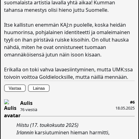
suomalaista artistia lavalla yhtä aikaa! Kumman
tahansa menestys olisi hieno juttu Suomelle.
Itse kallistun enemmän KAJ:n puolelle, koska heidän
huumorinsa, pohjalainen identiteetti ja omaleimainen
tyyli on ihan piristävä ruiske kisoihin. On ollut hauska
nähdä, miten he ovat onnistuneet tuomaan
omannäköisensä jutun näin isoon kisaan.
Erikalla on toki vahva lavaesiintyminen, mutta UMK:ssa
toivoin voittoa Goldielocksille, mutta näillä mennään.
Vastaa
Lainaa
#6
Aulis
18.05.2025
76 viestiä
Hiistu (17. toukokuuta 2025)
Irlannin
karsiutuminen hieman harmitti,