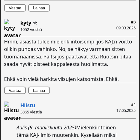
Vastaa
Lainaa
#3
kyty
☆
09.03.2025
1052 viestiä
Hmm, asiasta tulee mielenkiintoisempi jos KAJ:n voitto
olikin puhdas vahinko. No, se näkyy varmaan sitten
tuomariäänissä. Paitsi jos päättävät että Ruotsin pitää
saada hyvät pisteet kappaleesta huolimatta.
Ehkä voin vielä harkita viisujen katsomista. Ehkä.
Vastaa
Lainaa
#4
Hiistu
17.05.2025
3865 viestiä
Aulis (9. maaliskuuta 2025)
Mielenkiintoinen
tämä KAJ-ilmiö muutenkin. Kysellään miksi