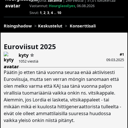
Kategoria:
Satama
| 249 viestiä | 51,0 t lukukertaa
Vastannut:
HourglassEyes
, 06.08.2026
Sivut:
1
,
2
,
3
,
4
...
10
Risingshadow
Keskustelut
Konserttisali
Euroviisut 2025
#1
kyty
☆
09.03.2025
1052 viestiä
Päätin jo etten tänä vuonna seuraa enää aktiivisesti
Euroviisuja, mutta sen verran möngin sanomaan että
olen melko varma että KAJ saa tänä vuonna paljon
virallisia tuomariääniä vaikka onkin ns. vitsikappale.
Aiemmin, jos Lordia ei lasketa, vitsikappaleet - tai
mikään mikä ei kuulosta hittigeneraattorista tulleelta -
eivät ole olleet ammattilaisilla suuressa huudossa
vaikka yleisö onkin niistä pitänyt.