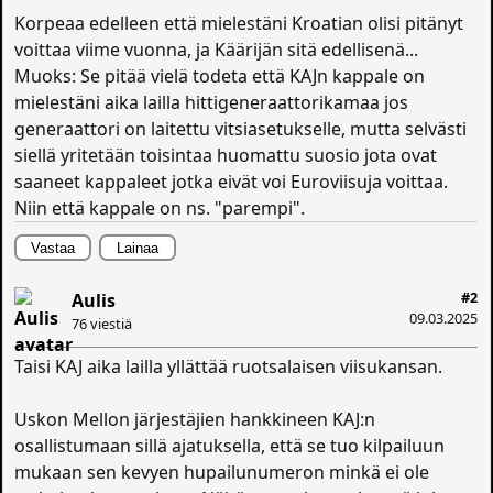
Korpeaa edelleen että mielestäni Kroatian olisi pitänyt
voittaa viime vuonna, ja Käärijän sitä edellisenä...
Muoks: Se pitää vielä todeta että KAJn kappale on
mielestäni aika lailla hittigeneraattorikamaa jos
generaattori on laitettu vitsiasetukselle, mutta selvästi
siellä yritetään toisintaa huomattu suosio jota ovat
saaneet kappaleet jotka eivät voi Euroviisuja voittaa.
Niin että kappale on ns. "parempi".
Vastaa
Lainaa
#2
Aulis
09.03.2025
76 viestiä
Taisi KAJ aika lailla yllättää ruotsalaisen viisukansan.
Uskon Mellon järjestäjien hankkineen KAJ:n
osallistumaan sillä ajatuksella, että se tuo kilpailuun
mukaan sen kevyen hupailunumeron minkä ei ole