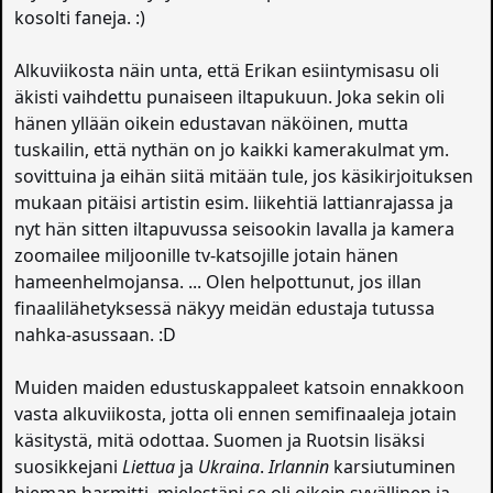
kosolti faneja. :)
Alkuviikosta näin unta, että Erikan esiintymisasu oli
äkisti vaihdettu punaiseen iltapukuun. Joka sekin oli
hänen yllään oikein edustavan näköinen, mutta
tuskailin, että nythän on jo kaikki kamerakulmat ym.
sovittuina ja eihän siitä mitään tule, jos käsikirjoituksen
mukaan pitäisi artistin esim. liikehtiä lattianrajassa ja
nyt hän sitten iltapuvussa seisookin lavalla ja kamera
zoomailee miljoonille tv-katsojille jotain hänen
hameenhelmojansa. ... Olen helpottunut, jos illan
finaalilähetyksessä näkyy meidän edustaja tutussa
nahka-asussaan. :D
Muiden maiden edustuskappaleet katsoin ennakkoon
vasta alkuviikosta, jotta oli ennen semifinaaleja jotain
käsitystä, mitä odottaa. Suomen ja Ruotsin lisäksi
suosikkejani
Liettua
ja
Ukraina
.
Irlannin
karsiutuminen
hieman harmitti, mielestäni se oli oikein syvällinen ja