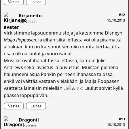
Vastaa
Lainaa
#12
Kirjaneito
15.10.2013
567 viestiä
Virkistimme lapsuudenmuistoja ja katsoimme Disneyn
Maija Poppasen
. Ja eihän siitä leffasta voi olla pitämättä,
ainakaan kun on katsonut sen niin monta kertaa, että
osaa ulkoa laulut ja vuorosanat.
Musiikit ovat ihanat tässä leffassa, samoin Julie
Andrews sekä lavastus ja puvustus. Muistan pienenä
halunneeni asua Pankin perheen ihanassa talossa,
enkä voi väittää vastaan vieläkään. Ja Maija Poppasen
vaatteita lainaisin mielelläni.
Laulut soivat kyllä
päässä loppupäivän...
Vastaa
Lainaa
#13
Dragonil
16.10.2013
112 viestiä