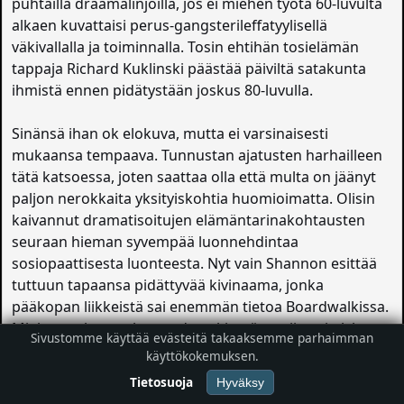
puhtailla draamalinjoilla, jos ei miehen työtä 60-luvulta
alkaen kuvattaisi perus-gangsterileffatyylisellä
väkivallalla ja toiminnalla. Tosin ehtihän tosielämän
tappaja Richard Kuklinski päästää päiviltä satakunta
ihmistä ennen pidätystään joskus 80-luvulla.
Sinänsä ihan ok elokuva, mutta ei varsinaisesti
mukaansa tempaava. Tunnustan ajatusten harhailleen
tätä katsoessa, joten saattaa olla että multa on jäänyt
paljon nerokkaita yksityiskohtia huomioimatta. Olisin
kaivannut dramatisoitujen elämäntarinakohtausten
seuraan hieman syvempää luonnehdintaa
sosiopaattisesta luonteesta. Nyt vain Shannon esittää
tuttuun tapaansa pidättyvää kivinaama, jonka
pääkopan liikkeistä sai enemmän tietoa Boardwalkissa.
Miehen ankeasta lapsuudestakin näytettiin vain lyhyt
Sivustomme käyttää evästeitä takaaksemme parhaimman
flashback, ja sen pitäisi selittää koko aikuisiän
käyttökokemuksen.
persoonallisuus.
Tietosuoja
Hyväksy