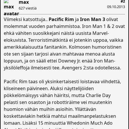
#2
max
09.10.2013
627 viestiä
Viimeksi katsottuja..
Pacific Rim
ja
Iron Man 3
olivat
molemmat vuoden parhaimmistoa. Iron Man 1 & 2 ovat
ehkä vähiten suosikkejani näistä uusista Marvel-
elokuvista. Terroristimätkintä ei jotenkin uppoa, vaikka
amerikkalaisuutta fanitankin. Kolmosen humoristinen
ote sen sijaan tarjosi aivan mahtavaa menoa alusta
loppuun, ja on sääli ettei Downey Jr. enää Iron Man-
yksilöleffoja ilmeisesti tee. Avengers 2:sta odotellessa.
Pacific Rim taas oli yksinkertaisesti loistavaa viihdettä,
kliseineen päivineen. Aluksi näyttelijöiden
pökkelömäisyys vähän häiritsi, mutta Charlie Day
pelasti sen osaston ja robottiräime vei muutenkin
huomion vähän muihin asioihin. Yllättävän
koskettaviakin hetkiä mahtui maailmanpelastuksen
lomaan. Lisäksi 15 minuuttia Whedonin Much Ado