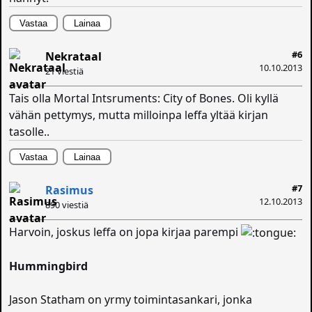
Vastaa
Lainaa
#6
Nekrataal
10.10.2013
21 viestiä
Tais olla Mortal Intsruments: City of Bones. Oli kyllä
vähän pettymys, mutta milloinpa leffa yltää kirjan
tasolle..
Vastaa
Lainaa
#7
Rasimus
12.10.2013
890 viestiä
Harvoin, joskus leffa on jopa kirjaa parempi
Hummingbird
Jason Statham on yrmy toimintasankari, jonka