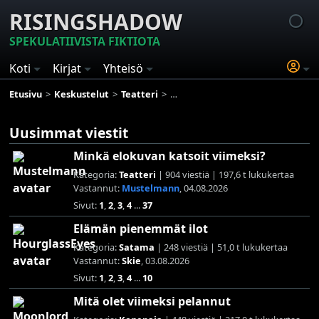
RISINGSHADOW
SPEKULATIIVISTA FIKTIOTA
Koti
Kirjat
Yhteisö
Etusivu
Keskustelut
Teatteri
Minkä elokuvan katsoit viimeksi?
Uusimmat viestit
Minkä elokuvan katsoit viimeksi?
Kategoria:
Teatteri
| 904 viestiä | 197,6 t lukukertaa
Vastannut:
Mustelmann
, 04.08.2026
Sivut:
1
,
2
,
3
,
4
...
37
Elämän pienemmät ilot
Kategoria:
Satama
| 248 viestiä | 51,0 t lukukertaa
Vastannut:
Skie
, 03.08.2026
Sivut:
1
,
2
,
3
,
4
...
10
Mitä olet viimeksi pelannut