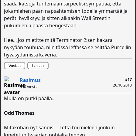
saada katsoja tuntemaan tarpeeksi sympatiaa, että
jokamiehen pään napsahtamisen todella ymmärtää ja
peräti hyväksyy. Ja sitten alkaakin Wall Streetin
pukumiehiä päästä hengestään.
Hee... Jos mietitte mitä Terminator 2:sen kakara
nykyään touhuaa, niin tässä leffassa se esittää Purcellin
hyväsydämistä kaveria.
Vastaa
Lainaa
#17
Rasimus
26.10.2013
890 viestiä
Mulla on putki päällä...
Odd Thomas
Mitäköhän nyt sanoisi... Leffa toi mieleen jonkun
lopetetun tv-sarjan pohjalta tehdyn