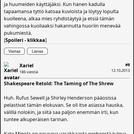
ja huumeiden käyttäjäksi. Kun hänen kadulla
tapaamansa tyttö katoaa kuvioista ja löytyy lopulta
kuolleena, alkaa mies ryhdistäytyä ja etsiä tämän
vahingossa kuoliaaksi hakannutta huoriin menevää
pukumiestä.
[
Spoileri - klikkaa
]
Vastaa
Lainaa
#8
Xariel
12.10.2013
186 viestiä
Shakespeare Retold: The Taming of The Shrew
Huh. Rufus Sewell ja Shirley Henderson pääosissa
pelastivat tämän elokuvan. Se oli itse asiassa hauska,
välillä nolokin, ja siitä saa paljon enemmän irti, kun
tuntee alkuperäisen tarinan.
Kate Minola on nouseva varakkaasta perheestä tuleva