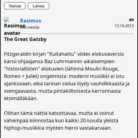
Vastaa
Lainaa
#9
Rasimus
12.10.2013
890 viestiä
The Great Gatsby
Fitzgeraldin kirjan "Kultahattu" viides elokuvaversio
kärsii ohjaajansa Baz Luhrmannin aikaisempien
"historiallisten" elokuvien (lähinnä Moulin Rouge,
Romeo + Juliet) ongelmista: moderni musiikki ei istu
ajankuvaan, eikä tarinan sielua löydy vauhdikkaasta ja
svengaavasta, mutta pintakiiltoisesta kerronnasta
etsimälläkään.
Olihan tämä nättiä katsottavaa, mutta ei voinut
vähempää kiinnostaa kun kaikki 20-luvulla yleistä
hiphop-musiikkia myöten hieroi vastakarvaan.