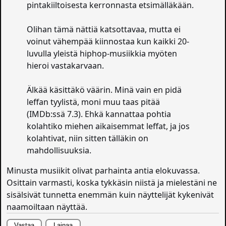
pintakiiltoisesta kerronnasta etsimälläkään.
Olihan tämä nättiä katsottavaa, mutta ei
voinut vähempää kiinnostaa kun kaikki 20-
luvulla yleistä hiphop-musiikkia myöten
hieroi vastakarvaan.
Älkää käsittäkö väärin. Minä vain en pidä
leffan tyylistä, moni muu taas pitää
(IMDb:ssä 7.3). Ehkä kannattaa pohtia
kolahtiko miehen aikaisemmat leffat, ja jos
kolahtivat, niin sitten tälläkin on
mahdollisuuksia.
Minusta musiikit olivat parhainta antia elokuvassa.
Osittain varmasti, koska tykkäsin niistä ja mielestäni ne
sisälsivät tunnetta enemmän kuin näyttelijät kykenivät
naamoiltaan näyttää.
Vastaa
Lainaa