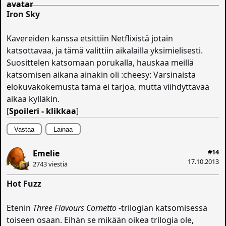
Iron Sky
Kavereiden kanssa etsittiin Netflixistä jotain
katsottavaa, ja tämä valittiin aikalailla yksimielisesti.
Suosittelen katsomaan porukalla, hauskaa meillä
katsomisen aikana ainakin oli :cheesy: Varsinaista
elokuvakokemusta tämä ei tarjoa, mutta viihdyttävää
aikaa kylläkin.
[
Spoileri - klikkaa
]
Vastaa
Lainaa
#14
Emelie
17.10.2013
2743 viestiä
Hot Fuzz
Etenin
Three Flavours Cornetto
-trilogian katsomisessa
toiseen osaan. Eihän se mikään oikea trilogia ole,