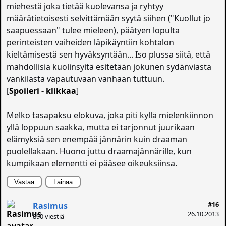
miehestä joka tietää kuolevansa ja ryhtyy
määrätietoisesti selvittämään syytä siihen ("Kuollut jo
saapuessaan" tulee mieleen), päätyen lopulta
perinteisten vaiheiden läpikäyntiin kohtalon
kieltämisestä sen hyväksyntään... Iso plussa siitä, että
mahdollisia kuolinsyitä esitetään jokunen sydänviasta
vankilasta vapautuvaan vanhaan tuttuun.
[
Spoileri - klikkaa
]
Melko tasapaksu elokuva, joka piti kyllä mielenkiinnon
yllä loppuun saakka, mutta ei tarjonnut juurikaan
elämyksiä sen enempää jännärin kuin draaman
puolellakaan. Huono juttu draamajännärille, kun
kumpikaan elementti ei pääsee oikeuksiinsa.
Vastaa
Lainaa
#16
Rasimus
26.10.2013
890 viestiä