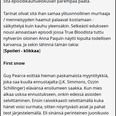
sitä episodikauhuelokuvan parempaa päätä.
Tarinat olivat sitä ihan samaa yliluonnollinen murhaaja
/ menneisyyden haamut palaavat kostamaan -
säikyttelyä kuin kauhu yleensäkin. Selkeästi edukseen
nousi ainoastaan episodi jossa True Bloodista tuttu
nyhverön oloinen Anna Paquin näytti lopulta todellisen
karvansa. Ja sekin lähinnä tämän takia:
[
Spoileri - klikkaa
]
First snow
Guy Pearce esittää hieman paskamaista myyntitykkiä,
joka saa kuulla ennustajalta (J.K. Simmons, Ozzin
Schillinger) elävänsä ensilumeen saakka. Kun mies
alkaa uskoa ennustukseen, onkin edessä asioiden
selvittäminen. Ensin raivokkaasti selvittämällä kuka
hänet voisi surmata, sitten nöyrtyvästi asiat ja pahat
teot järjestelemällä. Eli sinänsä perinteinen juonikuvio