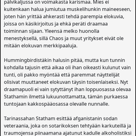
pälvikaljussa on voimakasta karismaa. Mies ei
kuitenkaan halua jumiutua muskelihunkin maineeseen,
joten hän yrittää ahkerasti tehdä parempia elokuvia,
joissa on käsikirjoitus ja ehkä peräti draamaa
toiminnan sijaan. Yleensä melko huonolla
menestyksellä, sillä Chaos ja muut yritykset eivät ole
mitään elokuvan merkkipaaluja.
Hummingbirdistäkin halusin pitää, mutta kun tunnin
kohdalla tajusin että aikaa oli ihan oikeasti kulunut vain
tunti, oli pakko myöntää että paremmat näyttelijät
olisivat muuttaneet elokuvan täysin toisenlaiseksi. Nyt
draamapuoli ei vain sytyttänyt ihan loppuosassa olevaa
Stathamin ilmettä lukuunottamatta, tämän purkaessa
tuntojaan kakkospääosassa olevalle nunnalle.
Tarinassahan Statham esittää afganistanin sodan
veteraania, joka on sotarikoksen tehtyään karkuteillä ja
traumojensa piinaamana ajatunut kadulle alkoholistiksi