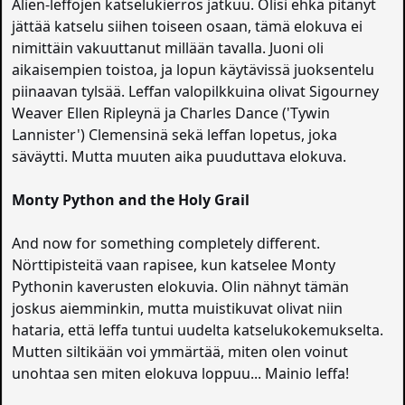
Alien-leffojen katselukierros jatkuu. Olisi ehkä pitänyt
jättää katselu siihen toiseen osaan, tämä elokuva ei
nimittäin vakuuttanut millään tavalla. Juoni oli
aikaisempien toistoa, ja lopun käytävissä juoksentelu
piinaavan tylsää. Leffan valopilkkuina olivat Sigourney
Weaver Ellen Ripleynä ja Charles Dance ('Tywin
Lannister') Clemensinä sekä leffan lopetus, joka
säväytti. Mutta muuten aika puuduttava elokuva.
Monty Python and the Holy Grail
And now for something completely different.
Nörttipisteitä vaan rapisee, kun katselee Monty
Pythonin kaverusten elokuvia. Olin nähnyt tämän
joskus aiemminkin, mutta muistikuvat olivat niin
hataria, että leffa tuntui uudelta katselukokemukselta.
Mutten siltikään voi ymmärtää, miten olen voinut
unohtaa sen miten elokuva loppuu... Mainio leffa!