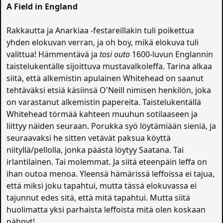
A Field in England
Rakkautta ja Anarkiaa -festareillakin tuli poikettua
yhden elokuvan verran, ja oh boy, mikä elokuva tuli
valittua! Hämmentävä ja
tosi outo
1600-luvun Englannin
taistelukentälle sijoittuva mustavalkoleffa. Tarina alkaa
siitä, että alkemistin apulainen Whitehead on saanut
tehtäväksi etsiä käsiinsä O'Neill nimisen henkilön, joka
on varastanut alkemistin papereita. Taistelukentällä
Whitehead törmää kahteen muuhun sotilaaseen ja
liittyy näiden seuraan. Porukka syö löytämiään sieniä, ja
seuraavaksi he sitten vetävät paksua köyttä
niityllä/pellolla, jonka päästä löytyy Saatana. Tai
irlantilainen. Tai molemmat. Ja siitä eteenpäin leffa on
ihan outoa menoa. Yleensä hämärissä leffoissa ei tajua,
että miksi joku tapahtui, mutta tässä elokuvassa ei
tajunnut edes sitä, että mitä tapahtui. Mutta siitä
huolimatta yksi parhaista leffoista mitä olen koskaan
nähnyt!