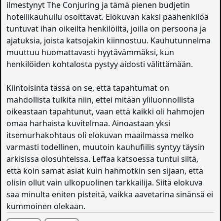
ilmestynyt The Conjuring ja tämä pienen budjetin
hotellikauhuilu osoittavat. Elokuvan kaksi päähenkilöä
tuntuvat ihan oikeilta henkilöiltä, joilla on persoona ja
ajatuksia, joista katsojakin kiinnostuu. Kauhutunnelma
muuttuu huomattavasti hyytävämmäksi, kun
henkilöiden kohtalosta pystyy aidosti välittämään.
Kiintoisinta tässä on se, että tapahtumat on
mahdollista tulkita niin, ettei mitään yliluonnollista
oikeastaan tapahtunut, vaan että kaikki oli hahmojen
omaa harhaista kuvitelmaa. Ainoastaan yksi
itsemurhakohtaus oli elokuvan maailmassa melko
varmasti todellinen, muutoin kauhufiilis syntyy täysin
arkisissa olosuhteissa. Leffaa katsoessa tuntui siltä,
että koin samat asiat kuin hahmotkin sen sijaan, että
olisin ollut vain ulkopuolinen tarkkailija. Siitä elokuva
saa minulta eniten pisteitä, vaikka aavetarina sinänsä ei
kummoinen olekaan.