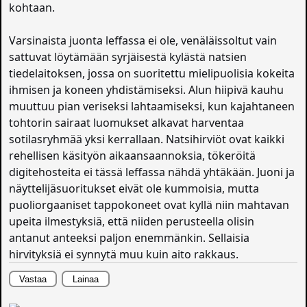
kohtaan.
Varsinaista juonta leffassa ei ole, venäläissoltut vain
sattuvat löytämään syrjäisestä kylästä natsien
tiedelaitoksen, jossa on suoritettu mielipuolisia kokeita
ihmisen ja koneen yhdistämiseksi. Alun hiipivä kauhu
muuttuu pian veriseksi lahtaamiseksi, kun kajahtaneen
tohtorin sairaat luomukset alkavat harventaa
sotilasryhmää yksi kerrallaan. Natsihirviöt ovat kaikki
rehellisen käsityön aikaansaannoksia, tökeröitä
digitehosteita ei tässä leffassa nähdä yhtäkään. Juoni ja
näyttelijäsuoritukset eivät ole kummoisia, mutta
puoliorgaaniset tappokoneet ovat kyllä niin mahtavan
upeita ilmestyksiä, että niiden perusteella olisin
antanut anteeksi paljon enemmänkin. Sellaisia
hirvityksiä ei synnytä muu kuin aito rakkaus.
Vastaa
Lainaa