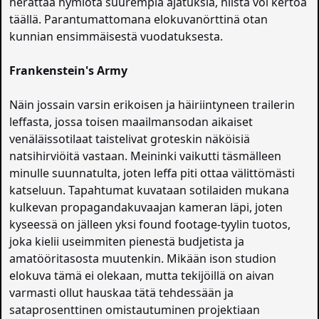
herättää hymiötä suurempia ajatuksia, niistä voi kertoa
täällä. Parantumattomana elokuvanörttinä otan
kunnian ensimmäisestä vuodatuksesta.
Frankenstein's Army
Näin jossain varsin erikoisen ja häiriintyneen trailerin
leffasta, jossa toisen maailmansodan aikaiset
venäläissotilaat taistelivat groteskin näköisiä
natsihirviöitä vastaan. Meininki vaikutti täsmälleen
minulle suunnatulta, joten leffa piti ottaa välittömästi
katseluun. Tapahtumat kuvataan sotilaiden mukana
kulkevan propagandakuvaajan kameran läpi, joten
kyseessä on jälleen yksi found footage-tyylin tuotos,
joka kielii useimmiten pienestä budjetista ja
amatööritasosta muutenkin. Mikään ison studion
elokuva tämä ei olekaan, mutta tekijöillä on aivan
varmasti ollut hauskaa tätä tehdessään ja
sataprosenttinen omistautuminen projektiaan