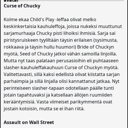
Curse of Chucky
Kolme ekaa Child's Play -leffaa olivat melko
keskinkertaisia kauhuleffoja, joissa nukeksi muuttunut
sarjamurhaaja Chucky pisti lihoiksi ihmisiä. Sarja sai
piristysruiskeen tyyliltään täysin erilaisen (sysimusta,
rokkaava ja täysin hullu huumori) Bride of Chuckyn
myötä, Seed of Chucky jatkoi vähän samoilla linjoilla.
Mutta nyt taas palataan perusasioihin eli puhtaaseen
slasher-kauhuleffakauhuun Curse of Chuckyn myötä.
Valitettavasti, sillä kaksi edellistä olivat kiistatta sarjan
parhaimpia ja sillä linjalla olisi kannattanut jatkaa. Nyt
perinteiseen slasher-tapaan odotellaan päälle tunti
jotain tapahtuvaksi ja katsellaan ällöjen ruumiiden
kerääntymisiä. Vasta viimeiset parikymmentä ovat
jostain kotoisin, mutta se ei ihan riitä.
Assault on Wall Street