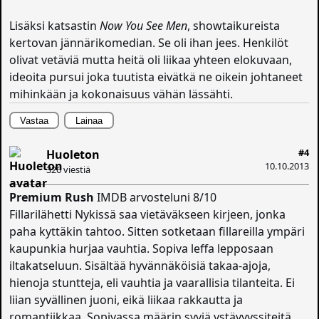
Lisäksi katsastin
Now You See Men
, showtaikureista
kertovan jännärikomedian. Se oli ihan jees. Henkilöt
olivat vetäviä mutta heitä oli liikaa yhteen elokuvaan,
ideoita pursui joka tuutista eivätkä ne oikein johtaneet
mihinkään ja kokonaisuus vähän lässähti.
Vastaa
Lainaa
#4
Huoleton
10.10.2013
326 viestiä
Premium Rush
IMDB arvosteluni 8/10
Fillarilähetti Nykissä saa vietäväkseen kirjeen, jonka
paha kyttäkin tahtoo. Sitten sotketaan fillareilla ympäri
kaupunkia hurjaa vauhtia. Sopiva leffa lepposaan
iltakatseluun. Sisältää hyvännäköisiä takaa-ajoja,
hienoja stuntteja, eli vauhtia ja vaarallisia tilanteita. Ei
liian syvällinen juoni, eikä liikaa rakkautta ja
romantiikkaa. Sopivassa määrin syviä ystävyyssiteitä.