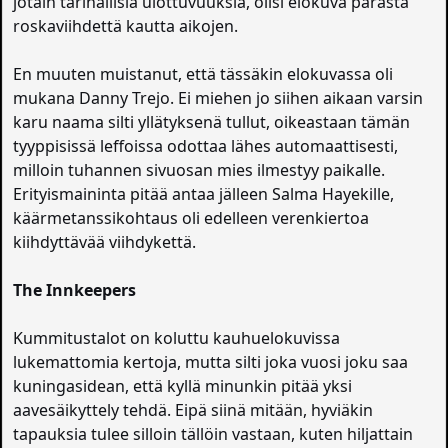
jotain tarinallisia ulottuvuuksia, olisi elokuva parasta
roskaviihdettä kautta aikojen.
En muuten muistanut, että tässäkin elokuvassa oli
mukana Danny Trejo. Ei miehen jo siihen aikaan varsin
karu naama silti yllätyksenä tullut, oikeastaan tämän
tyyppisissä leffoissa odottaa lähes automaattisesti,
milloin tuhannen sivuosan mies ilmestyy paikalle.
Erityismaininta pitää antaa jälleen Salma Hayekille,
käärmetanssikohtaus oli edelleen verenkiertoa
kiihdyttävää viihdykettä.
The Innkeepers
Kummitustalot on koluttu kauhuelokuvissa
lukemattomia kertoja, mutta silti joka vuosi joku saa
kuningasidean, että kyllä minunkin pitää yksi
aavesäikyttely tehdä. Eipä siinä mitään, hyviäkin
tapauksia tulee silloin tällöin vastaan, kuten hiljattain