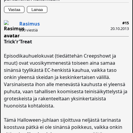
Vastaa
Lainaa
#15
Rasimus
20.10.2013
890 viestiä
Trick'r'Treat
Episodikauhuelokuvat (tiedättehän Creepshowt ja
muut) ovat vuosikymmenestä toiseen aina samaa
sinänsä tyylikästä EC-henkistä kauhua, vaikka taso
onkin yleensä skeidan ja keskinkertaisen välillä.
Varsinaisesta ihon alle menevästä kauhusta ei yleensä
puhuta, vaan tahallisen koomisesta teinisäikyttelystä ja
groteskeista ja rakenteeltaan yksinkertaisista
huonoista kohtaloista.
Tämä Halloween-juhlaan sijoittuva neljästä tarinasta
koostuva pätkä ei ole sinänsä poikkeus, vaikka onkin