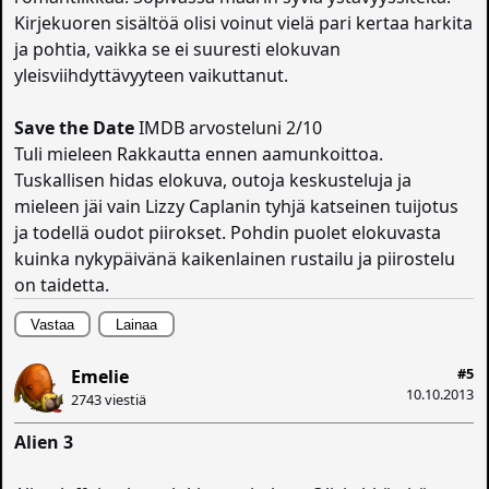
Kirjekuoren sisältöä olisi voinut vielä pari kertaa harkita
ja pohtia, vaikka se ei suuresti elokuvan
yleisviihdyttävyyteen vaikuttanut.
Save the Date
IMDB arvosteluni 2/10
Tuli mieleen Rakkautta ennen aamunkoittoa.
Tuskallisen hidas elokuva, outoja keskusteluja ja
mieleen jäi vain Lizzy Caplanin tyhjä katseinen tuijotus
ja todellä oudot piirokset. Pohdin puolet elokuvasta
kuinka nykypäivänä kaikenlainen rustailu ja piirostelu
on taidetta.
Vastaa
Lainaa
#5
Emelie
10.10.2013
2743 viestiä
Alien 3