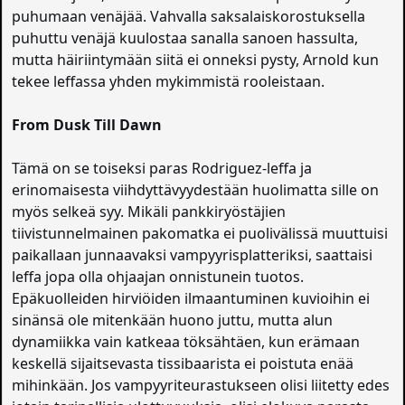
puhumaan venäjää. Vahvalla saksalaiskorostuksella
puhuttu venäjä kuulostaa sanalla sanoen hassulta,
mutta häiriintymään siitä ei onneksi pysty, Arnold kun
tekee leffassa yhden mykimmistä rooleistaan.
From Dusk Till Dawn
Tämä on se toiseksi paras Rodriguez-leffa ja
erinomaisesta viihdyttävyydestään huolimatta sille on
myös selkeä syy. Mikäli pankkiryöstäjien
tiivistunnelmainen pakomatka ei puolivälissä muuttuisi
paikallaan junnaavaksi vampyyrisplatteriksi, saattaisi
leffa jopa olla ohjaajan onnistunein tuotos.
Epäkuolleiden hirviöiden ilmaantuminen kuvioihin ei
sinänsä ole mitenkään huono juttu, mutta alun
dynamiikka vain katkeaa töksähtäen, kun erämaan
keskellä sijaitsevasta tissibaarista ei poistuta enää
mihinkään. Jos vampyyriteurastukseen olisi liitetty edes