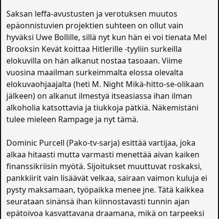
Saksan leffa-avustusten ja verotuksen muutos
epäonnistuvien projektien suhteen on ollut vain
hyväksi Uwe Bollille, sillä nyt kun hän ei voi tienata Mel
Brooksin Kevät koittaa Hitlerille -tyyliin surkeilla
elokuvilla on hän alkanut nostaa tasoaan. Viime
vuosina maailman surkeimmalta elossa olevalta
elokuvaohjaajalta (heti M. Night Mikä-hitto-se-olikaan
jälkeen) on alkanut ilmestyä itseasiassa ihan ilman
alkoholia katsottavia ja tiukkoja pätkiä. Näkemistäni
tulee mieleen Rampage ja nyt tämä.
Dominic Purcell (Pako-tv-sarja) esittää vartijaa, joka
alkaa hitaasti mutta varmasti menettää aivan kaiken
finanssikriisin myötä. Sijoitukset muuttuvat roskaksi,
pankkiirit vain lisäävät velkaa, sairaan vaimon kuluja ei
pysty maksamaan, työpaikka menee jne. Tätä kaikkea
seurataan sinänsä ihan kiinnostavasti tunnin ajan
epätoivoa kasvattavana draamana, mikä on tarpeeksi