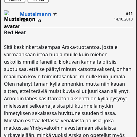
#11
Mustelmann
☆
14.10.2013
1303 viestiä
Red Heat
Sitä keskinkertaisempaa Arska-tuotantoa, josta ei
varmaankaan irtoa hupia muille kuin miehen
uskollisimmille faneille. Elokuvan kannalta oli siis
suotuisaa, että se päätyi minun katsottavakseni, onhan
maailman kovin toimintasankari minulle kuin jumala.
Olen nähnyt tämän kyllä ennenkin, mutta niin kauan
sitten, ettei teräviä muistikuvia ollut juurikaan säilynyt.
Arnoldin lähes käsittämätön aksentti on kyllä pysynyt
mielessäni selkeänä ja sitä piti kuunnella nytkin
ihmetyksen sekaisessa huvittuneisuuden tilassa.
Mieshän esittää leffassa venäläistä poliisia, joka
matkustaa Yhdysvaltoihin avustamaan sikäläistä
virkavelejään, minkä vuoksi Arska on opetellut myös