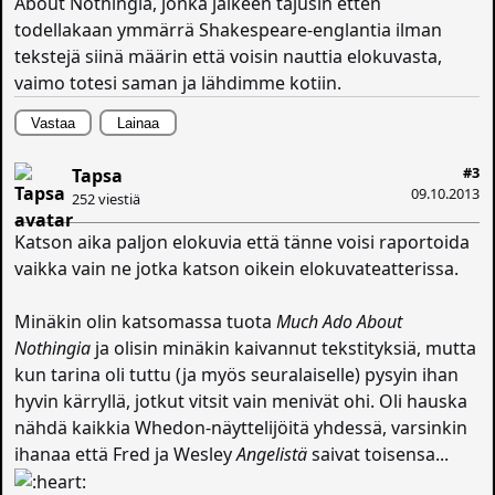
About Nothingia, jonka jälkeen tajusin etten
todellakaan ymmärrä Shakespeare-englantia ilman
tekstejä siinä määrin että voisin nauttia elokuvasta,
vaimo totesi saman ja lähdimme kotiin.
Vastaa
Lainaa
#3
Tapsa
09.10.2013
252 viestiä
Katson aika paljon elokuvia että tänne voisi raportoida
vaikka vain ne jotka katson oikein elokuvateatterissa.
Minäkin olin katsomassa tuota
Much Ado About
Nothingia
ja olisin minäkin kaivannut tekstityksiä, mutta
kun tarina oli tuttu (ja myös seuralaiselle) pysyin ihan
hyvin kärryllä, jotkut vitsit vain menivät ohi. Oli hauska
nähdä kaikkia Whedon-näyttelijöitä yhdessä, varsinkin
ihanaa että Fred ja Wesley
Angelistä
saivat toisensa...