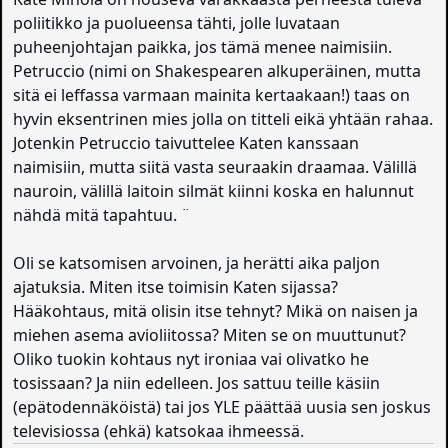
poliitikko ja puolueensa tähti, jolle luvataan
puheenjohtajan paikka, jos tämä menee naimisiin.
Petruccio (nimi on Shakespearen alkuperäinen, mutta
sitä ei leffassa varmaan mainita kertaakaan!) taas on
hyvin eksentrinen mies jolla on titteli eikä yhtään rahaa.
Jotenkin Petruccio taivuttelee Katen kanssaan
naimisiin, mutta siitä vasta seuraakin draamaa. Välillä
nauroin, välillä laitoin silmät kiinni koska en halunnut
nähdä mitä tapahtuu. ¨
Oli se katsomisen arvoinen, ja herätti aika paljon
ajatuksia. Miten itse toimisin Katen sijassa?
Hääkohtaus, mitä olisin itse tehnyt? Mikä on naisen ja
miehen asema avioliitossa? Miten se on muuttunut?
Oliko tuokin kohtaus nyt ironiaa vai olivatko he
tosissaan? Ja niin edelleen. Jos sattuu teille käsiin
(epätodennäköistä) tai jos YLE päättää uusia sen joskus
televisiossa (ehkä) katsokaa ihmeessä.