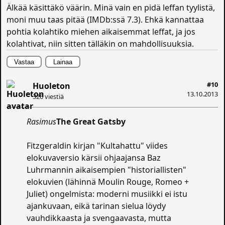
Älkää käsittäkö väärin. Minä vain en pidä leffan tyylistä,
moni muu taas pitää (IMDb:ssä 7.3). Ehkä kannattaa
pohtia kolahtiko miehen aikaisemmat leffat, ja jos
kolahtivat, niin sitten tälläkin on mahdollisuuksia.
Vastaa
Lainaa
#10
Huoleton
13.10.2013
326 viestiä
Rasimus
The Great Gatsby
Fitzgeraldin kirjan "Kultahattu" viides
elokuvaversio kärsii ohjaajansa Baz
Luhrmannin aikaisempien "historiallisten"
elokuvien (lähinnä Moulin Rouge, Romeo +
Juliet) ongelmista: moderni musiikki ei istu
ajankuvaan, eikä tarinan sielua löydy
vauhdikkaasta ja svengaavasta, mutta