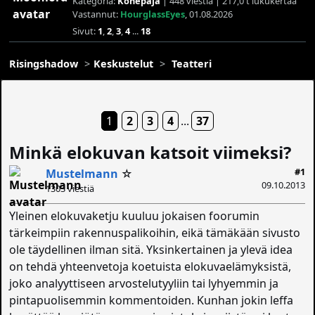
Kategoria:
Konepaja
| 448 viestiä | 217,0 t lukukertaa
Vastannut:
HourglassEyes
, 01.08.2026
Sivut:
1
,
2
,
3
,
4
...
18
Risingshadow
Keskustelut
Teatteri
1
2
3
4
...
37
Minkä elokuvan katsoit viimeksi?
#1
Mustelmann
☆
09.10.2013
1303 viestiä
Yleinen elokuvaketju kuuluu jokaisen foorumin
tärkeimpiin rakennuspalikoihin, eikä tämäkään sivusto
ole täydellinen ilman sitä. Yksinkertainen ja ylevä idea
on tehdä yhteenvetoja koetuista elokuvaelämyksistä,
joko analyyttiseen arvostelutyyliin tai lyhyemmin ja
pintapuolisemmin kommentoiden. Kunhan jokin leffa