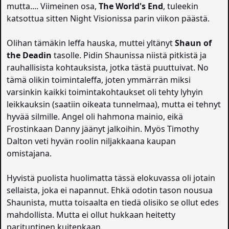
mutta.... Viimeinen osa,
The World's End
, tuleekin
katsottua sitten Night Visionissa parin viikon päästä.
Olihan tämäkin leffa hauska, muttei yltänyt
Shaun of
the Deadin
tasolle. Pidin Shaunissa niistä pitkistä ja
rauhallisista kohtauksista, jotka tästä puuttuivat. No
tämä olikin toimintaleffa, joten ymmärrän miksi
varsinkin kaikki toimintakohtaukset oli tehty lyhyin
leikkauksin (saatiin oikeata tunnelmaa), mutta ei tehnyt
hyvää silmille. Angel oli hahmona mainio, eikä
Frostinkaan Danny jäänyt jalkoihin. Myös Timothy
Dalton veti hyvän roolin niljakkaana kaupan
omistajana.
Hyvistä puolista huolimatta tässä elokuvassa oli jotain
sellaista, joka ei napannut. Ehkä odotin tason nousua
Shaunista, mutta toisaalta en tiedä olisiko se ollut edes
mahdollista. Mutta ei ollut hukkaan heitetty
parituntinen kuitenkaan.