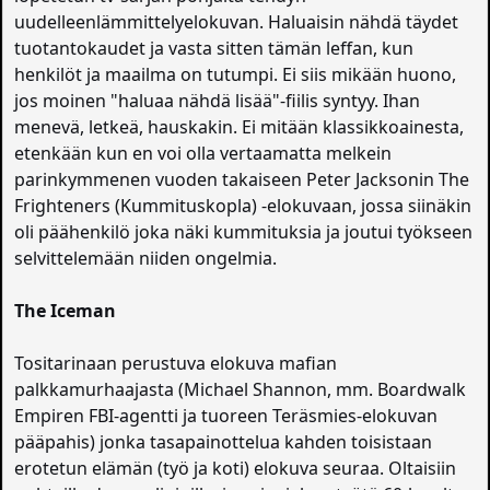
uudelleenlämmittelyelokuvan. Haluaisin nähdä täydet
tuotantokaudet ja vasta sitten tämän leffan, kun
henkilöt ja maailma on tutumpi. Ei siis mikään huono,
jos moinen "haluaa nähdä lisää"-fiilis syntyy. Ihan
menevä, letkeä, hauskakin. Ei mitään klassikkoainesta,
etenkään kun en voi olla vertaamatta melkein
parinkymmenen vuoden takaiseen Peter Jacksonin The
Frighteners (Kummituskopla) -elokuvaan, jossa siinäkin
oli päähenkilö joka näki kummituksia ja joutui työkseen
selvittelemään niiden ongelmia.
The Iceman
Tositarinaan perustuva elokuva mafian
palkkamurhaajasta (Michael Shannon, mm. Boardwalk
Empiren FBI-agentti ja tuoreen Teräsmies-elokuvan
pääpahis) jonka tasapainottelua kahden toisistaan
erotetun elämän (työ ja koti) elokuva seuraa. Oltaisiin