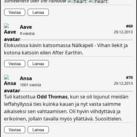
Somewhere over the rainbow
Vastaa
Lainaa
#69
Aave
29.12.2013
9 viestiä
Elokuvissa kävin katsomassa Nälkäpeli - Vihan liekit ja
kotona katsoin eilen After Earthin.
Vastaa
Lainaa
#70
Ansa
29.12.2013
1001 viestiä
Tuli katsottua
Odd Thomas
, kun se oli lojunut meidän
leffahyllyssä ties kuinka kauan ja nyt vasta saimme
aikaiseksi sen vahtaamisen. Oli hyvin viihdyttävä ja
erikoinen, jollain tavalla myös yllättävä. Suosittelen.
Vastaa
Lainaa