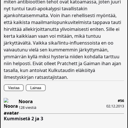
miten antibioottien tehot ovat katoamassa, joten juuri
nyt tuntui tauti-apokalypsi tavallistakin
ajankohtaisemmalta. Voin ihan rehellisesti myöntää,
että kaikista maailmanlopunkuvitelmista tappava tauti
hirvittää allekirjoittanutta ylivoimaisesti eniten. Sille ei
kerta kaikkiaan vaan voi mitään, mikä tuntuu
järkyttävältä. Vaikka sika/lintu-influenssoista en oo
vaivautunu vielä sen kummemmin järkyttymään,
ymmärrän kyllä miksi hysteria niiden kohdalla tarttuu
niin helposti. Eivät olleet Pratchett ja Gaiman ihan ajan
tasalla, kun antoivat Kulkutaudin eläköityä
ilmestyskirjan ratsastajistaan.
Vastaa
Lainaa
#56
Noora
02.12.2013
128 viestiä
Kummisetä 2 ja 3