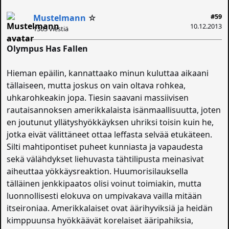
#59
Mustelmann
☆
10.12.2013
1303 viestiä
Olympus Has Fallen
Hieman epäilin, kannattaako minun kuluttaa aikaani
tällaiseen, mutta joskus on vain oltava rohkea,
uhkarohkeakin jopa. Tiesin saavani massiivisen
rautaisannoksen amerikkalaista isänmaallisuutta, joten
en joutunut yllätyshyökkäyksen uhriksi toisin kuin he,
jotka eivät välittäneet ottaa leffasta selvää etukäteen.
Silti mahtipontiset puheet kunniasta ja vapaudesta
sekä välähdykset liehuvasta tähtilipusta meinasivat
aiheuttaa yökkäysreaktion. Huumorisilauksella
tälläinen jenkkipaatos olisi voinut toimiakin, mutta
luonnollisesti elokuva on umpivakava vailla mitään
itseironiaa. Amerikkalaiset ovat äärihyviksiä ja heidän
kimppuunsa hyökkäävät korelaiset ääripahiksia,