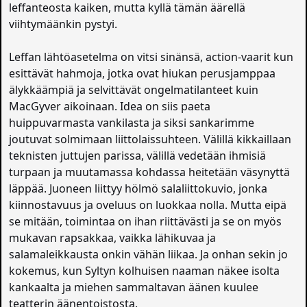
leffanteosta kaiken, mutta kyllä tämän äärellä
viihtymäänkin pystyi.
Leffan lähtöasetelma on vitsi sinänsä, action-vaarit kun
esittävät hahmoja, jotka ovat hiukan perusjamppaa
älykkäämpiä ja selvittävät ongelmatilanteet kuin
MacGyver aikoinaan. Idea on siis paeta
huippuvarmasta vankilasta ja siksi sankarimme
joutuvat solmimaan liittolaissuhteen. Välillä kikkaillaan
teknisten juttujen parissa, välillä vedetään ihmisiä
turpaan ja muutamassa kohdassa heitetään väsynyttä
läppää. Juoneen liittyy hölmö salaliittokuvio, jonka
kiinnostavuus ja oveluus on luokkaa nolla. Mutta eipä
se mitään, toimintaa on ihan riittävästi ja se on myös
mukavan rapsakkaa, vaikka lähikuvaa ja
salamaleikkausta onkin vähän liikaa. Ja onhan sekin jo
kokemus, kun Syltyn kolhuisen naaman näkee isolta
kankaalta ja miehen sammaltavan äänen kuulee
teatterin äänentoistosta.