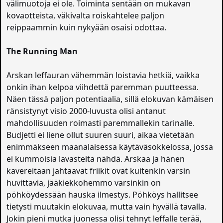
välimuotoja ei ole. Toiminta sentään on mukavan
kovaotteista, väkivalta roiskahtelee paljon
reippaammin kuin nykyään osaisi odottaa.
The Running Man
Arskan leffauran vähemmän loistavia hetkiä, vaikka
onkin ihan kelpoa viihdettä paremman puutteessa.
Näen tässä paljon potentiaalia, sillä elokuvan kämäisen
ränsistynyt visio 2000-luvusta olisi antanut
mahdollisuuden roimasti paremmallekin tarinalle.
Budjetti ei liene ollut suuren suuri, aikaa vietetään
enimmäkseen maanalaisessa käytäväsokkelossa, jossa
ei kummoisia lavasteita nähdä. Arskaa ja hänen
kavereitaan jahtaavat friikit ovat kuitenkin varsin
huvittavia, jääkiekkohemmo varsinkin on
pöhköydessään hauska ilmestys. Pöhköys hallitsee
tietysti muutakin elokuvaa, mutta vain hyvällä tavalla.
Jokin pieni mutka juonessa olisi tehnyt leffalle terää,