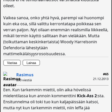
olleet.
Vaikea sanoa, onko yhtä hyvä, parempi vai huonompi
kuin eka osa, sillä valittu kerrontatapa poikkeaa sen
verran paljon. Nyt ollaan enemmän realismilla liikkeellä,
mikäli termin käyttö sallitaan ihan vieläkään. Mutta
(tolkuttaman keskinkertaista) Woody Harrelsonin
Defendoria lähestytään
mattimeikäläisyysrosoisuudessa.
Vastaa
Lainaa
#65
Rasimus
21.12.2013
890 viestiä
Een. Kun tarkemmin miettii, olin aika hövelissä
mielentilassa kun annoin kommenttini
Kick-Ass 2
:sta.
Ensitunnelma oli toki tuo kun kaljapäissään katsoi,
mutta nyt kun tarkemmin miettii, niin leffa jää