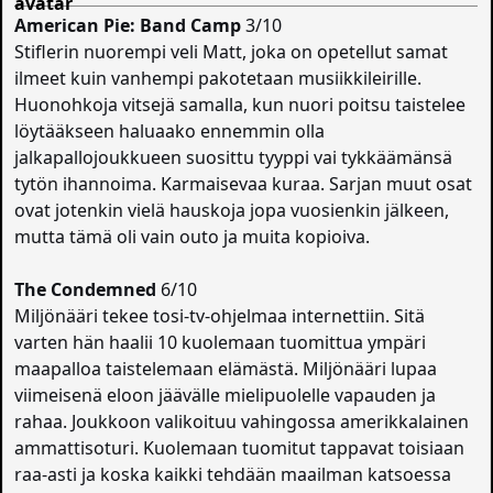
American Pie: Band Camp
3/10
Stiflerin nuorempi veli Matt, joka on opetellut samat
ilmeet kuin vanhempi pakotetaan musiikkileirille.
Huonohkoja vitsejä samalla, kun nuori poitsu taistelee
löytääkseen haluaako ennemmin olla
jalkapallojoukkueen suosittu tyyppi vai tykkäämänsä
tytön ihannoima. Karmaisevaa kuraa. Sarjan muut osat
ovat jotenkin vielä hauskoja jopa vuosienkin jälkeen,
mutta tämä oli vain outo ja muita kopioiva.
The Condemned
6/10
Miljönääri tekee tosi-tv-ohjelmaa internettiin. Sitä
varten hän haalii 10 kuolemaan tuomittua ympäri
maapalloa taistelemaan elämästä. Miljönääri lupaa
viimeisenä eloon jäävälle mielipuolelle vapauden ja
rahaa. Joukkoon valikoituu vahingossa amerikkalainen
ammattisoturi. Kuolemaan tuomitut tappavat toisiaan
raa-asti ja koska kaikki tehdään maailman katsoessa