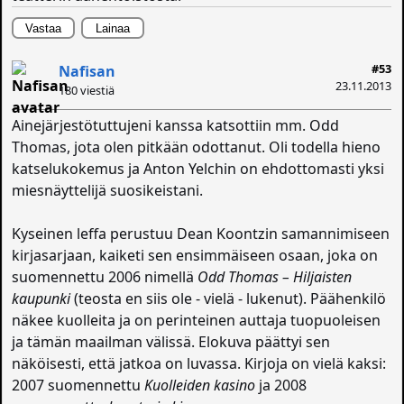
Vastaa
Lainaa
#53
Nafisan
23.11.2013
180 viestiä
Ainejärjestötuttujeni kanssa katsottiin mm. Odd
Thomas, jota olen pitkään odottanut. Oli todella hieno
katselukokemus ja Anton Yelchin on ehdottomasti yksi
miesnäyttelijä suosikeistani.
Kyseinen leffa perustuu Dean Koontzin samannimiseen
kirjasarjaan, kaiketi sen ensimmäiseen osaan, joka on
suomennettu 2006 nimellä
Odd Thomas – Hiljaisten
kaupunki
(teosta en siis ole - vielä - lukenut). Päähenkilö
näkee kuolleita ja on perinteinen auttaja tuopuoleisen
ja tämän maailman välissä. Elokuva päättyi sen
näköisesti, että jatkoa on luvassa. Kirjoja on vielä kaksi:
2007 suomennettu
Kuolleiden kasino
ja 2008