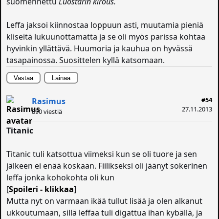
suomennettu
Luostarin kirous.
Leffa jaksoi kiinnostaa loppuun asti, muutamia pieniä
kliseitä lukuunottamatta ja se oli myös parissa kohtaa
hyvinkin yllättävä. Huumoria ja kauhua on hyvässä
tasapainossa. Suosittelen kyllä katsomaan.
Vastaa
Lainaa
#54
Rasimus
27.11.2013
890 viestiä
Titanic
Titanic tuli katsottua viimeksi kun se oli tuore ja sen
jälkeen ei enää koskaan. Fiilikseksi oli jäänyt sokerinen
leffa jonka kohokohta oli kun
[
Spoileri - klikkaa
]
Mutta nyt on varmaan ikää tullut lisää ja olen alkanut
ukkoutumaan, sillä leffaa tuli digattua ihan kybällä, ja