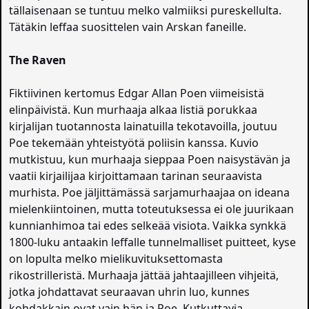
tällaisenaan se tuntuu melko valmiiksi pureskellulta.
Tätäkin leffaa suosittelen vain Arskan faneille.
The Raven
Fiktiivinen kertomus Edgar Allan Poen viimeisistä
elinpäivistä. Kun murhaaja alkaa listiä porukkaa
kirjalijan tuotannosta lainatuilla tekotavoilla, joutuu
Poe tekemään yhteistyötä poliisin kanssa. Kuvio
mutkistuu, kun murhaaja sieppaa Poen naisystävän ja
vaatii kirjailijaa kirjoittamaan tarinan seuraavista
murhista. Poe jäljittämässä sarjamurhaajaa on ideana
mielenkiintoinen, mutta toteutuksessa ei ole juurikaan
kunnianhimoa tai edes selkeää visiota. Vaikka synkkä
1800-luku antaakin leffalle tunnelmalliset puitteet, kyse
on lopulta melko mielikuvituksettomasta
rikostrilleristä. Murhaaja jättää jahtaajilleen vihjeitä,
jotka johdattavat seuraavan uhrin luo, kunnes
kohdakkain ovat vain hän ja Poe. Kutkuttavia