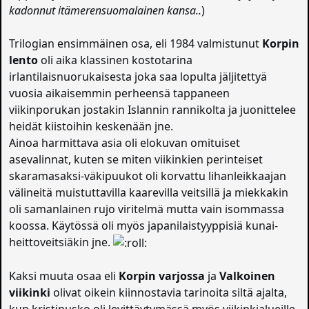
kadonnut itämerensuomalainen kansa..
)
Trilogian ensimmäinen osa, eli 1984 valmistunut
Korpin
lento
oli aika klassinen kostotarina
irlantilaisnuorukaisesta joka saa lopulta jäljitettyä
vuosia aikaisemmin perheensä tappaneen
viikinporukan jostakin Islannin rannikolta ja juonittelee
heidät kiistoihin keskenään jne.
Ainoa harmittava asia oli elokuvan omituiset
asevalinnat, kuten se miten viikinkien perinteiset
skaramasaksi-väkipuukot oli korvattu lihanleikkaajan
välineitä muistuttavilla kaarevilla veitsillä ja miekkakin
oli samanlainen rujo viritelmä mutta vain isommassa
koossa. Käytössä oli myös japanilaistyyppisiä kunai-
heittoveitsiäkin jne.
Kaksi muuta osaa eli
Korpin varjossa
ja
Valkoinen
viikinki
olivat oikein kiinnostavia tarinoita siltä ajalta,