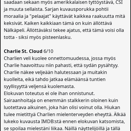
saadaan sekaan myös amerikkalaisen tyttöystävä, CSI
ja muuta sellaista. Sarjan kuvausporukka pohtii
moraalia ja "pelaajat" käyttävät kaikkea raakuutta mitä
keksivät. Kaiken kaikkiaan tämä on kuin ällöttävä
Nälkäpeli. Ällöttäväksi tekee ajatus, että tämä voisi olla
totta - siksi myös pisteenlasku.
Charlie St. Cloud
6/10
Charlien veli kuolee onnettomuudessa, jossa myös
Charlie haavoittuu niin pahasti, että sydän pysähtyy.
Charlie näkee veljeään halutessaan ja muitakin
kuolleita, eikä tahdo jatkaa elämäänsä tuntien
syyllisyyttä veljensä kuolemasta.
Elokuvan toteutus ei ole ihan onnistunut.
Sairaanhoitaja on enemmän stalkkerin oloinen kuin
luotettava aikuinen, joka hän olisi voinut olla. Hiukan
tulee mietittyä Charlien mielenterveyden eheyttä. Älkää
lukeko kuvausta IMDB:stä ennen elokuvan katsomista,
se spoilaa mielestäni liikaa. Näillä näyttelijöillä ja tällä