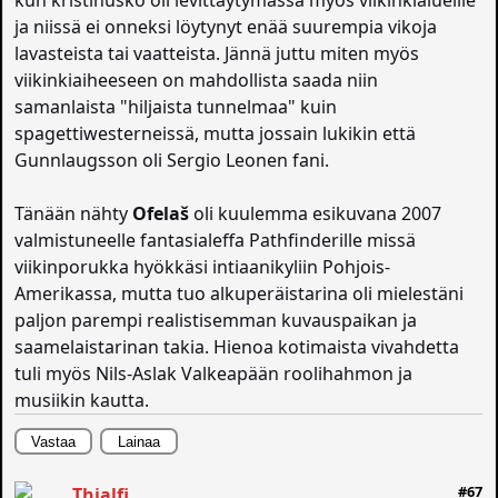
kun kristinusko oli levittäytymässä myös viikinkialueille
ja niissä ei onneksi löytynyt enää suurempia vikoja
lavasteista tai vaatteista. Jännä juttu miten myös
viikinkiaiheeseen on mahdollista saada niin
samanlaista "hiljaista tunnelmaa" kuin
spagettiwesterneissä, mutta jossain lukikin että
Gunnlaugsson oli Sergio Leonen fani.
Tänään nähty
Ofelaš
oli kuulemma esikuvana 2007
valmistuneelle fantasialeffa Pathfinderille missä
viikinporukka hyökkäsi intiaanikyliin Pohjois-
Amerikassa, mutta tuo alkuperäistarina oli mielestäni
paljon parempi realistisemman kuvauspaikan ja
saamelaistarinan takia. Hienoa kotimaista vivahdetta
tuli myös Nils-Aslak Valkeapään roolihahmon ja
musiikin kautta.
Vastaa
Lainaa
#67
Thialfi