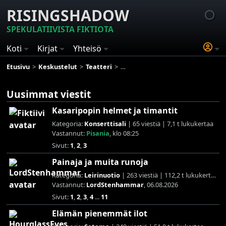
RISINGSHADOW
SPEKULATIIVISTA FIKTIOTA
Koti
Kirjat
Yhteisö
Etusivu
Keskustelut
Teatteri
Minkä elokuvan katsoit viimeksi?
Uusimmat viestit
Kasaripopin helmet ja timantit
Kategoria:
Konserttisali
| 65 viestiä | 7,1 t lukukertaa
Vastannut:
Pisania
, klo 08:25
Sivut:
1
,
2
,
3
Painaja ja muita runoja
Kategoria:
Leirinuotio
| 263 viestiä | 112,2 t lukukertaa
Vastannut:
LordStenhammar
, 06.08.2026
Sivut:
1
,
2
,
3
,
4
...
11
Elämän pienemmät ilot