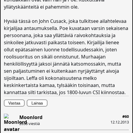
yllätyskäänteitä ei pahemmin ole.
Hyvää tässä on John Cusack, joka tulkitsee ailahtelevaa
kirjalijaa antaumuksella. Poe kuvataan varsin sekaisena
persoonana, joka saa yllättäviä raivokohtauksia ja
sinkoilee jatkuvasti paikasta toiseen. Kirjailija lienee
ollut epätasainen luonne todellisuudessakin, joten
roolisuoritus on sikäli onnistunut. Murhaajan
henkilöllisyyttä jaksoi jännätä katsomossakin, mutta
sen paljastuminen ei kuitenkaan nyrjäyttänyt aivoja
sijoiltaan. Leffa oli kokonaisuutena melko
keskinkertaista kamaa, tylsääkin toisinaan, mutta
kannattaa silti tarkistaa, jos 1800-luvun CSI kiinnostaa.
Vastaa
Lainaa
#60
Moonlord
12.12.2013
2038 viestiä