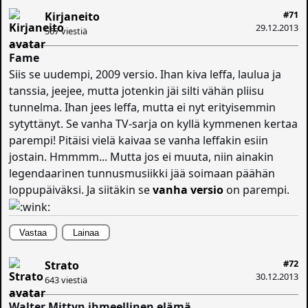
#71
Kirjaneito
29.12.2013
567 viestiä
Fame
Siis se uudempi, 2009 versio. Ihan kiva leffa, laulua ja
tanssia, jeejee, mutta jotenkin jäi silti vähän pliisu
tunnelma. Ihan jees leffa, mutta ei nyt erityisemmin
sytyttänyt. Se vanha TV-sarja on kyllä kymmenen kertaa
parempi! Pitäisi vielä kaivaa se vanha leffakin esiin
jostain. Hmmmm... Mutta jos ei muuta, niin ainakin
legendaarinen tunnusmusiikki jää soimaan päähän
loppupäiväksi. Ja siitäkin se
vanha versio
on parempi.
Vastaa
Lainaa
#72
Strato
30.12.2013
643 viestiä
Walter Mittyn ihmeellinen elämä