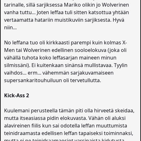
tarinalle, sillä sarjiksessa Mariko olikin jo Wolverinen
vanha tuttu... Joten leffaa tuli sitten katsottua yhtään
vertaamatta hatariin muistikuviin sarjiksesta. Hyvä
niin...
No leffana tuo oli kirkkaasti parempi kuin kolmas X-
Men tai Wolverinen edellinen sooloelokuva (joka oli
vähällä tuhota koko leffasarjan maineen minun
silmissäni). Ei kuitenkaan sinänsä mullistavaa. Tyylin
vaihdos... erm... vähemmän sarjakuvamaiseen
supersankaritouhuiluun oli tervetullutta.
Kick-Ass 2
Kuulemani perusteella tämän piti olla hirveetä skeidaa,
mutta itseasiassa pidin elokuvasta. Vähän oli aluksi
alavireinen fiilis kun sai odotella leffan muuttumista
teinidraamasta edellisen leffan tapaiseksi toiminnaksi,
mutta ei ne teinidraamaosiot varsinaista kidutusta