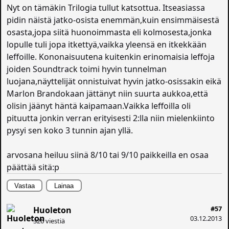
Nyt on tämäkin Trilogia tullut katsottua. Itseasiassa
pidin näistä jatko-osista enemmän,kuin ensimmäisestä
osasta,jopa siitä huonoimmasta eli kolmosesta,jonka
lopulle tuli jopa itkettyä,vaikka yleensä en itkekkään
leffoille. Kononaisuutena kuitenkin erinomaisia leffoja
joiden Soundtrack toimi hyvin tunnelman
luojana,näyttelijät onnistuivat hyvin jatko-osissakin eikä
Marlon Brandokaan jättänyt niin suurta aukkoa,että
olisin jäänyt häntä kaipamaan.Vaikka leffoilla oli
pituutta jonkin verran erityisesti 2:lla niin mielenkiinto
pysyi sen koko 3 tunnin ajan yllä.
arvosana heiluu siinä 8/10 tai 9/10 paikkeilla en osaa
päättää sitä:p
Vastaa
Lainaa
#57
Huoleton
03.12.2013
326 viestiä