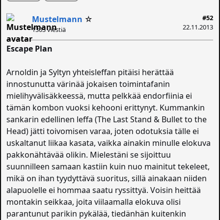
#52
Mustelmann
☆
22.11.2013
1303 viestiä
Escape Plan
Arnoldin ja Syltyn yhteisleffan pitäisi herättää
innostunutta värinää jokaisen toimintafanin
mielihyvälisäkkeessä, mutta pelkkää endorfiinia ei
tämän kombon vuoksi kehooni erittynyt. Kummankin
sankarin edellinen leffa (The Last Stand & Bullet to the
Head) jätti toivomisen varaa, joten odotuksia tälle ei
uskaltanut liikaa kasata, vaikka ainakin minulle elokuva
pakkonähtävää olikin. Mielestäni se sijoittuu
suunnilleen samaan kastiin kuin nuo mainitut tekeleet,
mikä on ihan tyydyttävä suoritus, sillä ainakaan niiden
alapuolelle ei hommaa saatu ryssittyä. Voisin heittää
montakin seikkaa, joita viilaamalla elokuva olisi
parantunut parikin pykälää, tiedänhän kuitenkin