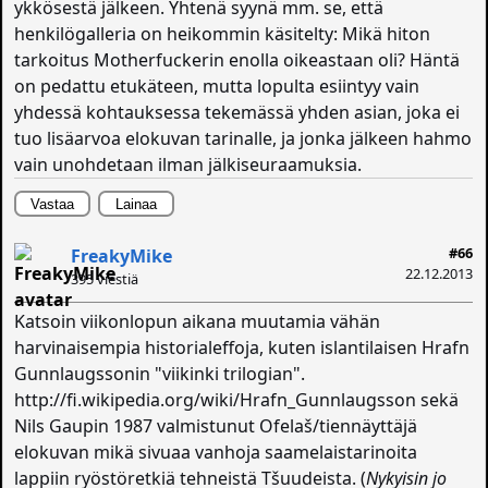
ykkösestä jälkeen. Yhtenä syynä mm. se, että
henkilögalleria on heikommin käsitelty: Mikä hiton
tarkoitus Motherfuckerin enolla oikeastaan oli? Häntä
on pedattu etukäteen, mutta lopulta esiintyy vain
yhdessä kohtauksessa tekemässä yhden asian, joka ei
tuo lisäarvoa elokuvan tarinalle, ja jonka jälkeen hahmo
vain unohdetaan ilman jälkiseuraamuksia.
Vastaa
Lainaa
#66
FreakyMike
22.12.2013
395 viestiä
Katsoin viikonlopun aikana muutamia vähän
harvinaisempia historialeffoja, kuten islantilaisen Hrafn
Gunnlaugssonin "viikinki trilogian".
http://fi.wikipedia.org/wiki/Hrafn_Gunnlaugsson sekä
Nils Gaupin 1987 valmistunut Ofelaš/tiennäyttäjä
elokuvan mikä sivuaa vanhoja saamelaistarinoita
lappiin ryöstöretkiä tehneistä Tšuudeista. (
Nykyisin jo