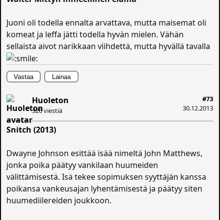
Juoni oli todella ennalta arvattava, mutta maisemat oli
komeat ja leffa jätti todella hyvän mielen. Vähän
sellaista aivot narikkaan viihdettä, mutta hyvällä tavalla
Vastaa
Lainaa
#73
Huoleton
30.12.2013
326 viestiä
Snitch (2013)
Dwayne Johnson esittää isää nimeltä John Matthews,
jonka poika päätyy vankilaan huumeiden
välittämisestä. Isä tekee sopimuksen syyttäjän kanssa
poikansa vankeusajan lyhentämisestä ja päätyy siten
huumediilereiden joukkoon.