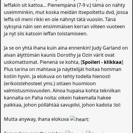
leffakin sit kattoa... Pienempänä (7-9 v.) tämä on nähty
useimminkin, mut koska meidän itsepoltettu dvd, jossa
leffa oli meni rikki en ole nähnyt tätä vuosiin. Tänä
syksynä näin sen ensimmäisen kerran viiteen vuoteen
ja nyt siis katsoin leffan toistamiseen.
Ja se on yhtä ihana kuin aina ennenkin! Judy Garland on
aivan älyttömän kaunis Dorothy ja Ozin värit ovat
uskomattomat. Pienenä se kohta, [
Spoileri - klikkaa
]
Plus tarina on mahtava ja näyttelijät hoitaa homman
kotiin hyvin. Ja elokuva on tehty todella hienosti
(erikoistehosteet yms.) ottaen huomioon
valmistusmisvuoden. Ainoa hupaisa kohta tekniikan
kannalta on Paha noita: oikein hakemalla hakee
paikkaa, johon pöllähtää savupilvi, johon kadota :lol:
Mutta anyway, ihana elokuva