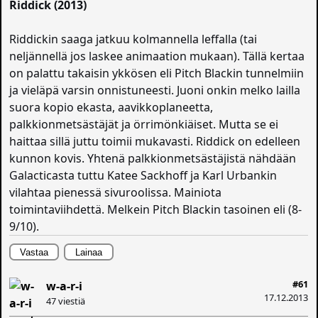
Riddick (2013)
Riddickin saaga jatkuu kolmannella leffalla (tai
neljännellä jos laskee animaation mukaan). Tällä kertaa
on palattu takaisin ykkösen eli Pitch Blackin tunnelmiin
ja vieläpä varsin onnistuneesti. Juoni onkin melko lailla
suora kopio ekasta, aavikkoplaneetta,
palkkionmetsästäjät ja örrimönkiäiset. Mutta se ei
haittaa sillä juttu toimii mukavasti. Riddick on edelleen
kunnon kovis. Yhtenä palkkionmetsästäjistä nähdään
Galacticasta tuttu Katee Sackhoff ja Karl Urbankin
vilahtaa pienessä sivuroolissa. Mainiota
toimintaviihdettä. Melkein Pitch Blackin tasoinen eli (8-
9/10).
Vastaa
Lainaa
#61
w-a-r-i
17.12.2013
47 viestiä