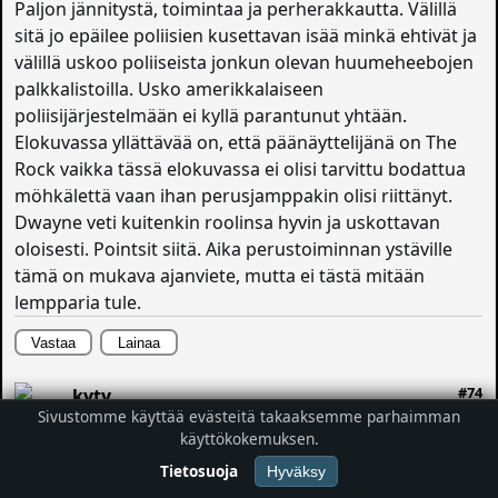
Paljon jännitystä, toimintaa ja perherakkautta. Välillä
sitä jo epäilee poliisien kusettavan isää minkä ehtivät ja
välillä uskoo poliiseista jonkun olevan huumeheebojen
palkkalistoilla. Usko amerikkalaiseen
poliisijärjestelmään ei kyllä parantunut yhtään.
Elokuvassa yllättävää on, että päänäyttelijänä on The
Rock vaikka tässä elokuvassa ei olisi tarvittu bodattua
möhkälettä vaan ihan perusjamppakin olisi riittänyt.
Dwayne veti kuitenkin roolinsa hyvin ja uskottavan
oloisesti. Pointsit siitä. Aika perustoiminnan ystäville
tämä on mukava ajanviete, mutta ei tästä mitään
lempparia tule.
Vastaa
Lainaa
#74
kyty
31.12.2013
Sivustomme käyttää evästeitä takaaksemme parhaimman
1052 viestiä
käyttökokemuksen.
Frozen
, joka valitettavasti piti katsoa 3D-versiona.
Tietosuoja
Hyväksy
Monen muun tapaan olin jo etukäteen valmistautunut