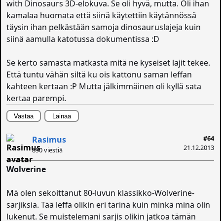
with Dinosaurs 3D-elokuva. Se oli hyvä, mutta. Oli ihan
kamalaa huomata että siinä käytettiin käytännössä
täysin ihan pelkästään samoja dinosauruslajeja kuin
siinä aamulla katotussa dokumentissa :D
Se kerto samasta matkasta mitä ne kyseiset lajit tekee.
Että tuntu vähän siltä ku ois kattonu saman leffan
kahteen kertaan :P Mutta jälkimmäinen oli kyllä sata
kertaa parempi.
Vastaa
Lainaa
#64
Rasimus
21.12.2013
890 viestiä
Wolverine
Mä olen sekoittanut 80-luvun klassikko-Wolverine-
sarjiksia. Tää leffa olikin eri tarina kuin minkä minä olin
lukenut. Se muistelemani sarjis olikin jatkoa tämän