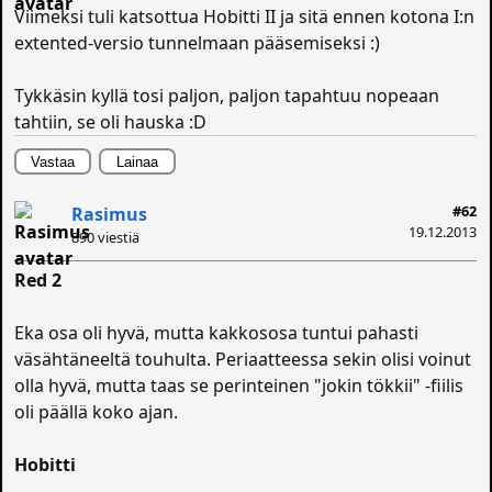
Viimeksi tuli katsottua Hobitti II ja sitä ennen kotona I:n
extented-versio tunnelmaan pääsemiseksi :)
Tykkäsin kyllä tosi paljon, paljon tapahtuu nopeaan
tahtiin, se oli hauska :D
Vastaa
Lainaa
#62
Rasimus
19.12.2013
890 viestiä
Red 2
Eka osa oli hyvä, mutta kakkososa tuntui pahasti
väsähtäneeltä touhulta. Periaatteessa sekin olisi voinut
olla hyvä, mutta taas se perinteinen "jokin tökkii" -fiilis
oli päällä koko ajan.
Hobitti