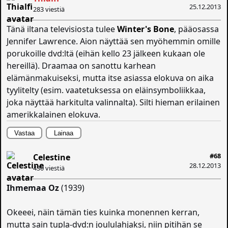
25.12.2013
283 viestiä
Tänä iltana televisiosta tulee
Winter's Bone
, pääosassa
Jennifer Lawrence. Aion näyttää sen myöhemmin omille
porukoille dvd:ltä (eihän kello 23 jälkeen kukaan ole
hereillä). Draamaa on sanottu karhean
elämänmakuiseksi, mutta itse asiassa elokuva on aika
tyylitelty (esim. vaatetuksessa on eläinsymboliikkaa,
joka näyttää harkitulta valinnalta). Silti hieman erilainen
amerikkalainen elokuva.
Vastaa
Lainaa
#68
Celestine
28.12.2013
430 viestiä
Ihmemaa Oz
(1939)
Okeeei, näin tämän ties kuinka monennen kerran,
mutta sain tupla-dvd:n joululahjaksi, niin pitihän se