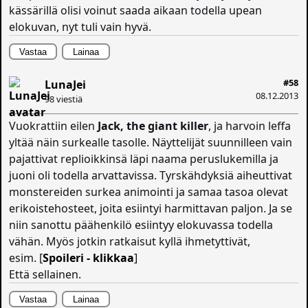
kässärillä olisi voinut saada aikaan todella upean
elokuvan, nyt tuli vain hyvä.
Vastaa
Lainaa
#58
LunaJei
08.12.2013
98 viestiä
Vuokrattiin eilen
Jack, the giant killer
, ja harvoin leffa
yltää näin surkealle tasolle. Näyttelijät suunnilleen vain
pajattivat replioikkinsä läpi naama peruslukemilla ja
juoni oli todella arvattavissa. Tyrskähdyksiä aiheuttivat
monstereiden surkea animointi ja samaa tasoa olevat
erikoistehosteet, joita esiintyi harmittavan paljon. Ja se
niin sanottu päähenkilö esiintyy elokuvassa todella
vähän. Myös jotkin ratkaisut kyllä ihmetyttivät,
esim. [
Spoileri - klikkaa
]
Että sellainen.
Vastaa
Lainaa