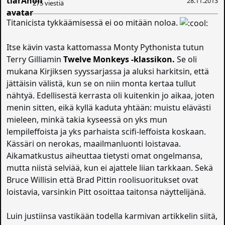
28.11.2013
275 viestiä
Titanicista tykkäämisessä ei oo mitään noloa.
Itse kävin vasta kattomassa Monty Pythonista tutun
Terry Gilliamin
Twelve Monkeys -klassikon.
Se oli
mukana Kirjiksen syyssarjassa ja aluksi harkitsin, että
jättäisin välistä, kun se on niin monta kertaa tullut
nähtyä. Edellisestä kerrasta oli kuitenkin jo aikaa, joten
menin sitten, eikä kyllä kaduta yhtään: muistu elävästi
mieleen, minkä takia kyseessä on yks mun
lempileffoista ja yks parhaista scifi-leffoista koskaan.
Kässäri on nerokas, maailmanluonti loistavaa.
Aikamatkustus aiheuttaa tietysti omat ongelmansa,
mutta niistä selviää, kun ei ajattele liian tarkkaan. Sekä
Bruce Willisin että Brad Pittin roolisuoritukset ovat
loistavia, varsinkin Pitt osoittaa taitonsa näyttelijänä.
Luin justiinsa vastikään todella karmivan artikkelin siitä,