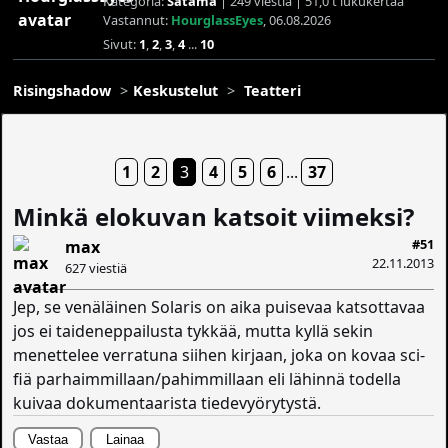
Kategoria:
Satama
| 249 viestiä | 51,0 t lukukertaa
Vastannut:
HourglassEyes
, 06.08.2026
Sivut:
1
,
2
,
3
,
4
...
10
Risingshadow
Keskustelut
Teatteri
1
2
3
4
5
6
...
37
Minkä elokuvan katsoit viimeksi?
#51
max
22.11.2013
627 viestiä
Jep, se venäläinen Solaris on aika puisevaa katsottavaa
jos ei taideneppailusta tykkää, mutta kyllä sekin
menettelee verratuna siihen kirjaan, joka on kovaa sci-
fiä parhaimmillaan/pahimmillaan eli lähinnä todella
kuivaa dokumentaarista tiedevyörytystä.
Vastaa
Lainaa