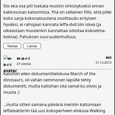
Siis eka osa piti tsekata muistin virkistykseksi ennen
kakkososan katsomista. Yhä on sellainen fiilis, että jollei
koko sarja kokonaisuutena osoittaudu erityisen
hyväksi, ei rahojaan kannata leffa-dvd:siin iskeä (ja
oikeastaan muutenkin kannattaa odottaa kokoelma-
boksia). Pahuksen suuruudenhulluus.
Vastaa
Lainaa
#63
w-a-r-i
21.12.2013
47 viestiä
Katottiin eilen dokumenttielokuva March of the
dinosaurs, oli vähän semmonen lapsille tehty
dokumentti, mutta kattohan sitä samal ku siivos ja
muuta :)
...mutta sitten samana päivänä mentiin kattomaan
leffateatteriin tää uus kokoperheen elokuva Walking