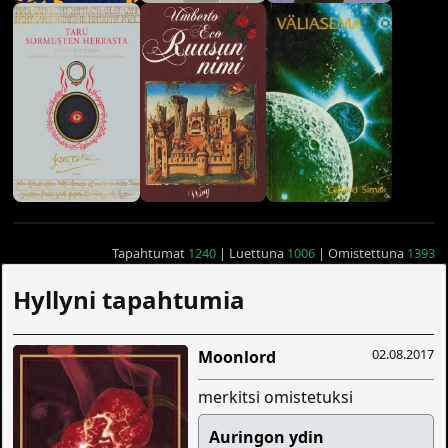
Tapahtumat
1240
| Luettuna
1006
| Omistettuna
1393
Hyllyni tapahtumia
02.08.2017
Moonlord
merkitsi omistetuksi
Auringon ydin