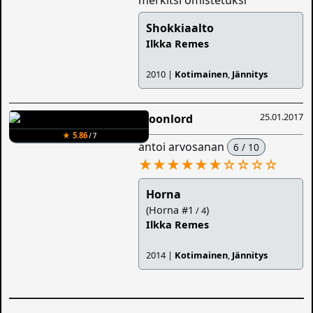
merkitsi omistetuksi
Shokkiaalto
Ilkka Remes
2010 |
Kotimainen
,
Jännitys
25.01.2017
Moonlord
★ 5.86
/ 7
antoi arvosanan
6 / 10
★★★★★★
☆
☆
☆
☆
Horna
(Horna #1
)
/ 4
Ilkka Remes
2014 |
Kotimainen
,
Jännitys