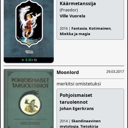
Käärmetanssija
(Praedor)
Ville Vuorela
2016 |
Fantasia
,
Kotimainen
,
Miekka ja magia
★ 8.30
/ 13
29.03.2017
Moonlord
merkitsi omistetuksi
Pohjoismaiset
taruolennot
Johan Egerkrans
2014 |
Skandinaavinen
mytologia
,
Tietokirja