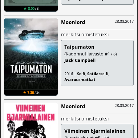
★ 8.00
/ 6
28.03.2017
Moonlord
merkitsi omistetuksi
Taipumaton
(Kadonnut laivasto #1
)
/ 6
Jack Campbell
2016 |
Scifi
,
Sotilasscifi
,
Avaruusmatkat
★ 7.30
/ 34
28.03.2017
Moonlord
merkitsi omistetuksi
Viimeinen bjarmialainen
(Kuoriaiskirjat #5
)