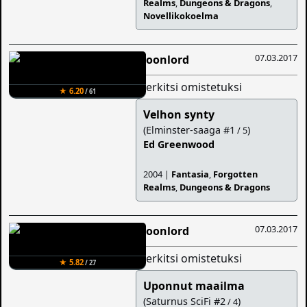
Realms
,
Dungeons & Dragons
,
Novellikokoelma
07.03.2017
Moonlord
merkitsi omistetuksi
★ 6.20
/ 61
Velhon synty
(Elminster-saaga #1
)
/ 5
Ed Greenwood
2004 |
Fantasia
,
Forgotten
Realms
,
Dungeons & Dragons
07.03.2017
Moonlord
merkitsi omistetuksi
★ 5.82
/ 27
Uponnut maailma
(Saturnus SciFi #2
)
/ 4