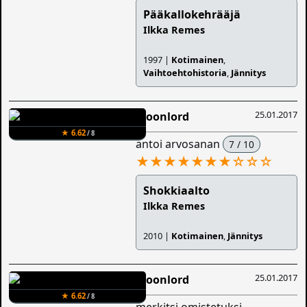
Pääkallokehrääjä
Ilkka Remes
1997 |
Kotimainen
,
Vaihtoehtohistoria
,
Jännitys
25.01.2017
Moonlord
★ 6.62
/ 8
antoi arvosanan
7 / 10
★★★★★★★
☆
☆
☆
Shokkiaalto
Ilkka Remes
2010 |
Kotimainen
,
Jännitys
25.01.2017
Moonlord
★ 6.62
/ 8