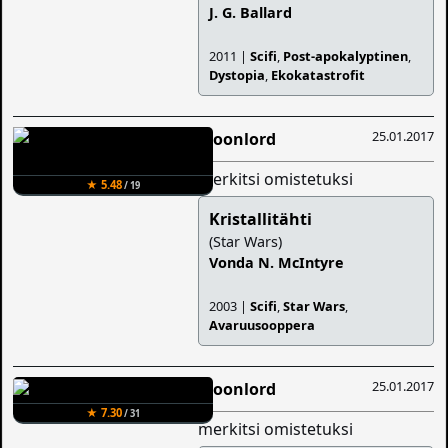
J. G. Ballard
2011 |
Scifi
,
Post-apokalyptinen
,
Dystopia
,
Ekokatastrofit
25.01.2017
Moonlord
merkitsi omistetuksi
★ 5.48
/ 19
Kristallitähti
(Star Wars)
Vonda N. McIntyre
2003 |
Scifi
,
Star Wars
,
Avaruusooppera
25.01.2017
Moonlord
★ 7.30
/ 31
merkitsi omistetuksi