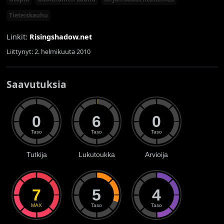
Tieteiskauhu
Linkit:
Risingshadow.net
Liittynyt: 2. helmikuuta 2010
Saavutuksia
0
6
0
Taso
Taso
Taso
Tutkija
Lukutoukka
Arvioija
7
5
4
MAX
Taso
Taso