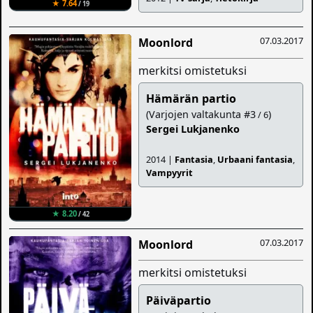
★ 7.64
/ 19
07.03.2017
Moonlord
merkitsi omistetuksi
Hämärän partio
(Varjojen valtakunta #3
)
/ 6
Sergei Lukjanenko
2014 |
Fantasia
,
Urbaani fantasia
,
Vampyyrit
★ 8.20
/ 42
07.03.2017
Moonlord
merkitsi omistetuksi
Päiväpartio