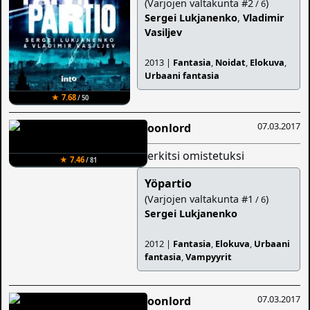
(Varjojen valtakunta #2
)
/ 6
Sergei Lukjanenko
,
Vladimir
Vasiljev
2013 |
Fantasia
,
Noidat
,
Elokuva
,
Urbaani fantasia
★ 7.68
/ 50
07.03.2017
Moonlord
merkitsi omistetuksi
★ 7.46
/ 81
Yöpartio
(Varjojen valtakunta #1
)
/ 6
Sergei Lukjanenko
2012 |
Fantasia
,
Elokuva
,
Urbaani
fantasia
,
Vampyyrit
07.03.2017
Moonlord