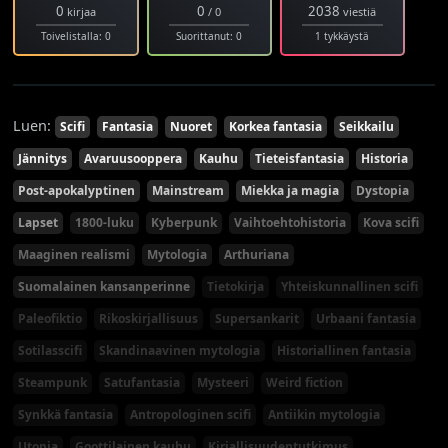
0
0
2038
kirjaa
/ 0
viestiä
Toivelistalla: 0
Suorittanut: 0
1 tykkäystä
Luen:
Scifi
Fantasia
Nuoret
Korkea fantasia
Seikkailu
Jännitys
Avaruusooppera
Kauhu
Tieteisfantasia
Historia
Post-apokalyptinen
Mainstream
Miekka ja magia
Dystopia
Lapset
1800-luku
Kyberpunk
Vaihtoehtohistoria
Kova scifi
Maaginen realismi
Mytologia
Arthuriana
Suomalainen kansanperinne
Tietokirja
Yhteiskunnallinen scifi
Paleofiktio
Rikoskirjallisuus
Supersankarit
Urbaani fantasia
Sotilasscifi
Skandinaavinen mytologia
Historiallinen fantasia
Steampunk
Satufantasia
Mysteeri
Weird fiction
Synkkä fantasia
Antropologinen scifi
Antiikin mytologia
Utopia
Goottilainen kauhu
Kirjallisuudentutkimus