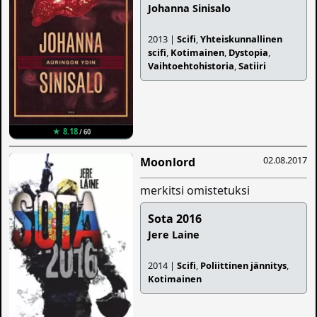
Johanna Sinisalo
2013 |
Scifi
,
Yhteiskunnallinen
scifi
,
Kotimainen
,
Dystopia
,
Vaihtoehtohistoria
,
Satiiri
★ 8.18
/ 60
02.08.2017
Moonlord
merkitsi omistetuksi
Sota 2016
Jere Laine
2014 |
Scifi
,
Poliittinen jännitys
,
Kotimainen