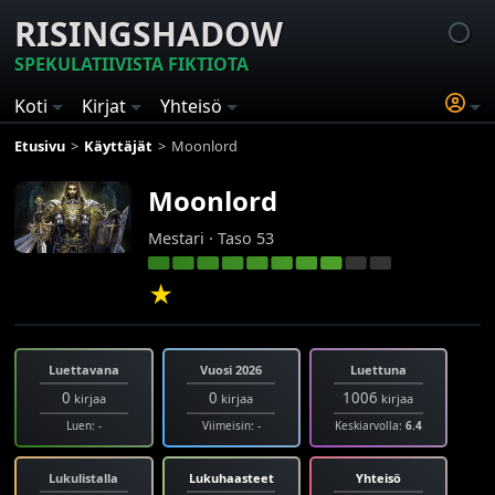
RISINGSHADOW
SPEKULATIIVISTA FIKTIOTA
Koti
Kirjat
Yhteisö
Etusivu
Käyttäjät
Moonlord
Moonlord
Mestari · Taso 53
★
Luettavana
Vuosi 2026
Luettuna
0
0
1006
kirjaa
kirjaa
kirjaa
Luen: -
Viimeisin: -
Keskiarvolla:
6.4
Lukulistalla
Lukuhaasteet
Yhteisö