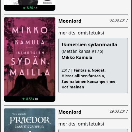
★ 8.50
/ 2
02.08.2017
Moonlord
merkitsi omistetuksi
Ikimetsien sydänmailla
(Metsän kansa #1
)
/ 5
Mikko Kamula
2017 |
Fantasia
,
Noidat
,
Historiallinen fantasia
,
Suomalainen kansanperinne
,
Kotimainen
★ 8.58
/ 40
29.03.2017
Moonlord
merkitsi omistetuksi