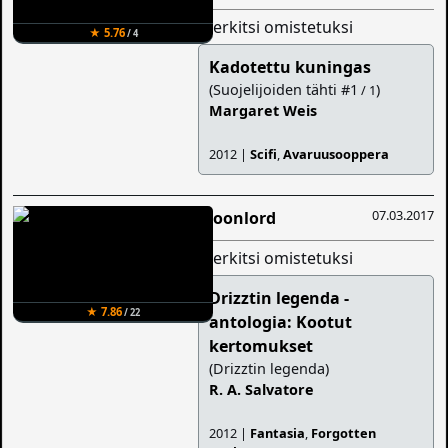
merkitsi omistetuksi
★ 5.76
/ 4
Kadotettu kuningas
(Suojelijoiden tähti #1
)
/ 1
Margaret Weis
2012 |
Scifi
,
Avaruusooppera
07.03.2017
Moonlord
merkitsi omistetuksi
Drizztin legenda -
★ 7.86
/ 22
antologia: Kootut
kertomukset
(Drizztin legenda)
R. A. Salvatore
2012 |
Fantasia
,
Forgotten