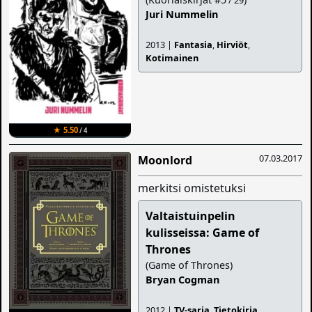
/ 29
Juri Nummelin
2013 |
Fantasia
,
Hirviöt
,
Kotimainen
★ 5.50
/ 4
07.03.2017
Moonlord
merkitsi omistetuksi
Valtaistuinpelin
kulisseissa: Game of
Thrones
(Game of Thrones)
Bryan Cogman
2012 |
TV-sarja
,
Tietokirja