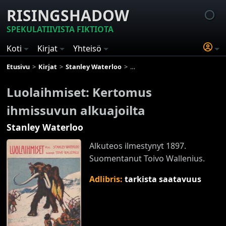
RISINGSHADOW
SPEKULATIIVISTA FIKTIOTA
Koti
Kirjat
Yhteisö
Etusivu
Kirjat
Stanley Waterloo
Luolaihmiset: Kertomus ihmissu
Luolaihmiset: Kertomus
ihmissuvun alkuajoilta
Stanley Waterloo
Alkuteos ilmestynyt 1897.
Suomentanut Toivo Wallenius.
Adlibris:
tarkista saatavuus