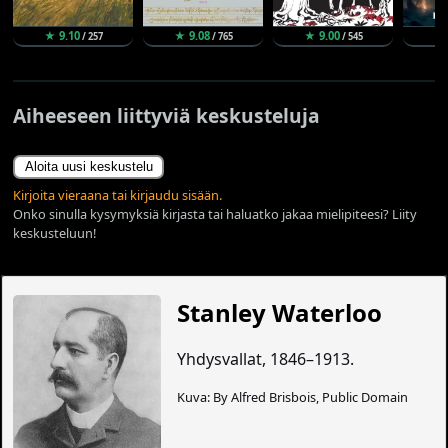
★ 9.10
★ 9.08
★ 9.00
★
/ 257
/ 765
/ 545
Aiheeseen liittyviä keskusteluja
Aloita uusi keskustelu
Kirjoita vieraana tai kirjaudu sisään.
Onko sinulla kysymyksiä kirjasta tai haluatko jakaa mielipiteesi? Liity
keskusteluun!
Stanley Waterloo
Yhdysvallat, 1846–1913.
Kuva: By Alfred Brisbois, Public Domain