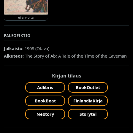
ei arvioita
PALEOFIKTIO
Julkaistu:
1908 (
Otava
)
Alkuteos:
The Story of Ab; A Tale of the Time of the Caveman
Kirjan tilaus
Adlibris
BookOutlet
BookBeat
FinlandiaKirja
Nextory
Storytel