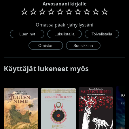
Arvosanani kirjalle
☆
☆
☆
☆
☆
☆
☆
☆
☆
☆
Omassa pääkirjahyllyssäni
Käyttäjät lukeneet myös