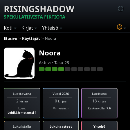
RISINGSHADOW
SPEKULATIIVISTA FIKTIOTA
Koti
Kirjat
Yhteisö
Etusivu
Käyttäjät
Noora
Noora
Aktiivi · Taso 23
Luettavana
Vuosi 2026
Luettuna
2
0
18
kirjaa
kirjaa
kirjaa
Luen:
Viimeisin: -
Keskiarvolla:
7.6
Lohikäärmetanssi 1
Lukulistalla
Lukuhaasteet
Yhteisö