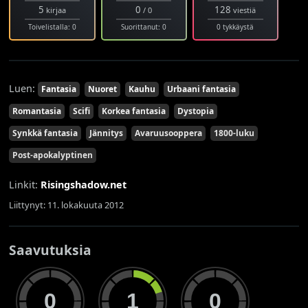
5
0
128
kirjaa
/ 0
viestiä
Toivelistalla: 0
Suorittanut: 0
0 tykkäystä
Luen:
Fantasia
Nuoret
Kauhu
Urbaani fantasia
Romantasia
Scifi
Korkea fantasia
Dystopia
Synkkä fantasia
Jännitys
Avaruusooppera
1800-luku
Post-apokalyptinen
Linkit:
Risingshadow.net
Liittynyt: 11. lokakuuta 2012
Saavutuksia
0
1
0