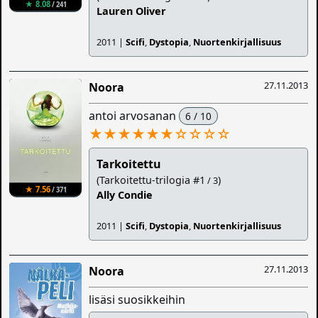
★ 8.08
/ 241
Lauren Oliver
2011 |
Scifi
,
Dystopia
,
Nuortenkirjallisuus
27.11.2013
Noora
antoi arvosanan
6 / 10
★★★★★★
☆
☆
☆
☆
Tarkoitettu
(Tarkoitettu-trilogia #1
)
/ 3
★ 7.56
/ 371
Ally Condie
2011 |
Scifi
,
Dystopia
,
Nuortenkirjallisuus
27.11.2013
Noora
lisäsi suosikkeihin