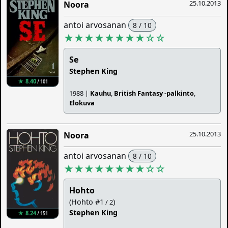
25.10.2013
Noora
antoi arvosanan
8 / 10
★★★★★★★★
☆
☆
Se
Stephen King
★ 8.40
/ 101
1988 |
Kauhu
,
British Fantasy -palkinto
,
Elokuva
25.10.2013
Noora
antoi arvosanan
8 / 10
★★★★★★★★
☆
☆
Hohto
(Hohto #1
)
/ 2
Stephen King
★ 8.24
/ 151