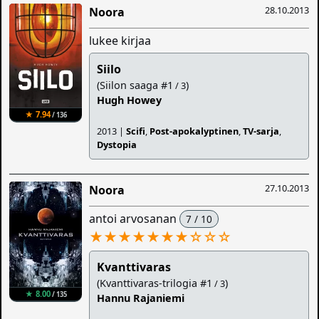
28.10.2013
Noora
lukee kirjaa
Siilo
(Siilon saaga #1
)
/ 3
Hugh Howey
★ 7.94
/ 136
2013 |
Scifi
,
Post-apokalyptinen
,
TV-sarja
,
Dystopia
27.10.2013
Noora
antoi arvosanan
7 / 10
★★★★★★★
☆
☆
☆
Kvanttivaras
(Kvanttivaras-trilogia #1
)
/ 3
★ 8.00
/ 135
Hannu Rajaniemi