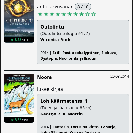
antoi arvosanan
8 / 10
★★★★★★★★
☆
☆
Outolintu
(Outolintu-trilogia #1
)
/ 3
Veronica Roth
★ 8.22
/ 411
2014 |
Scifi
,
Post-apokalyptinen
,
Elokuva
,
Dystopia
,
Nuortenkirjallisuus
20.03.2014
Noora
lukee kirjaa
Lohikäärmetanssi 1
(Tulen ja jään laulu #5
)
/ 6
George R. R. Martin
★ 8.62
/ 158
2014 |
Fantasia
,
Locus-palkinto
,
TV-sarja
,
Lohikäärmeet
,
Korkea fantasia