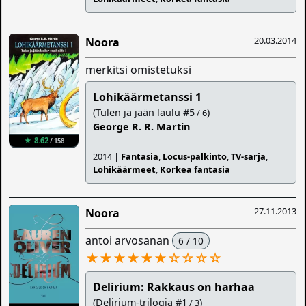
20.03.2014
Noora
merkitsi omistetuksi
Lohikäärmetanssi 1
(Tulen ja jään laulu #5
)
/ 6
George R. R. Martin
★ 8.62
/ 158
2014 |
Fantasia
,
Locus-palkinto
,
TV-sarja
,
Lohikäärmeet
,
Korkea fantasia
27.11.2013
Noora
antoi arvosanan
6 / 10
★★★★★★
☆
☆
☆
☆
Delirium: Rakkaus on harhaa
(Delirium-trilogia #1
)
/ 3