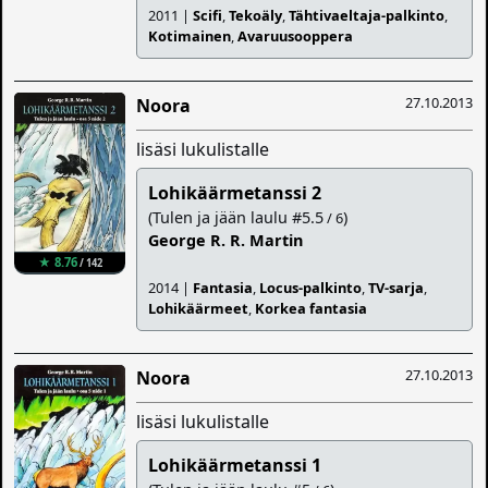
2011 |
Scifi
,
Tekoäly
,
Tähtivaeltaja-palkinto
,
Kotimainen
,
Avaruusooppera
27.10.2013
Noora
lisäsi lukulistalle
Lohikäärmetanssi 2
(Tulen ja jään laulu #5.5
)
/ 6
George R. R. Martin
★ 8.76
/ 142
2014 |
Fantasia
,
Locus-palkinto
,
TV-sarja
,
Lohikäärmeet
,
Korkea fantasia
27.10.2013
Noora
lisäsi lukulistalle
Lohikäärmetanssi 1