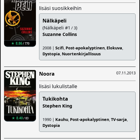
lisäsi suosikkeihin
Nälkäpeli
(Nälkäpeli #1
)
/ 3
Suzanne Collins
★ 8.86
/ 770
2008 |
Scifi
,
Post-apokalyptinen
,
Elokuva
,
Dystopia
,
Nuortenkirjallisuus
07.11.2013
Noora
lisäsi lukulistalle
Tukikohta
Stephen King
★ 8.40
/ 83
1990 |
Kauhu
,
Post-apokalyptinen
,
TV-sarja
,
Dystopia