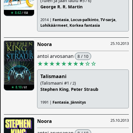
(Tulen ja jään laulu #5
)
/ 6
George R. R. Martin
★ 8.62
/ 158
2014 |
Fantasia
,
Locus-palkinto
,
TV-sarja
,
Lohikäärmeet
,
Korkea fantasia
25.10.2013
Noora
antoi arvosanan
8 / 10
★★★★★★★★
☆
☆
Talismaani
(Talismaani #1
)
/ 2
★ 8.10
/ 61
Stephen King
,
Peter Straub
1991 |
Fantasia
,
Jännitys
25.10.2013
Noora