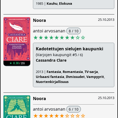
1985 |
Kauhu
,
Elokuva
25.10.2013
Noora
antoi arvosanan
8 / 10
★★★★★★★★
☆
☆
Kadotettujen sielujen kaupunki
(Varjojen kaupungit #5
)
/ 6
Cassandra Clare
★ 8.38
/ 255
2013 |
Fantasia
,
Romantasia
,
TV-sarja
,
Urbaani fantasia
,
Ihmissudet
,
Vampyyrit
,
Nuortenkirjallisuus
25.10.2013
Noora
antoi arvosanan
6 / 10
★★★★★★
☆
☆
☆
☆