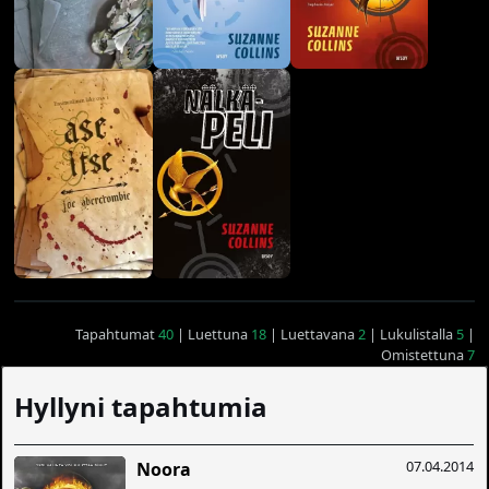
Tapahtumat
40
| Luettuna
18
| Luettavana
2
| Lukulistalla
5
|
Omistettuna
7
Hyllyni tapahtumia
07.04.2014
Noora