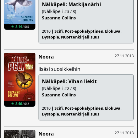
Nälkäpeli: Matkijanärhi
(Nälkäpeli #3
)
/ 3
Suzanne Collins
★ 8.14
/ 565
2010 |
Scifi
,
Post-apokalyptinen
,
Elokuva
,
Dystopia
,
Nuortenkirjallisuus
27.11.2013
Noora
lisäsi suosikkeihin
Nälkäpeli: Vihan liekit
(Nälkäpeli #2
)
/ 3
Suzanne Collins
★ 8.46
/ 612
2010 |
Scifi
,
Post-apokalyptinen
,
Elokuva
,
Dystopia
,
Nuortenkirjallisuus
27.11.2013
Noora