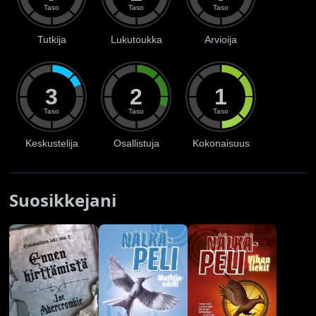
Taso
Taso
Taso
Tutkija
Lukutoukka
Arvioija
3
2
1
Taso
Taso
Taso
Keskustelija
Osallistuja
Kokonaisuus
Suosikkejani