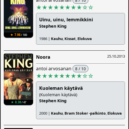
antoi arvosanan
8 / 10
★★★★★★★★
☆
☆
Uinu, uinu, lemmikkini
Stephen King
★ 7.98
/ 180
1986 |
Kauhu
,
Kissat
,
Elokuva
25.10.2013
Noora
antoi arvosanan
8 / 10
★★★★★★★★
☆
☆
Kuoleman käytävä
(Kuoleman käytävä)
Stephen King
★ 8.38
/ 47
2000 |
Kauhu
,
Bram Stoker -palkinto
,
Elokuva