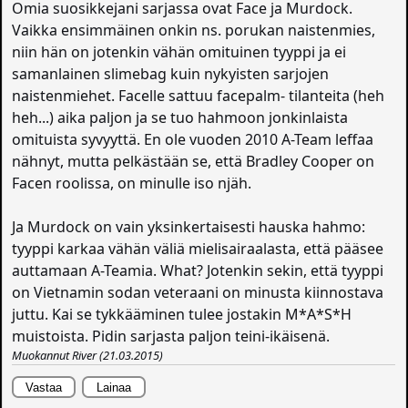
Omia suosikkejani sarjassa ovat Face ja Murdock.
Vaikka ensimmäinen onkin ns. porukan naistenmies,
niin hän on jotenkin vähän omituinen tyyppi ja ei
samanlainen slimebag kuin nykyisten sarjojen
naistenmiehet. Facelle sattuu facepalm- tilanteita (heh
heh...) aika paljon ja se tuo hahmoon jonkinlaista
omituista syvyyttä. En ole vuoden 2010 A-Team leffaa
nähnyt, mutta pelkästään se, että Bradley Cooper on
Facen roolissa, on minulle iso njäh.
Ja Murdock on vain yksinkertaisesti hauska hahmo:
tyyppi karkaa vähän väliä mielisairaalasta, että pääsee
auttamaan A-Teamia. What? Jotenkin sekin, että tyyppi
on Vietnamin sodan veteraani on minusta kiinnostava
juttu. Kai se tykkääminen tulee jostakin M*A*S*H
muistoista. Pidin sarjasta paljon teini-ikäisenä.
Muokannut
River
(21.03.2015)
Vastaa
Lainaa