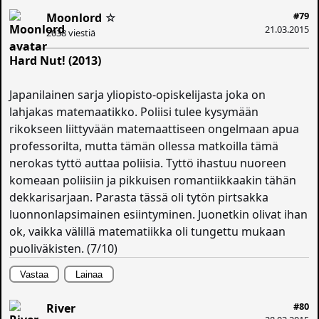
#79
Moonlord
☆
21.03.2015
2038 viestiä
Hard Nut! (2013)
Japanilainen sarja yliopisto-opiskelijasta joka on
lahjakas matemaatikko. Poliisi tulee kysymään
rikokseen liittyvään matemaattiseen ongelmaan apua
professorilta, mutta tämän ollessa matkoilla tämä
nerokas tyttö auttaa poliisia. Tyttö ihastuu nuoreen
komeaan poliisiin ja pikkuisen romantiikkaakin tähän
dekkarisarjaan. Parasta tässä oli tytön pirtsakka
luonnonlapsimainen esiintyminen. Juonetkin olivat ihan
ok, vaikka välillä matematiikka oli tungettu mukaan
puoliväkisten. (7/10)
Vastaa
Lainaa
#80
River