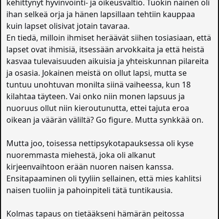
kehittynyt hyvinvointi- ja oikeusvaltio. Tuokin nainen oli
ihan selkeä orja ja hänen lapsillaan tehtiin kauppaa
kuin lapset olisivat jotain tavaraa.
En tiedä, milloin ihmiset heräävät siihen tosiasiaan, että
lapset ovat ihmisiä, itsessään arvokkaita ja että heistä
kasvaa tulevaisuuden aikuisia ja yhteiskunnan pilareita
ja osasia. Jokainen meistä on ollut lapsi, mutta se
tuntuu unohtuvan monilta siinä vaiheessa, kun 18
kilahtaa täyteen. Vai onko niin monen lapsuus ja
nuoruus ollut niin kieroutunutta, ettei tajuta eroa
oikean ja väärän väliltä? Go figure. Mutta synkkää on.
Mutta joo, toisessa nettipsykotapauksessa oli kyse
nuoremmasta miehestä, joka oli alkanut
kirjeenvaihtoon erään nuoren naisen kanssa.
Ensitapaaminen oli tyyliin sellainen, että mies kahlitsi
naisen tuoliin ja pahoinpiteli tätä tuntikausia.
Kolmas tapaus on tietääkseni hämärän peitossa