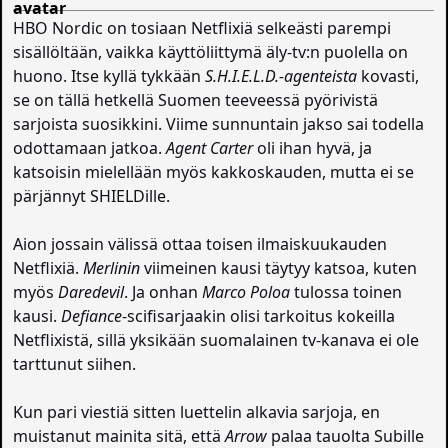
HBO Nordic on tosiaan Netflixiä selkeästi parempi
sisällöltään, vaikka käyttöliittymä äly-tv:n puolella on
huono. Itse kyllä tykkään
S.H.I.E.L.D.-agenteista
kovasti,
se on tällä hetkellä Suomen teeveessä pyörivistä
sarjoista suosikkini. Viime sunnuntain jakso sai todella
odottamaan jatkoa.
Agent Carter
oli ihan hyvä, ja
katsoisin mielellään myös kakkoskauden, mutta ei se
pärjännyt SHIELDille.
Aion jossain välissä ottaa toisen ilmaiskuukauden
Netflixiä.
Merlinin
viimeinen kausi täytyy katsoa, kuten
myös
Daredevil
. Ja onhan
Marco Poloa
tulossa toinen
kausi.
Defiance
-scifisarjaakin olisi tarkoitus kokeilla
Netflixistä, sillä yksikään suomalainen tv-kanava ei ole
tarttunut siihen.
Kun pari viestiä sitten luettelin alkavia sarjoja, en
muistanut mainita sitä, että
Arrow
palaa tauolta Subille