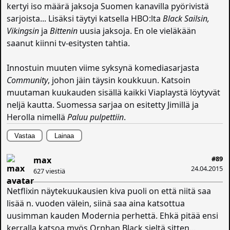
kertyi iso määrä jaksoja Suomen kanavilla pyörivistä
sarjoista... Lisäksi täytyi katsella HBO:lta
Black Sailsin,
Vikingsin
ja
Bittenin
uusia jaksoja. En ole vieläkään
saanut kiinni tv-esitysten tahtia.
Innostuin muuten viime syksynä komediasarjasta
Community
, johon jäin täysin koukkuun. Katsoin
muutaman kuukauden sisällä kaikki Viaplaystä löytyvät
neljä kautta. Suomessa sarjaa on esitetty Jimillä ja
Herolla nimellä
Paluu pulpettiin
.
Vastaa
Lainaa
#89
max
24.04.2015
627 viestiä
Netflixin näytekuukausien kiva puoli on että niitä saa
lisää n. vuoden välein, siinä saa aina katsottua
uusimman kauden Modernia perhettä. Ehkä pitää ensi
kerralla katsoa myös Orphan Black sieltä sitten...