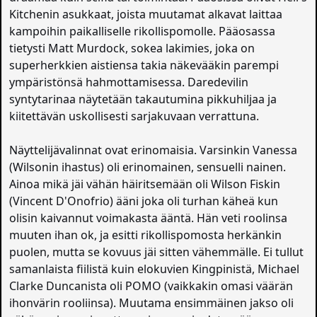
Kitchenin asukkaat, joista muutamat alkavat laittaa
kampoihin paikalliselle rikollispomolle. Pääosassa
tietysti Matt Murdock, sokea lakimies, joka on
superherkkien aistiensa takia näkevääkin parempi
ympäristönsä hahmottamisessa. Daredevilin
syntytarinaa näytetään takautumina pikkuhiljaa ja
kiitettävän uskollisesti sarjakuvaan verrattuna.
Näyttelijävalinnat ovat erinomaisia. Varsinkin Vanessa
(Wilsonin ihastus) oli erinomainen, sensuelli nainen.
Ainoa mikä jäi vähän häiritsemään oli Wilson Fiskin
(Vincent D'Onofrio) ääni joka oli turhan käheä kun
olisin kaivannut voimakasta ääntä. Hän veti roolinsa
muuten ihan ok, ja esitti rikollispomosta herkänkin
puolen, mutta se kovuus jäi sitten vähemmälle. Ei tullut
samanlaista fiilistä kuin elokuvien Kingpinistä, Michael
Clarke Duncanista oli POMO (vaikkakin omasi väärän
ihonvärin rooliinsa). Muutama ensimmäinen jakso oli