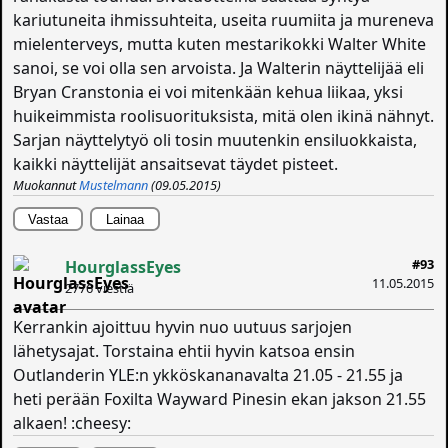
kariutuneita ihmissuhteita, useita ruumiita ja mureneva
mielenterveys, mutta kuten mestarikokki Walter White
sanoi, se voi olla sen arvoista. Ja Walterin näyttelijää eli
Bryan Cranstonia ei voi mitenkään kehua liikaa, yksi
huikeimmista roolisuorituksista, mitä olen ikinä nähnyt.
Sarjan näyttelytyö oli tosin muutenkin ensiluokkaista,
kaikki näyttelijät ansaitsevat täydet pisteet.
Muokannut
Mustelmann
(09.05.2015)
Vastaa
Lainaa
#93
HourglassEyes
11.05.2015
2776 viestiä
Kerrankin ajoittuu hyvin nuo uutuus sarjojen
lähetysajat. Torstaina ehtii hyvin katsoa ensin
Outlanderin YLE:n ykköskananavalta 21.05 - 21.55 ja
heti perään Foxilta Wayward Pinesin ekan jakson 21.55
alkaen! :cheesy: