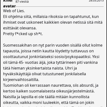
28.03.2015
87 viestiä
Web of Lies.
Eli ohjelma siitä, millaisia rikoksia on tapahtunut, kun
ihmiset ovat uskoneet kaikkien olevan netissä sitä mitä
esittävät olevansa.
Pretty f*cked up sh*t.
Suomessakihan on nyt parin vuoden sisällä ollut kolme
tapausta, joissa netin kautta löydetty tuttavuus on
osoittautunut jonkinlaiseksi sosio/psykopaatiksi. Yksi
oli tämä 45- vuotias äijä, joka tyttärineen piti vankina
tätä hieman yksinkertaista naista. Uhri ja
hyväksikäyttäjä olivat tutustuneet jonkilaisella
kirjeenvaihtosaitilla.
Tuomiohan oli kerrassaan naurettava, siis absurdi, ja
kertoo kaiken suomalaisesta oikeusjärjestelmästä.
Naisilla ja lapsilla ei ole täällä mitään kunnollista
oikeutta, vaikka moni luuleekin, että tämä on jokin