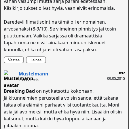
vähän vaisumpi mutta sarja parani edetessään.
Käsikirjoitukset olivat hyviä, vaan eivät erinomaisia.
Daredevil filmatisointina tämä oli erinomainen,
arvosanaksi (8-9/10). Se viimeinen pinnistys jäi tosin
puuttumaan. Vaikka sarjassa oli dramaattisia
tapahtumia ne eivät ainakaan minuun iskeneet
kunnolla, ehkä ohjaus oli vähän tasapaksu.
Vastaa
Lainaa
#92
Mustelmann
09.05.2015
1303 viestiä
Breaking Bad
on nyt katsottu kokonaan.
Jälkitunnelmien perusteella voisin sanoa, että takana
taitaa olla elämäni parhaat viisi tuotantokautta. Moni
asia jäi avoimeksi, mutta ehkä hyvä niin. Lisääkin olisin
katsonut, mutta kaikki hyvä loppuu aikanaan ja
pitääkin loppua.