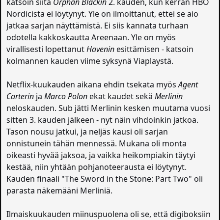
katsoin siitä
Orphan Blackin
2. kauden, kun kerran HBO
Nordicista ei löytynyt. Yle on ilmoittanut, ettei se aio
jatkaa sarjan näyttämistä. Ei siis kannata turhaan
odotella kakkoskautta Areenaan. Yle on myös
virallisesti lopettanut
Havenin
esittämisen - katsoin
kolmannen kauden viime syksynä Viaplaystä.
Netflix-kuukauden aikana ehdin tsekata myös
Agent
Carterin
ja
Marco Polon
ekat kaudet sekä
Merlinin
neloskauden. Sub jätti Merlinin kesken muutama vuosi
sitten 3. kauden jälkeen - nyt näin vihdoinkin jatkoa.
Tason nousu jatkui, ja neljäs kausi oli sarjan
onnistunein tähän mennessä. Mukana oli monta
oikeasti hyvää jaksoa, ja vaikka heikompiakin täytyi
kestää, niin yhtään pohjanoteerausta ei löytynyt.
Kauden finaali "The Sword in the Stone: Part Two" oli
parasta näkemääni Merliniä.
Ilmaiskuukauden miinuspuolena oli se, että digiboksiin