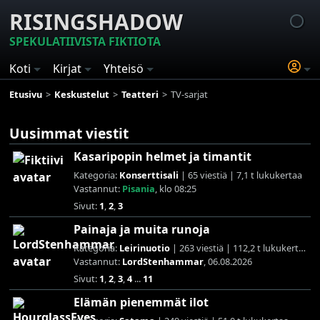
RISINGSHADOW
SPEKULATIIVISTA FIKTIOTA
Koti
Kirjat
Yhteisö
Etusivu
Keskustelut
Teatteri
TV-sarjat
Uusimmat viestit
Kasaripopin helmet ja timantit
Kategoria:
Konserttisali
| 65 viestiä | 7,1 t lukukertaa
Vastannut:
Pisania
, klo 08:25
Sivut:
1
,
2
,
3
Painaja ja muita runoja
Kategoria:
Leirinuotio
| 263 viestiä | 112,2 t lukukertaa
Vastannut:
LordStenhammar
, 06.08.2026
Sivut:
1
,
2
,
3
,
4
...
11
Elämän pienemmät ilot