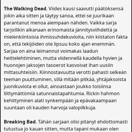
The Walking Dead
. Viides kausi saavutti päätöksensä
jokin aika sitten ja täytyy sanoa, ettei se juurikaan
parantanut menoa aiempaan nähden. Vaikka sarja
tarjoilikin aikanaan erinomaista jännitysviihdettä ja
mielenkiintoisia ihmissuhdekuvioita, niin kiistaton fakta
on, että tekijöiden ote lipsuu koko ajan enemmän.
Sarjaa on aina leimannut voimakas laadun
heittelehtiminen, mutta viidennellä kaudella hyvien ja
huonojen jaksojen tasoerot kasvoivat ihan uusiin
mittasuhteisiin. Kiinnostavuutta verotti pahasti selkeän
teeman puuttuminen, sillä mitään pitkää, yhtäjaksoista
juonikuviota ei ollut, ainoastaan joukko toisiinsa
liittymättömiä satunnaistapahtumia. Rickin hahmon
kehittyminen alati synkempään ja epävakaampaan
suuntaan oli kauden harvoja valopilkkuja.
Breaking Bad
. Tähän sarjaan olisi pitänyt ehdottomasti
tutustua jo kauan sitten, mutta tapani mukaan olen