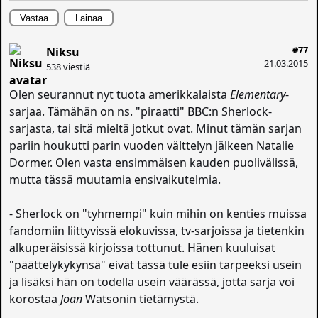
Vastaa
Lainaa
#77
Niksu
21.03.2015
538 viestiä
Olen seurannut nyt tuota amerikkalaista
Elementary
-
sarjaa. Tämähän on ns. "piraatti" BBC:n Sherlock-
sarjasta, tai sitä mieltä jotkut ovat. Minut tämän sarjan
pariin houkutti parin vuoden välttelyn jälkeen Natalie
Dormer. Olen vasta ensimmäisen kauden puolivälissä,
mutta tässä muutamia ensivaikutelmia.
- Sherlock on "tyhmempi" kuin mihin on kenties muissa
fandomiin liittyvissä elokuvissa, tv-sarjoissa ja tietenkin
alkuperäisissä kirjoissa tottunut. Hänen kuuluisat
"päättelykykynsä" eivät tässä tule esiin tarpeeksi usein
ja lisäksi hän on todella usein väärässä, jotta sarja voi
korostaa
Joan
Watsonin tietämystä.