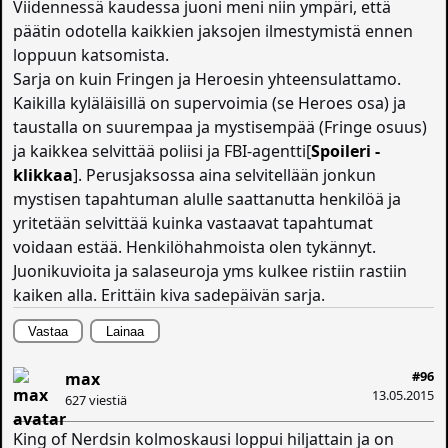
Viidennessä kaudessa juoni meni niin ympäri, että
päätin odotella kaikkien jaksojen ilmestymistä ennen
loppuun katsomista.
Sarja on kuin Fringen ja Heroesin yhteensulattamo.
Kaikilla kyläläisillä on supervoimia (se Heroes osa) ja
taustalla on suurempaa ja mystisempää (Fringe osuus)
ja kaikkea selvittää poliisi ja FBI-agentti[
Spoileri -
klikkaa
]
. Perusjaksossa aina selvitellään jonkun
mystisen tapahtuman alulle saattanutta henkilöä ja
yritetään selvittää kuinka vastaavat tapahtumat
voidaan estää. Henkilöhahmoista olen tykännyt.
Juonikuvioita ja salaseuroja yms kulkee ristiin rastiin
kaiken alla. Erittäin kiva sadepäivän sarja.
Vastaa
Lainaa
#96
max
13.05.2015
627 viestiä
King of Nerdsin kolmoskausi loppui hiljattain ja on