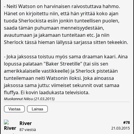
- Neiti Watson on harvinaisen raivostuttava hahmo.
Hänet on kirjoitettu niin, että hän yrittää koko ajan
tuoda Sherlockista esiin jonkin tunteellisen puolen,
saada tämän puhumaan menneisyydestään,
avautumaan ja jakamaan tunteitaan etc. Ja niin
Sherlock tässä hieman lällyssä sarjassa sitten tekeekin.
- Joka jaksossa toistuu myös sama draaman kaari. Aina
lopussa palataan "Baker Streetille" (tai siis sen
amerikkalaiselle vastikkeelle) ja Sherlock pistetään
tunteilemaan neiti Watsonin iloksi. Joka ainoassa
jaksossa sama juttu: viimeiset sekunnit ovat samaa
fluffya. Ei kovin laadukasta televisiota.
Muokannut
Niksu
(21.03.2015)
Vastaa
Lainaa
#78
River
21.03.2015
87 viestiä