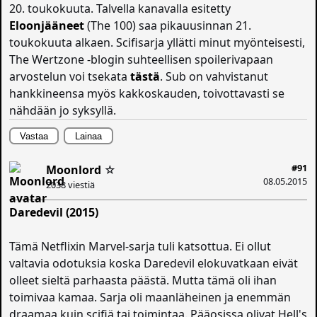
20. toukokuuta. Talvella kanavalla esitetty
Eloonjääneet
(The 100) saa pikauusinnan 21.
toukokuuta alkaen. Scifisarja yllätti minut myönteisesti,
The Wertzone -blogin suhteellisen spoilerivapaan
arvostelun voi tsekata
tästä
. Sub on vahvistanut
hankkineensa myös kakkoskauden, toivottavasti se
nähdään jo syksyllä.
Vastaa
Lainaa
#91
Moonlord
☆
08.05.2015
2038 viestiä
Daredevil (2015)
Tämä Netflixin Marvel-sarja tuli katsottua. Ei ollut
valtavia odotuksia koska Daredevil elokuvatkaan eivät
olleet sieltä parhaasta päästä. Mutta tämä oli ihan
toimivaa kamaa. Sarja oli maanläheinen ja enemmän
draamaa kuin scifiä tai toimintaa. Pääosissa olivat Hell's