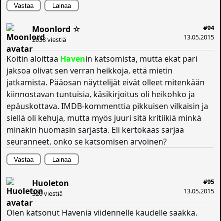
Vastaa
Lainaa
#94
Moonlord
☆
13.05.2015
2038 viestiä
Koitin aloittaa
Haven
in katsomista, mutta ekat pari
jaksoa olivat sen verran heikkoja, että mietin
jatkamista. Pääosan näyttelijät eivät olleet mitenkään
kiinnostavan tuntuisia, käsikirjoitus oli heikohko ja
epäuskottava. IMDB-kommenttia pikkuisen vilkaisin ja
siellä oli kehuja, mutta myös juuri sitä kritiikiä minkä
minäkin huomasin sarjasta. Eli kertokaas sarjaa
seuranneet, onko se katsomisen arvoinen?
Vastaa
Lainaa
#95
Huoleton
13.05.2015
326 viestiä
Olen katsonut Haveniä viidennelle kaudelle saakka.