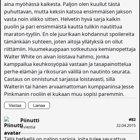
aina myöhässä kaikesta. Paljon olen kuullut tästä
puhuttavan, mutta keksin katsoa ensimmäisen jakson
vasta noin viikko sitten. Helvetin hyvä sarja kaikin
puolin ja pari ensimmäistä kautta tulikin nautittua
maraton-tyyliin. En ole juurikaan kohdannut spoilereita
tämänkään suhteen, joten aitoja yllätyksiä on ollut
riittämiin. Huumekauppaan sotkeutuva kemianopettaja
Walter White on aivan loistava hahmo, jonka
kamppailua keuhkosyöpää vastaan ja tasapainottelua
perhe-elämän ja rikosuran välillä on nautinto seurata.
Castaus on onnistunut sarjassa loistavasti, sillä
Walterin tai hänen arvaamattoman kumppaninsa Jesse
Pinkmanin rooliin ei kukaan muu sopisi paremmin.
Vastaa
Lainaa
#82
Piinutti
22.04.2015
4 viestiä
Tällä hetkellä on paljon sarjoja, joita tulee seurattua.