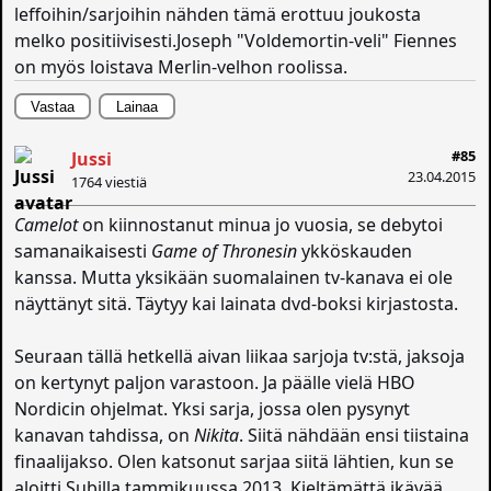
leffoihin/sarjoihin nähden tämä erottuu joukosta
melko positiivisesti.Joseph "Voldemortin-veli" Fiennes
on myös loistava Merlin-velhon roolissa.
Vastaa
Lainaa
#85
Jussi
23.04.2015
1764 viestiä
Camelot
on kiinnostanut minua jo vuosia, se debytoi
samanaikaisesti
Game of Thronesin
ykköskauden
kanssa. Mutta yksikään suomalainen tv-kanava ei ole
näyttänyt sitä. Täytyy kai lainata dvd-boksi kirjastosta.
Seuraan tällä hetkellä aivan liikaa sarjoja tv:stä, jaksoja
on kertynyt paljon varastoon. Ja päälle vielä HBO
Nordicin ohjelmat. Yksi sarja, jossa olen pysynyt
kanavan tahdissa, on
Nikita
. Siitä nähdään ensi tiistaina
finaalijakso. Olen katsonut sarjaa siitä lähtien, kun se
aloitti Subilla tammikuussa 2013. Kieltämättä ikävää,