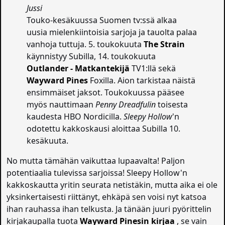
Jussi
Touko-kesäkuussa Suomen tv:ssä alkaa
uusia mielenkiintoisia sarjoja ja tauolta palaa
vanhoja tuttuja. 5. toukokuuta
The Strain
käynnistyy Subilla, 14. toukokuuta
Outlander - Matkantekijä
TV1:llä sekä
Wayward Pines
Foxilla. Aion tarkistaa näistä
ensimmäiset jaksot. Toukokuussa pääsee
myös nauttimaan
Penny Dreadfulin
toisesta
kaudesta HBO Nordicilla.
Sleepy Hollow
'n
odotettu kakkoskausi aloittaa Subilla 10.
kesäkuuta.
No mutta tämähän vaikuttaa lupaavalta! Paljon
potentiaalia tulevissa sarjoissa! Sleepy Hollow'n
kakkoskautta yritin seurata netistäkin, mutta aika ei ole
yksinkertaisesti riittänyt, ehkäpä sen voisi nyt katsoa
ihan rauhassa ihan telkusta. Ja tänään juuri pyörittelin
kirjakaupalla tuota
Wayward Pinesin kirjaa
, se vain