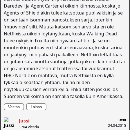
Daredevil ja Agent Carter ei oikein kiinnosta, koska jo
Agents of Shieldiäkin tulee katsottua puoliväkisin ja se
on sentään isomman panostuksen sarja. Jotenkin
'muovinen' silti. Muuta katsomisen arvoista en ole
Netflixistä oikein löytänytkään, koska Walking Dead
tulee nykyisin Foxilta niin hyvään tahtiin. Ja se on
muutenkin putoavien listalla seuraavana, koska tarina
on jäätynyt niin pahasti paikalleen. Netflixin leffat taas
on jotain sata vuotta vanhoja, jotka joko ei kiinnosta tai
on jo aiemmin katsonut teatterissa tai vuokrannut.
HBO Nordic on mahtava, mutta Netflixistä en kyllä
tykkää oikeastaan yhtään. Tai no niiden
näytekuukausien verran kyllä. Ehkä sitten joskus jos
Suomen valikoima on samalla tasolla kuin Amerikassa..
Vastaa
Lainaa
#90
Jussi
24.04.2015
1764 viestiä