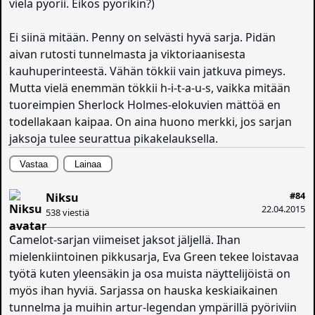
vielä pyörii. Eikös pyörikin?)
Ei siinä mitään. Penny on selvästi hyvä sarja. Pidän
aivan rutosti tunnelmasta ja viktoriaanisesta
kauhuperinteestä. Vähän tökkii vain jatkuva pimeys.
Mutta vielä enemmän tökkii h-i-t-a-u-s, vaikka mitään
tuoreimpien Sherlock Holmes-elokuvien mättöä en
todellakaan kaipaa. On aina huono merkki, jos sarjan
jaksoja tulee seurattua pikakelauksella.
Vastaa
Lainaa
#84
Niksu
22.04.2015
538 viestiä
Camelot-sarjan viimeiset jaksot jäljellä. Ihan
mielenkiintoinen pikkusarja, Eva Green tekee loistavaa
työtä kuten yleensäkin ja osa muista näyttelijöistä on
myös ihan hyviä. Sarjassa on hauska keskiaikainen
tunnelma ja muihin artur-legendan ympärillä pyöriviin