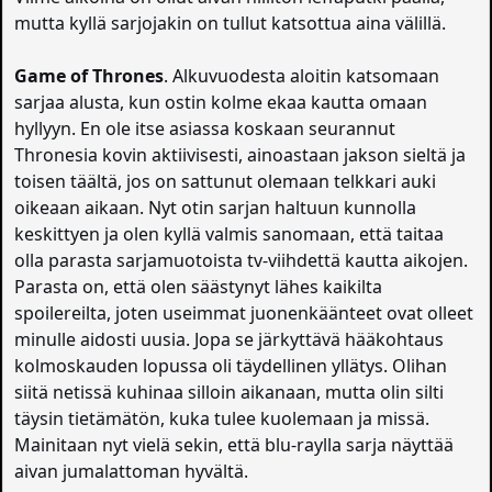
mutta kyllä sarjojakin on tullut katsottua aina välillä.
Game of Thrones
. Alkuvuodesta aloitin katsomaan
sarjaa alusta, kun ostin kolme ekaa kautta omaan
hyllyyn. En ole itse asiassa koskaan seurannut
Thronesia kovin aktiivisesti, ainoastaan jakson sieltä ja
toisen täältä, jos on sattunut olemaan telkkari auki
oikeaan aikaan. Nyt otin sarjan haltuun kunnolla
keskittyen ja olen kyllä valmis sanomaan, että taitaa
olla parasta sarjamuotoista tv-viihdettä kautta aikojen.
Parasta on, että olen säästynyt lähes kaikilta
spoilereilta, joten useimmat juonenkäänteet ovat olleet
minulle aidosti uusia. Jopa se järkyttävä hääkohtaus
kolmoskauden lopussa oli täydellinen yllätys. Olihan
siitä netissä kuhinaa silloin aikanaan, mutta olin silti
täysin tietämätön, kuka tulee kuolemaan ja missä.
Mainitaan nyt vielä sekin, että blu-raylla sarja näyttää
aivan jumalattoman hyvältä.