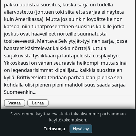
pakko uudistaa suositus, koska sarja on todella
aliarvostettu (johtuen toki siitä että sarjaa ei näytetä
kuin Amerikassa). Mutta jos suinkin löydätte keinon
katsoa, niin tuhatprosenttinen suositus kaikille jotka
joskus ovat haaveilleet nörteille suunnatusta
tositeeveestä. Mahtava Selviytyjät-tyylinen sarja, jossa
haasteet käsittelevät kaikkka nörttejä juttuja
sarjakuvista fysiikkaan ja lautapeleistä cosplayhyn.
Ykköskausi on vähän seuraavia heikompi, mutta siinä
on legendaarisimmat kilpailijat... kaikkia suosittelen
kyllä. Brittiversiota tehdään parhaallaan ja ehkä sen
kohdalla olisi pienen pieni mahdollisuus saada sarjaa
Suomeenkin...
Vastaa
Lainaa
Sivustomme käyttää evästeitä takaaksemme parhaimman
#97
Skie
käyttökokemuksen.
13.05.2015
952 viestiä
Tietosuoja
Hyväksy
Hirveän paljon tuntuu olevan kesken sarjoja, joita en