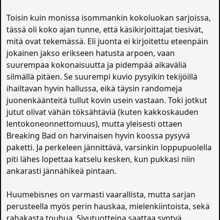
Toisin kuin monissa isommankin kokoluokan sarjoissa,
tässä oli koko ajan tunne, että käsikirjoittajat tiesivät,
mitä ovat tekemässä. Eli juonta ei kirjoitettu eteenpäin
jokainen jakso erikseen hatusta arpoen, vaan
suurempaa kokonaisuutta ja pidempää aikaväliä
silmällä pitäen. Se suurempi kuvio pysyikin tekijöillä
ihailtavan hyvin hallussa, eikä täysin randomeja
juonenkäänteitä tullut kovin usein vastaan. Toki jotkut
jutut olivat vähän töksähtäviä (kuten kakkoskauden
lentokoneonnettomuus), mutta yleisesti ottaen
Breaking Bad on harvinaisen hyvin koossa pysyvä
paketti. Ja perkeleen jännittävä, varsinkin loppupuolella
piti lähes lopettaa katselu kesken, kun pukkasi niin
ankarasti jännähikeä pintaan.
Huumebisnes on varmasti vaarallista, mutta sarjan
perusteella myös perin hauskaa, mielenkiintoista, sekä
rahakasta touhua. Sivutuotteina saattaa syntyä