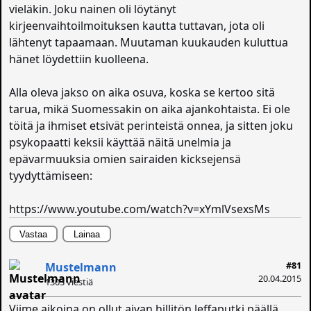
vieläkin. Joku nainen oli löytänyt
kirjeenvaihtoilmoituksen kautta tuttavan, jota oli
lähtenyt tapaamaan. Muutaman kuukauden kuluttua
hänet löydettiin kuolleena.
Alla oleva jakso on aika osuva, koska se kertoo sitä
tarua, mikä Suomessakin on aika ajankohtaista. Ei ole
töitä ja ihmiset etsivät perinteistä onnea, ja sitten joku
psykopaatti keksii käyttää näitä unelmia ja
epävarmuuksia omien sairaiden kicksejensä
tyydyttämiseen:
https://www.youtube.com/watch?v=xYmlVsexsMs
Vastaa
Lainaa
#81
Mustelmann
20.04.2015
1303 viestiä
Viime aikoina on ollut aivan hillitön leffaputki päällä,