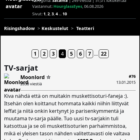
Kategoria:
Satama
| 249 viestiä | 51,0 t lukukertaa
Vastannut:
HourglassEyes
, 06.08.2026
Sivut:
1
,
2
,
3
,
4
...
10
Risingshadow
Keskustelut
Teatteri
1
2
3
4
5
6
7
...
22
TV-sarjat
#76
Moonlord
☆
13.01.2015
2038 viestiä
Kiva nähdä että on muitakin muskettisoturi-faneja :).
Itsehän olen koittanut hommata kaikki niihin liittyvät
leffat ja niitä onkin kertynyt jo parisenkymmentä ja
muutama tv-sarja päälle. Tuo uusi tv-sarjakin tuli
katsottua ja se oli muskettisoturien parhaimmistoa,
mikä ei yleisen tason nähden valitettavasti ole valtava