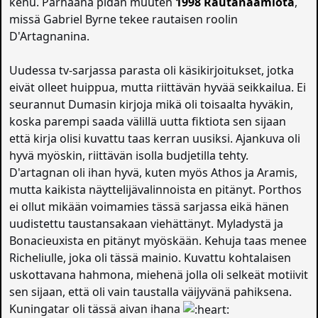
kehu. Parhaana pidän muuten
1998 Rautanaamiota
,
missä Gabriel Byrne tekee rautaisen roolin
D'Artagnanina.
Uudessa tv-sarjassa parasta oli käsikirjoitukset, jotka
eivät olleet huippua, mutta riittävän hyvää seikkailua. Ei
seurannut Dumasin kirjoja mikä oli toisaalta hyväkin,
koska parempi saada välillä uutta fiktiota sen sijaan
että kirja olisi kuvattu taas kerran uusiksi. Ajankuva oli
hyvä myöskin, riittävän isolla budjetilla tehty.
D'artagnan oli ihan hyvä, kuten myös Athos ja Aramis,
mutta kaikista näyttelijävalinnoista en pitänyt. Porthos
ei ollut mikään voimamies tässä sarjassa eikä hänen
uudistettu taustansakaan viehättänyt. Myladystä ja
Bonacieuxista en pitänyt myöskään. Kehuja taas menee
Richeliulle, joka oli tässä mainio. Kuvattu kohtalaisen
uskottavana hahmona, miehenä jolla oli selkeät motiivit
sen sijaan, että oli vain taustalla väijyvänä pahiksena.
Kuningatar oli tässä aivan ihana