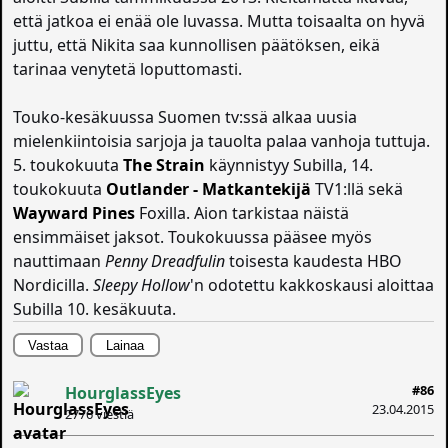
että jatkoa ei enää ole luvassa. Mutta toisaalta on hyvä
juttu, että Nikita saa kunnollisen päätöksen, eikä
tarinaa venytetä loputtomasti.
Touko-kesäkuussa Suomen tv:ssä alkaa uusia
mielenkiintoisia sarjoja ja tauolta palaa vanhoja tuttuja.
5. toukokuuta
The Strain
käynnistyy Subilla, 14.
toukokuuta
Outlander - Matkantekijä
TV1:llä sekä
Wayward Pines
Foxilla. Aion tarkistaa näistä
ensimmäiset jaksot. Toukokuussa pääsee myös
nauttimaan
Penny Dreadfulin
toisesta kaudesta HBO
Nordicilla.
Sleepy Hollow
'n odotettu kakkoskausi aloittaa
Subilla 10. kesäkuuta.
Vastaa
Lainaa
#86
HourglassEyes
23.04.2015
2776 viestiä