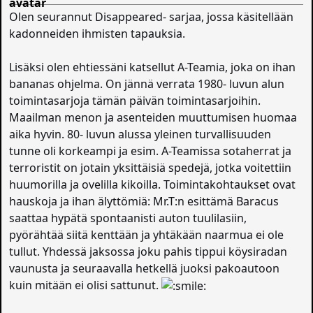
Olen seurannut Disappeared- sarjaa, jossa käsitellään
kadonneiden ihmisten tapauksia.
Lisäksi olen ehtiessäni katsellut A-Teamia, joka on ihan
bananas ohjelma. On jännä verrata 1980- luvun alun
toimintasarjoja tämän päivän toimintasarjoihin.
Maailman menon ja asenteiden muuttumisen huomaa
aika hyvin. 80- luvun alussa yleinen turvallisuuden
tunne oli korkeampi ja esim. A-Teamissa sotaherrat ja
terroristit on jotain yksittäisiä spedejä, jotka voitettiin
huumorilla ja ovelilla kikoilla. Toimintakohtaukset ovat
hauskoja ja ihan älyttömiä: Mr.T:n esittämä Baracus
saattaa hypätä spontaanisti auton tuulilasiin,
pyörähtää siitä kenttään ja yhtäkään naarmua ei ole
tullut. Yhdessä jaksossa joku pahis tippui köysiradan
vaunusta ja seuraavalla hetkellä juoksi pakoautoon
kuin mitään ei olisi sattunut.