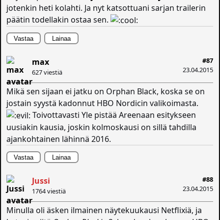
jotenkin heti kolahti. Ja nyt katsottuani sarjan trailerin
päätin todellakin ostaa sen.
Vastaa
Lainaa
#87
max
23.04.2015
627 viestiä
Mikä sen sijaan ei jatku on Orphan Black, koska se on
jostain syystä kadonnut HBO Nordicin valikoimasta.
Toivottavasti Yle pistää Areenaan esitykseen
uusiakin kausia, joskin kolmoskausi on sillä tahdilla
ajankohtainen lähinnä 2016.
Vastaa
Lainaa
#88
Jussi
23.04.2015
1764 viestiä
Minulla oli äsken ilmainen näytekuukausi Netflixiä, ja