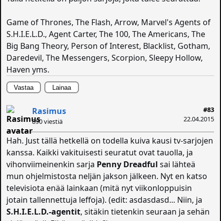
Game of Thrones, The Flash, Arrow, Marvel's Agents of
S.H.I.E.L.D., Agent Carter, The 100, The Americans, The
Big Bang Theory, Person of Interest, Blacklist, Gotham,
Daredevil, The Messengers, Scorpion, Sleepy Hollow,
Haven yms.
Vastaa
Lainaa
#83
Rasimus
22.04.2015
890 viestiä
Hah. Just tällä hetkellä on todella kuiva kausi tv-sarjojen
kanssa. Kaikki vakituisesti seuratut ovat tauolla, ja
vihonviimeinenkin sarja
Penny Dreadful
sai lähteä
mun ohjelmistosta neljän jakson jälkeen. Nyt en katso
televisiota enää lainkaan (mitä nyt viikonloppuisin
jotain tallennettuja leffoja). (edit: asdasdasd... Niin, ja
S.H.I.E.L.D.-agentit
, sitäkin tietenkin seuraan ja sehän