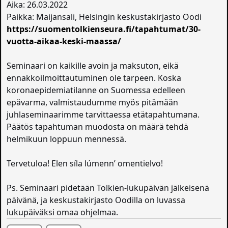
Aika: 26.03.2022
Paikka: Maijansali, Helsingin keskustakirjasto Oodi
https://suomentolkienseura.fi/tapahtumat/30-
vuotta-aikaa-keski-maassa/
Seminaari on kaikille avoin ja maksuton, eikä
ennakkoilmoittautuminen ole tarpeen. Koska
koronaepidemiatilanne on Suomessa edelleen
epävarma, valmistaudumme myös pitämään
juhlaseminaarimme tarvittaessa etätapahtumana.
Päätös tapahtuman muodosta on määrä tehdä
helmikuun loppuun mennessä.
Tervetuloa! Elen síla lúmenn’ omentielvo!
Ps. Seminaari pidetään Tolkien-lukupäivän jälkeisenä
päivänä, ja keskustakirjasto Oodilla on luvassa
lukupäiväksi omaa ohjelmaa.