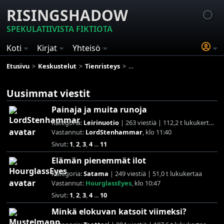
RISINGSHADOW
SPEKULATIIVISTA FIKTIOTA
Koti
Kirjat
Yhteisö
Etusivu
Keskustelut
Tienristeys
Suomen Tolkien-seuran 30-vuoti
Uusimmat viestit
Painaja ja muita runoja
Kategoria:
Leirinuotio
| 263 viestiä | 112,2 t lukukertaa
Vastannut:
LordStenhammar
, klo 11:40
Sivut:
1
,
2
,
3
,
4
...
11
Elämän pienemmät ilot
Kategoria:
Satama
| 249 viestiä | 51,0 t lukukertaa
Vastannut:
HourglassEyes
, klo 10:47
Sivut:
1
,
2
,
3
,
4
...
10
Minkä elokuvan katsoit viimeksi?