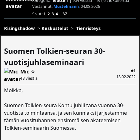
Kategoria:
Teatteri
| 904 viestiä | 197,6 t lukukertaa
Vastannut:
Mustelmann
, 04.08.2026
Sivut:
1
,
2
,
3
,
4
...
37
Risingshadow
Keskustelut
Tienristeys
Suomen Tolkien-seuran 30-
vuotisjuhlaseminaari
#1
Mic
☆
13.02.2022
18 viestiä
Moikka,
Suomen Tolkien-seura Kontu juhlii tänä vuonna 30-
vuotista toimintaansa, ja sen kunniaksi järjestämme
tämän vuosituhannen ensimmäisen akateemisen
Tolkien-seminaarin Suomessa.