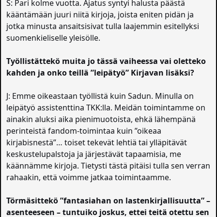
S: Pari kolme vuotta. Ajatus syntyi halusta päästä
kääntämään juuri niitä kirjoja, joista eniten pidän ja
jotka minusta ansaitsisivat tulla laajemmin esitellyksi
suomenkieliselle yleisölle.
Työllistättekö muita jo tässä vaiheessa vai oletteko
kahden ja onko teillä ”leipätyö” Kirjavan lisäksi?
J: Emme oikeastaan työllistä kuin Sadun. Minulla on
leipätyö assistenttina TKK:lla. Meidän toimintamme on
ainakin aluksi aika pienimuotoista, ehkä lähempänä
perinteistä fandom-toimintaa kuin ”oikeaa
kirjabisnestä”… toiset tekevät lehtiä tai ylläpitävät
keskustelupalstoja ja järjestävät tapaamisia, me
käännämme kirjoja. Tietysti tästä pitäisi tulla sen verran
rahaakin, että voimme jatkaa toimintaamme.
Törmäsittekö ”fantasiahan on lastenkirjallisuutta” –
asenteeseen – tuntuiko joskus, ettei teitä otettu sen