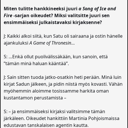
Miten tulitte hankkineeksi juuri
a Song of Ice and
Fire
-sarjan oikeudet? Miksi valitsitte juuri sen
ensimmäiseksi julkaistavaksi kirjaksenne?
J: Kaikki alkoi siitä, kun Satu oli sairaana ja ostin hänelle
ajankuluksi
A Game of Thronesin
…
S: …Enkä ollut puolivälissäkään, kun sanoin, että
”tämän minä haluan kääntää”.
J: Sain sitten tuoda jatko-osatkin heti perään. Minä luin
kirjat Sadun jälkeen, ja pidin niistä myös kovasti. Vähän
myöhemmin aloimme tosissamme harkita oman
kustantamon perustamista –
S: – ja ensimmäiseksi kirjaksi valitsimme tämän
järkäleen. Oikeudet hankittiin Martinia Pohjoismaissa
edustavan tanskalaisen agentin kautta.