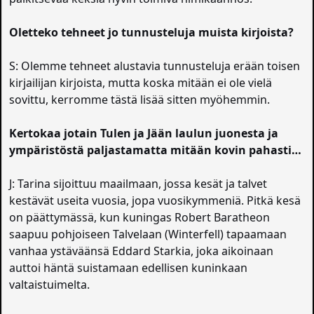
Oletteko tehneet jo tunnusteluja muista kirjoista?
S: Olemme tehneet alustavia tunnusteluja erään toisen
kirjailijan kirjoista, mutta koska mitään ei ole vielä
sovittu, kerromme tästä lisää sitten myöhemmin.
Kertokaa jotain Tulen ja Jään laulun juonesta ja
ympäristöstä paljastamatta mitään kovin pahasti…
J: Tarina sijoittuu maailmaan, jossa kesät ja talvet
kestävät useita vuosia, jopa vuosikymmeniä. Pitkä kesä
on päättymässä, kun kuningas Robert Baratheon
saapuu pohjoiseen Talvelaan (Winterfell) tapaamaan
vanhaa ystäväänsä Eddard Starkia, joka aikoinaan
auttoi häntä suistamaan edellisen kuninkaan
valtaistuimelta.