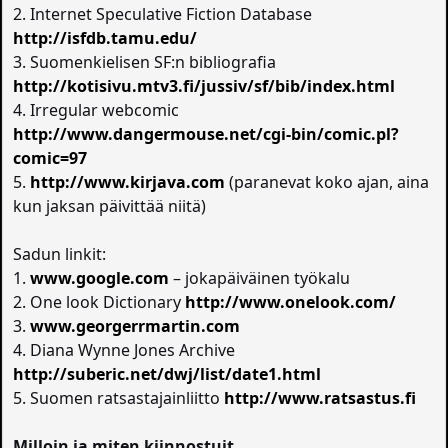
2. Internet Speculative Fiction Database
http://isfdb.tamu.edu/
3. Suomenkielisen SF:n bibliografia
http://kotisivu.mtv3.fi/jussiv/sf/bib/index.html
4. Irregular webcomic
http://www.dangermouse.net/cgi-bin/comic.pl?
comic=97
5.
http://www.kirjava.com
(paranevat koko ajan, aina
kun jaksan päivittää niitä)
Sadun linkit:
1.
www.google.com
– jokapäiväinen työkalu
2. One look Dictionary
http://www.onelook.com/
3.
www.georgerrmartin.com
4. Diana Wynne Jones Archive
http://suberic.net/dwj/list/date1.html
5. Suomen ratsastajainliitto
http://www.ratsastus.fi
Milloin ja miten kiinnostuit