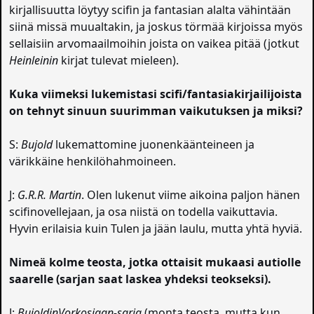
kirjallisuutta löytyy scifin ja fantasian alalta vähintään
siinä missä muualtakin, ja joskus törmää kirjoissa myös
sellaisiin arvomaailmoihin joista on vaikea pitää (jotkut
Heinleinin
kirjat tulevat mieleen).
Kuka viimeksi lukemistasi scifi/fantasiakirjailijoista
on tehnyt sinuun suurimman vaikutuksen ja miksi?
S:
Bujold
lukemattomine juonenkäänteineen ja
värikkäine henkilöhahmoineen.
J:
G.R.R. Martin
. Olen lukenut viime aikoina paljon hänen
scifinovellejaan, ja osa niistä on todella vaikuttavia.
Hyvin erilaisia kuin Tulen ja jään laulu, mutta yhtä hyviä.
Nimeä kolme teosta, jotka ottaisit mukaasi autiolle
saarelle (sarjan saat laskea yhdeksi teokseksi).
J:
BujoldinVorkosigan-sarja
(monta teosta, mutta kun