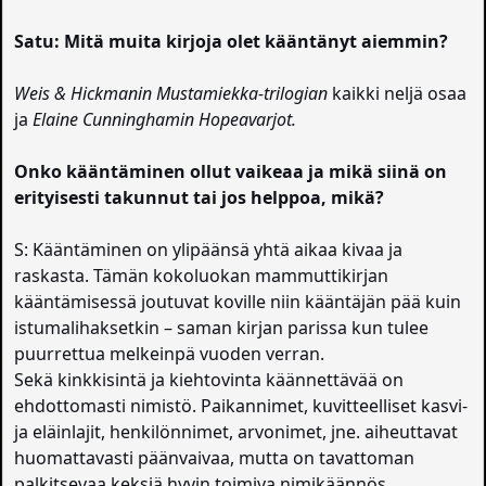
Satu: Mitä muita kirjoja olet kääntänyt aiemmin?
Weis & Hickmanin Mustamiekka-trilogian
kaikki neljä osaa
ja
Elaine Cunninghamin Hopeavarjot.
Onko kääntäminen ollut vaikeaa ja mikä siinä on
erityisesti takunnut tai jos helppoa, mikä?
S: Kääntäminen on ylipäänsä yhtä aikaa kivaa ja
raskasta. Tämän kokoluokan mammuttikirjan
kääntämisessä joutuvat koville niin kääntäjän pää kuin
istumalihaksetkin – saman kirjan parissa kun tulee
puurrettua melkeinpä vuoden verran.
Sekä kinkkisintä ja kiehtovinta käännettävää on
ehdottomasti nimistö. Paikannimet, kuvitteelliset kasvi-
ja eläinlajit, henkilönnimet, arvonimet, jne. aiheuttavat
huomattavasti päänvaivaa, mutta on tavattoman
palkitsevaa keksiä hyvin toimiva nimikäännös.