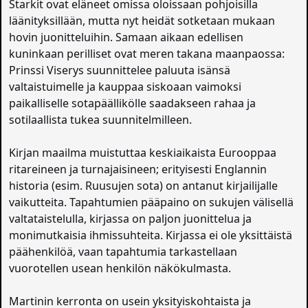
Starkit ovat eläneet omissa oloissaan pohjoisilla
läänityksillään, mutta nyt heidät sotketaan mukaan
hovin juonitteluihin. Samaan aikaan edellisen
kuninkaan perilliset ovat meren takana maanpaossa:
Prinssi Viserys suunnittelee paluuta isänsä
valtaistuimelle ja kauppaa siskoaan vaimoksi
paikalliselle sotapäällikölle saadakseen rahaa ja
sotilaallista tukea suunnitelmilleen.
Kirjan maailma muistuttaa keskiaikaista Eurooppaa
ritareineen ja turnajaisineen; erityisesti Englannin
historia (esim. Ruusujen sota) on antanut kirjailijalle
vaikutteita. Tapahtumien pääpaino on sukujen välisellä
valtataistelulla, kirjassa on paljon juonittelua ja
monimutkaisia ihmissuhteita. Kirjassa ei ole yksittäistä
päähenkilöä, vaan tapahtumia tarkastellaan
vuorotellen usean henkilön näkökulmasta.
Martinin kerronta on usein yksityiskohtaista ja