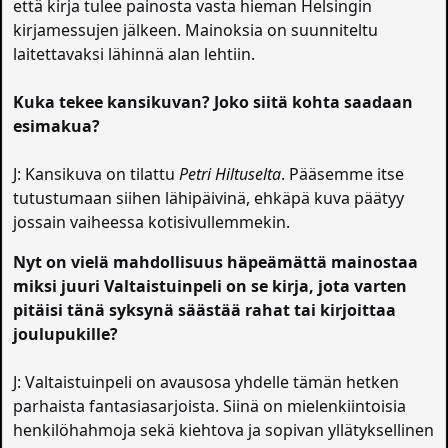
että kirja tulee painosta vasta hieman Helsingin
kirjamessujen jälkeen. Mainoksia on suunniteltu
laitettavaksi lähinnä alan lehtiin.
Kuka tekee kansikuvan? Joko siitä kohta saadaan
esimakua?
J: Kansikuva on tilattu
Petri Hiltuselta
. Pääsemme itse
tutustumaan siihen lähipäivinä, ehkäpä kuva päätyy
jossain vaiheessa kotisivullemmekin.
Nyt on vielä mahdollisuus häpeämättä mainostaa
miksi juuri Valtaistuinpeli on se kirja, jota varten
pitäisi tänä syksynä säästää rahat tai kirjoittaa
joulupukille?
J: Valtaistuinpeli on avausosa yhdelle tämän hetken
parhaista fantasiasarjoista. Siinä on mielenkiintoisia
henkilöhahmoja sekä kiehtova ja sopivan yllätyksellinen