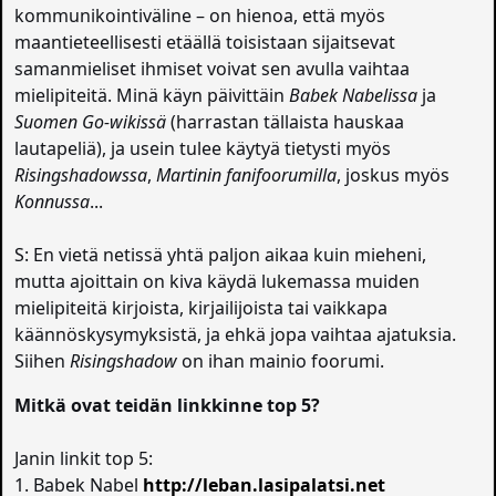
kommunikointiväline – on hienoa, että myös
maantieteellisesti etäällä toisistaan sijaitsevat
samanmieliset ihmiset voivat sen avulla vaihtaa
mielipiteitä. Minä käyn päivittäin
Babek Nabelissa
ja
Suomen Go-wikissä
(harrastan tällaista hauskaa
lautapeliä), ja usein tulee käytyä tietysti myös
Risingshadowssa
,
Martinin fanifoorumilla
, joskus myös
Konnussa
...
S: En vietä netissä yhtä paljon aikaa kuin mieheni,
mutta ajoittain on kiva käydä lukemassa muiden
mielipiteitä kirjoista, kirjailijoista tai vaikkapa
käännöskysymyksistä, ja ehkä jopa vaihtaa ajatuksia.
Siihen
Risingshadow
on ihan mainio foorumi.
Mitkä ovat teidän linkkinne top 5?
Janin linkit top 5:
1. Babek Nabel
http://leban.lasipalatsi.net