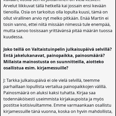
Arvelut liikkuvat tällä hetkellä kai jossain ensi kevään
tienoilla. Osia on tarkoitus olla lopulta kuusi, tämä on
ollut virallinen arvio nyt melko pitkään. Enää Martin ei
tosin vanno, ettei niitä missään nimessä tule enempää,
mutta sanoo tosissaan yrittävänsä pitää määrän tuossa
kuudessa.
Joko teillä on Valtaistuinpelin julkaisupäivä selvillä?
Entä jakelukanavat, painopaikka, painosmäärä?
Millaista mainostusta on suunnitteilla, aiotteko
osallistua esim. kirjamessuille?
J: Tarkka julkaisupäivä ei ole vielä selvillä, teemme
parhaillaan lopullista vertailua painopaikkojen välillä.
Painosmäärä on aluksi kaksi tuhatta. Kirjaa saa
todennäköisesti useimmista kirjakaupoista ja myös
postitse kotisivuiltamme. Emme varmaankaan osallistu
kirjamessuille tänä vuonna, koska on hyvin mahdollista,