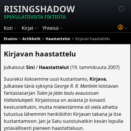
RISINGSHADOW
SPEKULATIIVISTA FIKTIOTA
Koti
Kirjat
Yhteisö
Etusivu
Artikkelit
Haastattelut
Kirjavan haastattelu
Kirjavan haastattelu
Julkaissut
Sini
/
Haastattelut
(19. tammikuuta 2007)
Suureksi iloksemme uusi kustantamo,
Kirjava
,
julkaisee tänä syksynä
George R. R. Martinin
loistavan
fantasiasarjan
Tulen ja jään laulu
avausosan
Valtaistuinpeli
. Kirjastossa on asiasta jo kovasti
keskusteltukin, mutta mielestämme oli vielä aihetta
tutustua lähemmin henkilöihin Kirjavan takana ja itse
kustantamoon. Jan ja Satu suostuivatkin kesän lopulla
ystävällisesti pieneen haastatteluun.