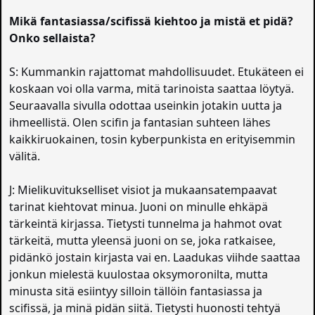
Mikä fantasiassa/scifissä kiehtoo ja mistä et pidä?
Onko sellaista?
S: Kummankin rajattomat mahdollisuudet. Etukäteen ei
koskaan voi olla varma, mitä tarinoista saattaa löytyä.
Seuraavalla sivulla odottaa useinkin jotakin uutta ja
ihmeellistä. Olen scifin ja fantasian suhteen lähes
kaikkiruokainen, tosin kyberpunkista en erityisemmin
välitä.
J: Mielikuvitukselliset visiot ja mukaansatempaavat
tarinat kiehtovat minua. Juoni on minulle ehkäpä
tärkeintä kirjassa. Tietysti tunnelma ja hahmot ovat
tärkeitä, mutta yleensä juoni on se, joka ratkaisee,
pidänkö jostain kirjasta vai en. Laadukas viihde saattaa
jonkun mielestä kuulostaa oksymoronilta, mutta
minusta sitä esiintyy silloin tällöin fantasiassa ja
scifissä, ja minä pidän siitä. Tietysti huonosti tehtyä