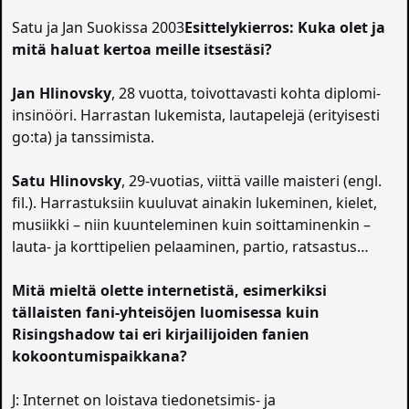
Satu ja Jan Suokissa 2003
Esittelykierros: Kuka olet ja
mitä haluat kertoa meille itsestäsi?
Jan Hlinovsky
, 28 vuotta, toivottavasti kohta diplomi-
insinööri. Harrastan lukemista, lautapelejä (erityisesti
go:ta) ja tanssimista.
Satu Hlinovsky
, 29-vuotias, viittä vaille maisteri (engl.
fil.). Harrastuksiin kuuluvat ainakin lukeminen, kielet,
musiikki – niin kuunteleminen kuin soittaminenkin –
lauta- ja korttipelien pelaaminen, partio, ratsastus…
Mitä mieltä olette internetistä, esimerkiksi
tällaisten fani-yhteisöjen luomisessa kuin
Risingshadow tai eri kirjailijoiden fanien
kokoontumispaikkana?
J: Internet on loistava tiedonetsimis- ja