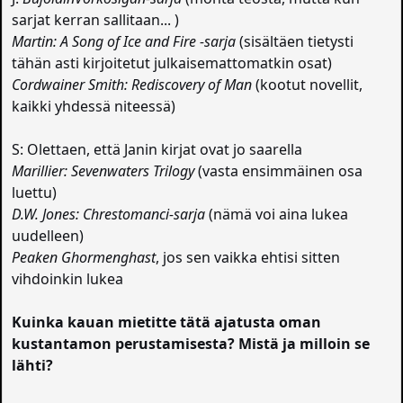
sarjat kerran sallitaan... )
Martin: A Song of Ice and Fire -sarja
(sisältäen tietysti
tähän asti kirjoitetut julkaisemattomatkin osat)
Cordwainer Smith: Rediscovery of Man
(kootut novellit,
kaikki yhdessä niteessä)
S: Olettaen, että Janin kirjat ovat jo saarella
Marillier: Sevenwaters Trilogy
(vasta ensimmäinen osa
luettu)
D.W. Jones: Chrestomanci-sarja
(nämä voi aina lukea
uudelleen)
Peaken Ghormenghast
, jos sen vaikka ehtisi sitten
vihdoinkin lukea
Kuinka kauan mietitte tätä ajatusta oman
kustantamon perustamisesta? Mistä ja milloin se
lähti?