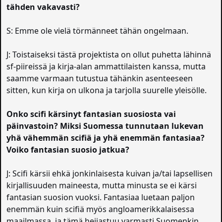
tähden vakavasti?
S: Emme ole vielä törmänneet tähän ongelmaan.
J: Toistaiseksi tästä projektista on ollut puhetta lähinnä
sf-piireissä ja kirja-alan ammattilaisten kanssa, mutta
saamme varmaan tutustua tähänkin asenteeseen
sitten, kun kirja on ulkona ja tarjolla suurelle yleisölle.
Onko scifi kärsinyt fantasian suosiosta vai
päinvastoin? Miksi Suomessa tunnutaan lukevan
yhä vähemmän scifiä ja yhä enemmän fantasiaa?
Voiko fantasian suosio jatkua?
J: Scifi kärsii ehkä jonkinlaisesta kuivan ja/tai lapsellisen
kirjallisuuden maineesta, mutta minusta se ei kärsi
fantasian suosion vuoksi. Fantasiaa luetaan paljon
enemmän kuin scifiä myös angloamerikkalaisessa
maailmassa, ja tämä heijastuu varmasti Suomenkin