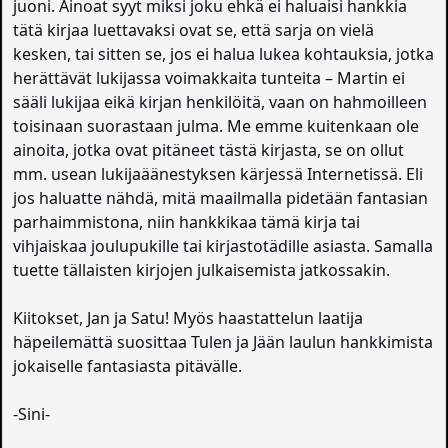
juoni. Ainoat syyt miksi joku ehkä ei haluaisi hankkia
tätä kirjaa luettavaksi ovat se, että sarja on vielä
kesken, tai sitten se, jos ei halua lukea kohtauksia, jotka
herättävät lukijassa voimakkaita tunteita – Martin ei
sääli lukijaa eikä kirjan henkilöitä, vaan on hahmoilleen
toisinaan suorastaan julma. Me emme kuitenkaan ole
ainoita, jotka ovat pitäneet tästä kirjasta, se on ollut
mm. usean lukijaäänestyksen kärjessä Internetissä. Eli
jos haluatte nähdä, mitä maailmalla pidetään fantasian
parhaimmistona, niin hankkikaa tämä kirja tai
vihjaiskaa joulupukille tai kirjastotädille asiasta. Samalla
tuette tällaisten kirjojen julkaisemista jatkossakin.
Kiitokset, Jan ja Satu! Myös haastattelun laatija
häpeilemättä suosittaa Tulen ja Jään laulun hankkimista
jokaiselle fantasiasta pitävälle.
-Sini-