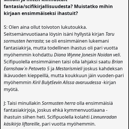
fantasia/scifikirjallisuudesta? Muistatko mihin
kirjaan ensimmäiseksi ihastuit?
S: Olen aina ollut toivoton lukutoukka.
Seitsemänvuotiaana löysin isäni hyllystä kirjan
Taru
sormusten herrasta
; se oli ensimmäinen lukemani
fantasiakirja, mutta todellinen ihastus oli pari vuotta
myöhemmin kohdattu
Diana Wynne Jonesin Noidan veli
.
Scifipuolella ensimmäinen taisi olla lahjaksi saatu
Brian
Earnshaw´n Petoveto 5
ja
Mestarismieli
joskus kahdeksan
ikävuoden kieppeillä, mutta koukkuun jäin vuoden-pari
myöhemmin
Kiril Bulytševin Alissa avaruudessa -
kirjan
myötä.
J: Taisi minullakin
Sormusten herra
olla ensimmäisiä
fantasiakirjoja, joskus ehkä kymmenvuotiaana -
ihastuin siihen heti. Scifipuolella kolahti
Linnunradan
käsikirja liftareille
, pari vuotta myöhemmin.