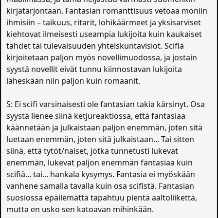
kirjatarjontaan. Fantasian romanttisuus vetoaa moniin
ihmisiin – taikuus, ritarit, lohikäärmeet ja yksisarviset
kiehtovat ilmeisesti useampia lukijoita kuin kaukaiset
tähdet tai tulevaisuuden yhteiskuntavisiot. Scifiä
kirjoitetaan paljon myös novellimuodossa, ja jostain
syystä novellit eivät tunnu kiinnostavan lukijoita
läheskään niin paljon kuin romaanit.
S: Ei scifi varsinaisesti ole fantasian takia kärsinyt. Osa
syystä lienee siinä ketjureaktiossa, että fantasiaa
käännetään ja julkaistaan paljon enemmän, joten sitä
luetaan enemmän, joten sitä julkaistaan... Tai sitten
siinä, että tytöt/naiset, jotka tunnetusti lukevat
enemmän, lukevat paljon enemmän fantasiaa kuin
scifiä... tai... hankala kysymys. Fantasia ei myöskään
vanhene samalla tavalla kuin osa scifistä. Fantasian
suosiossa epäilemättä tapahtuu pientä aaltoliikettä,
mutta en usko sen katoavan mihinkään.