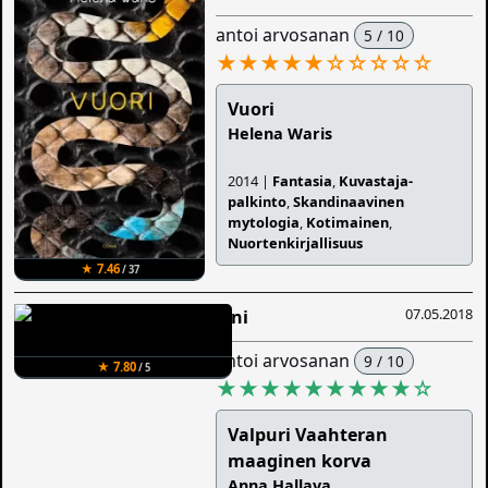
antoi arvosanan
5 / 10
★★★★★
☆
☆
☆
☆
☆
Vuori
Helena Waris
2014 |
Fantasia
,
Kuvastaja-
palkinto
,
Skandinaavinen
mytologia
,
Kotimainen
,
Nuortenkirjallisuus
★ 7.46
/ 37
07.05.2018
Sini
antoi arvosanan
9 / 10
★ 7.80
/ 5
★★★★★★★★★
☆
Valpuri Vaahteran
maaginen korva
Anna Hallava