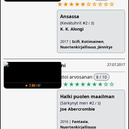
★★★★★
☆
☆
☆
☆
☆
Ansassa
(Kevätuhrit #2
)
/ 3
K. K. Alongi
2017 |
Scifi
,
Kotimainen
,
Nuortenkirjallisuus
,
Jännitys
27.07.2017
Sini
antoi arvosanan
8 / 10
★★★★★★★★
☆
☆
★ 7.80
/ 57
Halki puolen maailman
(Särkynyt meri #2
)
/ 3
Joe Abercrombie
2016 |
Fantasia
,
Nuortenkirjallisuus