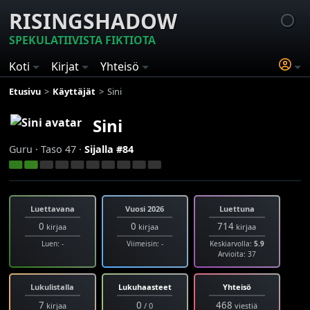
RISINGSHADOW
SPEKULATIIVISTA FIKTIOTA
Koti
Kirjat
Yhteisö
Etusivu
Käyttäjät
Sini
Sini
Guru · Taso 47 ·
Sijalla #84
Luettavana
Vuosi 2026
Luettuna
0
0
714
kirjaa
kirjaa
kirjaa
Luen: -
Viimeisin: -
Keskiarvolla:
5.9
Arvioita: 37
Lukulistalla
Lukuhaasteet
Yhteisö
7
0
468
kirjaa
/ 0
viestiä