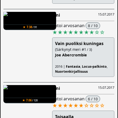
15.07.2017
Sini
antoi arvosanan
8 / 10
★ 7.38
/ 91
★★★★★★★★
☆
☆
Vain puoliksi kuningas
(Särkynyt meri #1
)
/ 3
Joe Abercrombie
2016 |
Fantasia
,
Locus-palkinto
,
Nuortenkirjallisuus
15.07.2017
Sini
antoi arvosanan
6 / 10
★ 7.06
/ 120
★★★★★★
☆
☆
☆
☆
Toisaalla