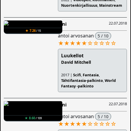
Nuortenkirjallisuus
,
Mainstream
22.07.2018
Sini
★ 7.26
/ 15
antoi arvosanan
5 / 10
★★★★★
☆
☆
☆
☆
☆
Luukellot
David Mitchell
2017 |
Scifi
,
Fantasia
,
Tähtifantasia-palkinto
,
World
Fantasy -palkinto
22.07.2018
Sini
antoi arvosanan
5 / 10
★ 8.60
/ 109
★★★★★
☆
☆
☆
☆
☆