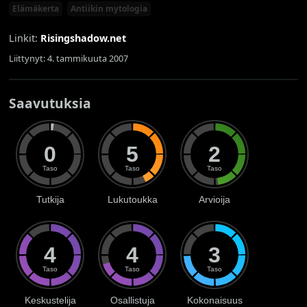
Elämäkerta
Antiikin mytologia
Linkit:
Risingshadow.net
Liittynyt: 4. tammikuuta 2007
Saavutuksia
0
5
2
Taso
Taso
Taso
Tutkija
Lukutoukka
Arvioija
4
4
3
Taso
Taso
Taso
Keskustelija
Osallistuja
Kokonaisuus