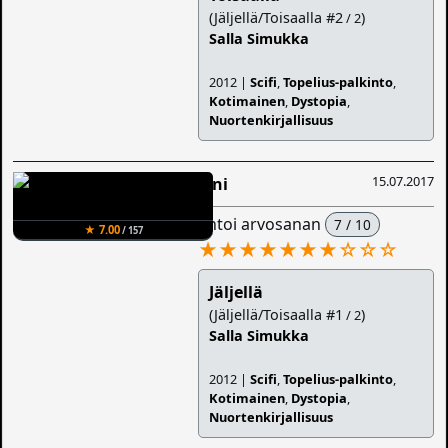
(Jäljellä/Toisaalla #2
)
/ 2
Salla Simukka
2012 |
Scifi
,
Topelius-palkinto
,
Kotimainen
,
Dystopia
,
Nuortenkirjallisuus
15.07.2017
Sini
antoi arvosanan
7 / 10
★ 7.00
/ 157
★★★★★★★
☆
☆
☆
Jäljellä
(Jäljellä/Toisaalla #1
)
/ 2
Salla Simukka
2012 |
Scifi
,
Topelius-palkinto
,
Kotimainen
,
Dystopia
,
Nuortenkirjallisuus