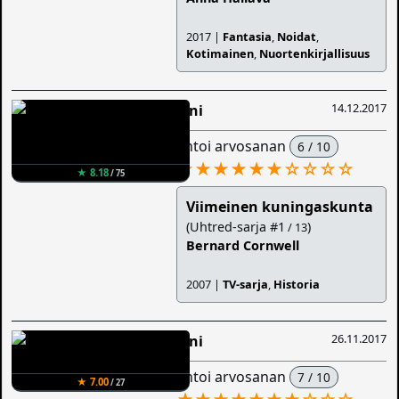
2017 |
Fantasia
,
Noidat
,
Kotimainen
,
Nuortenkirjallisuus
14.12.2017
Sini
antoi arvosanan
6 / 10
★★★★★★
☆
☆
☆
☆
★ 8.18
/ 75
Viimeinen kuningaskunta
(Uhtred-sarja #1
)
/ 13
Bernard Cornwell
2007 |
TV-sarja
,
Historia
26.11.2017
Sini
antoi arvosanan
7 / 10
★ 7.00
/ 27