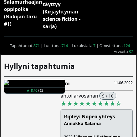
Tapahtumat
871
| Luettuna
714
| Lukulistalla
7
| Omistettuna
124
|
Arvioita
37
Hyllyni tapahtumia
11.06.2022
Sini
★ 8.40
/ 22
antoi arvosanan
9 / 10
★★★★★★★★★
☆
Ripley: Nopea yhteys
Annukka Salama
2022 |
Videopeli
,
Kotimainen
,