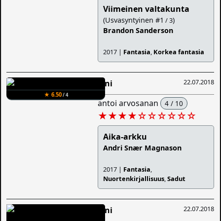
Viimeinen valtakunta
(Usvasyntyinen #1
)
/ 3
Brandon Sanderson
2017 |
Fantasia
,
Korkea fantasia
22.07.2018
Sini
★ 6.50
/ 4
antoi arvosanan
4 / 10
★★★★
☆
☆
☆
☆
☆
☆
Aika-arkku
Andri Snær Magnason
2017 |
Fantasia
,
Nuortenkirjallisuus
,
Sadut
22.07.2018
Sini