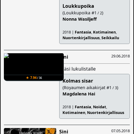
Loukkupoika
(Loukkupoika #1
)
/ 2
Nonna Wasiljeff
2018 |
Fantasia
,
Kotimainen
,
Nuortenkirjallisuus
,
Seikkailu
29.06.2018
Sini
lisäsi lukulistalle
★ 7.94
/ 36
Kolmas sisar
(Royaumen aikakirjat #1
)
/ 3
Magdalena Hai
2018 |
Fantasia
,
Noidat
,
Kotimainen
,
Nuortenkirjallisuus
07.05.2018
Sini