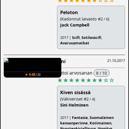
★★★★★★★
☆
☆
☆
Peloton
(Kadonnut laivasto #2
)
/ 6
Jack Campbell
2017 |
Scifi
,
Sotilasscifi
,
Avaruusmatkat
21.10.2017
Sini
antoi arvosanan
8 / 10
★ 6.48
/ 23
★★★★★★★★
☆
☆
Kiven sisässä
(Väkiveriset #2
)
/ 4
Sini Helminen
2017 |
Fantasia
,
Suomalainen
kansanperinne
,
Kotimainen
,
Nuortenkirjallisuus
,
Jännitys
,