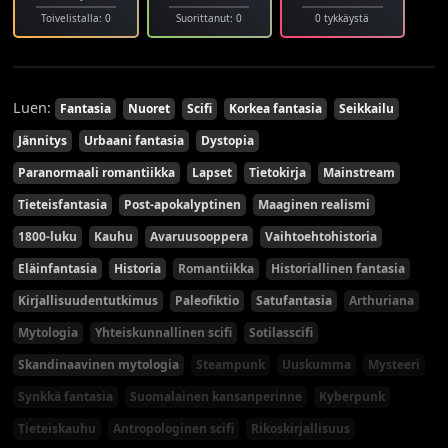
Toivelistalla: 0
Suorittanut: 0
0 tykkäystä
Luen:
Fantasia
Nuoret
Scifi
Korkea fantasia
Seikkailu
Jännitys
Urbaani fantasia
Dystopia
Paranormaali romantiikka
Lapset
Tietokirja
Mainstream
Tieteisfantasia
Post-apokalyptinen
Maaginen realismi
1800-luku
Kauhu
Avaruusooppera
Vaihtoehtohistoria
Eläinfantasia
Historia
Romantiikka
Historiallinen fantasia
Kirjallisuudentutkimus
Paleofiktio
Satufantasia
Arthuriana
Mytologia
Yhteiskunnallinen scifi
Sotilasscifi
Skandinaavinen mytologia
Steampunk
Uuskumma
Mysteeri
Synkkä fantasia
Suomalainen kansanperinne
Kyberpunk
Tieteiskauhu
Antropologinen scifi
Rikoskirjallisuus