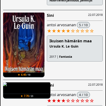
Nuortenkirjallisuus
,
Jännitys
22.07.2018
Sini
antoi arvosanan
5 / 10
★★★★★
☆
☆
☆
☆
☆
Ikuisen hämärän maa
Ursula K. Le Guin
2017 |
Fantasia
★ 6.40
/ 10
22.07.2018
Sini
antoi arvosanan
4 / 10
★ 7.70
/ 23
★★★★
☆
☆
☆
☆
☆
☆