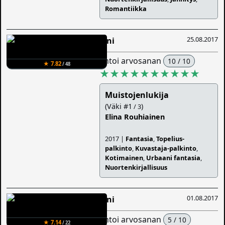
Romantiikka
25.08.2017
Sini
antoi arvosanan
10 / 10
★ 7.82
/ 48
★★★★★★★★★★
Muistojenlukija
(Väki #1
)
/ 3
Elina Rouhiainen
2017 |
Fantasia
,
Topelius-
palkinto
,
Kuvastaja-palkinto
,
Kotimainen
,
Urbaani fantasia
,
Nuortenkirjallisuus
01.08.2017
Sini
antoi arvosanan
5 / 10
★ 7.14
/ 22