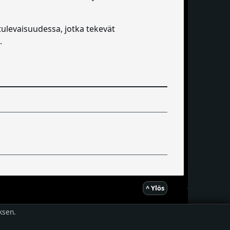
tulevaisuudessa, jotka tekevät
.
^ Ylös
ksen.