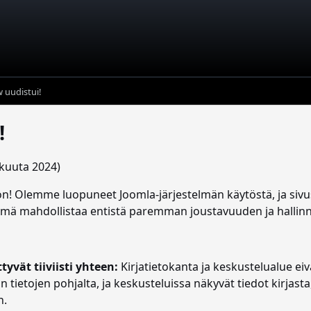
 uudistui!
!
skuuta 2024)
 Olemme luopuneet Joomla-järjestelmän käytöstä, ja sivus
Tämä mahdollistaa entistä paremman joustavuuden ja hallinn
tyvät tiiviisti yhteen:
Kirjatietokanta ja keskustelualue eivät
ietojen pohjalta, ja keskusteluissa näkyvät tiedot kirjasta, s
n.