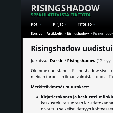
RISINGSHADOW
SPEKULATIIVISTA FIKTIOTA
Koti
Kirjat
Yhteisö
Etusivu
Artikkelit
Risingshadow
Risingshadow
Risingshadow uudistui
Julkaissut
Darkki
/
Risingshadow
(12. syy
Olemme uudistaneet Risingshadow-sivuston!
meidän tarpeisiin ilman valmista koodia. 
Merkittävimmät muutokset:
Kirjatietokanta ja keskustelut linkit
keskusteluita suoraan kirjatietokannan t
nivoutuu selkeästi tiettyyn kohteesee