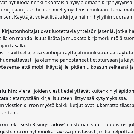
ivat nyt luoda henkilökohtaisia hyllyjä omaan kirjahyllyynsä.
estää kirjojaan juuri heidän mieltymystensä mukaan. Tämä ma
n. Käyttäjät voivat lisätä kirjoja näihin hyllyihin suoraan k
:
Kirjastonhoitajat ovat luotettavia yhteisön jäseniä, jotka h
illä on mahdollisuus lisätä ja muokata kirjamerkintöjä suo
jan tasalla.
stiosoitteella, eikä vanhoja käyttäjätunnuksia enää käytetä
huomattavasti, ja olemme panostaneet tietoturvaan ja käyt
asema- että mobiilikäyttäjille, pitäen ulkoasun selkeänä ja 
eluihin:
Vierailijoiden viestit edellyttävät kuitenkin ylläpid
tata tietämystään kirjallisuuteen liittyvissä kysymyksissä.
 viestien siirron myötä kaikki ketjut ovat lukematta-tilassa
luettain.
on teknisesti Risingshadow’n historian suurin uudistus, jo
jestelmä on nyt muokattavissa joustavasti, mikä helpottaa