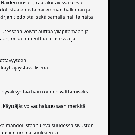
 Näiden uusien, räätälöitävissä olevien
hdollistaa entistä paremman hallinnan ja
irjan tiedoista, sekä samalla hallita näitä
alutessaan voivat auttaa ylläpitämään ja
raan, mikä nopeuttaa prosessia ja
.
ettävyyteen.
käyttäjäystävällisenä.
on hyväksyntää häiriköinnin välttämiseksi.
. Käyttäjät voivat halutessaan merkitä
ka mahdollistaa tulevaisuudessa sivuston
 uusien ominaisuuksien ja