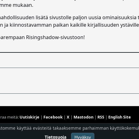
idemme mukaan.
ahdollisuuden lisätä sivustolle paljon uusia ominaisuuksia 
a kiinnostavamman paikan kaikille kirjallisuuden ystäville
 parempaan Risingshadow-sivustoon!
raa meitä:
Uutiskirje
|
Facebook
|
X
|
Mastodon
|
RSS
|
English Site
Hostingpalvelun tarjoaa
Planeetta Internet Oy
stomme käyttää evästeitä takaaksemme parhaimman käyttökokemu
© 1996 - 2026 Risingshadow. Kaikki oikeudet pidätetään.
Tietosuoja
Hyväksy