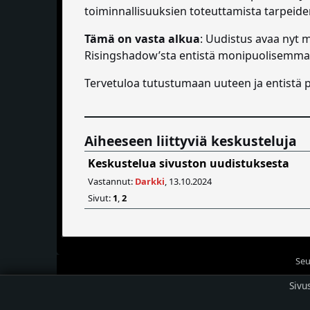
toiminnallisuuksien toteuttamista tarpe
Tämä on vasta alkua
: Uudistus avaa nyt m
Risingshadow’sta entistä monipuolisemman j
Tervetuloa tutustumaan uuteen ja entistä
Aiheeseen liittyviä keskusteluja
Keskustelua sivuston uudistuksesta
Vastannut:
Darkki
, 13.10.2024
Sivut:
1
,
2
Seu
Sivu