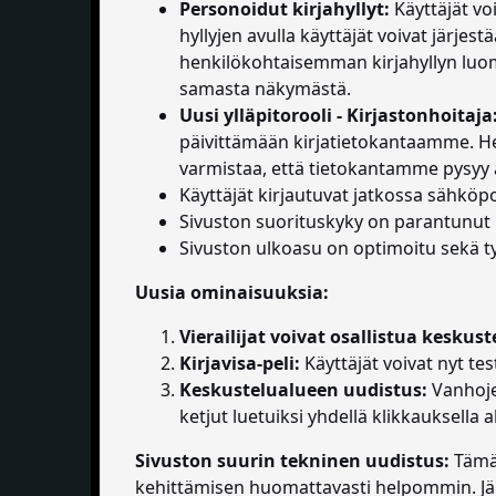
Personoidut kirjahyllyt:
Käyttäjät vo
hyllyjen avulla käyttäjät voivat järj
henkilökohtaisemman kirjahyllyn luomise
samasta näkymästä.
Uusi ylläpitorooli - Kirjastonhoitaja
päivittämään kirjatietokantaamme. He
varmistaa, että tietokantamme pysyy a
Käyttäjät kirjautuvat jatkossa sähköpo
Sivuston suorituskyky on parantunut 
Sivuston ulkoasu on optimoitu sekä työ
Uusia ominaisuuksia:
Vierailijat voivat osallistua keskust
Kirjavisa-peli:
Käyttäjät voivat nyt tes
Keskustelualueen uudistus:
Vanhojen
ketjut luetuiksi yhdellä klikkauksella a
Sivuston suurin tekninen uudistus:
Tämä 
kehittämisen huomattavasti helpommin. Jär